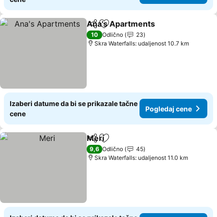
Ana's Apartments
Deli
Dodati u favorite
Pogleda
10
Odlično
23
Skra Waterfalls: udaljenost 10.7 km
Izaberi datume da bi se prikazale tačne
Pogledaj cene
cene
Meri
Deli
Dodati u favorite
Pogledaj cene
9,6
Odlično
45
Skra Waterfalls: udaljenost 11.0 km