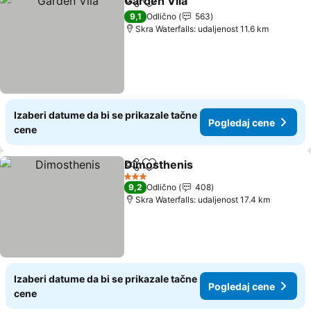
Garden Vila
Deli
Dodati u favorite
Pogledaj cene
9,1
Odlično
563
Skra Waterfalls: udaljenost 11.6 km
Izaberi datume da bi se prikazale tačne
Pogledaj cene
cene
Dimosthenis
Deli
Dodati u favorite
Pogledaj cen
3 Zvezdice
9,2
Odlično
408
Skra Waterfalls: udaljenost 17.4 km
Izaberi datume da bi se prikazale tačne
Pogledaj cene
cene