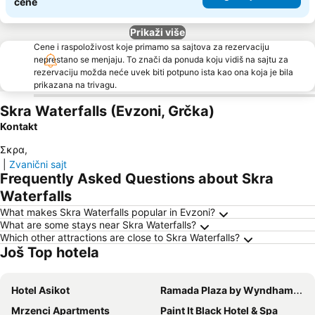
cene
Prikaži više
Cene i raspoloživost koje primamo sa sajtova za rezervaciju
neprestano se menjaju. To znači da ponuda koju vidiš na sajtu za
rezervaciju možda neće uvek biti potpuno ista kao ona koja je bila
prikazana na trivagu.
Skra Waterfalls (Evzoni, Grčka)
Kontakt
Σκρα
,
|
Zvanični sajt
Frequently Asked Questions about Skra
Waterfalls
What makes Skra Waterfalls popular in Evzoni?
What are some stays near Skra Waterfalls?
Which other attractions are close to Skra Waterfalls?
Još Top hotela
Hotel Asikot
Ramada Plaza by Wyndham Gevgelija
Mrzenci Apartments
Paint It Black Hotel & Spa