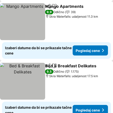
Mango Apartments
Deli
Dodati u favorite
Pogled
9,9
Odlično
39
Skra Waterfalls: udaljenost 11.3 km
Izaberi datume da bi se prikazale tačne
Pogledaj cene
cene
Bed & Breakfast Delikates
Deli
Dodati u favorite
9,5
Odlično
1.175
Skra Waterfalls: udaljenost 17.5 km
Izaberi datume da bi se prikazale tačne
Pogledaj cene
cene