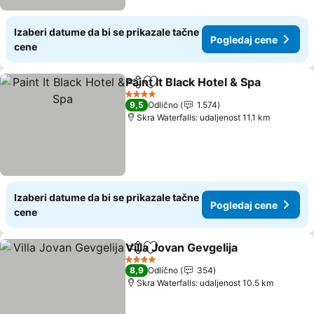
Izaberi datume da bi se prikazale tačne
Pogledaj cene
cene
Paint It Black Hotel & Spa
Deli
Dodati u favorite
P
4 Zvezdice
9,5
Odlično
1.574
Skra Waterfalls: udaljenost 11.1 km
Izaberi datume da bi se prikazale tačne
Pogledaj cene
cene
Villa Jovan Gevgelija
Deli
Dodati u favorite
Pogle
4 Zvezdice
8,9
Odlično
354
Skra Waterfalls: udaljenost 10.5 km