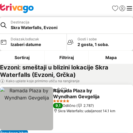
Favoriti
Prijavi
Men
Destinacija
Skra Waterfalls, Evzoni
Dolazak/odlazak
Gosti i sobe
Izaberi datume
2 gosta, 1 soba.
Sortiraj
Filtriraj
Mapa
Evzoni: smeštaji u blizini lokacije Skra
Waterfalls (Evzoni, Grčka)
Kako uplate koje primimo utiču na rangiranje
Ramada Plaza by
Deli
Dodati u favorite
Wyndham Gevgelija
Pogledaj cene
5 Zvezdice
9,1
Odlično
2.787
Skra Waterfalls: udaljenost 14.1 km
Popularan izbor