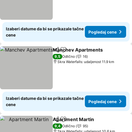
Izaberi datume da bi se prikazale tačne
Pogledaj cene
cene
Manchev Apartments
Deli
Dodati u favorite
Pogl
9,5
Odlično
16
Skra Waterfalls: udaljenost 11.9 km
Izaberi datume da bi se prikazale tačne
Pogledaj cene
cene
Apartment Martin
Deli
Dodati u favorite
Pogleda
9,4
Odlično
95
Skra Waterfalls: udaljenost 10.6 km