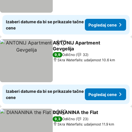
Izaberi datume da bi se prikazale tačne
Pogledaj cene
cene
ANTONIJ Apartment
Deli
Dodati u favorite
Gevgelija
Pogledaj cene
9,9
Odlično
32
Skra Waterfalls: udaljenost 10.6 km
Izaberi datume da bi se prikazale tačne
Pogledaj cene
cene
DIANANINA the Flat
Deli
Dodati u favorite
Pogled
9,3
Odlično
23
Skra Waterfalls: udaljenost 11.9 km