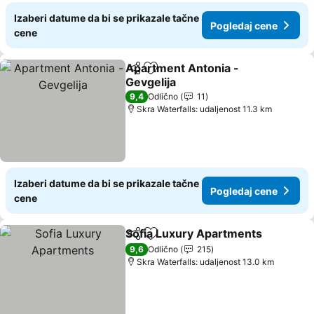
Izaberi datume da bi se prikazale tačne
Pogledaj cene
cene
Apartment Antonia -
Deli
Dodati u favorite
Gevgelija
Pogledaj cene
9,4
Odlično
11
Skra Waterfalls: udaljenost 11.3 km
Izaberi datume da bi se prikazale tačne
Pogledaj cene
cene
Sofia Luxury Apartments
Deli
Dodati u favorite
P
9,6
Odlično
215
Skra Waterfalls: udaljenost 13.0 km