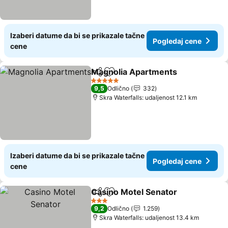
Izaberi datume da bi se prikazale tačne
Pogledaj cene
cene
Magnolia Apartments
Deli
Dodati u favorite
Pogl
5 Zvezdice
9,5
Odlično
332
Skra Waterfalls: udaljenost 12.1 km
Izaberi datume da bi se prikazale tačne
Pogledaj cene
cene
Casino Motel Senator
Deli
Dodati u favorite
Pogl
3 Zvezdice
9,2
Odlično
1.259
Skra Waterfalls: udaljenost 13.4 km