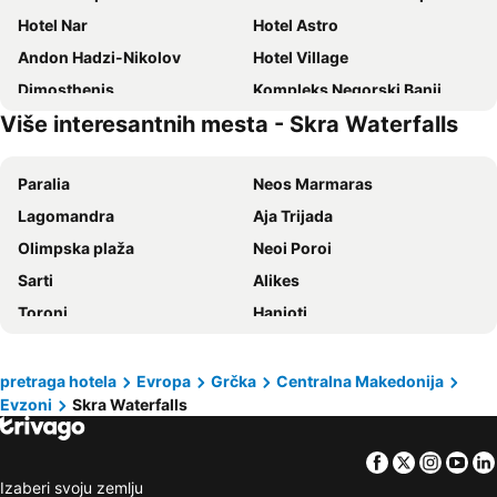
Hotel Nar
Hotel Astro
Andon Hadzi-Nikolov
Hotel Village
Dimosthenis
Kompleks Negorski Banji
Više interesantnih mesta - Skra Waterfalls
Hotel Casino FlaminGO
Vardar Motel
Casino & Bonanza
Paralia
Neos Marmaras
Lagomandra
Aja Trijada
Olimpska plaža
Neoi Poroi
Sarti
Alikes
Toroni
Hanioti
Nikiti
Vlasinsko jezero
Dojransko jezero
Plaža Pefkohori
pretraga hotela
Evropa
Grčka
Centralna Makedonija
Evzoni
Skra Waterfalls
Ohridsko jezero
Manastir Prohor Pčinjski
Skotina
Leptokaria
Facebook
Twitter
Insta
Yo
Neoi Epivates
Psakudija
Izaberi svoju zemlju