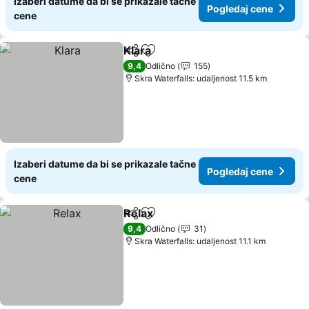
Izaberi datume da bi se prikazale tačne
Pogledaj cene
cene
Klara
Deli
Dodati u favorite
Pogledaj cene
9,4
Odlično
155
Skra Waterfalls: udaljenost 11.5 km
Izaberi datume da bi se prikazale tačne
Pogledaj cene
cene
Relax
Deli
Dodati u favorite
Pogledaj cene
9,4
Odlično
31
Skra Waterfalls: udaljenost 11.1 km