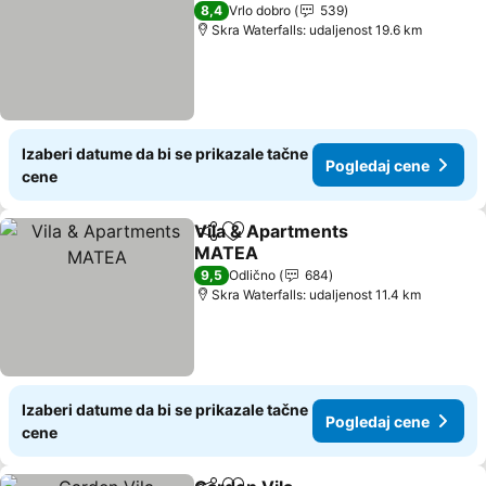
1 Zvezdice
8,4
Vrlo dobro
539
Skra Waterfalls: udaljenost 19.6 km
Izaberi datume da bi se prikazale tačne
Pogledaj cene
cene
Vila & Apartments
Deli
Dodati u favorite
MATEA
Pogledaj cene
9,5
Odlično
684
Skra Waterfalls: udaljenost 11.4 km
Izaberi datume da bi se prikazale tačne
Pogledaj cene
cene