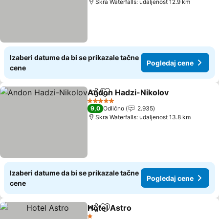
Skra Waterfalls: udaljenost 12.9 km
Izaberi datume da bi se prikazale tačne
Pogledaj cene
cene
Andon Hadzi-Nikolov
Deli
Dodati u favorite
Pogl
5 Zvezdice
9,0
Odlično
2.935
Skra Waterfalls: udaljenost 13.8 km
Izaberi datume da bi se prikazale tačne
Pogledaj cene
cene
Hotel Astro
Deli
Dodati u favorite
Pogledaj cene