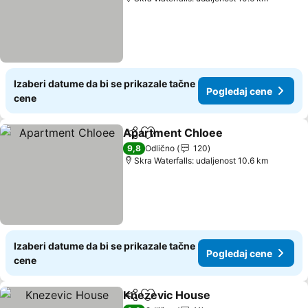
Izaberi datume da bi se prikazale tačne
Pogledaj cene
cene
Apartment Chloee
Deli
Dodati u favorite
Pogleda
9,8
Odlično
120
Skra Waterfalls: udaljenost 10.6 km
Izaberi datume da bi se prikazale tačne
Pogledaj cene
cene
Knezevic House
Deli
Dodati u favorite
Pogledaj 