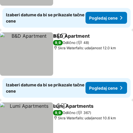
Izaberi datume da bi se prikazale tačne
Pogledaj cene
cene
B&D Apartment
Deli
Dodati u favorite
Pogledaj c
9,9
Odlično
48
Skra Waterfalls: udaljenost 12.0 km
Izaberi datume da bi se prikazale tačne
Pogledaj cene
cene
Lumi Apartments
Deli
Dodati u favorite
Pogledaj
9,9
Odlično
367
Skra Waterfalls: udaljenost 10.6 km