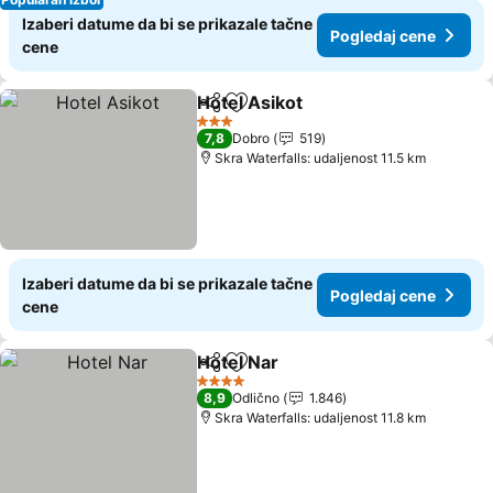
Izaberi datume da bi se prikazale tačne
Pogledaj cene
cene
Hotel Asikot
Deli
Dodati u favorite
Pogledaj cene
3 Zvezdice
7,8
Dobro
519
Skra Waterfalls: udaljenost 11.5 km
Izaberi datume da bi se prikazale tačne
Pogledaj cene
cene
Hotel Nar
Deli
Dodati u favorite
Pogledaj cene
4 Zvezdice
8,9
Odlično
1.846
Skra Waterfalls: udaljenost 11.8 km