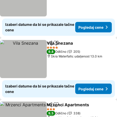
Izaberi datume da bi se prikazale tačne
Pogledaj cene
cene
Vila Snezana
Deli
Dodati u favorite
Pogledaj cen
4 Zvezdice
9,8
Odlično
205
Skra Waterfalls: udaljenost 13.0 km
Izaberi datume da bi se prikazale tačne
Pogledaj cene
cene
Mrzenci Apartments
Deli
Dodati u favorite
Pogle
3 Zvezdice
9,5
Odlično
338