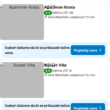
Apartman Kosta
Deli
Dodati u favorite
Pogledaj 
9,5
Odlično
28
Skra Waterfalls: udaljenost 11.1 km
Izaberi datume da bi se prikazale tačne
Pogledaj cene
cene
Sunset Villa
Deli
Dodati u favorite
Pogledaj cene
8,6
Odlično
5
Skra Waterfalls: udaljenost 12.1 km
Izaberi datume da bi se prikazale tačne
Pogledaj cene