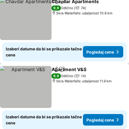
Chavdar Apartments
Deli
Dodati u favorite
Pogle
9,9
Odlično
74
Skra Waterfalls: udaljenost 10.6 km
Izaberi datume da bi se prikazale tačne
Pogledaj cene
cene
Apartment V&S
Deli
Dodati u favorite
Pogledaj c
9,9
Odlično
14
Skra Waterfalls: udaljenost 11.9 km
Izaberi datume da bi se prikazale tačne
Pogledaj cene
cene