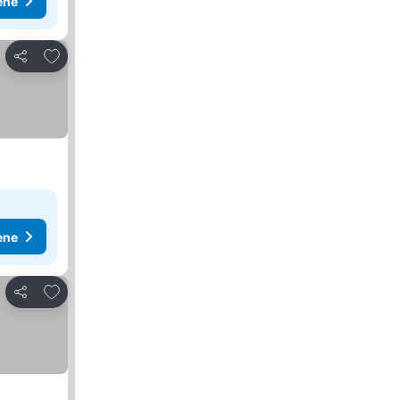
ene
Dodati u favorite
Deli
ene
Dodati u favorite
Deli