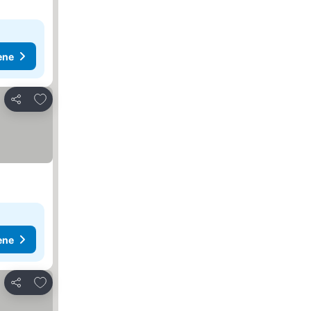
ene
Dodati u favorite
Deli
ene
Dodati u favorite
Deli