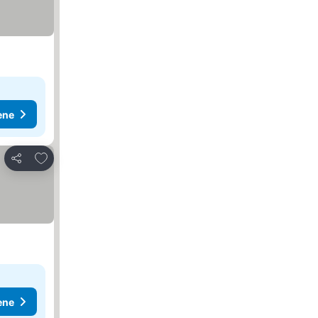
ene
Dodati u favorite
Deli
ene