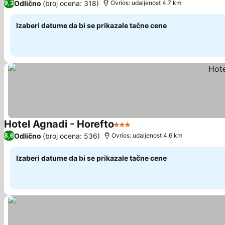
Odlično
(broj ocena: 318)
9,3
Ovrios: udaljenost 4.7 km
Izaberi datume da bi se prikazale tačne cene
Hotel Agnadi - Horefto
3 Zvezdice
Pogledaj cene
Odlično
(broj ocena: 536)
8,6
Ovrios: udaljenost 4.6 km
Izaberi datume da bi se prikazale tačne cene