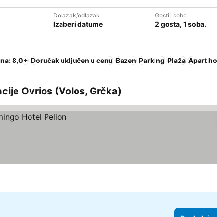
Dolazak/odlazak
Gosti i sobe
Izaberi datume
2 gosta, 1 soba.
na: 8,0+
Doručak uključen u cenu
Bazen
Parking
Plaža
Apart ho
kacije Ovrios (Volos, Grčka)