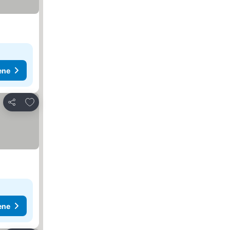
ene
Dodati u favorite
Deli
ene