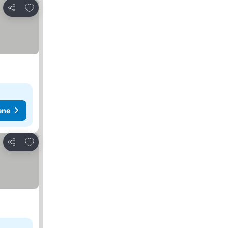
Dodati u favorite
Deli
ene
Dodati u favorite
Deli