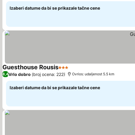
Izaberi datume da bi se prikazale tačne cene
Guesthouse Rousis
3 Zvezdice
Pogledaj cene
Vrlo dobro
(broj ocena: 222)
8,4
Ovrios: udaljenost 5.5 km
Izaberi datume da bi se prikazale tačne cene