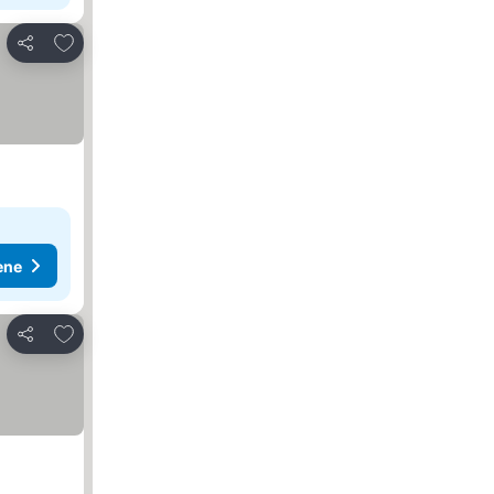
Dodati u favorite
Deli
ene
Dodati u favorite
Deli