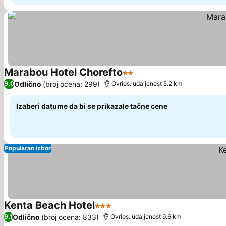
Marabou Hotel Chorefto
2 Zvezdice
Pogledaj cene
Odlično
(broj ocena: 299)
9,0
Ovrios: udaljenost 5.2 km
Izaberi datume da bi se prikazale tačne cene
Popularan izbor
Kenta Beach Hotel
3 Zvezdice
Pogledaj cene
Odlično
(broj ocena: 833)
9,1
Ovrios: udaljenost 9.6 km