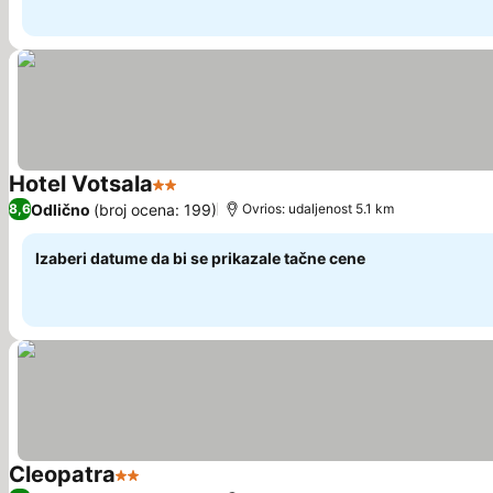
Hotel Votsala
2 Zvezdice
Pogledaj cene
Odlično
(broj ocena: 199)
8,6
Ovrios: udaljenost 5.1 km
Izaberi datume da bi se prikazale tačne cene
Cleopatra
2 Zvezdice
Pogledaj cene