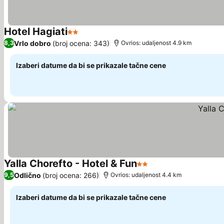
Hotel Hagiati
2 Zvezdice
Pogledaj cene
Vrlo dobro
(broj ocena: 343)
8,3
Ovrios: udaljenost 4.9 km
Izaberi datume da bi se prikazale tačne cene
Yalla Chorefto - Hotel & Fun
2 Zvezdice
Pogledaj cene
Odlično
(broj ocena: 266)
9,5
Ovrios: udaljenost 4.4 km
Izaberi datume da bi se prikazale tačne cene