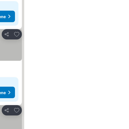
ene
Dodati u favorite
Deli
ene
Dodati u favorite
Deli