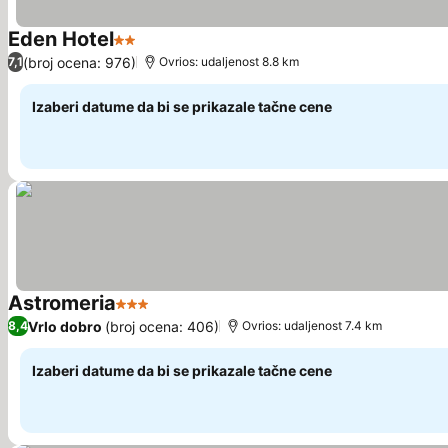
Eden Hotel
2 Zvezdice
Pogledaj cene
(broj ocena: 976)
7,1
Ovrios: udaljenost 8.8 km
Izaberi datume da bi se prikazale tačne cene
Astromeria
3 Zvezdice
Pogledaj cene
Vrlo dobro
(broj ocena: 406)
8,4
Ovrios: udaljenost 7.4 km
Izaberi datume da bi se prikazale tačne cene