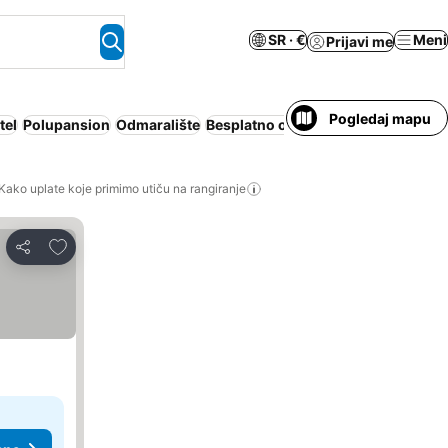
SR · €
Meni
Prijavi me
Pogledaj mapu
tel
Polupansion
Odmaralište
Besplatno otkazivanje
Kako uplate koje primimo utiču na rangiranje
Dodati u favorite
Deli