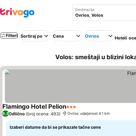
Destinacija
Filteri
Sortiraj po
Cena
Ovrios
Hoteli
oce
Volos: smeštaji u blizini lo
Flamingo Hotel Pelion
3 Zvezdice
Pogledaj cene
Odlično
(broj ocena: 493)
9,3
Ovrios: udaljenost 4.1 km
Izaberi datume da bi se prikazale tačne cene