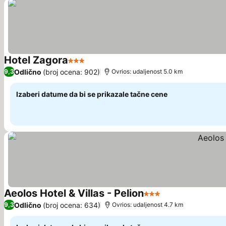
Hotel Zagora
3 Zvezdice
Pogledaj cene
Odlično
(broj ocena: 902)
9,3
Ovrios: udaljenost 5.0 km
Izaberi datume da bi se prikazale tačne cene
Aeolos Hotel & Villas - Pelion
3 Zvezdice
Pogledaj cene
Odlično
(broj ocena: 634)
9,3
Ovrios: udaljenost 4.7 km