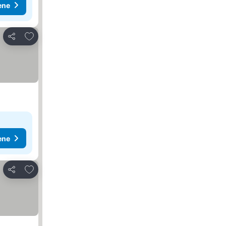
ene
Dodati u favorite
Deli
ene
Dodati u favorite
Deli