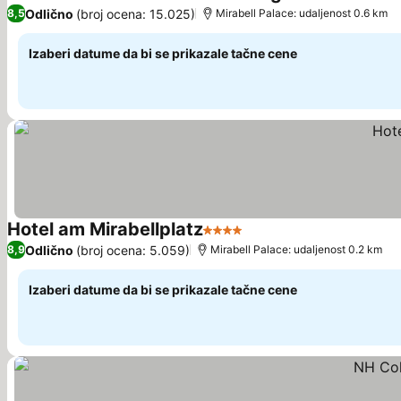
3 Zvezdice
Pogledaj ce
Odlično
(broj ocena: 15.025)
8,5
Mirabell Palace: udaljenost 0.6 km
Izaberi datume da bi se prikazale tačne cene
Hotel am Mirabellplatz
4 Zvezdice
Pogledaj cene
Odlično
(broj ocena: 5.059)
8,9
Mirabell Palace: udaljenost 0.2 km
Izaberi datume da bi se prikazale tačne cene