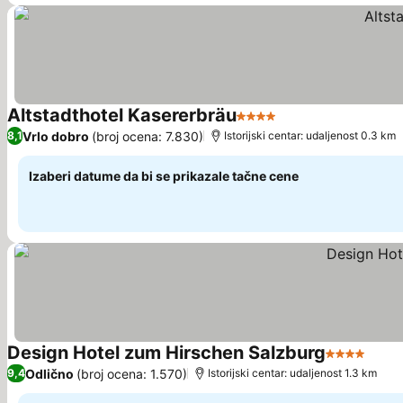
Altstadthotel Kasererbräu
4 Zvezdice
Pogledaj cene
Vrlo dobro
(broj ocena: 7.830)
8,1
Istorijski centar: udaljenost 0.3 km
Izaberi datume da bi se prikazale tačne cene
Design Hotel zum Hirschen Salzburg
4 Zvezdice
Pogl
Odlično
(broj ocena: 1.570)
9,4
Istorijski centar: udaljenost 1.3 km