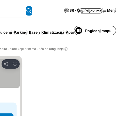
SR · €
Meni
Prijavi me
Pogledaj mapu
 u cenu
Parking
Bazen
Klimatizacija
Apart hotel
Polupansion
Wi
Kako uplate koje primimo utiču na rangiranje
Dodati u favorite
Deli