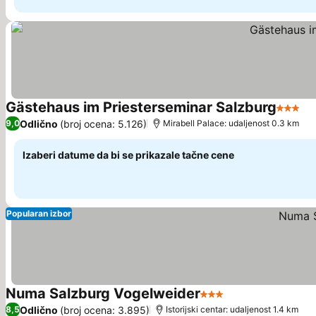
Gästehaus im Priesterseminar Salzburg
3 Zvez
Po
Odlično
(broj ocena: 5.126)
9,0
Mirabell Palace: udaljenost 0.3 km
Izaberi datume da bi se prikazale tačne cene
Popularan izbor
Numa Salzburg Vogelweider
3 Zvezdice
Pogledaj cene
Odlično
(broj ocena: 3.895)
8,5
Istorijski centar: udaljenost 1.4 km