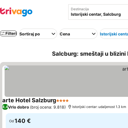
Destinacija
Filteri
Sortiraj po
Cena
Istorijski cent
Salcburg: smeštaji u blizini 
arte Hotel Salzburg
4 Zvezdice
Pogledaj cene
Vrlo dobro
(broj ocena: 9.818)
8,4
Istorijski centar: udaljenost 1.3 km
140 €
Od