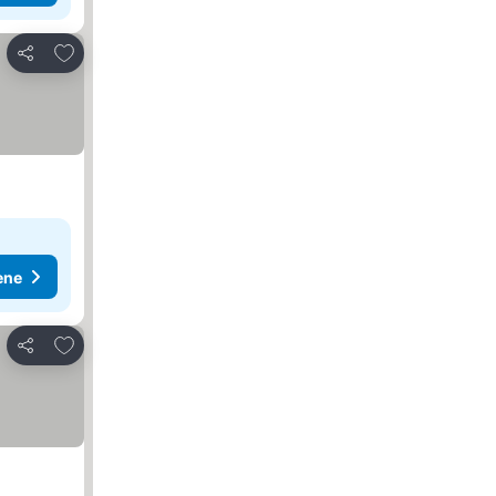
Dodati u favorite
Deli
ene
Dodati u favorite
Deli