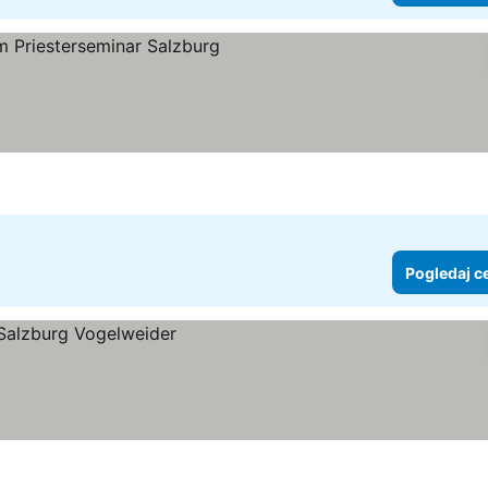
dice
gledaj cene
Pogledaj c