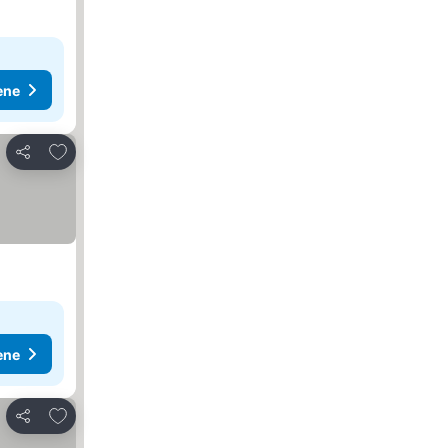
ene
Dodati u favorite
Deli
ene
Dodati u favorite
Deli