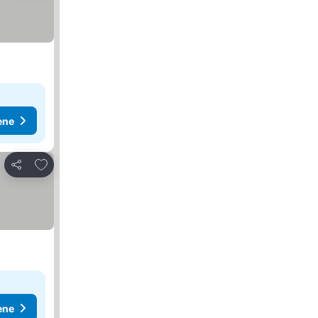
ene
Dodati u favorite
Deli
ene