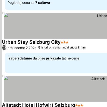
Pogledaj cene sa
7 sajtova
Urban Stay Salzburg City
3 Zvezdice
Pogledaj cene
(broj ocena: 2.202)
7,2
Istorijski centar: udaljenost 1.1 km
Izaberi datume da bi se prikazale tačne cene
Altstadt Hotel Hofwirt Salzburg