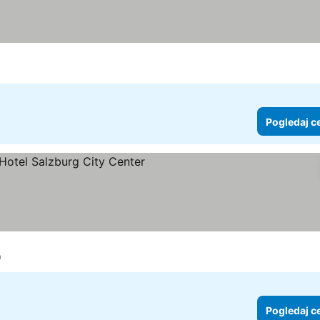
Pogledaj c
ice
ledaj cene
m
Pogledaj c