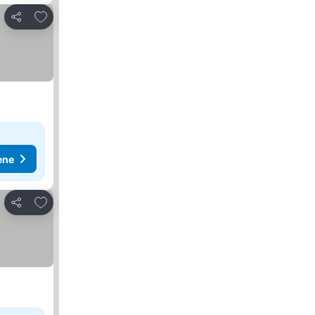
Dodati u favorite
Deli
ene
Dodati u favorite
Deli