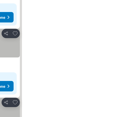
ene
Dodati u favorite
Deli
ene
Dodati u favorite
Deli