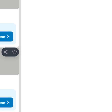
ene
Dodati u favorite
Deli
ene