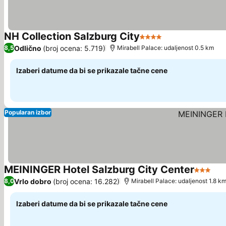
NH Collection Salzburg City
4 Zvezdice
Pogledaj cene
Odlično
(broj ocena: 5.719)
8,5
Mirabell Palace: udaljenost 0.5 km
Izaberi datume da bi se prikazale tačne cene
Popularan izbor
MEININGER Hotel Salzburg City Center
3 Zvezd
Pog
Vrlo dobro
(broj ocena: 16.282)
8,0
Mirabell Palace: udaljenost 1.8 k
Izaberi datume da bi se prikazale tačne cene