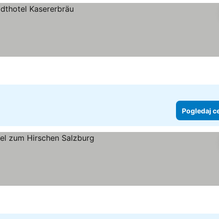
Pogledaj c
edaj cene