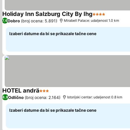
Holiday Inn Salzburg City By Ihg
4 Zvezdice
Pogledaj 
Dobro
(broj ocena: 5.891)
7,6
Mirabell Palace: udaljenost 1.0 km
Izaberi datume da bi se prikazale tačne cene
HOTEL andrä
3 Zvezdice
Pogledaj cene
Odlično
(broj ocena: 2.164)
8,9
Istorijski centar: udaljenost 0.8 km
Izaberi datume da bi se prikazale tačne cene