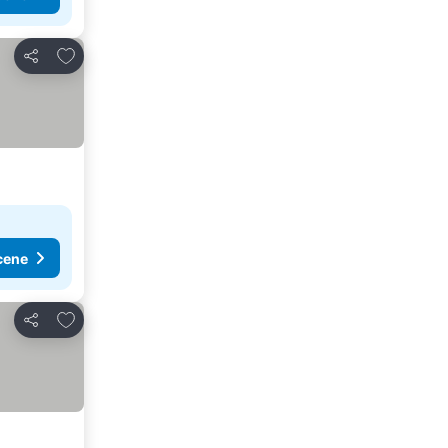
Dodati u favorite
Deli
cene
Dodati u favorite
Deli