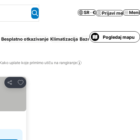
SR · €
Meni
Prijavi me
Pogledaj mapu
Besplatno otkazivanje
Klimatizacija
Bazen
Apart hotel
Wi-Fi
Do
Kako uplate koje primimo utiču na rangiranje
Dodati u favorite
Deli