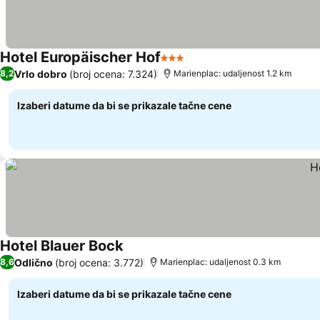
Hotel Europäischer Hof
3 Zvezdice
Vrlo dobro
(broj ocena: 7.324)
8,2
Marienplac: udaljenost 1.2 km
Izaberi datume da bi se prikazale tačne cene
Hotel Blauer Bock
Odlično
(broj ocena: 3.772)
8,6
Marienplac: udaljenost 0.3 km
Izaberi datume da bi se prikazale tačne cene