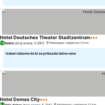
Hotel Deutsches Theater Stadtzentrum
3 Zvezd
Dobro
(broj ocena: 5.081)
7,6
Marienplac: udaljenost 1.0 km
Izaberi datume da bi se prikazale tačne cene
Hotel Demas City
3 Zvezdice
Vrlo dobro
(broj ocena: 5.715)
8,2
Marienplac: udaljenost 1.0 km