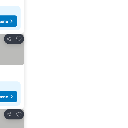
cene
Dodati u favorite
Deli
cene
Dodati u favorite
Deli