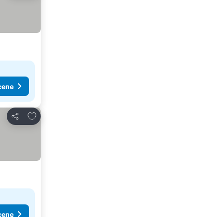
cene
Dodati u favorite
Deli
cene