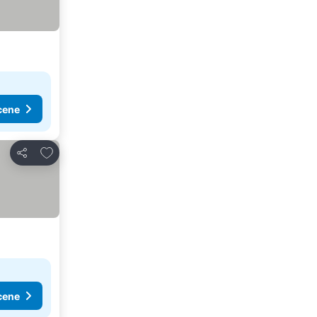
cene
Dodati u favorite
Deli
cene