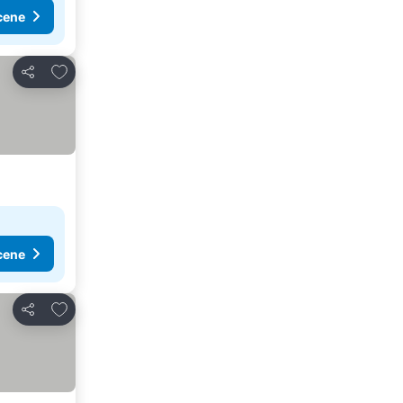
cene
Dodati u favorite
Deli
cene
Dodati u favorite
Deli