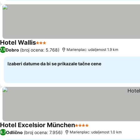
Hotel Wallis
3 Zvezdice
Dobro
(broj ocena: 5.768)
7,5
Marienplac: udaljenost 1.9 km
Izaberi datume da bi se prikazale tačne cene
Hotel Excelsior München
4 Zvezdice
Odlično
(broj ocena: 7.956)
8,7
Marienplac: udaljenost 1.0 km