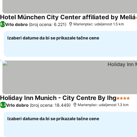
Hotel München City Center affiliated by Meliá
Vrlo dobro
(broj ocena: 6.221)
8,1
Marienplac: udaljenost 1.5 km
Izaberi datume da bi se prikazale tačne cene
Holiday Inn Munich - City Centre By Ihg
4 Zvezdi
Vrlo dobro
(broj ocena: 18.449)
8,3
Marienplac: udaljenost 1.3 km
Izaberi datume da bi se prikazale tačne cene