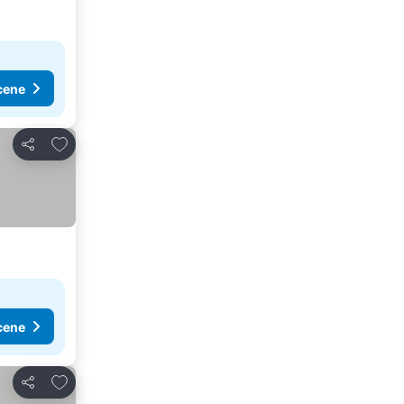
cene
Dodati u favorite
Deli
cene
Dodati u favorite
Deli