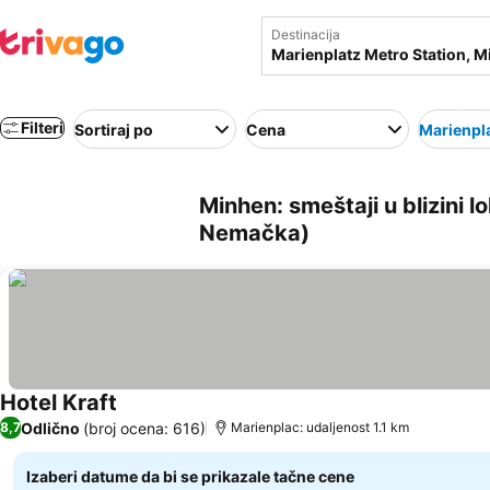
Destinacija
Filteri
Sortiraj po
Cena
Marienpla
Minhen: smeštaji u blizini 
Nemačka)
Hotel Kraft
Odlično
(broj ocena: 616)
8,7
Marienplac: udaljenost 1.1 km
Izaberi datume da bi se prikazale tačne cene