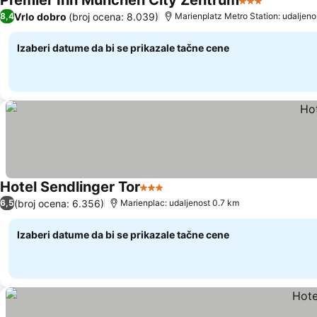
Premier Inn München City Zentrum
3 Zvezdice
Vrlo dobro
(broj ocena: 8.039)
8,4
Marienplatz Metro Station: udaljeno
Izaberi datume da bi se prikazale tačne cene
Hotel Sendlinger Tor
3 Zvezdice
(broj ocena: 6.356)
6,5
Marienplac: udaljenost 0.7 km
Izaberi datume da bi se prikazale tačne cene