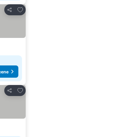
Dodati u favorite
Deli
cene
Dodati u favorite
Deli