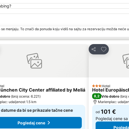
abing?
 se menjaju. To znači da ponuda koju vidiš na sajtu za rezervaciju možda neće u
ati u favorite
Dodati u favo
Deli
tel
Hotel
ce
3 Zvezdice
ünchen City Center affiliated by Meliá
Hotel Europäisc
8,2
 dobro
(
broj ocena: 6.221
)
Vrlo dobro
(
broj
plac: udaljenost 1.5 km
Marienplac: udalje
i datume da bi se prikazale tačne cene
101 €
od
Pogledaj cene sa
Pogledaj cene
Pogleda