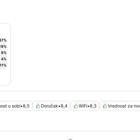
47
%
29
%
9
%
4
%
11
%
ost u sobi
•
8,5
Doručak
•
8,4
WiFi
•
8,3
Vrednost za no