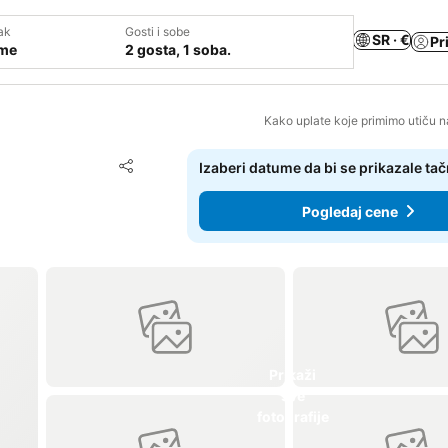
ak
Gosti i sobe
SR · €
Pr
ume
2 gosta, 1 soba.
Kako uplate koje primimo utiču n
Dodati u favorite
Izaberi datume da bi se prikazale ta
Deli
Pogledaj cene