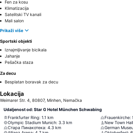
Fen za kosu
Klimatizacija
Satelitski TV kanali
Mali salon
Prikaži više
Sportski objekti
Iznajmljivanje bicikala
Jahanje
Pešačka staza
Za decu
Besplatan boravak za decu
Lokacija
Weimarer Str. 4, 80807, Minhen, Nemačka
Udaljenost od: Star G Hotel München Schwabing
Frankfurter Ring
:
1.1
km
Frauenkirche
:
Olympic Stadium Munich
:
3.3
km
New Town Hal
Стара Пинакотека
:
4.3
km
German Muse
Allianz Arena
:
4.7
km
Oktoberfest
:
6