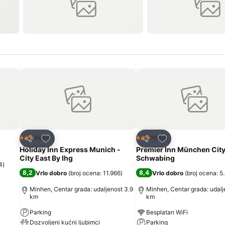
Dodati u favorite
Dodati u favorite
Hotel
Hotel
3 Zvezdice
3 Zvezdice
Deli
Deli
Holiday Inn Express Munich -
Premier Inn München Cit
City East By Ihg
Schwabing
4
)
8,2
8,4
Vrlo dobro
(
broj ocena: 11.966
)
Vrlo dobro
(
broj ocena: 5
Minhen, Centar grada: udaljenost 3.9
Minhen, Centar grada: udalj
km
km
Parking
Besplatan WiFi
Dozvoljeni kućni ljubimci
Parking