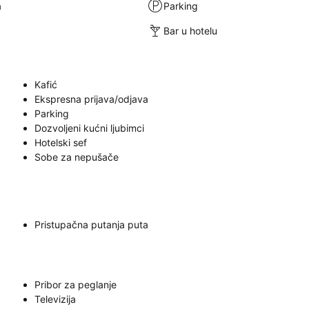
a
Parking
Bar u hotelu
Kafić
Ekspresna prijava/odjava
Parking
Dozvoljeni kućni ljubimci
Hotelski sef
Sobe za nepušače
Pristupačna putanja puta
Pribor za peglanje
Televizija