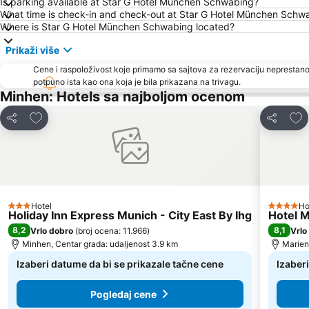
Is parking available at Star G Hotel München Schwabing?
What time is check-in and check-out at Star G Hotel München Schw
Where is Star G Hotel München Schwabing located?
Prikaži više
Cene i raspoloživost koje primamo sa sajtova za rezervaciju neprestano
potpuno ista kao ona koja je bila prikazana na trivagu.
Minhen: Hotels sa najboljom ocenom
Dodati u favorite
Dod
Deli
Deli
Hotel
Ho
3 Zvezdice
4 Zvezdi
Holiday Inn Express Munich - City East By Ihg
Hotel M
8,2
8,1
Vrlo dobro
(
broj ocena: 11.966
)
Vrlo
Minhen, Centar grada: udaljenost 3.9 km
Marien
Izaberi datume da bi se prikazale tačne cene
Izaber
Pogledaj cene