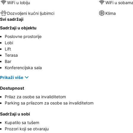
WiFi u lobiju
WiFi u sobam
Dozvoljeni kućni ljubimci
Klima
Svi sadržaji
Sadržaji u objektu
Poslovne prostorije
Lobi
Lift
Terasa
Bar
Konferencijska sala
Prikaži više
Dostupnost
Prilaz za osobe sa invaliditetom
Parking sa prilazom za osobe sa invaliditetom
Sadržaji u sobi
Kupatilo sa tušem
Prozori koji se otvaraju