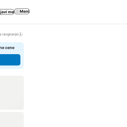
Meni
ijavi me
a rangiranje
čne cene