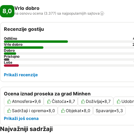
Vrlo dobro
8,0
na osnovu ocena (3.377) sa najpopularnijih
sajtova
Recenzije gostiju
Odlično
Vrlo dobro
Dobro
Pristojno
Loše
Prikaži recenzije
Ocena iznad proseka za grad Minhen
Atmosfera
•
9,6
Čistoća
•
8,7
Doživljaj
•
8,7
Udobn
Sadržaji i oprema
•
8,0
Objekat
•
8,0
Spavanje
•
5,3
Prikaži još ocena
Najvažniji sadržaji