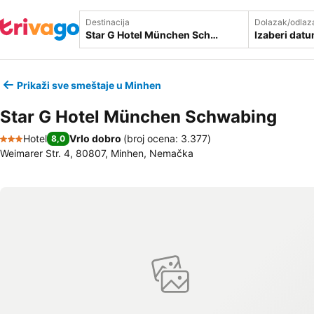
Destinacija
Dolazak/odlaz
Izaberi dat
Prikaži sve smeštaje u Minhen
Star G Hotel München Schwabing
Hotel
Vrlo dobro
(
broj ocena: 3.377
)
8,0
3 Zvezdice
Weimarer Str. 4, 80807, Minhen, Nemačka