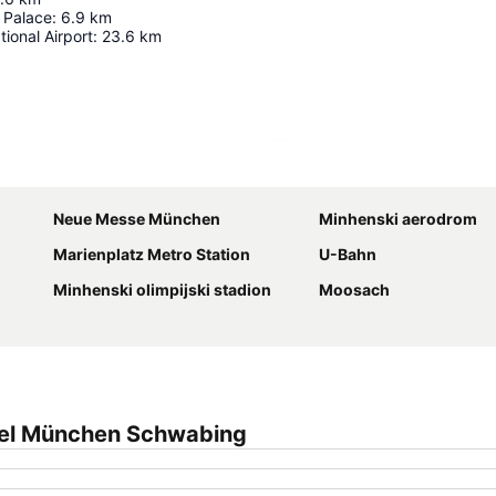
Palace
:
6.9
km
tional Airport
:
23.6
km
Proširi mapu
Neue Messe München
Minhenski aerodrom
Marienplatz Metro Station
U-Bahn
Minhenski olimpijski stadion
Moosach
tel München Schwabing