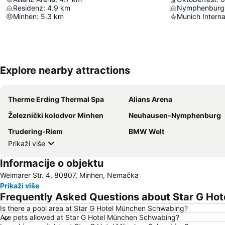
Residenz
:
4.9
km
Nymphenburg 
Minhen
:
5.3
km
Munich Interna
Explore nearby attractions
Therme Erding Thermal Spa
Alians Arena
Železnički kolodvor Minhen
Neuhausen-Nymphenburg
Trudering-Riem
BMW Welt
Prikaži više
Informacije o objektu
Weimarer Str. 4, 80807, Minhen, Nemačka
Prikaži više
Frequently Asked Questions about Star G Ho
Is there a pool area at Star G Hotel München Schwabing?
Are pets allowed at Star G Hotel München Schwabing?