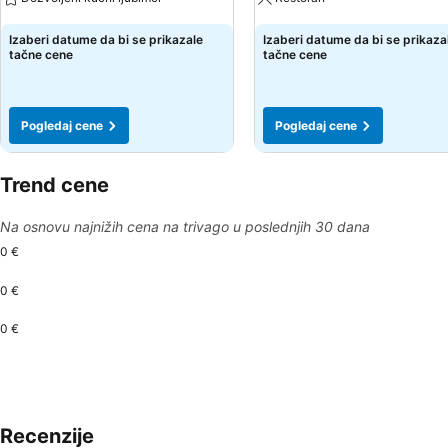
Pogledaj cene
Pogledaj cene
Izaberi datume da bi se prikazale
Izaberi datume da bi se prikaza
tačne cene
tačne cene
Pogledaj cene
Pogledaj cene
Trend cene
Na osnovu najnižih cena na trivago u poslednjih 30 dana
0 €
0 €
0 €
Recenzije