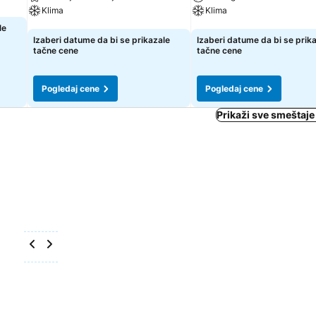
Klima
Klima
le
Pogledaj cene
Pogledaj cene
Izaberi datume da bi se prikazale
Izaberi datume da bi se prik
tačne cene
tačne cene
Pogledaj cene
Pogledaj cene
Prikaži sve smeštaj