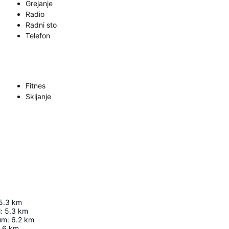
Grejanje
Radio
Radni sto
Telefon
Fitnes
Skijanje
5.3
km
l
:
5.3
km
um
:
6.2
km
.6
km