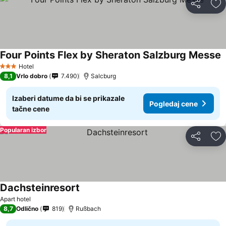
Deli
Do
Four Points Flex by Sheraton Salzburg Messe
P
Hotel
3 Zvezdice
8,1
Vrlo dobro
7.490
Salcburg
Izaberi datume da bi se prikazale
Pogledaj cene
tačne cene
Popularan izbor
Deli
Do
Dachsteinresort
Pogledaj cene
Apart hotel
8,7
Odlično
819
Rußbach