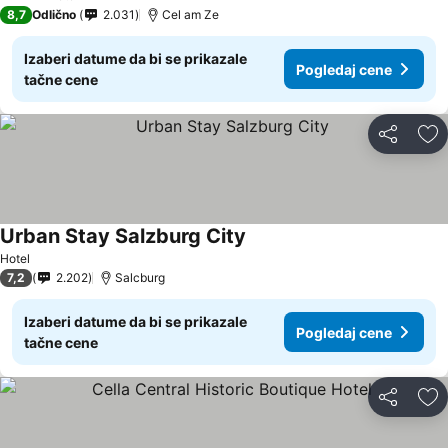
4 Zvezdice
8,7
Odlično
2.031
Cel am Ze
Izaberi datume da bi se prikazale
Pogledaj cene
tačne cene
Deli
Do
Urban Stay Salzburg City
Pogledaj cene
Hotel
7,2
2.202
Salcburg
Izaberi datume da bi se prikazale
Pogledaj cene
tačne cene
Deli
Do