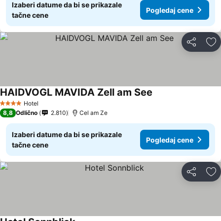
Izaberi datume da bi se prikazale
Pogledaj cene
tačne cene
Deli
Do
HAIDVOGL MAVIDA Zell am See
Pogledaj cene
Hotel
4 Zvezdice
8,8
Odlično
2.810
Cel am Ze
Izaberi datume da bi se prikazale
Pogledaj cene
tačne cene
Deli
Do