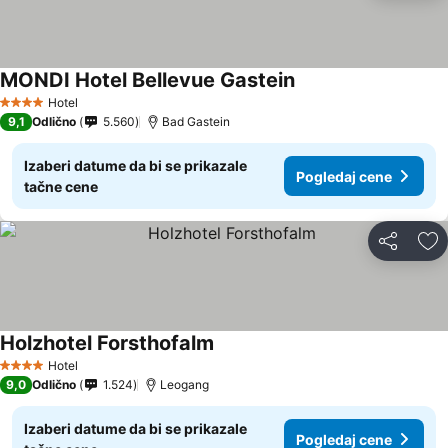
MONDI Hotel Bellevue Gastein
Pogledaj cene
Hotel
4 Zvezdice
9,1
Odlično
5.560
Bad Gastein
Izaberi datume da bi se prikazale
Pogledaj cene
tačne cene
Deli
Do
Holzhotel Forsthofalm
Pogledaj cene
Hotel
4 Zvezdice
9,0
Odlično
1.524
Leogang
Izaberi datume da bi se prikazale
Pogledaj cene