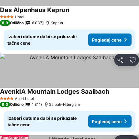
Das Alpenhaus Kaprun
Pogledaj cene
Hotel
4 Zvezdice
8,9
Odlično
6.037
Kaprun
Izaberi datume da bi se prikazale
Pogledaj cene
tačne cene
Deli
Do
AvenidA Mountain Lodges Saalbach
Pogledaj ce
Apart hotel
4 Zvezdice
9,0
Odlično
1.311
Salbah-Hiterglem
Izaberi datume da bi se prikazale
Pogledaj cene
tačne cene
Popularan izbor