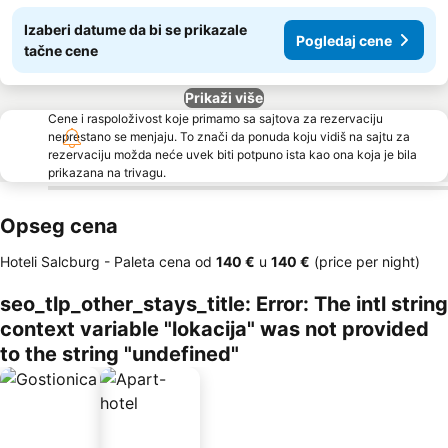
Izaberi datume da bi se prikazale
Pogledaj cene
tačne cene
Prikaži više
Cene i raspoloživost koje primamo sa sajtova za rezervaciju
neprestano se menjaju. To znači da ponuda koju vidiš na sajtu za
rezervaciju možda neće uvek biti potpuno ista kao ona koja je bila
prikazana na trivagu.
Opseg cena
Hoteli Salcburg -
Paleta cena
od
‎140 €
u
‎140 €
(price per night)
seo_tlp_other_stays_title: Error: The intl string
context variable "lokacija" was not provided
to the string "undefined"