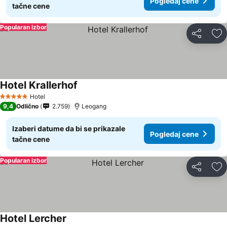
Pogledaj cene
tačne cene
Popularan izbor
Deli
Do
Hotel Krallerhof
Pogledaj cene
Hotel
5 Zvezdice
9,4
Odlično
2.759
Leogang
Izaberi datume da bi se prikazale
Pogledaj cene
tačne cene
Popularan izbor
Deli
Do
Hotel Lercher
Pogledaj cene