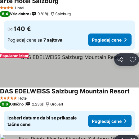
arte Hotel Salzburg
Pogledaj cene
Hotel
4 Zvezdice
8,4
Vrlo dobro
9.818
Salcburg
140 €
Od
Pogledaj cene sa
7 sajtova
Pogledaj cene
Popularan izbor
Deli
Do
DAS EDELWEISS Salzburg Mountain Resort
Pog
Hotel
5 Zvezdice
9,6
Odlično
2.236
Großarl
Izaberi datume da bi se prikazale
Pogledaj cene
tačne cene