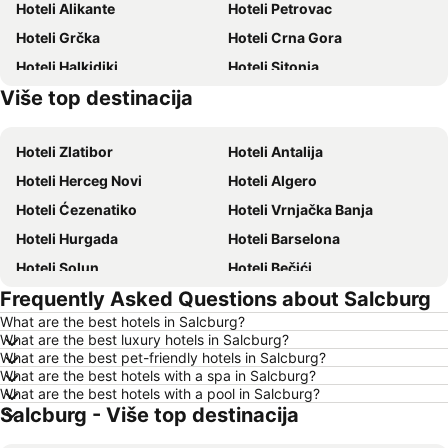
Hoteli Alikante
Hoteli Petrovac
Hoteli Grčka
Hoteli Crna Gora
Hoteli Halkidiki
Hoteli Sitonia
Više top destinacija
Hoteli Krit
Hoteli Krf
Hoteli Zlatibor
Hoteli Antalija
Hoteli Herceg Novi
Hoteli Algero
Hoteli Ćezenatiko
Hoteli Vrnjačka Banja
Hoteli Hurgada
Hoteli Barselona
Hoteli Solun
Hoteli Bečići
Frequently Asked Questions about Salcburg
Hoteli Hanija
Hoteli Tivat
What are the best hotels in Salcburg?
Hoteli Nica
Hoteli Sutomore
What are the best luxury hotels in Salcburg?
Hoteli Rim
Hoteli Nei Pori
What are the best pet-friendly hotels in Salcburg?
What are the best hotels with a spa in Salcburg?
Hoteli Pefkohori
Hoteli Rimini
What are the best hotels with a pool in Salcburg?
Salcburg - Više top destinacija
Hoteli Milano
Hoteli Hrvatsko primorje
Hoteli Majorka
Hoteli Kipar