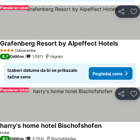
Popularan izbor
Deli
Do
Grafenberg Resort by Alpeffect Hotels
Pogledaj
Odmaralište
4 Zvezdice
8,7
Odlično
1.097
Vagrajn
Izaberi datume da bi se prikazale
Pogledaj cene
tačne cene
Popularan izbor
Deli
Do
harry's home hotel Bischofshofen
Pogledaj cene
Hotel
9,1
Odlično
3.703
Bischofshofen