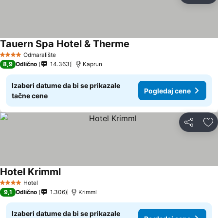
Tauern Spa Hotel & Therme
Pogledaj cene
Odmaralište
4 Zvezdice
8,9
Odlično
14.363
Kaprun
Izaberi datume da bi se prikazale
Pogledaj cene
tačne cene
Deli
Do
Hotel Krimml
Pogledaj cene
Hotel
4 Zvezdice
9,1
Odlično
1.306
Krimml
Izaberi datume da bi se prikazale