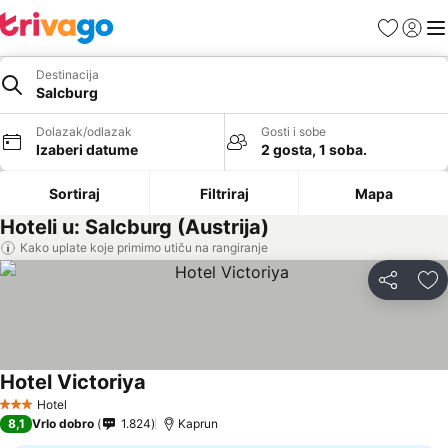
Favoriti
Prijavi
Men
Destinacija
Salcburg
Dolazak/odlazak
Gosti i sobe
Izaberi datume
2 gosta, 1 soba.
Sortiraj
Filtriraj
Mapa
Hoteli u: Salcburg (Austrija)
Kako uplate koje primimo utiču na rangiranje
Deli
Do
Hotel Victoriya
Pogledaj cene
Hotel
3 Zvezdice
8,1
Vrlo dobro
1.824
Kaprun