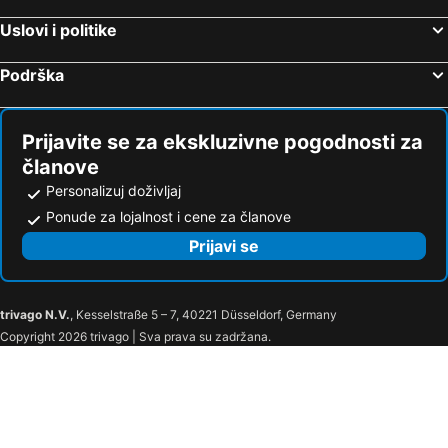
Hoteli St. Johan im Pongau
Hoteli St. Mihael
Uslovi i politike
Hoteli Strobl
Hoteli Rauris
Hoteli Großgmain
Hoteli Eugendorf
Podrška
Hoteli Bischofshofen
Hoteli Hallwang
Prijavite se za ekskluzivne pogodnosti za
članove
Personalizuj doživljaj
Ponude za lojalnost i cene za članove
Prijavi se
trivago N.V.
, Kesselstraße 5 – 7, 40221 Düsseldorf, Germany
Copyright 2026 trivago | Sva prava su zadržana.