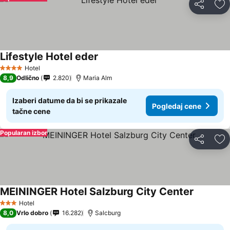
Deli
Do
Lifestyle Hotel eder
Pogledaj cene
Hotel
4 Zvezdice
8,9
Odlično
2.820
Maria Alm
Izaberi datume da bi se prikazale
Pogledaj cene
tačne cene
Popularan izbor
Deli
Do
MEININGER Hotel Salzburg City Center
Pogledaj
Hotel
3 Zvezdice
8,0
Vrlo dobro
16.282
Salcburg