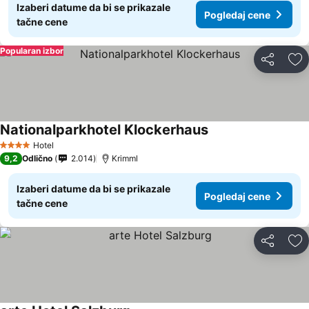
Izaberi datume da bi se prikazale
Pogledaj cene
tačne cene
Popularan izbor
Deli
Do
Nationalparkhotel Klockerhaus
Pogledaj cene
Hotel
4 Zvezdice
9,2
Odlično
2.014
Krimml
Izaberi datume da bi se prikazale
Pogledaj cene
tačne cene
Deli
Do