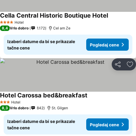
Cella Central Historic Boutique Hotel
Pogledaj ce
Hotel
4 Zvezdice
8,4
Vrlo dobro
1.172
Cel am Ze
Izaberi datume da bi se prikazale
Pogledaj cene
tačne cene
Deli
Do
Hotel Carossa bed&breakfast
Pogledaj cene
Hotel
3 Zvezdice
8,3
Vrlo dobro
842
St. Gilgen
Izaberi datume da bi se prikazale
Pogledaj cene
tačne cene