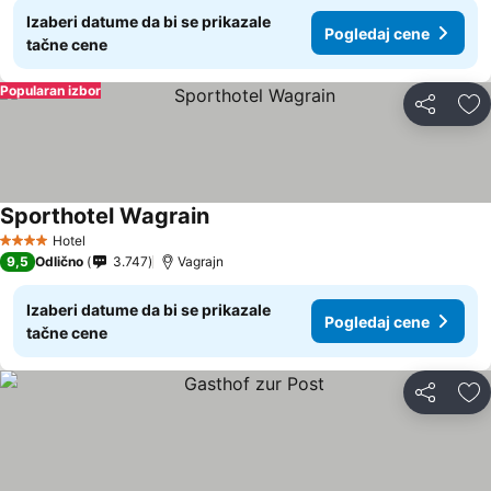
Izaberi datume da bi se prikazale
Pogledaj cene
tačne cene
Popularan izbor
Deli
Do
Sporthotel Wagrain
Pogledaj cene
Hotel
4 Zvezdice
9,5
Odlično
3.747
Vagrajn
Izaberi datume da bi se prikazale
Pogledaj cene
tačne cene
Deli
Do