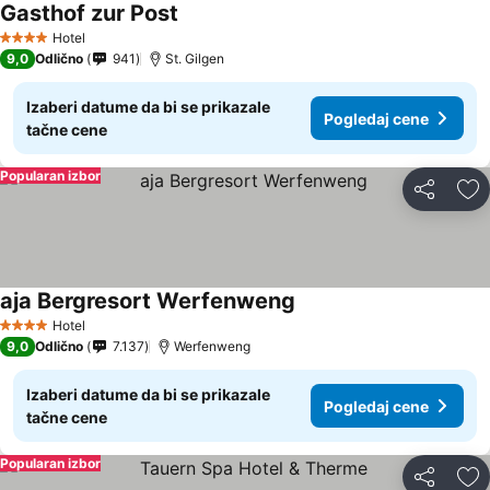
Gasthof zur Post
Pogledaj cene
Hotel
4 Zvezdice
9,0
Odlično
941
St. Gilgen
Izaberi datume da bi se prikazale
Pogledaj cene
tačne cene
Popularan izbor
Deli
Do
aja Bergresort Werfenweng
Pogledaj cene
Hotel
4 Zvezdice
9,0
Odlično
7.137
Werfenweng
Izaberi datume da bi se prikazale
Pogledaj cene
tačne cene
Popularan izbor
Deli
Do