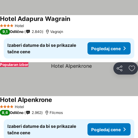
Hotel Adapura Wagrain
Pogledaj cene
Hotel
4 Zvezdice
9,1
Odlično
2.840
Vagrajn
Izaberi datume da bi se prikazale
Pogledaj cene
tačne cene
Popularan izbor
Deli
Do
Hotel Alpenkrone
Pogledaj cene
Hotel
4 Zvezdice
8,6
Odlično
2.962
Filcmos
Izaberi datume da bi se prikazale
Pogledaj cene
tačne cene