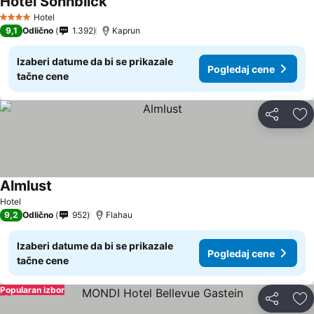
Hotel Sonnblick
Pogledaj cene
Hotel
4 Zvezdice
9,1
Odlično
1.392
Kaprun
Izaberi datume da bi se prikazale
Pogledaj cene
tačne cene
Deli
Do
Almlust
Pogledaj cene
Hotel
9,2
Odlično
952
Flahau
Izaberi datume da bi se prikazale
Pogledaj cene
tačne cene
Popularan izbor
Deli
Do