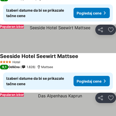
Izaberi datume da bi se prikazale
Pogledaj cene
tačne cene
Popularan izbor
Deli
Do
Seeside Hotel Seewirt Mattsee
Pogledaj cene
Hotel
4 Zvezdice
9,1
Odlično
1.828
Mattsee
Izaberi datume da bi se prikazale
Pogledaj cene
tačne cene
Popularan izbor
Deli
Do