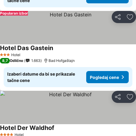
tačne cene
Popularan izbor
Deli
Do
Hotel Das Gastein
Pogledaj cene
Hotel
3 Zvezdice
8,7
Odlično
1.663
Bad Hofgaštajn
Izaberi datume da bi se prikazale
Pogledaj cene
tačne cene
Deli
Do
Hotel Der Waldhof
Pogledaj cene
Hotel