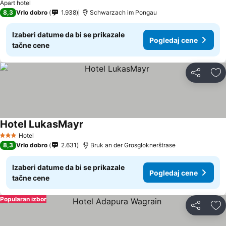
Apart hotel
8,3
Vrlo dobro
1.938
Schwarzach im Pongau
Izaberi datume da bi se prikazale
Pogledaj cene
tačne cene
Deli
Do
Hotel LukasMayr
Pogledaj cene
Hotel
3 Zvezdice
8,3
Vrlo dobro
2.631
Bruk an der Grosgloknerštrase
Izaberi datume da bi se prikazale
Pogledaj cene
tačne cene
Popularan izbor
Deli
Do