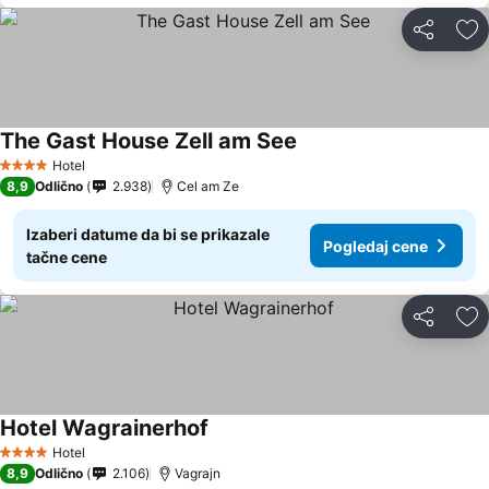
Deli
Do
The Gast House Zell am See
Pogledaj cene
Hotel
4 Zvezdice
8,9
Odlično
2.938
Cel am Ze
Izaberi datume da bi se prikazale
Pogledaj cene
tačne cene
Deli
Do
Hotel Wagrainerhof
Pogledaj cene
Hotel
4 Zvezdice
8,9
Odlično
2.106
Vagrajn