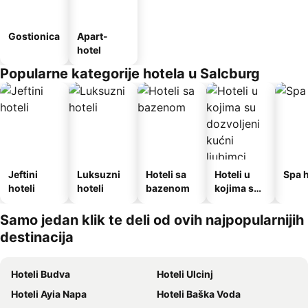
Gostionica
Apart-
hotel
Popularne kategorije hotela u Salcburg
Jeftini
Luksuzni
Hoteli sa
Hoteli u
Spa h
hoteli
hoteli
bazenom
kojima su
dozvoljeni
kućni
Samo jedan klik te deli od ovih najpopularnijih
ljubimci
destinacija
Hoteli Budva
Hoteli Ulcinj
Hoteli Ayia Napa
Hoteli Baška Voda