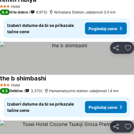
Hotel
3 Zvezdice
8,4
Vrlo dobro
6.973
Akihabara Station: udaljenost 3.0 km
Izaberi datume da bi se prikazale
Pogledaj cene
tačne cene
Deli
Do
the b shimbashi
Hotel
3 Zvezdice
8,5
Odlično
3.370
Hamamatsucho station: udaljenost 1.4 km
Izaberi datume da bi se prikazale
Pogledaj cene
tačne cene
Deli
Do