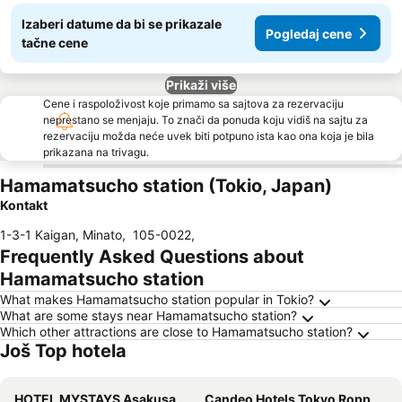
Izaberi datume da bi se prikazale
Pogledaj cene
tačne cene
Prikaži više
Cene i raspoloživost koje primamo sa sajtova za rezervaciju
neprestano se menjaju. To znači da ponuda koju vidiš na sajtu za
rezervaciju možda neće uvek biti potpuno ista kao ona koja je bila
prikazana na trivagu.
Hamamatsucho station (Tokio, Japan)
Kontakt
1-3-1 Kaigan, Minato
,
105-0022
,
Frequently Asked Questions about
Hamamatsucho station
What makes Hamamatsucho station popular in Tokio?
What are some stays near Hamamatsucho station?
Which other attractions are close to Hamamatsucho station?
Još Top hotela
HOTEL MYSTAYS Asakusa
Candeo Hotels Tokyo Roppongi