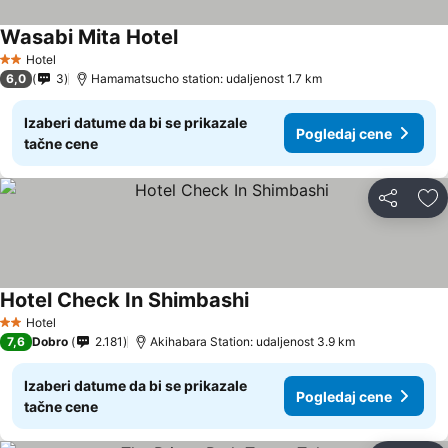
Wasabi Mita Hotel
Hotel
2 Zvezdice
6,0
3
Hamamatsucho station: udaljenost 1.7 km
Izaberi datume da bi se prikazale
Pogledaj cene
tačne cene
Deli
Do
Hotel Check In Shimbashi
Hotel
2 Zvezdice
7,6
Dobro
2.181
Akihabara Station: udaljenost 3.9 km
Izaberi datume da bi se prikazale
Pogledaj cene
tačne cene