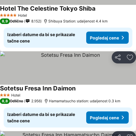
Hotel The Celestine Tokyo Shiba
Hotel
5 Zvezdice
8,9
Odlično
8.152
Shibuya Station: udaljenost 4.4 km
Izaberi datume da bi se prikazale
Pogledaj cene
tačne cene
Deli
Do
Sotetsu Fresa Inn Daimon
Hotel
3 Zvezdice
8,8
Odlično
2.956
Hamamatsucho station: udaljenost 0.3 km
Izaberi datume da bi se prikazale
Pogledaj cene
tačne cene