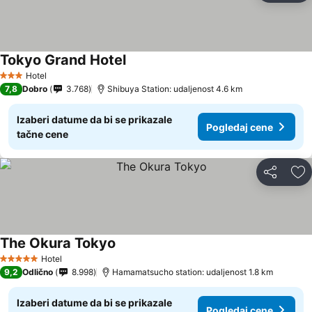
Tokyo Grand Hotel
Hotel
3 Zvezdice
7,8
Dobro
3.768
Shibuya Station: udaljenost 4.6 km
Izaberi datume da bi se prikazale
Pogledaj cene
tačne cene
Deli
Do
The Okura Tokyo
Hotel
5 Zvezdice
9,2
Odlično
8.998
Hamamatsucho station: udaljenost 1.8 km
Izaberi datume da bi se prikazale
Pogledaj cene