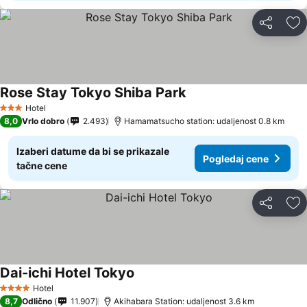
Deli
Do
Rose Stay Tokyo Shiba Park
Hotel
3 Zvezdice
8,0
Vrlo dobro
2.493
Hamamatsucho station: udaljenost 0.8 km
Izaberi datume da bi se prikazale
Pogledaj cene
tačne cene
Deli
Do
Dai-ichi Hotel Tokyo
Hotel
4 Zvezdice
8,7
Odlično
11.907
Akihabara Station: udaljenost 3.6 km