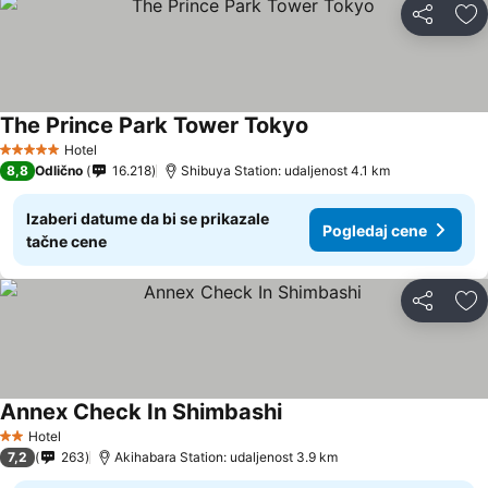
Deli
Do
The Prince Park Tower Tokyo
Hotel
5 Zvezdice
8,8
Odlično
16.218
Shibuya Station: udaljenost 4.1 km
Izaberi datume da bi se prikazale
Pogledaj cene
tačne cene
Deli
Do
Annex Check In Shimbashi
Hotel
2 Zvezdice
7,2
263
Akihabara Station: udaljenost 3.9 km