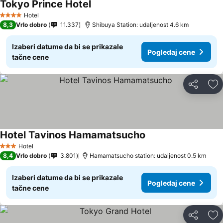
Tokyo Prince Hotel
Hotel
4 Zvezdice
8,3
Vrlo dobro
11.337
Shibuya Station: udaljenost 4.6 km
Izaberi datume da bi se prikazale
Pogledaj cene
tačne cene
Deli
Do
Hotel Tavinos Hamamatsucho
Hotel
3 Zvezdice
8,4
Vrlo dobro
3.801
Hamamatsucho station: udaljenost 0.5 km
Izaberi datume da bi se prikazale
Pogledaj cene
tačne cene
Deli
Do