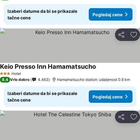
Izaberi datume da bi se prikazale
Pogledaj cene
tačne cene
Deli
Do
Keio Presso Inn Hamamatsucho
Hotel
3 Zvezdice
8,4
Vrlo dobro
4.463
Hamamatsucho station: udaljenost 0.6 km
Izaberi datume da bi se prikazale
Pogledaj cene
tačne cene
Deli
Do