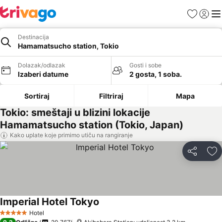
Favoriti
Prijavi
Men
Destinacija
Hamamatsucho station, Tokio
Dolazak/odlazak
Gosti i sobe
Izaberi datume
2 gosta, 1 soba.
Sortiraj
Filtriraj
Mapa
Tokio: smeštaji u blizini lokacije
Hamamatsucho station (Tokio, Japan)
Kako uplate koje primimo utiču na rangiranje
Deli
Do
Imperial Hotel Tokyo
Hotel
5 Zvezdice