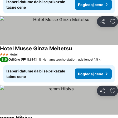
Izaberi datume da bi se prikazale
Pogledaj cene
tačne cene
Deli
Do
Hotel Musse Ginza Meitetsu
Hotel
3 Zvezdice
8,6
Odlično
8.814
Hamamatsucho station: udaljenost 1.5 km
Izaberi datume da bi se prikazale
Pogledaj cene
tačne cene
Deli
Do
remm Hibiya