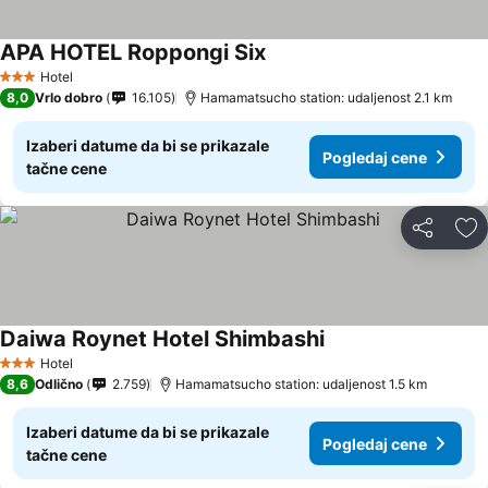
APA HOTEL Roppongi Six
Hotel
3 Zvezdice
8,0
Vrlo dobro
16.105
Hamamatsucho station: udaljenost 2.1 km
Izaberi datume da bi se prikazale
Pogledaj cene
tačne cene
Deli
Do
Daiwa Roynet Hotel Shimbashi
Hotel
3 Zvezdice
8,6
Odlično
2.759
Hamamatsucho station: udaljenost 1.5 km
Izaberi datume da bi se prikazale
Pogledaj cene
tačne cene