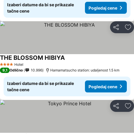
Izaberi datume da bi se prikazale
Pogledaj cene
tačne cene
Deli
Do
THE BLOSSOM HIBIYA
Hotel
4 Zvezdice
9,1
Odlično
10.996
Hamamatsucho station: udaljenost 1.5 km
Izaberi datume da bi se prikazale
Pogledaj cene
tačne cene
Deli
Do