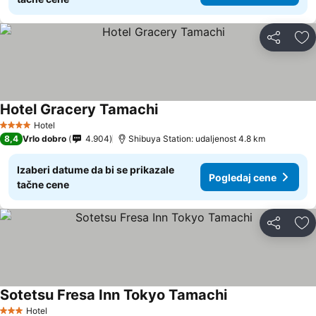
Deli
Do
Hotel Gracery Tamachi
Hotel
4 Zvezdice
8,4
Vrlo dobro
4.904
Shibuya Station: udaljenost 4.8 km
Izaberi datume da bi se prikazale
Pogledaj cene
tačne cene
Deli
Do
Sotetsu Fresa Inn Tokyo Tamachi
Hotel
3 Zvezdice