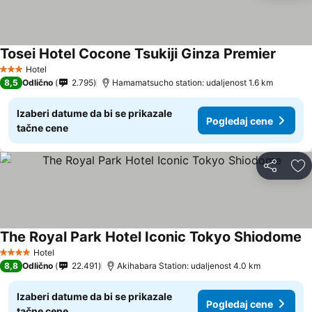
Tosei Hotel Cocone Tsukiji Ginza Premier
Hotel
3 Zvezdice
8,5
Odlično
2.795
Hamamatsucho station: udaljenost 1.6 km
Izaberi datume da bi se prikazale
Pogledaj cene
tačne cene
Deli
Do
The Royal Park Hotel Iconic Tokyo Shiodome
Hotel
4 Zvezdice
8,8
Odlično
22.491
Akihabara Station: udaljenost 4.0 km
Izaberi datume da bi se prikazale
Pogledaj cene
tačne cene