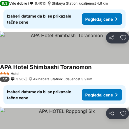
8,3
Vrlo dobro
6.401
Shibuya Station: udaljenost 4.6 km
Izaberi datume da bi se prikazale
Pogledaj cene
tačne cene
Deli
Do
APA Hotel Shimbashi Toranomon
Hotel
3 Zvezdice
7,2
3.962
Akihabara Station: udaljenost 3.9 km
Izaberi datume da bi se prikazale
Pogledaj cene
tačne cene
Deli
Do