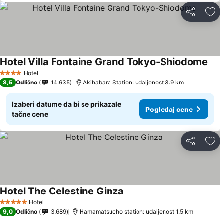
Deli
Do
Hotel Villa Fontaine Grand Tokyo-Shiodome
Hotel
4 Zvezdice
8,5
Odlično
14.635
Akihabara Station: udaljenost 3.9 km
Izaberi datume da bi se prikazale
Pogledaj cene
tačne cene
Deli
Do
Hotel The Celestine Ginza
Hotel
5 Zvezdice
9,0
Odlično
3.689
Hamamatsucho station: udaljenost 1.5 km