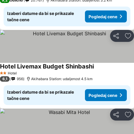
9,2
Odlično
20.767
Akihabara Station: udaljenost 3.2 km
Izaberi datume da bi se prikazale
Pogledaj cene
tačne cene
Deli
Do
Hotel Livemax Budget Shinbashi
Hotel
2 Zvezdice
6,1
956
Akihabara Station: udaljenost 4.5 km
Izaberi datume da bi se prikazale
Pogledaj cene
tačne cene
Deli
Do