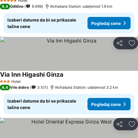
Hotel
5 Zvezdice
9,4
Odlično
9.499
Akihabara Station: udaljenost 1.9 km
Izaberi datume da bi se prikazale
Pogledaj cene
tačne cene
Deli
Do
Via Inn Higashi Ginza
Hotel
3 Zvezdice
8,4
Vrlo dobro
3.101
Akihabara Station: udaljenost 3.2 km
Izaberi datume da bi se prikazale
Pogledaj cene
tačne cene
Deli
Do