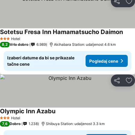
Deli
Do
Sotetsu Fresa Inn Hamamatsucho Daimon
Hotel
3 Zvezdice
8,2
Vrlo dobro
6.989
Akihabara Station: udaljenost 4.6 km
Izaberi datume da bi se prikazale
Pogledaj cene
tačne cene
Deli
Do
Olympic Inn Azabu
Hotel
3 Zvezdice
7,6
Dobro
1.238
Shibuya Station: udaljenost 3.3 km