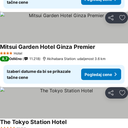
tačne cene
Deli
Do
Mitsui Garden Hotel Ginza Premier
Hotel
4 Zvezdice
8,7
Odlično
11.218
Akihabara Station: udaljenost 3.6 km
Izaberi datume da bi se prikazale
Pogledaj cene
tačne cene
Deli
Do
The Tokyo Station Hotel