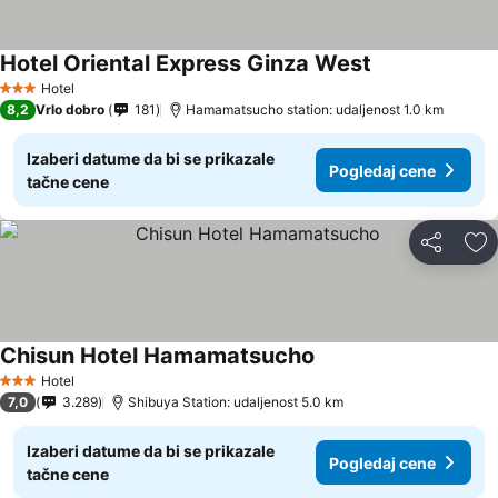
Hotel Oriental Express Ginza West
Hotel
3 Zvezdice
8,2
Vrlo dobro
181
Hamamatsucho station: udaljenost 1.0 km
Izaberi datume da bi se prikazale
Pogledaj cene
tačne cene
Deli
Do
Chisun Hotel Hamamatsucho
Hotel
3 Zvezdice
7,0
3.289
Shibuya Station: udaljenost 5.0 km
Izaberi datume da bi se prikazale
Pogledaj cene
tačne cene