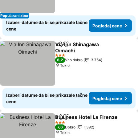
Popularan izbor
Izaberi datume da bi se prikazale tačne
Pogledaj cene
cene
Via Inn Shinagawa
Deli
Dodati u favorite
Oimachi
Pogledaj cene
3 Zvezdice
8,2
Vrlo dobro
3.754
Tokio
Izaberi datume da bi se prikazale tačne
Pogledaj cene
cene
Business Hotel La Firenze
Deli
Dodati u favorite
3 Zvezdice
7,6
Dobro
1.392
Tokio