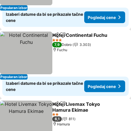
Popularan izbor
Izaberi datume da bi se prikazale tačne
Pogledaj cene
cene
Hotel Continental Fuchu
Deli
Dodati u favorite
Po
3 Zvezdice
7,9
Dobro
3.303
Fuchu
Popularan izbor
Izaberi datume da bi se prikazale tačne
Pogledaj cene
cene
Hotel Livemax Tokyo
Deli
Dodati u favorite
Hamura Ekimae
Pogledaj cene
2 Zvezdice
6,1
811
Hamura