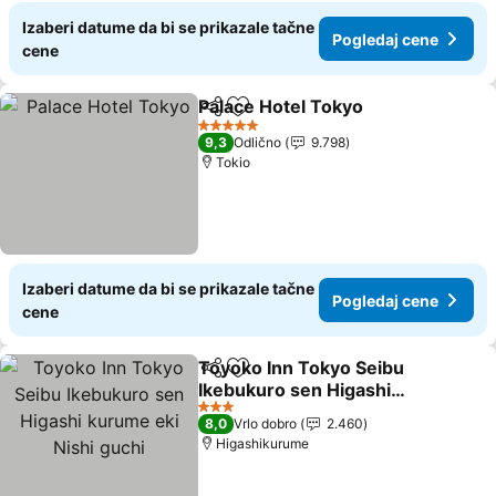
Izaberi datume da bi se prikazale tačne
Pogledaj cene
cene
Palace Hotel Tokyo
Deli
Dodati u favorite
Pogled
5 Zvezdice
9,3
Odlično
9.798
Tokio
Izaberi datume da bi se prikazale tačne
Pogledaj cene
cene
Toyoko Inn Tokyo Seibu
Deli
Dodati u favorite
Ikebukuro sen Higashi
kurume eki Nishi guchi
Pogledaj cene
3 Zvezdice
8,0
Vrlo dobro
2.460
Higashikurume