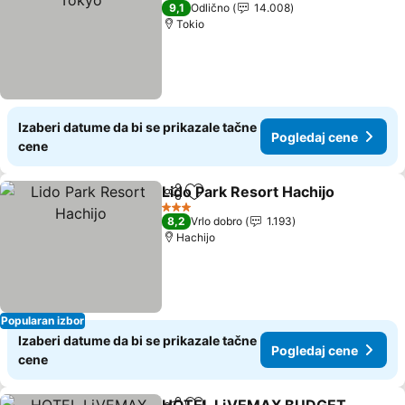
5 Zvezdice
9,1
Odlično
14.008
Tokio
Izaberi datume da bi se prikazale tačne
Pogledaj cene
cene
Lido Park Resort Hachijo
Deli
Dodati u favorite
P
3 Zvezdice
8,2
Vrlo dobro
1.193
Hachijo
Popularan izbor
Izaberi datume da bi se prikazale tačne
Pogledaj cene
cene