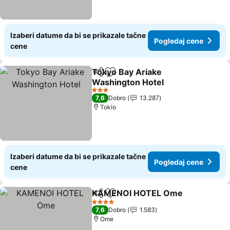
Izaberi datume da bi se prikazale tačne
Pogledaj cene
cene
Tokyo Bay Ariake
Deli
Dodati u favorite
Washington Hotel
Pogledaj cene
3 Zvezdice
7,6
Dobro
13.287
Tokio
Izaberi datume da bi se prikazale tačne
Pogledaj cene
cene
KAMENOI HOTEL Ome
Deli
Dodati u favorite
Pog
4 Zvezdice
7,6
Dobro
1.583
Ome