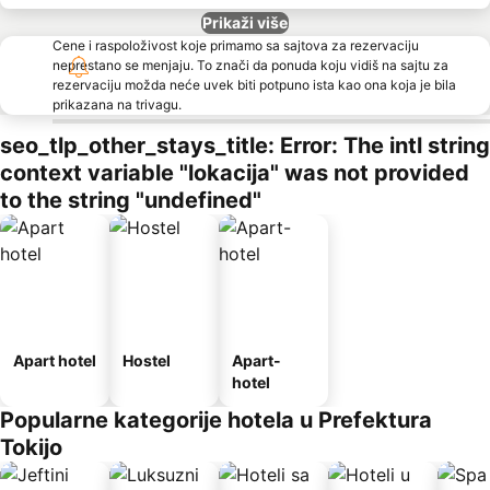
Prikaži više
Cene i raspoloživost koje primamo sa sajtova za rezervaciju
neprestano se menjaju. To znači da ponuda koju vidiš na sajtu za
rezervaciju možda neće uvek biti potpuno ista kao ona koja je bila
prikazana na trivagu.
seo_tlp_other_stays_title: Error: The intl string
context variable "lokacija" was not provided
to the string "undefined"
Apart hotel
Hostel
Apart-
hotel
Popularne kategorije hotela u Prefektura
Tokijo