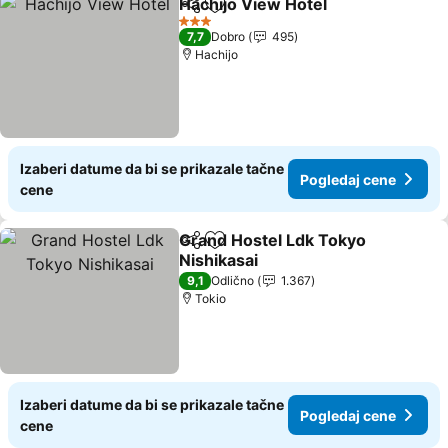
Hachijo View Hotel
Deli
Dodati u favorite
Pogleda
3 Zvezdice
7,7
Dobro
495
Hachijo
Izaberi datume da bi se prikazale tačne
Pogledaj cene
cene
Grand Hostel Ldk Tokyo
Deli
Dodati u favorite
Nishikasai
Pogledaj cene
9,1
Odlično
1.367
Tokio
Izaberi datume da bi se prikazale tačne
Pogledaj cene
cene