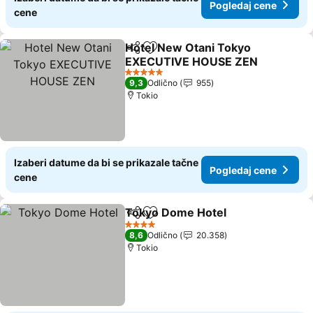
Pogledaj cene
cene
Hotel New Otani Tokyo
Deli
Dodati u favorite
EXECUTIVE HOUSE ZEN
Pogledaj cene
5 Zvezdice
9,3
Odlično
955
Tokio
Izaberi datume da bi se prikazale tačne
Pogledaj cene
cene
Tokyo Dome Hotel
Deli
Dodati u favorite
Pogleda
4 Zvezdice
8,6
Odlično
20.358
Tokio