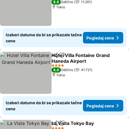
8,6
Odlično
11.261
Tokio
Izaberi datume da bi se prikazale tačne
Pogledaj cene
cene
Hotel Villa Fontaine Grand
Deli
Dodati u favorite
Haneda Airport
Pogledaj cene
4 Zvezdice
8,8
Odlično
41.721
Tokio
Izaberi datume da bi se prikazale tačne
Pogledaj cene
cene
La Vista Tokyo Bay
Deli
Dodati u favorite
Pogleda