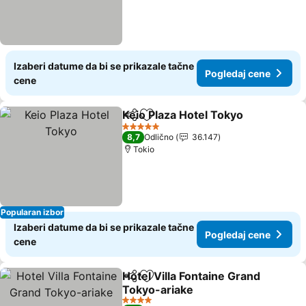
Izaberi datume da bi se prikazale tačne
Pogledaj cene
cene
Keio Plaza Hotel Tokyo
Deli
Dodati u favorite
Pog
5 Zvezdice
8,7
Odlično
36.147
Tokio
Popularan izbor
Izaberi datume da bi se prikazale tačne
Pogledaj cene
cene
Hotel Villa Fontaine Grand
Deli
Dodati u favorite
Tokyo-ariake
Pogledaj cene
4 Zvezdice