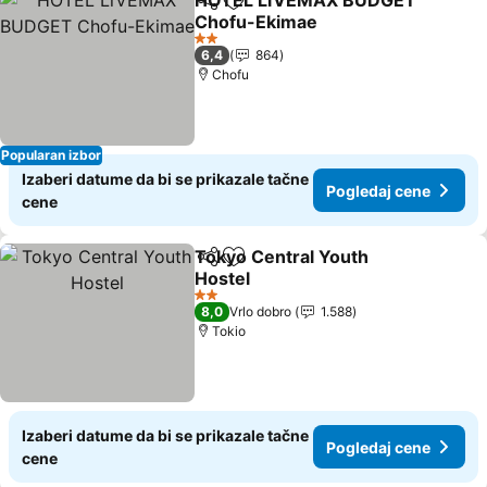
HOTEL LiVEMAX BUDGET
Deli
Dodati u favorite
Chofu-Ekimae
Pogledaj cene
2 Zvezdice
6,4
864
Chofu
Popularan izbor
Izaberi datume da bi se prikazale tačne
Pogledaj cene
cene
Tokyo Central Youth
Deli
Dodati u favorite
Hostel
Pogledaj cene
2 Zvezdice
8,0
Vrlo dobro
1.588
Tokio
Izaberi datume da bi se prikazale tačne
Pogledaj cene
cene