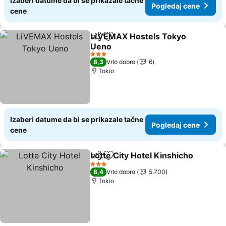
Izaberi datume da bi se prikazale tačne
Pogledaj cene
cene
LiVEMAX Hostels Tokyo
Deli
Dodati u favorite
Ueno
Pogledaj cene
3 Zvezdice
8,3
Vrlo dobro
6
Tokio
Izaberi datume da bi se prikazale tačne
Pogledaj cene
cene
Lotte City Hotel Kinshicho
Deli
Dodati u favorite
3 Zvezdice
8,4
Vrlo dobro
5.700
Tokio