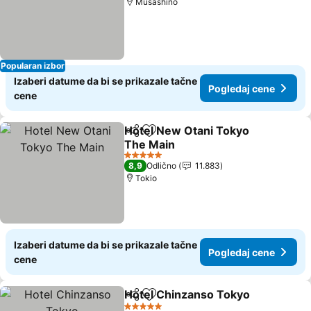
Musashino
Popularan izbor
Izaberi datume da bi se prikazale tačne
Pogledaj cene
cene
Hotel New Otani Tokyo
Deli
Dodati u favorite
The Main
Pogledaj cene
5 Zvezdice
8,9
Odlično
11.883
Tokio
Izaberi datume da bi se prikazale tačne
Pogledaj cene
cene
Hotel Chinzanso Tokyo
Deli
Dodati u favorite
Pog