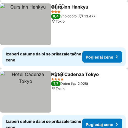
Ours Inn Hankyu
Deli
Dodati u favorite
Pogledaj 
3 Zvezdice
8,4
Vrlo dobro
13.477
Tokio
Izaberi datume da bi se prikazale tačne
Pogledaj cene
cene
Hotel Cadenza Tokyo
Deli
Dodati u favorite
Pogl
4 Zvezdice
7,7
Dobro
2.028
Tokio
Izaberi datume da bi se prikazale tačne
Pogledaj cene
cene