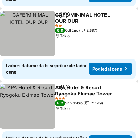
CAFE/MINIMAL HOTEL
Deli
Dodati u favorite
OUR OUR
Pogledaj cene
2 Zvezdice
8,9
Odlično
2.897
Tokio
Izaberi datume da bi se prikazale tačne
Pogledaj cene
cene
APA Hotel & Resort
Deli
Dodati u favorite
Ryogoku Ekimae Tower
Pogledaj cene
3 Zvezdice
8,2
Vrlo dobro
21.149
Tokio