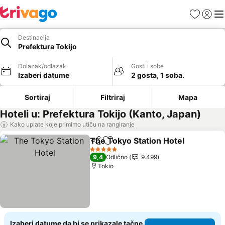
Favoriti
Prijavi
Men
Destinacija
Prefektura Tokijo
Dolazak/odlazak
Gosti i sobe
Izaberi datume
2 gosta, 1 soba.
Sortiraj
Filtriraj
Mapa
Hoteli u: Prefektura Tokijo (Kanto, Japan)
Kako uplate koje primimo utiču na rangiranje
The Tokyo Station Hotel
Deli
Dodati u favorite
Po
5 Zvezdice
9,4
Odlično
9.499
Tokio
Izaberi datume da bi se prikazale tačne