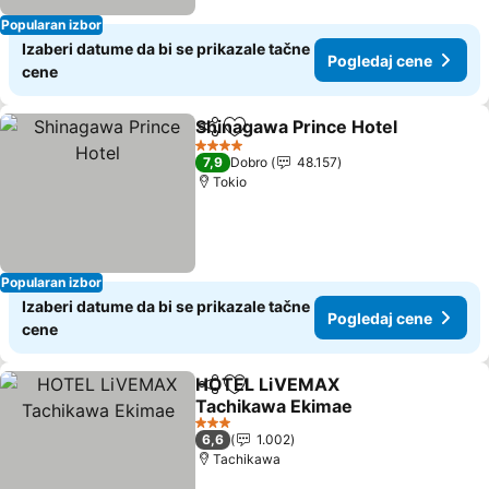
Popularan izbor
Izaberi datume da bi se prikazale tačne
Pogledaj cene
cene
Shinagawa Prince Hotel
Deli
Dodati u favorite
Po
4 Zvezdice
7,9
Dobro
48.157
Tokio
Popularan izbor
Izaberi datume da bi se prikazale tačne
Pogledaj cene
cene
HOTEL LiVEMAX
Deli
Dodati u favorite
Tachikawa Ekimae
Pogledaj cene
3 Zvezdice
6,6
1.002
Tachikawa