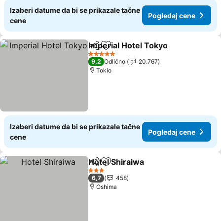
Izaberi datume da bi se prikazale tačne
Pogledaj cene
cene
Imperial Hotel Tokyo
Deli
Dodati u favorite
Pogle
5 Zvezdice
9,2
Odlično
20.767
Tokio
Izaberi datume da bi se prikazale tačne
Pogledaj cene
cene
Hotel Shiraiwa
Deli
Dodati u favorite
Pogledaj ce
3 Zvezdice
6,7
458
Oshima