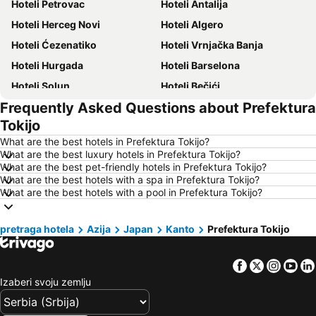
Hoteli Petrovac
Hoteli Antalija
Hoteli Herceg Novi
Hoteli Algero
Hoteli Ćezenatiko
Hoteli Vrnjačka Banja
Hoteli Hurgada
Hoteli Barselona
Hoteli Solun
Hoteli Bečići
Frequently Asked Questions about Prefektura
Hoteli Hanija
Hoteli Tivat
Tokijo
Hoteli Nica
Hoteli Sutomore
What are the best hotels in Prefektura Tokijo?
Hoteli Rim
Hoteli Nei Pori
What are the best luxury hotels in Prefektura Tokijo?
What are the best pet-friendly hotels in Prefektura Tokijo?
Hoteli Pefkohori
Hoteli Rimini
What are the best hotels with a spa in Prefektura Tokijo?
Hoteli Milano
Hoteli Hrvatsko primorje
What are the best hotels with a pool in Prefektura Tokijo?
Hoteli Majorka
Hoteli Kipar
pretraga hotela
Hoteli Sardinija
Azija
Japan
Hoteli Ostrvo Tasos
Kanto
Prefektura Tokijo
Hoteli Santorini
Hoteli Italija
Facebook
Twitter
Insta
Yo
Hoteli Srbija
Hoteli Malta
Izaberi svoju zemlju
Hoteli Lefkada
Hoteli Ostrvo Zakintos
Hoteli Hrvatska Istra
Hoteli Antalijska provincija