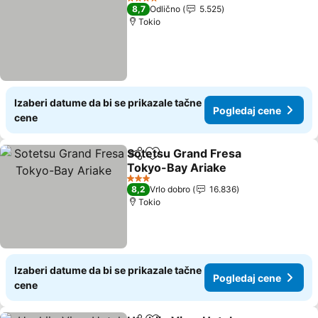
4 Zvezdice
8,7
Odlično
5.525
Tokio
Izaberi datume da bi se prikazale tačne
Pogledaj cene
cene
Sotetsu Grand Fresa
Deli
Dodati u favorite
Tokyo-Bay Ariake
Pogledaj cene
3 Zvezdice
8,2
Vrlo dobro
16.836
Tokio
Izaberi datume da bi se prikazale tačne
Pogledaj cene
cene