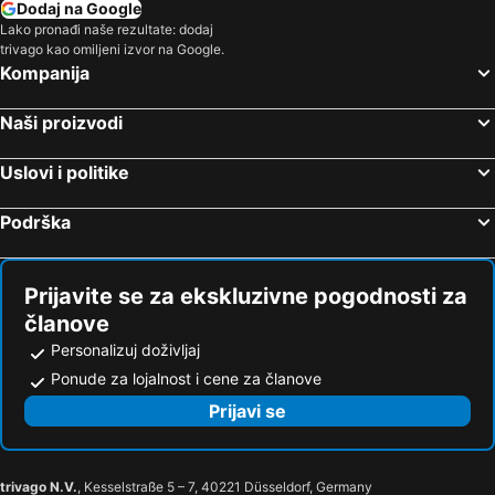
Dodaj na Google
Hoteli Egipat
Hoteli Tunis
Lako pronađi naše rezultate: dodaj
trivago kao omiljeni izvor na Google.
Hoteli Kassandra Peninsula
Hoteli Turska
Kompanija
Hoteli Tesalija
Hoteli Sicilija
Naši proizvodi
Uslovi i politike
Podrška
Prijavite se za ekskluzivne pogodnosti za
članove
Personalizuj doživljaj
Ponude za lojalnost i cene za članove
Prijavi se
trivago N.V.
, Kesselstraße 5 – 7, 40221 Düsseldorf, Germany