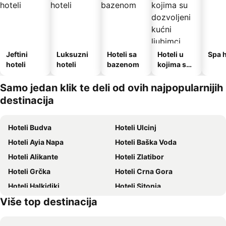
Jeftini
Luksuzni
Hoteli sa
Hoteli u
Spa h
hoteli
hoteli
bazenom
kojima su
dozvoljeni
kućni
Samo jedan klik te deli od ovih najpopularnijih
ljubimci
destinacija
Hoteli Budva
Hoteli Ulcinj
Hoteli Ayia Napa
Hoteli Baška Voda
Hoteli Alikante
Hoteli Zlatibor
Hoteli Grčka
Hoteli Crna Gora
Hoteli Halkidiki
Hoteli Sitonia
Više top destinacija
Hoteli Krit
Hoteli Krf