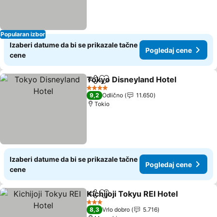
Popularan izbor
Izaberi datume da bi se prikazale tačne
Pogledaj cene
cene
Tokyo Disneyland Hotel
Deli
Dodati u favorite
Po
4 Zvezdice
9,2
Odlično
11.650
Tokio
Izaberi datume da bi se prikazale tačne
Pogledaj cene
cene
Kichijoji Tokyu REI Hotel
Deli
Dodati u favorite
Po
3 Zvezdice
8,3
Vrlo dobro
5.716