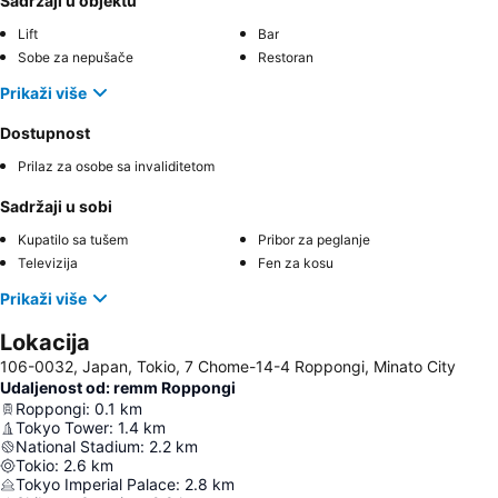
Sadržaji u objektu
Lift
Bar
Sobe za nepušače
Restoran
Prikaži više
Dostupnost
Prilaz za osobe sa invaliditetom
Sadržaji u sobi
Kupatilo sa tušem
Pribor za peglanje
Televizija
Fen za kosu
Prikaži više
Lokacija
106-0032, Japan, Tokio, 7 Chome-14-4 Roppongi, Minato City
Udaljenost od: remm Roppongi
Roppongi
:
0.1
km
Tokyo Tower
:
1.4
km
National Stadium
:
2.2
km
Tokio
:
2.6
km
Tokyo Imperial Palace
:
2.8
km