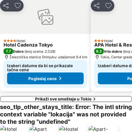
Deli
Dodati u favorite
Deli
Dodati u f
Hotel
Hotel
4 Zvezdice
3 Zvezdice
Hotel Cadenza Tokyo
APA Hotel & Re
7,7
8,2
Dobro
(
broj ocena: 2.028
)
Vrlo dobro
(
broj
Železnička stanica Shinjuku: udaljenost 9.4 km
Tokio, Centar grada
Izaberi datume da bi se prikazale
Izaberi datume da
tačne cene
Pogledaj cene
Po
Prikaži sve smeštaje u Tokio
seo_tlp_other_stays_title: Error: The intl string
context variable "lokacija" was not provided
to the string "undefined"