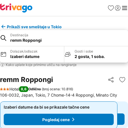
Favoriti
Prijavi
Men
Prikaži sve smeštaje u Tokio
Destinacija
remm Roppongi
Dolazak/odlazak
Gosti i sobe
Izaberi datume
2 gosta, 1 soba.
Kako uplate koje primimo utiču na rangiranje
remm Roppongi
Deli
Do
Hotel
8,6
Odlično
(
broj ocena: 10.816
)
3 Zvezdice
106-0032, Japan, Tokio, 7 Chome-14-4 Roppongi, Minato City
Izaberi datume da bi se prikazale tačne cene
Izaberi datume da bi se prikazale tačne cene
Pogledaj cene
Pogledaj cene