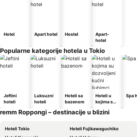
Hotel
Apart hotel
Hostel
Apart-
hotel
Popularne kategorije hotela u Tokio
Jeftini
Luksuzni
Hoteli sa
Hoteli u
Spa h
hoteli
hoteli
bazenom
kojima su
dozvoljeni
remm Roppongi – destinacije u blizini
kućni
ljubimci
Hoteli Tokio
Hoteli Fujikawaguchiko