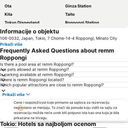
Ota
Ginza Station
Kita
Taito
Tokyo Disneyland
Roppongi Station
Informacije o objektu
Roppongi Metro Station
Omotesando Station
106-0032, Japan, Tokio, 7 Chome-14-4 Roppongi, Minato City
Prikaži više
Frequently Asked Questions about remm
Roppongi
Is there a pool area at remm Roppongi?
Are pets allowed at remm Roppongi?
Is parking available at remm Roppongi?
Where is remm Roppongi located?
Which popular attractions are close to remm Roppongi?
Prikaži više
Cene i raspoloživost koje primamo sa sajtova za rezervaciju
neprestano se menjaju. To znači da ponuda koju vidiš na sajtu za
rezervaciju možda neće uvek biti potpuno ista kao ona koja je bila
prikazana na trivagu.
Tokio: Hotels sa najboljom ocenom