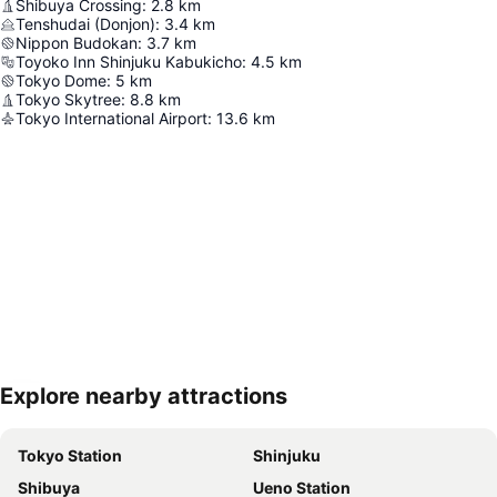
Shibuya Crossing
:
2.8
km
Tenshudai (Donjon)
:
3.4
km
Nippon Budokan
:
3.7
km
Toyoko Inn Shinjuku Kabukicho
:
4.5
km
Tokyo Dome
:
5
km
Tokyo Skytree
:
8.8
km
Tokyo International Airport
:
13.6
km
Explore nearby attractions
Proširi mapu
Tokyo Station
Shinjuku
Shibuya
Ueno Station