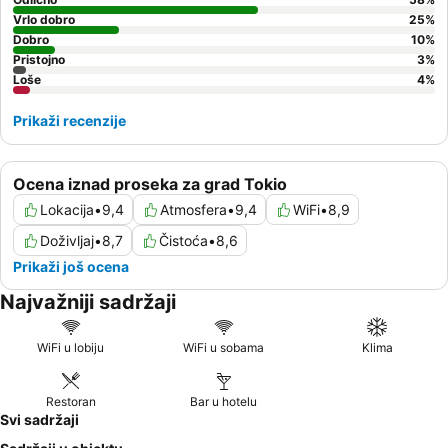
Vrlo dobro
25
%
Dobro
10
%
Pristojno
3
%
Loše
4
%
Prikaži recenzije
Ocena iznad proseka za grad Tokio
Lokacija
•
9,4
Atmosfera
•
9,4
WiFi
•
8,9
Doživljaj
•
8,7
Čistoća
•
8,6
Prikaži još ocena
Najvažniji sadržaji
WiFi u lobiju
WiFi u sobama
Klima
Restoran
Bar u hotelu
Svi sadržaji