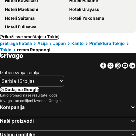
Hoteli Kawasaki
Hoteli Hakone
Hoteli Maebashi
Hoteli Urayasu
Hoteli Saitama
Hoteli Yokohama
Hoteli Fujisawa
Prikaži sve smeštaje u Tokio
pretraga hotela
Azija
Japan
Kanto
Prefektura Tokijo
Tokio
remm Roppongi
Facebook
Twitter
Insta
Yo
Izaberi svoju zemlju
Dodaj na Google
Lako pronađi naše rezultate: dodaj
trivago kao omiljeni izvor na Google.
Kompanija
Naši proizvodi
Uslovi i politike