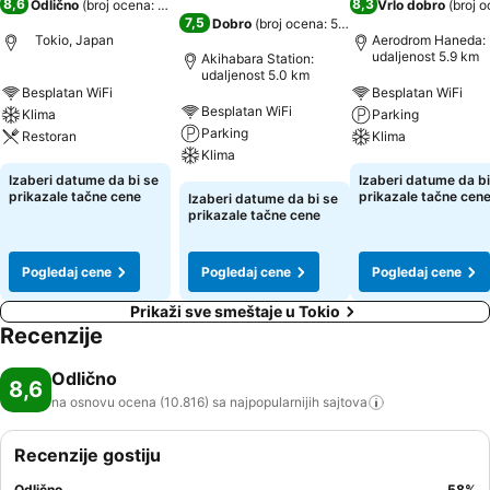
8,6
8,3
Odlično
(
broj ocena: 10.816
)
Vrlo dobro
(
broj 
7,5
Dobro
(
broj ocena: 5.773
)
Tokio, Japan
Aerodrom Haneda:
udaljenost 5.9 km
Akihabara Station:
udaljenost 5.0 km
Besplatan WiFi
Besplatan WiFi
Besplatan WiFi
Klima
Parking
Parking
Restoran
Klima
Klima
Izaberi datume da bi se
Izaberi datume da bi
prikazale tačne cene
prikazale tačne cen
Izaberi datume da bi se
prikazale tačne cene
Pogledaj cene
Pogledaj cene
Pogledaj cene
Prikaži sve smeštaje u Tokio
Recenzije
Odlično
8,6
na osnovu ocena (10.816) sa najpopularnijih
sajtova
Recenzije gostiju
Odlično
58
%