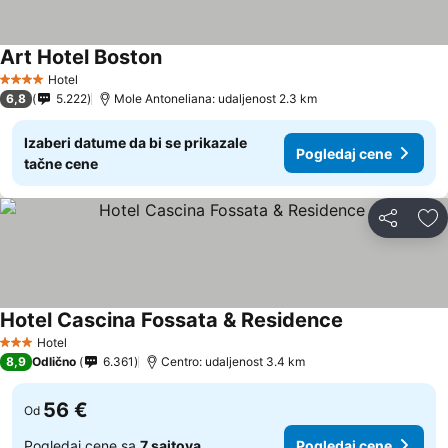
Art Hotel Boston
Pogledaj cene
Hotel
4 Zvezdice
6,8
5.222
Mole Antoneliana: udaljenost 2.3 km
Izaberi datume da bi se prikazale
Pogledaj cene
tačne cene
Deli
Do
Hotel Cascina Fossata & Residence
Pogledaj cen
Hotel
3 Zvezdice
8,9
Odlično
6.361
Centro: udaljenost 3.4 km
56 €
Od
Pogledaj cene sa
7 sajtova
Pogledaj cene