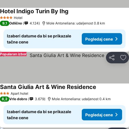
Hotel Indigo Turin By Ihg
Pogledaj cene
Hotel
4 Zvezdice
9,1
Odlično
4.124
Mole Antoneliana: udaljenost 0.8 km
Izaberi datume da bi se prikazale
Pogledaj cene
tačne cene
Popularan izbor
Deli
Do
Santa Giulia Art & Wine Residence
Pogledaj cene
Apart hotel
3 Zvezdice
8,2
Vrlo dobro
3.679
Mole Antoneliana: udaljenost 0.4 km
Izaberi datume da bi se prikazale
Pogledaj cene
tačne cene