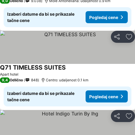
9,0
Odlično
9.038
Mole Antoneliana: udaljenost 0.9 km
Izaberi datume da bi se prikazale
Pogledaj cene
tačne cene
Deli
Do
Q71 TIMELESS SUITES
Pogledaj cene
Apart hotel
9,4
Odlično
848
Centro: udaljenost 0.1 km
Izaberi datume da bi se prikazale
Pogledaj cene
tačne cene
Deli
Do