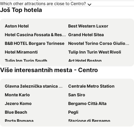
Which other attractions are close to Centro?
Još Top hotela
Aston Hotel
Best Western Luxor
Hotel Cascina Fossata & Residence
Grand Hotel Sitea
B&B HOTEL Borgaro Torinese
Novotel Torino Corso Giulio Cesare
Hotel Miramonti
Tulip Inn Turin West Rivoli
Tulip Inn Turin South
Art Hotel Boston
Više interesantnih mesta - Centro
Best Quality Hotel La Darsena
B&B HOTEL Torino President
Rivoli Hotel
NH Torino Centro
Glavna železnička stanica Milano
Centrale Metro Station
Hotel Torino Porta Susa
Hotel Indigo Turin By Ihg
Monte Karlo
San Siro
Le Petit Hotel
Hotel Adalesia
Jezero Komo
Bergamo Città Alta
Hotel Roma e Rocca Cavour
Hotel San Giorgio
Blue Beach
Pegli
J Hotel
Hotel Astoria
Porta Romana
Stazione di Bergamo
Hotel Sharing
Idea Hotel Torino Mirafiori
Ruhl-Plage
Furka pass
Art Hotel Olympic
Hotel Serenella