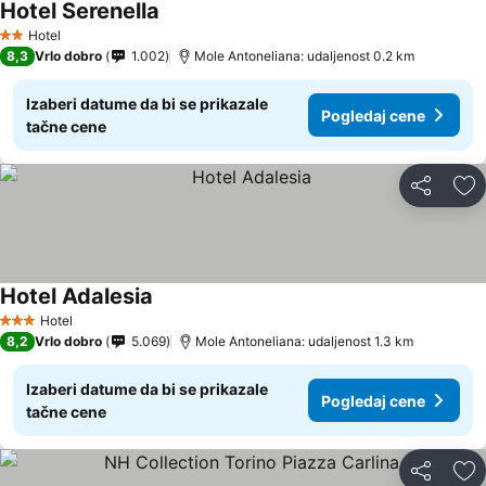
Hotel Serenella
Pogledaj cene
Hotel
2 Zvezdice
8,3
Vrlo dobro
1.002
Mole Antoneliana: udaljenost 0.2 km
Izaberi datume da bi se prikazale
Pogledaj cene
tačne cene
Deli
Do
Hotel Adalesia
Pogledaj cene
Hotel
3 Zvezdice
8,2
Vrlo dobro
5.069
Mole Antoneliana: udaljenost 1.3 km
Izaberi datume da bi se prikazale
Pogledaj cene
tačne cene
Deli
Do