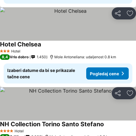
Deli
Do
Hotel Chelsea
Pogledaj cene
Hotel
3 Zvezdice
8,4
Vrlo dobro
1.450
Mole Antoneliana: udaljenost 0.8 km
Izaberi datume da bi se prikazale
Pogledaj cene
tačne cene
Deli
Do
NH Collection Torino Santo Stefano
Pogledaj cene
Hotel
4 Zvezdice