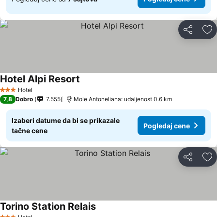
Deli
Do
Hotel Alpi Resort
Pogledaj cene
Hotel
3 Zvezdice
7,8
Dobro
7.555
Mole Antoneliana: udaljenost 0.6 km
Izaberi datume da bi se prikazale
Pogledaj cene
tačne cene
Deli
Do
Torino Station Relais
Pogledaj cene