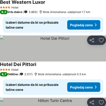
Best Western Luxor
Pogledaj cene
Hotel
4 Zvezdice
8,3
Vrlo dobro
3.883
Mole Antoneliana: udaljenost 1.7 km
Izaberi datume da bi se prikazale
Pogledaj cene
tačne cene
Deli
Do
Hotel Dei Pittori
Pogledaj cene
Hotel
4 Zvezdice
8,7
Odlično
2.107
Mole Antoneliana: udaljenost 0.5 km
Izaberi datume da bi se prikazale
Pogledaj cene
tačne cene
Deli
Do