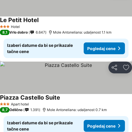
Le Petit Hotel
Pogledaj cene
Hotel
3 Zvezdice
8,1
Vrlo dobro
6.647
Mole Antoneliana: udaljenost 1.1 km
Izaberi datume da bi se prikazale
Pogledaj cene
tačne cene
Deli
Do
Piazza Castello Suite
Pogledaj cene
Apart hotel
3 Zvezdice
8,7
Odlično
1.391
Mole Antoneliana: udaljenost 0.7 km
Izaberi datume da bi se prikazale
Pogledaj cene
tačne cene