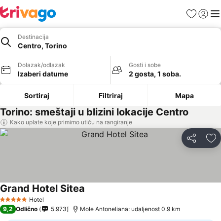
Favoriti
Prijavi
Men
Destinacija
Centro, Torino
Dolazak/odlazak
Gosti i sobe
Izaberi datume
2 gosta, 1 soba.
Sortiraj
Filtriraj
Mapa
Torino: smeštaji u blizini lokacije Centro
Kako uplate koje primimo utiču na rangiranje
Deli
Do
Grand Hotel Sitea
Pogledaj cene
Hotel
5 Zvezdice
9,2
Odlično
5.973
Mole Antoneliana: udaljenost 0.9 km