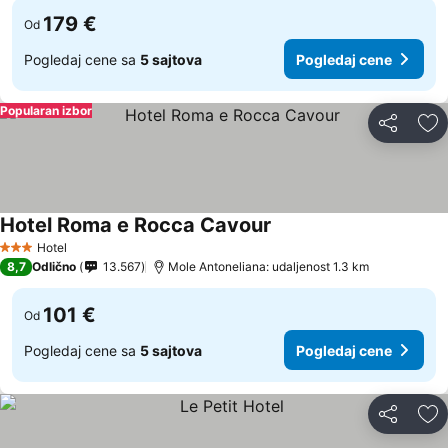
179 €
Od
Pogledaj cene sa
5 sajtova
Pogledaj cene
Popularan izbor
Deli
Do
Hotel Roma e Rocca Cavour
Pogledaj cene
Hotel
3 Zvezdice
8,7
Odlično
13.567
Mole Antoneliana: udaljenost 1.3 km
101 €
Od
Pogledaj cene sa
5 sajtova
Pogledaj cene
Deli
Do