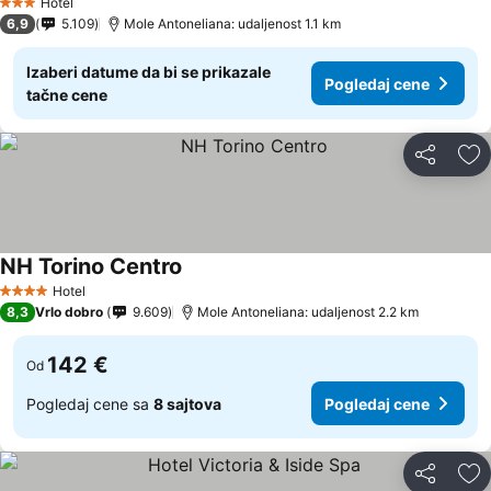
Hotel
3 Zvezdice
6,9
5.109
Mole Antoneliana: udaljenost 1.1 km
Izaberi datume da bi se prikazale
Pogledaj cene
tačne cene
Deli
Do
NH Torino Centro
Pogledaj cene
Hotel
4 Zvezdice
8,3
Vrlo dobro
9.609
Mole Antoneliana: udaljenost 2.2 km
142 €
Od
Pogledaj cene sa
8 sajtova
Pogledaj cene
Deli
Do