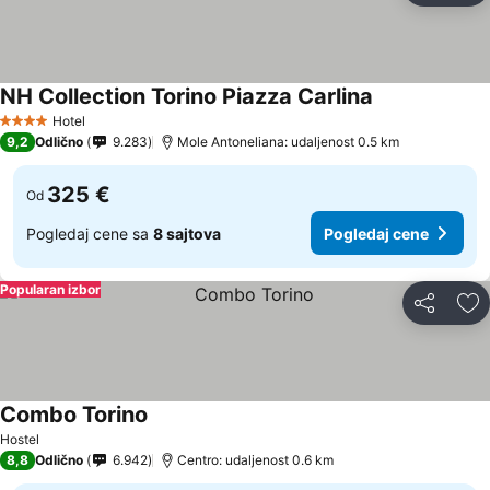
NH Collection Torino Piazza Carlina
Pogledaj cene
Hotel
4 Zvezdice
9,2
Odlično
9.283
Mole Antoneliana: udaljenost 0.5 km
325 €
Od
Pogledaj cene sa
8 sajtova
Pogledaj cene
Popularan izbor
Deli
Do
Combo Torino
Pogledaj cene
Hostel
8,8
Odlično
6.942
Centro: udaljenost 0.6 km