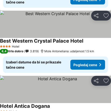
tačne cene
Deli
Do
Best Western Crystal Palace Hotel
Pogledaj cene
Hotel
4 Zvezdice
8,4
Vrlo dobro
3.819
Mole Antoneliana: udaljenost 1.5 km
Izaberi datume da bi se prikazale
Pogledaj cene
tačne cene
Deli
Do
Hotel Antica Dogana
Pogledaj cene