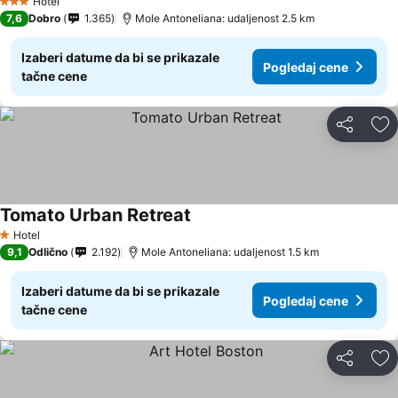
Hotel
3 Zvezdice
7,6
Dobro
1.365
Mole Antoneliana: udaljenost 2.5 km
Izaberi datume da bi se prikazale
Pogledaj cene
tačne cene
Deli
Do
Tomato Urban Retreat
Pogledaj cene
Hotel
1 Zvezdice
9,1
Odlično
2.192
Mole Antoneliana: udaljenost 1.5 km
Izaberi datume da bi se prikazale
Pogledaj cene
tačne cene
Deli
Do