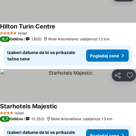
Hilton Turin Centre
Pogledaj cene
Hotel
5 Zvezdice
8,7
Odlično
1.855
Mole Antoneliana: udaljenost 1.3 km
Izaberi datume da bi se prikazale
Pogledaj cene
tačne cene
Deli
Do
Starhotels Majestic
Pogledaj cene
Hotel
4 Zvezdice
8,7
Odlično
10.553
Mole Antoneliana: udaljenost 1.3 km
Izaberi datume da bi se prikazale
Pogledaj cene