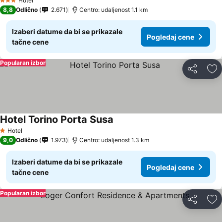
Hotel
3 Zvezdice
8,8
Odlično
2.671
Centro: udaljenost 1.1 km
Izaberi datume da bi se prikazale
Pogledaj cene
tačne cene
Popularan izbor
Deli
Do
Hotel Torino Porta Susa
Pogledaj cene
Hotel
1 Zvezdice
9,0
Odlično
1.973
Centro: udaljenost 1.3 km
Izaberi datume da bi se prikazale
Pogledaj cene
tačne cene
Popularan izbor
Deli
Do