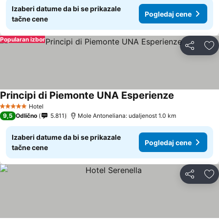
Izaberi datume da bi se prikazale
Pogledaj cene
tačne cene
Popularan izbor
Deli
Do
Principi di Piemonte UNA Esperienze
Pogledaj ce
Hotel
5 Zvezdice
9,5
Odlično
5.811
Mole Antoneliana: udaljenost 1.0 km
Izaberi datume da bi se prikazale
Pogledaj cene
tačne cene
Deli
Do