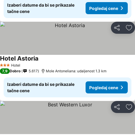
Izaberi datume da bi se prikazale
Pogledaj cene
tačne cene
Deli
Do
Hotel Astoria
Pogledaj cene
Hotel
3 Zvezdice
7,9
Dobro
5.617
Mole Antoneliana: udaljenost 1.3 km
Izaberi datume da bi se prikazale
Pogledaj cene
tačne cene
Deli
Do