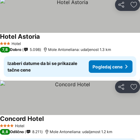
Deli
Do
Hotel Astoria
Pogledaj cene
Hotel
3 Zvezdice
7,8
Dobro
5.098
Mole Antoneliana: udaljenost 1.3 km
Izaberi datume da bi se prikazale
Pogledaj cene
tačne cene
Deli
Do
Concord Hotel
Pogledaj cene
Hotel
4 Zvezdice
8,8
Odlično
8.211
Mole Antoneliana: udaljenost 1.2 km