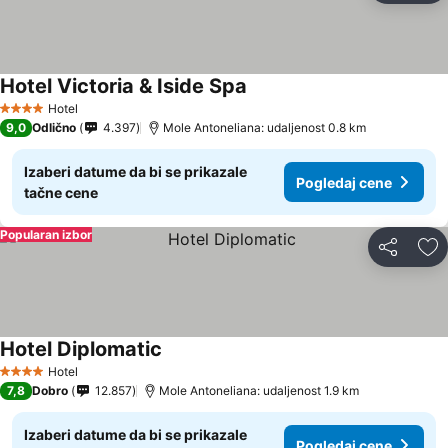
Hotel Victoria & Iside Spa
Pogledaj cene
Hotel
4 Zvezdice
9,0
Odlično
4.397
Mole Antoneliana: udaljenost 0.8 km
Izaberi datume da bi se prikazale
Pogledaj cene
tačne cene
Popularan izbor
Deli
Do
Hotel Diplomatic
Pogledaj cene
Hotel
4 Zvezdice
7,8
Dobro
12.857
Mole Antoneliana: udaljenost 1.9 km
Izaberi datume da bi se prikazale
Pogledaj cene