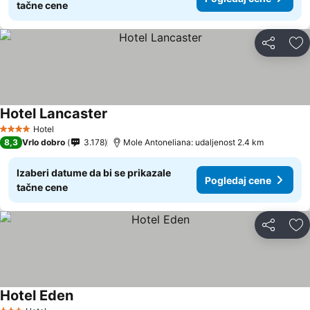
tačne cene
Deli
Do
Hotel Lancaster
Pogledaj cene
Hotel
4 Zvezdice
8,3
Vrlo dobro
3.178
Mole Antoneliana: udaljenost 2.4 km
Izaberi datume da bi se prikazale
Pogledaj cene
tačne cene
Deli
Do
Hotel Eden
Pogledaj cene