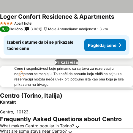
Loger Confort Residence & Apartments
Pogleda
Apart hotel
4 Zvezdice
9,3
Odlično
3.081
Mole Antoneliana: udaljenost 1.3 km
Izaberi datume da bi se prikazale
Pogledaj cene
tačne cene
Prikaži više
Cene i raspoloživost koje primamo sa sajtova za rezervaciju
neprestano se menjaju. To znači da ponuda koju vidiš na sajtu za
rezervaciju možda neće uvek biti potpuno ista kao ona koja je bila
prikazana na trivagu.
Centro (Torino, Italija)
Kontakt
Centro
,
10123
,
Frequently Asked Questions about Centro
What makes Centro popular in Torino?
What are some stays near Centro?