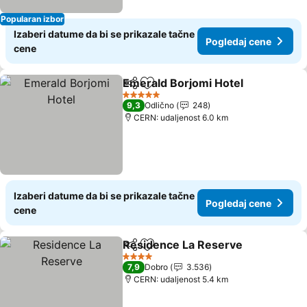
Popularan izbor
Izaberi datume da bi se prikazale tačne
Pogledaj cene
cene
Emerald Borjomi Hotel
Deli
Dodati u favorite
Pog
5 Zvezdice
9,3
Odlično
248
CERN: udaljenost 6.0 km
Izaberi datume da bi se prikazale tačne
Pogledaj cene
cene
Residence La Reserve
Deli
Dodati u favorite
Pog
4 Zvezdice
7,9
Dobro
3.536
CERN: udaljenost 5.4 km