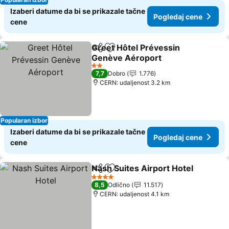
Izaberi datume da bi se prikazale tačne
Pogledaj cene
cene
Greet Hôtel Prévessin
Deli
Dodati u favorite
Genève Aéroport
Pogledaj cene
2 Zvezdice
7,7
Dobro
1.776
CERN: udaljenost 3.2 km
Popularan izbor
Izaberi datume da bi se prikazale tačne
Pogledaj cene
cene
Nash Suites Airport Hotel
Deli
Dodati u favorite
4 Zvezdice
8,5
Odlično
11.517
CERN: udaljenost 4.1 km