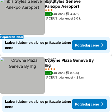
ibis Styles Geneve
Deli
Dodati u favorite
Palexpo Aeroport
Pogledaj cene
3 Zvezdice
8,7
Odlično
4.378
CERN: udaljenost 5.0 km
Popularan izbor
Izaberi datume da bi se prikazale tačne
Pogledaj cene
cene
Crowne Plaza Geneva By
Deli
Dodati u favorite
Ihg
Pogledaj cene
4 Zvezdice
8,7
Odlično
8.525
CERN: udaljenost 4.3 km
Izaberi datume da bi se prikazale tačne
Pogledaj cene
cene