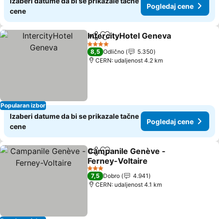
Izaberi datume da bi se prikazale tačne
Pogledaj cene
cene
IntercityHotel Geneva
Deli
Dodati u favorite
Pogl
4 Zvezdice
8,5
Odlično
5.350
CERN: udaljenost 4.2 km
Popularan izbor
Izaberi datume da bi se prikazale tačne
Pogledaj cene
cene
Campanile Genève -
Deli
Dodati u favorite
Ferney-Voltaire
Pogledaj cene
3 Zvezdice
7,5
Dobro
4.941
CERN: udaljenost 4.1 km