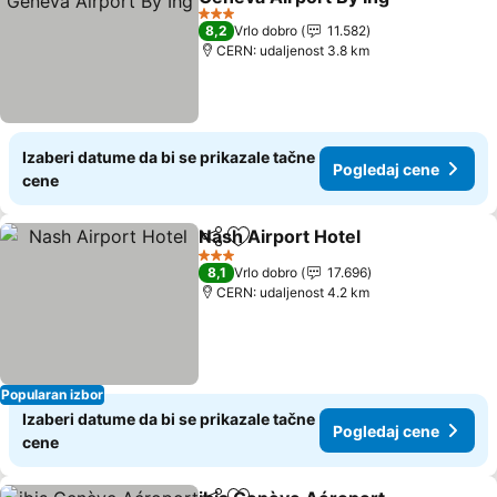
Pogledaj cene
3 Zvezdice
8,2
Vrlo dobro
11.582
CERN: udaljenost 3.8 km
Izaberi datume da bi se prikazale tačne
Pogledaj cene
cene
Nash Airport Hotel
Deli
Dodati u favorite
Pogleda
3 Zvezdice
8,1
Vrlo dobro
17.696
CERN: udaljenost 4.2 km
Popularan izbor
Izaberi datume da bi se prikazale tačne
Pogledaj cene
cene