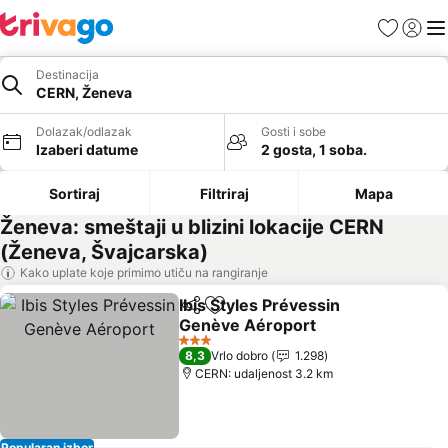
Favoriti
Prijavi
Men
Destinacija
CERN, Ženeva
Dolazak/odlazak
Gosti i sobe
Izaberi datume
2 gosta, 1 soba.
Sortiraj
Filtriraj
Mapa
Ženeva: smeštaji u blizini lokacije CERN
(Ženeva, Švajcarska)
Kako uplate koje primimo utiču na rangiranje
Ibis Styles Prévessin
Deli
Dodati u favorite
Genève Aéroport
Pogledaj cene
3 Zvezdice
8,3
Vrlo dobro
1.298
CERN: udaljenost 3.2 km
Popularan izbor