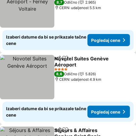
8,7
Odlično
2.965
CERN: udaljenost 5.5 km
Izaberi datume da bi se prikazale tačne
Pogledaj cene
cene
Novotel Suites Genève
Deli
Dodati u favorite
Aéroport
Pogledaj cene
4 Zvezdice
8,6
Odlično
5.826
CERN: udaljenost 4.9 km
Izaberi datume da bi se prikazale tačne
Pogledaj cene
cene
Séjours & Affaires
Deli
Dodati u favorite