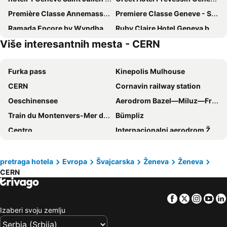
Première Classe Annemasse Ville La Grand
Premiere Classe Geneve - Saint Genis Pouilly
Ramada Encore by Wyndham Geneva
Ruby Claire Hotel Geneva by IHG
Više interesantnih mesta - CERN
Ibis Styles Prévessin Genève Aéroport
Nash Pratik Hotel
B&B HOTEL Geneva Airport
Geneva by Fassbind
Furka pass
Kinepolis Mulhouse
citizenM Geneva
Hotel Astoria
CERN
Cornavin railway station
ibis Annemasse
ibis budget Archamps Porte de Genève
Oeschinensee
Aerodrom Bazel—Miluz—Frajburg
ibis Styles Genève Carouge
ibis budget Geneve Saint Genis Pouilly
Train du Montenvers-Mer de Glace
Bümpliz
Hilton Geneva Hotel and Conference Centre
The Originals Annemasse Sud - Porte de Genève
Centro
Internacionalni aerodrom Ženeva
Ace Hotel Annemasse Genève
Nash Suites Airport Hotel
Tunnel du Mont-Blanc
Les berges du Rhône
Hotel Central
ibis budget Genève Aéroport
Olimpico
Evian's marina Les Mouettes
Lake Geneva Hotel
Novotel Annemasse Centre - Porte de Genève
pretraga hotela
Evropa
Švajcarska
Ženeva
Ženeva
CERN
Congress Center Beaulieu
Stade Olympique de la Pontaise
ibis Geneve Petit Lancy
Hotel St. Gervais
Courchevel la station de ski
Old Town
ibis Genève Centre Nations
Mövenpick Hotel Geneva
Facebook
Twitter
Insta
Yo
Adelboden-Frutigen
Montgenèvre
Hotel Tiffany
ibis budget Geneve Petit Lancy
Izaberi svoju zemlju
Università degli Studi di Torino
Spalentor
Campanile Genève - Ferney-Voltaire
Novotel Suites Genève Aéroport