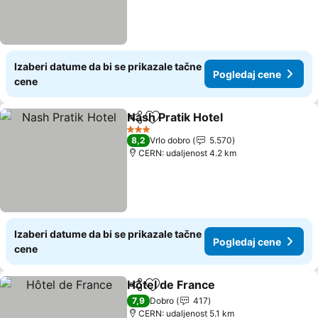
Izaberi datume da bi se prikazale tačne
Pogledaj cene
cene
Nash Pratik Hotel
Deli
Dodati u favorite
Pogledaj
3 Zvezdice
8,2
Vrlo dobro
5.570
CERN: udaljenost 4.2 km
Izaberi datume da bi se prikazale tačne
Pogledaj cene
cene
Hôtel de France
Deli
Dodati u favorite
Pogledaj 
7,9
Dobro
417
CERN: udaljenost 5.1 km