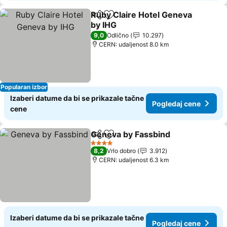
Ruby Claire Hotel Geneva
Deli
Dodati u favorite
by IHG
Pogledaj cene
9,0
Odlično
10.297
CERN: udaljenost 8.0 km
Popularan izbor
Izaberi datume da bi se prikazale tačne
Pogledaj cene
cene
Geneva by Fassbind
Deli
Dodati u favorite
Pogle
4 Zvezdice
8,2
Vrlo dobro
3.912
CERN: udaljenost 6.3 km
Izaberi datume da bi se prikazale tačne
Pogledaj cene