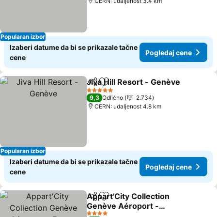
CERN: udaljenost 3.4 km
Popularan izbor
Izaberi datume da bi se prikazale tačne
Pogledaj cene
cene
Jiva Hill Resort - Genève
Deli
Dodati u favorite
P
5 Zvezdice
9,3
Odlično
2.734
CERN: udaljenost 4.8 km
Popularan izbor
Izaberi datume da bi se prikazale tačne
Pogledaj cene
cene
Appart'City Collection
Deli
Dodati u favorite
Genève Aéroport -
Ferney Voltaire
Pogledaj cene
4 Zvezdice