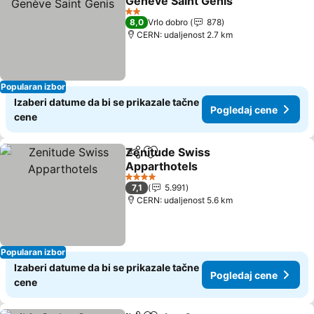
Genève Saint Genis
Pogledaj cene
2 Zvezdice
8,0
Vrlo dobro
878
CERN: udaljenost 2.7 km
Popularan izbor
Izaberi datume da bi se prikazale tačne
Pogledaj cene
cene
Zenitude Swiss
Deli
Dodati u favorite
Apparthotels
Pogledaj cene
4 Zvezdice
7,1
5.991
CERN: udaljenost 5.6 km
Popularan izbor
Izaberi datume da bi se prikazale tačne
Pogledaj cene
cene