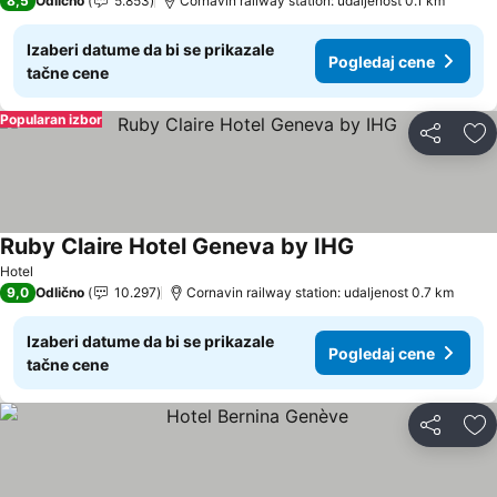
8,5
Odlično
5.853
Cornavin railway station: udaljenost 0.1 km
Izaberi datume da bi se prikazale
Pogledaj cene
tačne cene
Popularan izbor
Deli
Do
Ruby Claire Hotel Geneva by IHG
Hotel
9,0
Odlično
10.297
Cornavin railway station: udaljenost 0.7 km
Izaberi datume da bi se prikazale
Pogledaj cene
tačne cene
Deli
Do