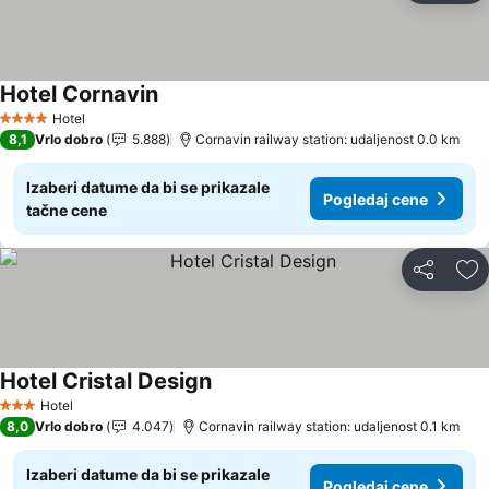
Hotel Cornavin
Hotel
4 Zvezdice
8,1
Vrlo dobro
5.888
Cornavin railway station: udaljenost 0.0 km
Izaberi datume da bi se prikazale
Pogledaj cene
tačne cene
Deli
Do
Hotel Cristal Design
Hotel
3 Zvezdice
8,0
Vrlo dobro
4.047
Cornavin railway station: udaljenost 0.1 km
Izaberi datume da bi se prikazale
Pogledaj cene