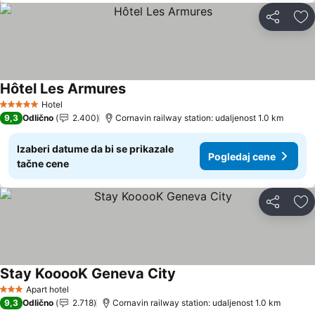
Deli
Do
Hôtel Les Armures
Hotel
5 Zvezdice
9,3
Odlično
2.400
Cornavin railway station: udaljenost 1.0 km
Izaberi datume da bi se prikazale
Pogledaj cene
tačne cene
Deli
Do
Stay KooooK Geneva City
Apart hotel
3 Zvezdice
9,3
Odlično
2.718
Cornavin railway station: udaljenost 1.0 km