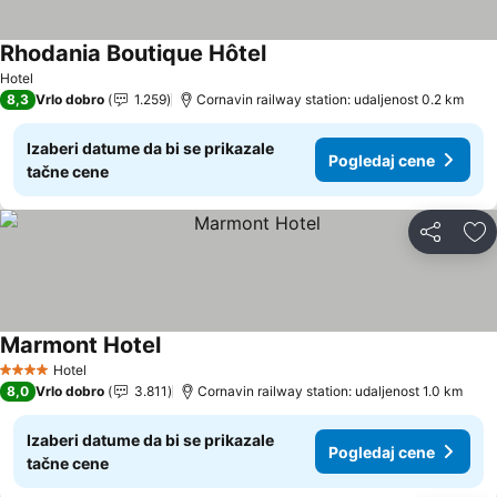
Rhodania Boutique Hôtel
Hotel
8,3
Vrlo dobro
1.259
Cornavin railway station: udaljenost 0.2 km
Izaberi datume da bi se prikazale
Pogledaj cene
tačne cene
Deli
Do
Marmont Hotel
Hotel
4 Zvezdice
8,0
Vrlo dobro
3.811
Cornavin railway station: udaljenost 1.0 km
Izaberi datume da bi se prikazale
Pogledaj cene
tačne cene