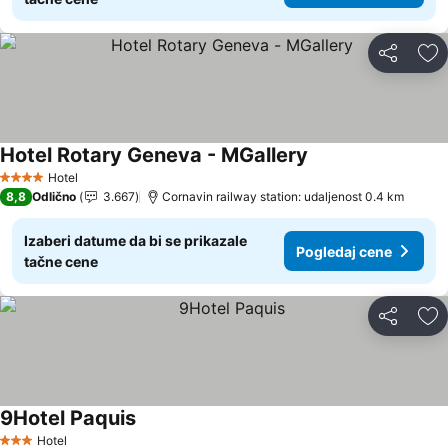
Deli
Do
Hotel Rotary Geneva - MGallery
Hotel
4 Zvezdice
8,8
Odlično
3.667
Cornavin railway station: udaljenost 0.4 km
Izaberi datume da bi se prikazale
Pogledaj cene
tačne cene
Deli
Do
9Hotel Paquis
Hotel
3 Zvezdice