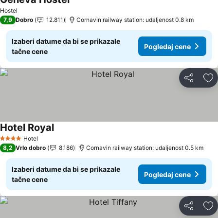
Hostel
7,9
Dobro
12.811
Cornavin railway station: udaljenost 0.8 km
Izaberi datume da bi se prikazale
Pogledaj cene
tačne cene
Deli
Do
Hotel Royal
Hotel
4 Zvezdice
8,2
Vrlo dobro
8.186
Cornavin railway station: udaljenost 0.5 km
Izaberi datume da bi se prikazale
Pogledaj cene
tačne cene
Deli
Do