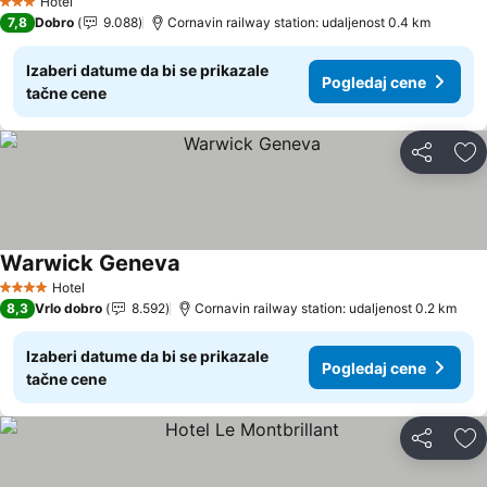
Hotel
3 Zvezdice
7,8
Dobro
9.088
Cornavin railway station: udaljenost 0.4 km
Izaberi datume da bi se prikazale
Pogledaj cene
tačne cene
Deli
Do
Warwick Geneva
Hotel
4 Zvezdice
8,3
Vrlo dobro
8.592
Cornavin railway station: udaljenost 0.2 km
Izaberi datume da bi se prikazale
Pogledaj cene
tačne cene
Deli
Do