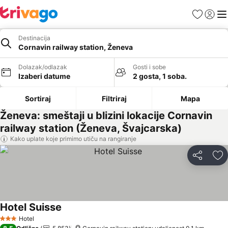
Favoriti
Prijavi
Men
Destinacija
Cornavin railway station, Ženeva
Dolazak/odlazak
Gosti i sobe
Izaberi datume
2 gosta, 1 soba.
Sortiraj
Filtriraj
Mapa
Ženeva: smeštaji u blizini lokacije Cornavin
railway station (Ženeva, Švajcarska)
Kako uplate koje primimo utiču na rangiranje
Deli
Do
Hotel Suisse
Hotel
3 Zvezdice