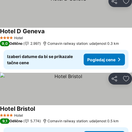
Deli
Do
Hotel D Geneva
Hotel
4 Zvezdice
9,0
Odlično
2.997
Cornavin railway station: udaljenost 0.3 km
Izaberi datume da bi se prikazale
Pogledaj cene
tačne cene
Deli
Do
Hotel Bristol
Hotel
4 Zvezdice
9,1
Odlično
5.774
Cornavin railway station: udaljenost 0.5 km