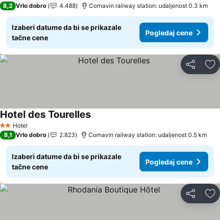
8,2
Vrlo dobro
4.488
Cornavin railway station: udaljenost 0.3 km
Izaberi datume da bi se prikazale
Pogledaj cene
tačne cene
Deli
Do
Hotel des Tourelles
Hotel
2 Zvezdice
8,1
Vrlo dobro
2.823
Cornavin railway station: udaljenost 0.5 km
Izaberi datume da bi se prikazale
Pogledaj cene
tačne cene
Deli
Do