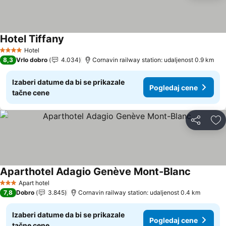
Hotel Tiffany
Hotel
4 Zvezdice
8,3
Vrlo dobro
4.034
Cornavin railway station: udaljenost 0.9 km
Izaberi datume da bi se prikazale
Pogledaj cene
tačne cene
Deli
Do
Aparthotel Adagio Genève Mont-Blanc
Apart hotel
3 Zvezdice
7,8
Dobro
3.845
Cornavin railway station: udaljenost 0.4 km
Izaberi datume da bi se prikazale
Pogledaj cene
tačne cene