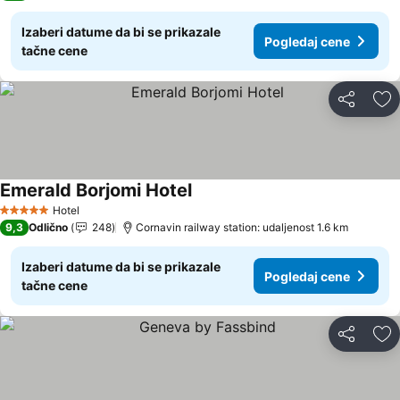
Izaberi datume da bi se prikazale
Pogledaj cene
tačne cene
Deli
Do
Emerald Borjomi Hotel
Hotel
5 Zvezdice
9,3
Odlično
248
Cornavin railway station: udaljenost 1.6 km
Izaberi datume da bi se prikazale
Pogledaj cene
tačne cene
Deli
Do