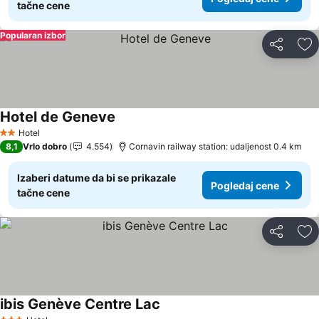
tačne cene
Popularan izbor
Deli
Do
Hotel de Geneve
Hotel
2 Zvezdice
8,1
Vrlo dobro
4.554
Cornavin railway station: udaljenost 0.4 km
Izaberi datume da bi se prikazale
Pogledaj cene
tačne cene
Deli
Do
ibis Genève Centre Lac