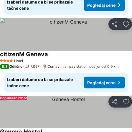
Izaberi datume da bi se prikazale
Pogledaj cene
tačne cene
Deli
Do
citizenM Geneva
Hotel
4 Zvezdice
8,8
Odlično
7.067
Cornavin railway station: udaljenost 0.9 km
Izaberi datume da bi se prikazale
Pogledaj cene
tačne cene
Popularan izbor
Deli
Do
Geneva Hostel