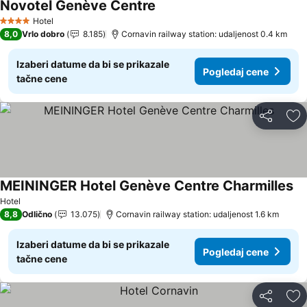
Novotel Genève Centre
Hotel
4 Zvezdice
8,0
Vrlo dobro
8.185
Cornavin railway station: udaljenost 0.4 km
Izaberi datume da bi se prikazale
Pogledaj cene
tačne cene
Deli
Do
MEININGER Hotel Genève Centre Charmilles
Hotel
8,8
Odlično
13.075
Cornavin railway station: udaljenost 1.6 km
Izaberi datume da bi se prikazale
Pogledaj cene
tačne cene
Deli
Do