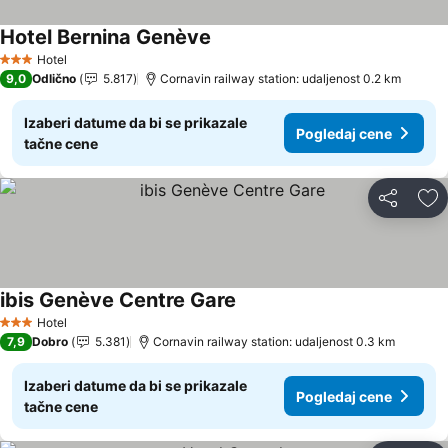
Hotel Bernina Genève
Hotel
3 Zvezdice
9,0
Odlično
5.817
Cornavin railway station: udaljenost 0.2 km
Izaberi datume da bi se prikazale
Pogledaj cene
tačne cene
Deli
Do
ibis Genève Centre Gare
Hotel
3 Zvezdice
7,9
Dobro
5.381
Cornavin railway station: udaljenost 0.3 km
Izaberi datume da bi se prikazale
Pogledaj cene
tačne cene