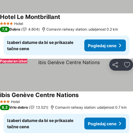
Hotel Le Montbrillant
Hotel
4 Zvezdice
7,8
Dobro
4.604
Cornavin railway station: udaljenost 0.2 km
Izaberi datume da bi se prikazale
Pogledaj cene
tačne cene
Popularan izbor
Deli
Do
ibis Genève Centre Nations
Hotel
3 Zvezdice
8,2
Vrlo dobro
13.521
Cornavin railway station: udaljenost 0.7 km
Izaberi datume da bi se prikazale
Pogledaj cene
tačne cene