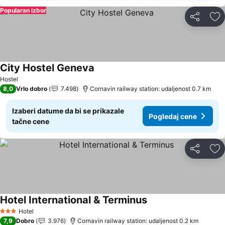
Popularan izbor
Deli
Do
City Hostel Geneva
Hostel
8,0
Vrlo dobro
7.498
Cornavin railway station: udaljenost 0.7 km
Izaberi datume da bi se prikazale
Pogledaj cene
tačne cene
Deli
Do
Hotel International & Terminus
Hotel
3 Zvezdice
7,9
Dobro
3.976
Cornavin railway station: udaljenost 0.2 km