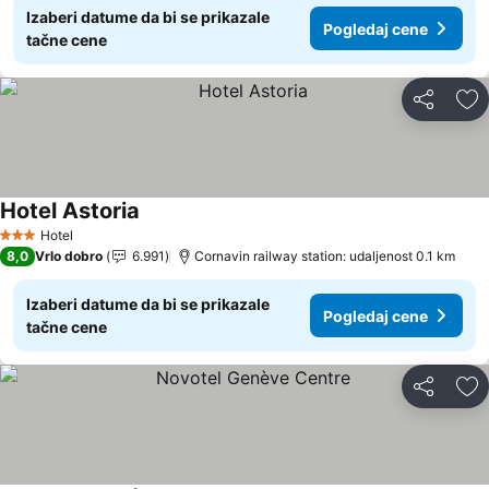
Izaberi datume da bi se prikazale
Pogledaj cene
tačne cene
Deli
Do
Hotel Astoria
Hotel
3 Zvezdice
8,0
Vrlo dobro
6.991
Cornavin railway station: udaljenost 0.1 km
Izaberi datume da bi se prikazale
Pogledaj cene
tačne cene
Deli
Do