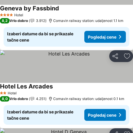
Geneva by Fassbind
Hotel
4 Zvezdice
8,2
Vrlo dobro
3.912
Cornavin railway station: udaljenost 1.1 km
Izaberi datume da bi se prikazale
Pogledaj cene
tačne cene
Deli
Do
Hotel Les Arcades
Hotel
2 Zvezdice
8,0
Vrlo dobro
4.251
Cornavin railway station: udaljenost 0.1 km
Izaberi datume da bi se prikazale
Pogledaj cene
tačne cene