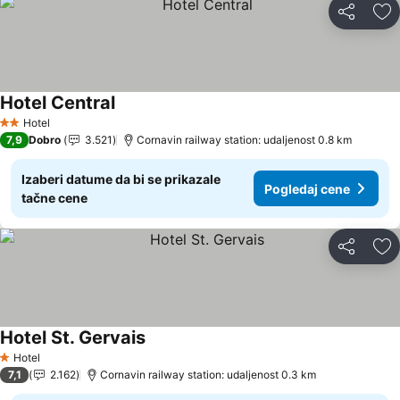
Deli
Do
Hotel Central
Hotel
2 Zvezdice
7,9
Dobro
3.521
Cornavin railway station: udaljenost 0.8 km
Izaberi datume da bi se prikazale
Pogledaj cene
tačne cene
Deli
Do
Hotel St. Gervais
Hotel
1 Zvezdice
7,1
2.162
Cornavin railway station: udaljenost 0.3 km