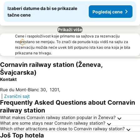
Izaberi datume da bi se prikazale
Pogledaj cene
tačne cene
Prikaži više
Cene i raspoloživost koje primamo sa sajtova za rezervaciju
neprestano se menjaju. To znači da ponuda koju vidiš na sajtu za
rezervaciju možda neće uvek biti potpuno ista kao ona koja je bila
prikazana na trivagu.
Cornavin railway station (Ženeva,
Švajcarska)
Kontakt
Rue du Mont-Blanc 30
,
1201
,
|
Zvanični sajt
Frequently Asked Questions about Cornavin
railway station
What makes Cornavin railway station popular in Ženeva?
What are some stays near Cornavin railway station?
Which other attractions are close to Cornavin railway station?
Još Top hotela