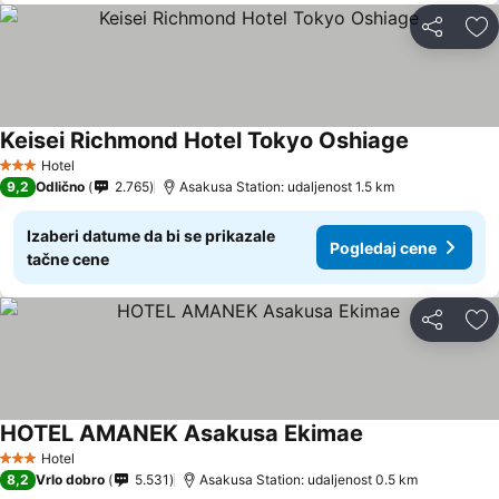
Deli
Do
Keisei Richmond Hotel Tokyo Oshiage
Hotel
3 Zvezdice
9,2
Odlično
2.765
Asakusa Station: udaljenost 1.5 km
Izaberi datume da bi se prikazale
Pogledaj cene
tačne cene
Deli
Do
HOTEL AMANEK Asakusa Ekimae
Hotel
3 Zvezdice
8,2
Vrlo dobro
5.531
Asakusa Station: udaljenost 0.5 km