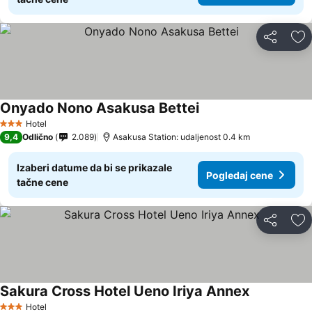
Deli
Do
Onyado Nono Asakusa Bettei
Hotel
3 Zvezdice
9,4
Odlično
2.089
Asakusa Station: udaljenost 0.4 km
Izaberi datume da bi se prikazale
Pogledaj cene
tačne cene
Deli
Do
Sakura Cross Hotel Ueno Iriya Annex
Hotel
3 Zvezdice