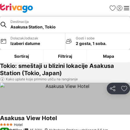
Favoriti
Prijavi
Men
Destinacija
Asakusa Station, Tokio
Dolazak/odlazak
Gosti i sobe
Izaberi datume
2 gosta, 1 soba.
Sortiraj
Filtriraj
Mapa
Tokio: smeštaji u blizini lokacije Asakusa
Station (Tokio, Japan)
Kako uplate koje primimo utiču na rangiranje
Deli
Do
Asakusa View Hotel
Hotel
4 Zvezdice