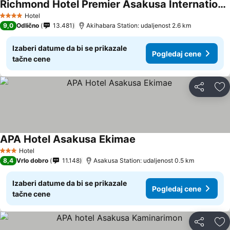
Richmond Hotel Premier Asakusa International
Hotel
4 Zvezdice
9,0
Odlično
13.481
Akihabara Station: udaljenost 2.6 km
Izaberi datume da bi se prikazale
Pogledaj cene
tačne cene
Deli
Do
APA Hotel Asakusa Ekimae
Hotel
3 Zvezdice
8,4
Vrlo dobro
11.148
Asakusa Station: udaljenost 0.5 km
Izaberi datume da bi se prikazale
Pogledaj cene
tačne cene
Deli
Do