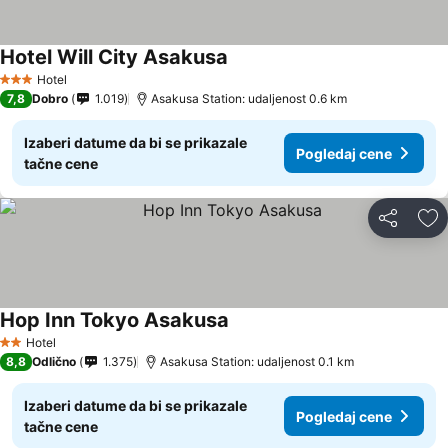
Hotel Will City Asakusa
Hotel
3 Zvezdice
7,8
Dobro
1.019
Asakusa Station: udaljenost 0.6 km
Izaberi datume da bi se prikazale
Pogledaj cene
tačne cene
Deli
Do
Hop Inn Tokyo Asakusa
Hotel
2 Zvezdice
8,8
Odlično
1.375
Asakusa Station: udaljenost 0.1 km
Izaberi datume da bi se prikazale
Pogledaj cene
tačne cene