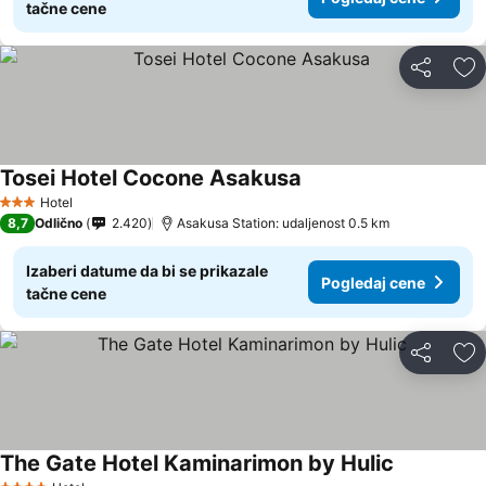
tačne cene
Deli
Do
Tosei Hotel Cocone Asakusa
Hotel
3 Zvezdice
8,7
Odlično
2.420
Asakusa Station: udaljenost 0.5 km
Izaberi datume da bi se prikazale
Pogledaj cene
tačne cene
Deli
Do
The Gate Hotel Kaminarimon by Hulic