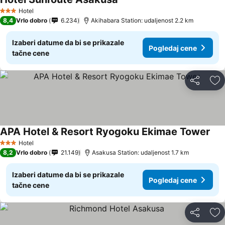
Hotel
3 Zvezdice
8,4
Vrlo dobro
6.234
Akihabara Station: udaljenost 2.2 km
Izaberi datume da bi se prikazale
Pogledaj cene
tačne cene
Deli
Do
APA Hotel & Resort Ryogoku Ekimae Tower
Hotel
3 Zvezdice
8,2
Vrlo dobro
21.149
Asakusa Station: udaljenost 1.7 km
Izaberi datume da bi se prikazale
Pogledaj cene
tačne cene
Deli
Do