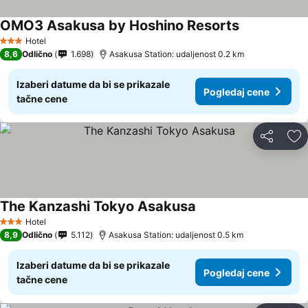
OMO3 Asakusa by Hoshino Resorts
Hotel
3 Zvezdice
8,6
Odlično
1.698
Asakusa Station: udaljenost 0.2 km
Izaberi datume da bi se prikazale
Pogledaj cene
tačne cene
Deli
Do
The Kanzashi Tokyo Asakusa
Hotel
3 Zvezdice
8,9
Odlično
5.112
Asakusa Station: udaljenost 0.5 km
Izaberi datume da bi se prikazale
Pogledaj cene
tačne cene