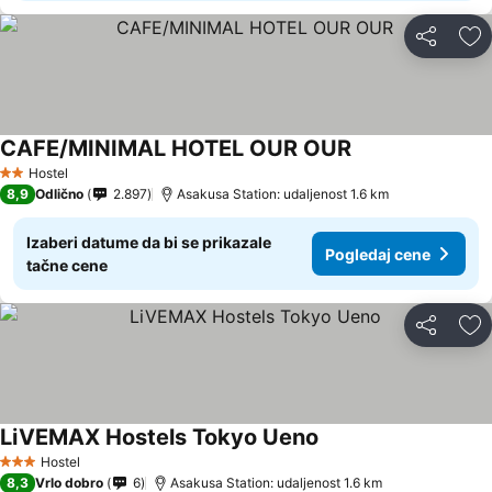
Deli
Do
CAFE/MINIMAL HOTEL OUR OUR
Hostel
2 Zvezdice
8,9
Odlično
2.897
Asakusa Station: udaljenost 1.6 km
Izaberi datume da bi se prikazale
Pogledaj cene
tačne cene
Deli
Do
LiVEMAX Hostels Tokyo Ueno
Hostel
3 Zvezdice
8,3
Vrlo dobro
6
Asakusa Station: udaljenost 1.6 km