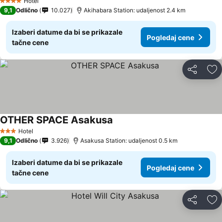
Hotel
4 Zvezdice
9,1
Odlično
10.027
Akihabara Station: udaljenost 2.4 km
Izaberi datume da bi se prikazale
Pogledaj cene
tačne cene
Deli
Do
OTHER SPACE Asakusa
Hotel
3 Zvezdice
9,1
Odlično
3.926
Asakusa Station: udaljenost 0.5 km
Izaberi datume da bi se prikazale
Pogledaj cene
tačne cene
Deli
Do