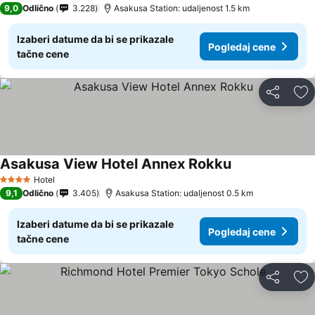
9,0
Odlično
3.228
Asakusa Station: udaljenost 1.5 km
Izaberi datume da bi se prikazale
Pogledaj cene
tačne cene
Deli
Do
Asakusa View Hotel Annex Rokku
Hotel
4 Zvezdice
9,1
Odlično
3.405
Asakusa Station: udaljenost 0.5 km
Izaberi datume da bi se prikazale
Pogledaj cene
tačne cene
Deli
Do