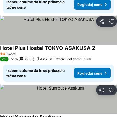
Izaberi datume da bi se prikazale
Pogledaj cene
tačne cene
Deli
Do
Hotel Plus Hostel TOKYO ASAKUSA 2
Hostel
2 Zvezdice
7,9
Dobro
2.805
Asakusa Station: udaljenost 0.1 km
Izaberi datume da bi se prikazale
Pogledaj cene
tačne cene
Deli
Do
Hotel Sunroute Asakusa