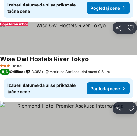
Izaberi datume da bi se prikazale
Pogledaj cene
tačne cene
Popularan izbor
Deli
Do
Wise Owl Hostels River Tokyo
Hostel
3 Zvezdice
8,6
Odlično
3.953
Asakusa Station: udaljenost 0.6 km
Izaberi datume da bi se prikazale
Pogledaj cene
tačne cene
Deli
Do