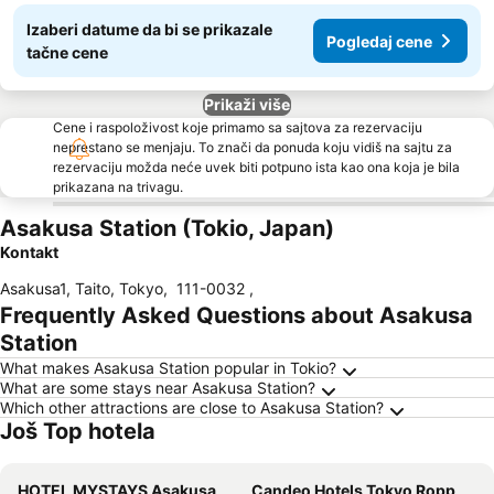
Izaberi datume da bi se prikazale
Pogledaj cene
tačne cene
Prikaži više
Cene i raspoloživost koje primamo sa sajtova za rezervaciju
neprestano se menjaju. To znači da ponuda koju vidiš na sajtu za
rezervaciju možda neće uvek biti potpuno ista kao ona koja je bila
prikazana na trivagu.
Asakusa Station (Tokio, Japan)
Kontakt
Asakusa1, Taito, Tokyo
,
111-0032
,
Frequently Asked Questions about Asakusa
Station
What makes Asakusa Station popular in Tokio?
What are some stays near Asakusa Station?
Which other attractions are close to Asakusa Station?
Još Top hotela
HOTEL MYSTAYS Asakusa
Candeo Hotels Tokyo Roppongi