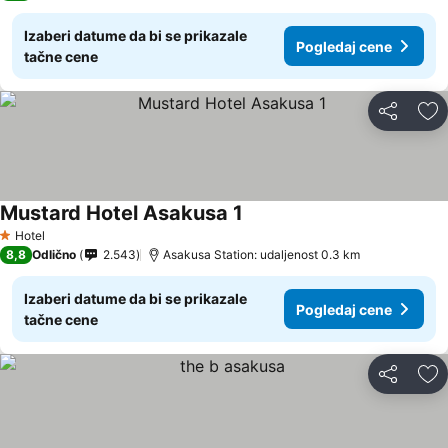
Izaberi datume da bi se prikazale
Pogledaj cene
tačne cene
Deli
Do
Mustard Hotel Asakusa 1
Hotel
1 Zvezdice
8,8
Odlično
2.543
Asakusa Station: udaljenost 0.3 km
Izaberi datume da bi se prikazale
Pogledaj cene
tačne cene
Deli
Do