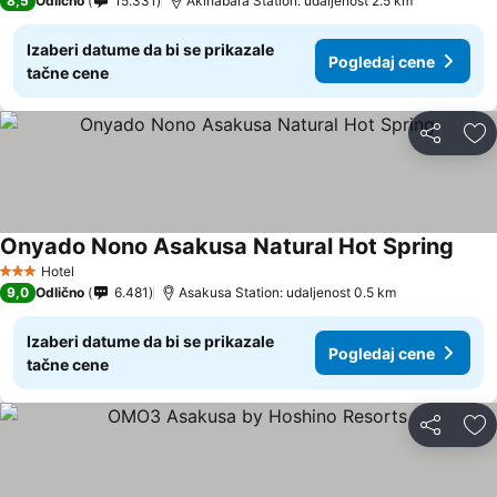
8,5
Odlično
15.331
Akihabara Station: udaljenost 2.5 km
Izaberi datume da bi se prikazale
Pogledaj cene
tačne cene
Deli
Do
Onyado Nono Asakusa Natural Hot Spring
Hotel
3 Zvezdice
9,0
Odlično
6.481
Asakusa Station: udaljenost 0.5 km
Izaberi datume da bi se prikazale
Pogledaj cene
tačne cene
Deli
Do