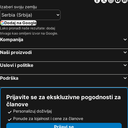
Sensoji Temple
Sumida
The Millennials Shibuya
FLEXSTAY INN Tokiwadai
Izaberi svoju zemlju
Tawaramachi Metro Station
Tokyo Skytree
Hotel Horidome Villa
Dai-ichi Hotel Tokyo
Inaricho Metro Station
Oshiage Metro Station
HOTEL MYSTAYS Ochanomizu Conference Center
the b shimbashi
Dodaj na Google
Iriya Metro Station
Edo-Tokyo Museum
Lako pronađi naše rezultate: dodaj
APA Hotel Ayase Ekimae
HOTEL GRAPHY Shibuya
trivago kao omiljeni izvor na Google.
Sumo Museum
Ryogoku Kokugikan Sumo Stadium
HOTEL LiVEMAX Tokyo-Otsuka Ekimae
DoubleTree by Hilton Tokyo Ariake
Kompanija
Ueno Metro Station
Minowa Metro Station
Hotel Keihan Tsukiji Ginza Grande
HOTEL AIS HATAGAYA
Naši proizvodi
Naka-Okachimachi Metro Station
Tokyo National Museum
Sotetsu Fresa Inn Ginza Sanchome
HOTEL SUI AKASAKA by ABEST
Okachimachi Station
Kokubunji
La'gent Hotel Shinjuku Kabukicho
First Cabin Ichigaya
Uslovi i politike
Miyagase Dam
Nakameguro Station
Tokyo Tourist Inn
Crystal (Adult Only)
Podrška
Muza Kawasaki Symphony Hall
Toranomon Metro Station
APA hotel Asakusa Kaminarimon
KOKO HOTEL Asakusa Komagata
New Enoshima Aquarium
Akasaka Mitsuke Metro Station
APA Hotel Asakusa Ekimae
OTHER SPACE Asakusa
Tsuzuki
Toyosu Metro Station
Onyado Nono Asakusa Natural Hot Spring
Far East Village Hotel Tokyo - Asakusa
Prijavite se za ekskluzivne pogodnosti za
Higashi-Ginza Metro Station
Higashi ginza Station
Tosei Hotel Cocone Asakusa
Tamayura Hotel Asakusa
članove
Komaganekogen Ski Area
Iidabashi Metro Station
Personalizuj doživljaj
Hotel Sunroute Asakusa
hotel MONday 浅草
Ponude za lojalnost i cene za članove
Yokohama Stadium
Fujimikogen Ski Area
Resol Poshtel Tokyo Asakusa
Hotel Tavinos Asakusa
Prijavi se
APA Hotel Asakusa Tawaramachi Ekimae
APA Hotel Asakusa Kuramae