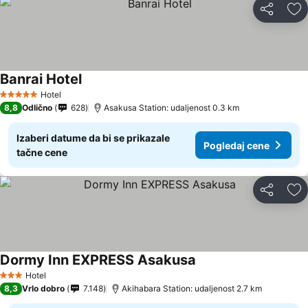
Deli
Do
Banrai Hotel
Hotel
5 Zvezdice
8,8
Odlično
628
Asakusa Station: udaljenost 0.3 km
Izaberi datume da bi se prikazale
Pogledaj cene
tačne cene
Deli
Do
Dormy Inn EXPRESS Asakusa
Hotel
3 Zvezdice
8,3
Vrlo dobro
7.148
Akihabara Station: udaljenost 2.7 km