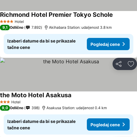
Richmond Hotel Premier Tokyo Schole
Hotel
4 Zvezdice
9,1
Odlično
7.892
Akihabara Station: udaljenost 3.8 km
Izaberi datume da bi se prikazale
Pogledaj cene
tačne cene
Deli
Do
the Moto Hotel Asakusa
Hotel
3 Zvezdice
9,0
Odlično
398
Asakusa Station: udaljenost 0.4 km
Izaberi datume da bi se prikazale
Pogledaj cene
tačne cene