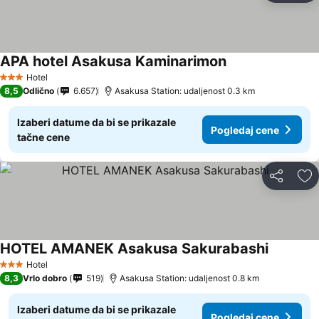
APA hotel Asakusa Kaminarimon
Hotel
3 Zvezdice
8,5
Odlično
6.657
Asakusa Station: udaljenost 0.3 km
Izaberi datume da bi se prikazale
Pogledaj cene
tačne cene
Deli
Do
HOTEL AMANEK Asakusa Sakurabashi
Hotel
3 Zvezdice
8,3
Vrlo dobro
519
Asakusa Station: udaljenost 0.8 km
Izaberi datume da bi se prikazale
Pogledaj cene