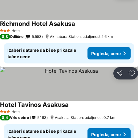
Richmond Hotel Asakusa
Hotel
3 Zvezdice
8,8
Odlično
5.553
Akihabara Station: udaljenost 2.6 km
Izaberi datume da bi se prikazale
Pogledaj cene
tačne cene
Deli
Do
Hotel Tavinos Asakusa
Hotel
3 Zvezdice
8,4
Vrlo dobro
5.193
Asakusa Station: udaljenost 0.7 km
Izaberi datume da bi se prikazale
Pogledaj cene
tačne cene