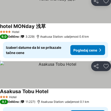
Deli
Do
hotel MONday 浅草
Hotel
4 Zvezdice
9,0
Odlično
3.229
Asakusa Station: udaljenost 0.6 km
Izaberi datume da bi se prikazale
Pogledaj cene
tačne cene
Deli
Do
Asakusa Tobu Hotel
Hotel
3 Zvezdice
9,1
Odlično
11.227
Asakusa Station: udaljenost 0.1 km