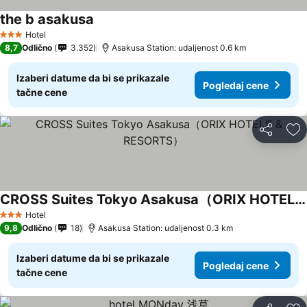
the b asakusa
Hotel
3 Zvezdice
8,7
Odlično
3.352
Asakusa Station: udaljenost 0.6 km
Izaberi datume da bi se prikazale
Pogledaj cene
tačne cene
Deli
Do
CROSS Suites Tokyo Asakusa（ORIX HOTELS & RESORTS）
Hotel
3 Zvezdice
9,8
Odlično
18
Asakusa Station: udaljenost 0.3 km
Izaberi datume da bi se prikazale
Pogledaj cene
tačne cene