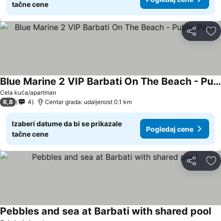
tačne cene
Deli
Do
Blue Marine 2 VIP Barbati On The Beach - Public Pool
Pogledaj cene
Cela kuća/apartman
6,8
4
Centar grada: udaljenost 0.1 km
Izaberi datume da bi se prikazale
Pogledaj cene
tačne cene
Deli
Do
Pebbles and sea at Barbati with shared pool
Po