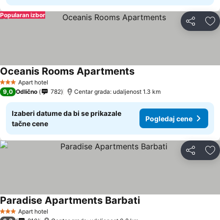
Popularan izbor
Deli
Do
Oceanis Rooms Apartments
Pogledaj cene
Apart hotel
3 Zvezdice
9,0
Odlično
782
Centar grada: udaljenost 1.3 km
Izaberi datume da bi se prikazale
Pogledaj cene
tačne cene
Deli
Do
Paradise Apartments Barbati
Pogledaj cene
Apart hotel
3 Zvezdice