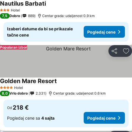
Nautilus Barbati
Pogledaj cene
Hotel
3 Zvezdice
7,5
Dobro
889
Centar grada: udaljenost 0.9 km
Izaberi datume da bi se prikazale
Pogledaj cene
tačne cene
Popularan izbor
Deli
Do
Golden Mare Resort
Pogledaj cene
Hotel
4 Zvezdice
8,0
Vrlo dobro
2.331
Centar grada: udaljenost 0.6 km
218 €
Od
Pogledaj cene sa
4 sajta
Pogledaj cene