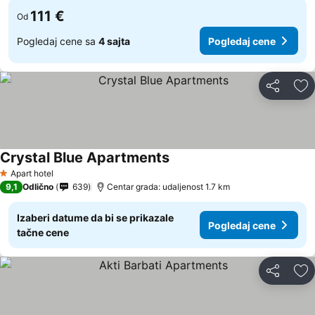
111 €
Od
Pogledaj cene sa
4 sajta
Pogledaj cene
Deli
Do
Crystal Blue Apartments
Pogledaj cene
Apart hotel
1 Zvezdice
9,1
Odlično
639
Centar grada: udaljenost 1.7 km
Izaberi datume da bi se prikazale
Pogledaj cene
tačne cene
Deli
Do