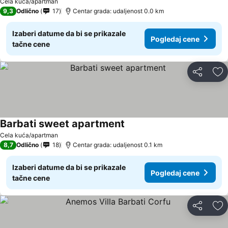
Cela kuća/apartman
9,3
Odlično
17
Centar grada: udaljenost 0.0 km
Izaberi datume da bi se prikazale
Pogledaj cene
tačne cene
Deli
Do
Barbati sweet apartment
Pogledaj cene
Cela kuća/apartman
8,7
Odlično
18
Centar grada: udaljenost 0.1 km
Izaberi datume da bi se prikazale
Pogledaj cene
tačne cene
Deli
Do