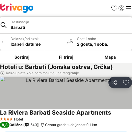
Favoriti
Prijavi
Men
Destinacija
Barbati
Dolazak/odlazak
Gosti i sobe
Izaberi datume
2 gosta, 1 soba.
Sortiraj
Filtriraj
Mapa
Hoteli u: Barbati (Jonska ostrva, Grčka)
Kako uplate koje primimo utiču na rangiranje
Deli
Do
La Riviera Barbati Seaside Apartments
Pogledaj
Hotel
4 Zvezdice
8,8
Odlično
543
Centar grada: udaljenost 0.1 km