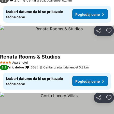
6,3
210
Centar grada: udaljenost 0.2 km
Izaberi datume da bi se prikazale
Pogledaj cene
tačne cene
Deli
Do
Renata Rooms & Studios
Pogledaj cene
Apart hotel
4 Zvezdice
8,2
Vrlo dobro
358
Centar grada: udaljenost 0.2 km
Izaberi datume da bi se prikazale
Pogledaj cene
tačne cene
Deli
Do