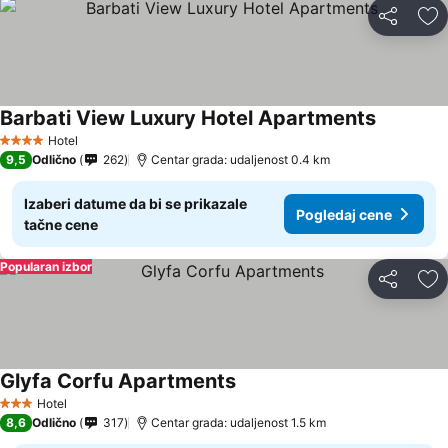
Deli
Do
Barbati View Luxury Hotel Apartments
Pogledaj
Hotel
4 Zvezdice
9,5
Odlično
262
Centar grada: udaljenost 0.4 km
Izaberi datume da bi se prikazale
Pogledaj cene
tačne cene
Popularan izbor
Deli
Do
Glyfa Corfu Apartments
Pogledaj cene
Hotel
3 Zvezdice
8,6
Odlično
317
Centar grada: udaljenost 1.5 km