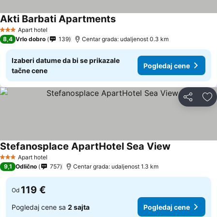
Akti Barbati Apartments
Pogledaj cene
Apart hotel
3 Zvezdice
8,4
Vrlo dobro
139
Centar grada: udaljenost 0.3 km
Izaberi datume da bi se prikazale
Pogledaj cene
tačne cene
Deli
Do
Stefanosplace ApartHotel Sea View
Pogledaj ce
Apart hotel
3 Zvezdice
9,1
Odlično
757
Centar grada: udaljenost 1.3 km
119 €
Od
Pogledaj cene sa
2 sajta
Pogledaj cene