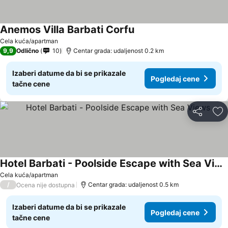
Anemos Villa Barbati Corfu
Pogledaj cene
Cela kuća/apartman
9,9
Odlično
10
Centar grada: udaljenost 0.2 km
Izaberi datume da bi se prikazale
Pogledaj cene
tačne cene
Deli
Do
Hotel Barbati - Poolside Escape with Sea Views
Pogledaj cene
Cela kuća/apartman
/
Centar grada: udaljenost 0.5 km
Ocena nije dostupna
Izaberi datume da bi se prikazale
Pogledaj cene
tačne cene