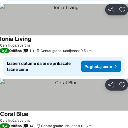
Deli
Do
Ionia Living
Pogledaj cene
Cela kuća/apartman
9,8
Odlično
11
Centar grada: udaljenost 0.5 km
Izaberi datume da bi se prikazale
Pogledaj cene
tačne cene
Deli
Do
Coral Blue
Pogledaj cene
Cela kuća/apartman
9,4
Odlično
14
Centar grada: udaljenost 0.1 km