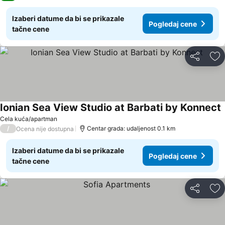
Izaberi datume da bi se prikazale
Pogledaj cene
tačne cene
Deli
Do
Ionian Sea View Studio at Barbati by Konnect
P
Cela kuća/apartman
/
Centar grada: udaljenost 0.1 km
Ocena nije dostupna
Izaberi datume da bi se prikazale
Pogledaj cene
tačne cene
Deli
Do