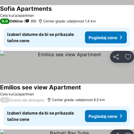
Sofia Apartments
Pogledaj cene
Cela kuća/apartman
9,0
Odlično
89
Centar grada: udaljenost 1.4 km
Izaberi datume da bi se prikazale
Pogledaj cene
tačne cene
Deli
Do
Emilios see view Apartment
Pogledaj cene
Cela kuća/apartman
/
Centar grada: udaljenost 6.5 km
Ocena nije dostupna
Izaberi datume da bi se prikazale
Pogledaj cene
tačne cene