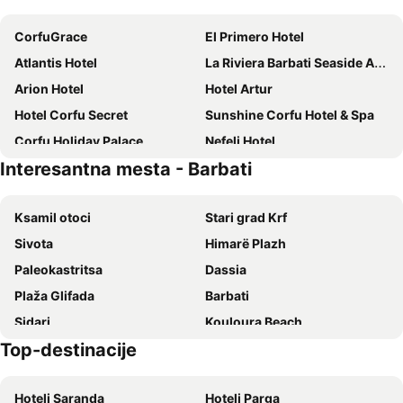
CorfuGrace
El Primero Hotel
Atlantis Hotel
La Riviera Barbati Seaside Apartments
Arion Hotel
Hotel Artur
Hotel Corfu Secret
Sunshine Corfu Hotel & Spa
Corfu Holiday Palace
Nefeli Hotel
Interesantna mesta - Barbati
MIRABELLO HOTEL APARTMENTS
Angsana Corfu
Mon Repos Palace
Golden Berden Boutique Hotel
Ksamil otoci
Stari grad Krf
Ariti
Hotel Adriatik Ksamil
Sivota
Himarë Plazh
The Pink Palace
Elea Beach Hotel
Paleokastritsa
Dassia
Potamaki Beach Hotel
Hotel Soan
Plaža Glifada
Barbati
Silver Bay Hotel
Ionian Arches
Sidari
Kouloura Beach
Royal
ALYSSIUM
Top-destinacije
Kasiopi
Benitses
Sunset Hotel
TRYP by Wyndham Corfu Dassia
Nisaki
Liston
Konstantinoupolis
Hotel Luxury
Hoteli Saranda
Hoteli Parga
Aghios Georgios Argirades
Plaža Bella Vraka
Hotel Kreka
Sole