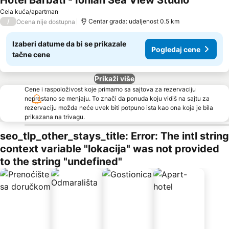
Hotel Barbati - Ionian Sea View Studio
Pogledaj 
Cela kuća/apartman
/
Centar grada: udaljenost 0.5 km
Ocena nije dostupna
Izaberi datume da bi se prikazale
Pogledaj cene
tačne cene
Prikaži više
Cene i raspoloživost koje primamo sa sajtova za rezervaciju
neprestano se menjaju. To znači da ponuda koju vidiš na sajtu za
rezervaciju možda neće uvek biti potpuno ista kao ona koja je bila
prikazana na trivagu.
seo_tlp_other_stays_title: Error: The intl string
context variable "lokacija" was not provided
to the string "undefined"