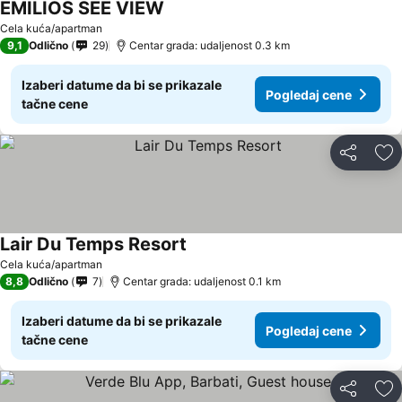
EMILIOS SEE VIEW
Pogledaj cene
Cela kuća/apartman
9,1
Odlično
29
Centar grada: udaljenost 0.3 km
Izaberi datume da bi se prikazale
Pogledaj cene
tačne cene
Deli
Do
Lair Du Temps Resort
Pogledaj cene
Cela kuća/apartman
8,8
Odlično
7
Centar grada: udaljenost 0.1 km
Izaberi datume da bi se prikazale
Pogledaj cene
tačne cene
Deli
Do