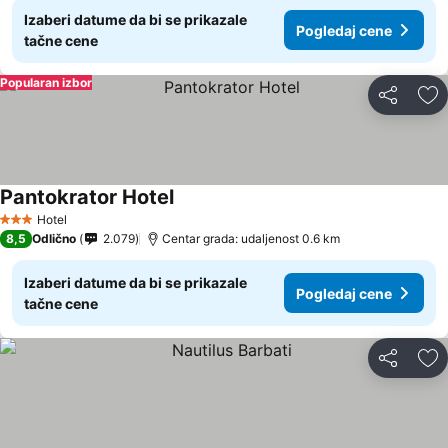
Izaberi datume da bi se prikazale
Pogledaj cene
tačne cene
Popularan izbor
Deli
Do
Pantokrator Hotel
Pogledaj cene
Hotel
3 Zvezdice
8,5
Odlično
2.079
Centar grada: udaljenost 0.6 km
Izaberi datume da bi se prikazale
Pogledaj cene
tačne cene
Deli
Do