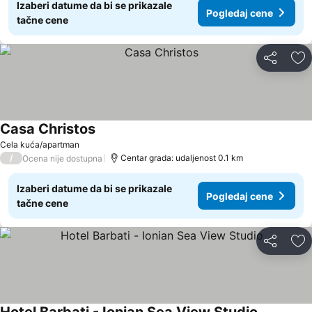
Izaberi datume da bi se prikazale
Pogledaj cene
tačne cene
Deli
Do
Casa Christos
Pogledaj cene
Cela kuća/apartman
/
Centar grada: udaljenost 0.1 km
Ocena nije dostupna
Izaberi datume da bi se prikazale
Pogledaj cene
tačne cene
Deli
Do