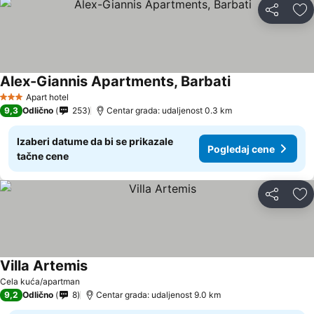
Deli
Do
Alex-Giannis Apartments, Barbati
Pogledaj cene
Apart hotel
3 Zvezdice
9,3
Odlično
253
Centar grada: udaljenost 0.3 km
Izaberi datume da bi se prikazale
Pogledaj cene
tačne cene
Deli
Do
Villa Artemis
Pogledaj cene
Cela kuća/apartman
9,2
Odlično
8
Centar grada: udaljenost 9.0 km