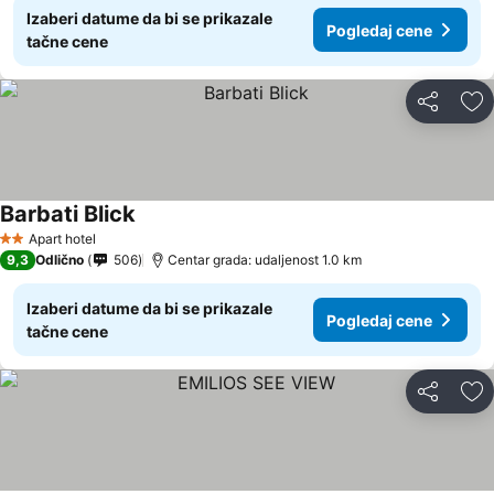
Izaberi datume da bi se prikazale
Pogledaj cene
tačne cene
Deli
Do
Barbati Blick
Pogledaj cene
Apart hotel
2 Zvezdice
9,3
Odlično
506
Centar grada: udaljenost 1.0 km
Izaberi datume da bi se prikazale
Pogledaj cene
tačne cene
Deli
Do