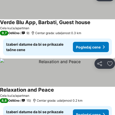
Verde Blu App, Barbati, Guest house
Pogledaj ce
Cela kuća/apartman
9,7
Odlično
9
Centar grada: udaljenost 0.3 km
Izaberi datume da bi se prikazale
Pogledaj cene
tačne cene
Deli
Do
Relaxation and Peace
Pogledaj cene
Cela kuća/apartman
8,8
Odlično
15
Centar grada: udaljenost 0.2 km
Izaberi datume da bi se prikazale
Pogledaj cene