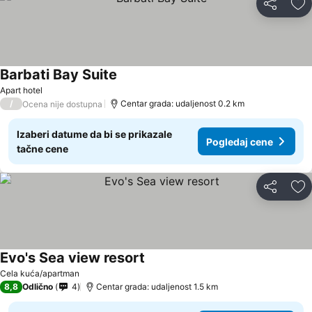
Deli
Do
Barbati Bay Suite
Pogledaj cene
Apart hotel
/
Centar grada: udaljenost 0.2 km
Ocena nije dostupna
Izaberi datume da bi se prikazale
Pogledaj cene
tačne cene
Deli
Do
Evo's Sea view resort
Pogledaj cene
Cela kuća/apartman
8,8
Odlično
4
Centar grada: udaljenost 1.5 km