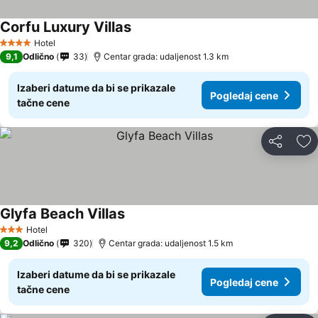
Corfu Luxury Villas
Pogledaj cene
Hotel
4 Zvezdice
9,1
Odlično
33
Centar grada: udaljenost 1.3 km
Izaberi datume da bi se prikazale
Pogledaj cene
tačne cene
Deli
Do
Glyfa Beach Villas
Pogledaj cene
Hotel
3 Zvezdice
9,2
Odlično
320
Centar grada: udaljenost 1.5 km
Izaberi datume da bi se prikazale
Pogledaj cene
tačne cene