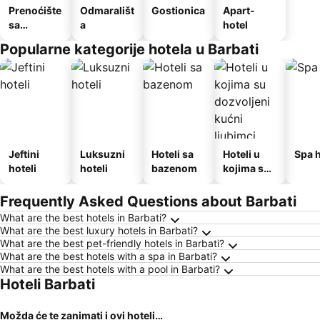
Prenoćište
Odmarališt
Gostionica
Apart-
sa
a
hotel
doručkom
Popularne kategorije hotela u Barbati
Jeftini
Luksuzni
Hoteli sa
Hoteli u
Spa h
hoteli
hoteli
bazenom
kojima su
dozvoljeni
kućni
Frequently Asked Questions about Barbati
ljubimci
What are the best hotels in Barbati?
What are the best luxury hotels in Barbati?
What are the best pet-friendly hotels in Barbati?
What are the best hotels with a spa in Barbati?
What are the best hotels with a pool in Barbati?
Hoteli Barbati
Možda će te zanimati i ovi hoteli…