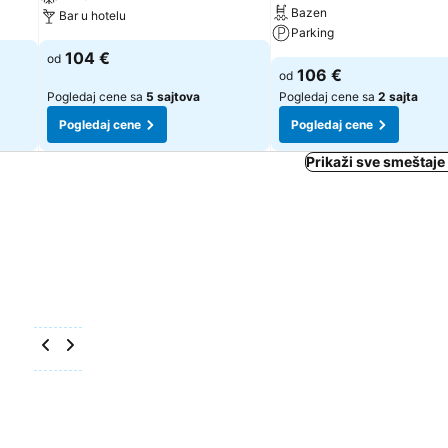
Bazen
Bar u hotelu
Parking
104 €
od
106 €
od
Pogledaj cene sa
5 sajtova
Pogledaj cene sa
2 sajta
Pogledaj cene
Pogledaj cene
Prikaži sve smeštaje