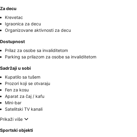
Za decu
Krevetac
Igraonica za decu
Organizovane aktivnosti za decu
Dostupnost
Prilaz za osobe sa invaliditetom
Parking sa prilazom za osobe sa invaliditetom
Sadržaji u sobi
Kupatilo sa tušem
Prozori koji se otvaraju
Fen za kosu
Aparat za čaj / kafu
Mini-bar
Satelitski TV kanali
Prikaži više
Sportski objekti