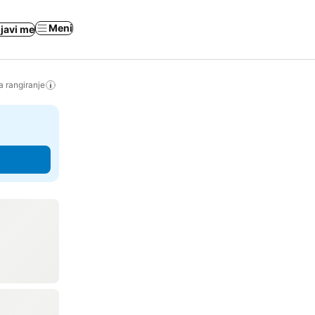
Meni
ijavi me
a rangiranje