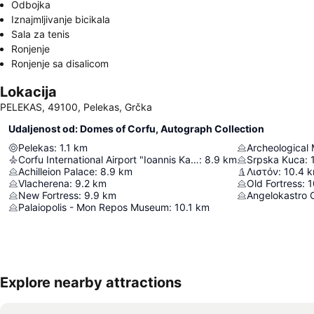
Odbojka
Iznajmljivanje bicikala
Sala za tenis
Ronjenje
Ronjenje sa disalicom
Lokacija
PELEKAS, 49100, Pelekas, Grčka
Udaljenost od: Domes of Corfu, Autograph Collection
Pelekas
:
1.1
km
Archeological
Corfu International Airport "Ioannis Kapodistrias"
:
8.9
km
Srpska Kuca
:
Achilleion Palace
:
8.9
km
Λιστόν
:
10.4
k
Vlacherena
:
9.2
km
Old Fortress
:
1
New Fortress
:
9.9
km
Angelokastro 
Palaiopolis - Mon Repos Museum
:
10.1
km
Explore nearby attractions