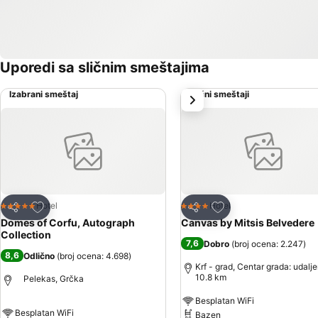
Uporedi sa sličnim smeštajima
Izabrani smeštaj
Slični smeštaji
sledeće
Dodati u favorite
Dodati u favorite
Hotel
Hotel
5 Zvezdice
4 Zvezdice
Deli
Deli
Domes of Corfu, Autograph
Canvas by Mitsis Belvedere
Collection
7,6
Dobro
(
broj ocena: 2.247
)
8,6
Odlično
(
broj ocena: 4.698
)
Krf - grad, Centar grada: udalj
10.8 km
Pelekas, Grčka
Besplatan WiFi
Besplatan WiFi
Bazen