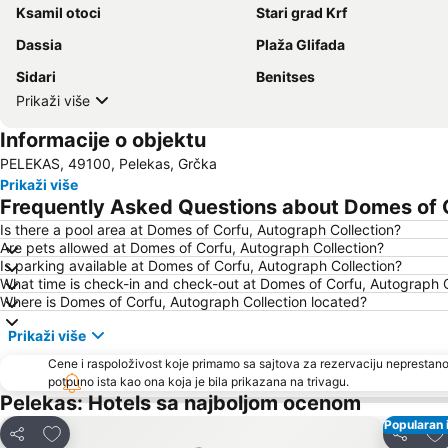
Ksamil otoci
Stari grad Krf
Dassia
Plaža Glifada
Sidari
Benitses
Prikaži više
Informacije o objektu
PELEKAS, 49100, Pelekas, Grčka
Prikaži više
Frequently Asked Questions about Domes of C
Is there a pool area at Domes of Corfu, Autograph Collection?
Are pets allowed at Domes of Corfu, Autograph Collection?
Is parking available at Domes of Corfu, Autograph Collection?
What time is check-in and check-out at Domes of Corfu, Autograph C
Where is Domes of Corfu, Autograph Collection located?
Prikaži više
Cene i raspoloživost koje primamo sa sajtova za rezervaciju neprestano
potpuno ista kao ona koja je bila prikazana na trivagu.
Pelekas: Hotels sa najboljom ocenom
Popularan 
Dodati u favorite
Dod
Deli
Deli