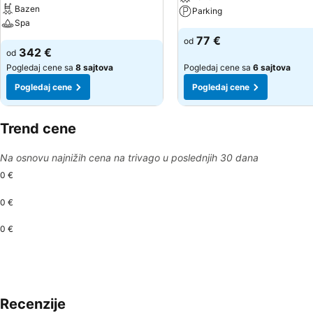
Bazen
Parking
Spa
77 €
od
342 €
od
Pogledaj cene sa
8 sajtova
Pogledaj cene sa
6 sajtova
Pogledaj cene
Pogledaj cene
Trend cene
Na osnovu najnižih cena na trivago u poslednjih 30 dana
0 €
0 €
0 €
Recenzije