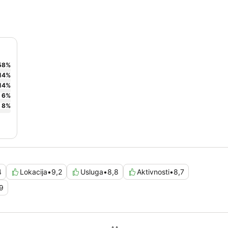
58
%
14
%
14
%
6
%
8
%
4
Lokacija
•
9,2
Usluga
•
8,8
Aktivnosti
•
8,7
,9