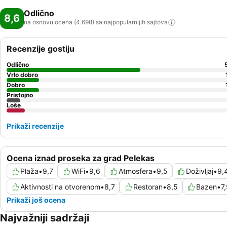
Odlično
8,6
na osnovu ocena (4.698) sa najpopularnijih
sajtova
Recenzije gostiju
Odlično
Vrlo dobro
Dobro
Pristojno
Loše
Prikaži recenzije
Ocena iznad proseka za grad Pelekas
Plaža
•
9,7
WiFi
•
9,6
Atmosfera
•
9,5
Doživljaj
•
9,
Aktivnosti na otvorenom
•
8,7
Restoran
•
8,5
Bazen
•
7
Prikaži još ocena
Najvažniji sadržaji