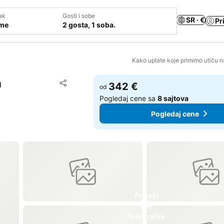
ak
Gosti i sobe
SR · €
Pr
ume
2 gosta, 1 soba.
Kako uplate koje primimo utiču n
n
Dodati u favorite
342 €
od
Deli
Pogledaj cene sa
8 sajtova
Pogledaj cene