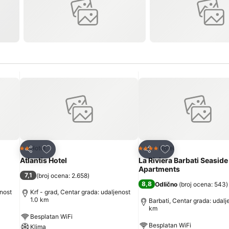
Dodati u favorite
Dodati u favorite
Hotel
Hotel
2 Zvezdice
4 Zvezdice
Deli
Deli
Atlantis Hotel
La Riviera Barbati Seaside
Apartments
7,1
(
broj ocena: 2.658
)
8,8
Odlično
(
broj ocena: 543
)
enost
Krf - grad, Centar grada: udaljenost
1.0 km
Barbati, Centar grada: udalj
km
Besplatan WiFi
Besplatan WiFi
Klima