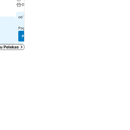
Dozvoljeni kućni ljubimci
Klima
116 €
60 €
od
od
Pogledaj cene sa
7 sajtova
Pogledaj cene sa
6 sajtova
Pogledaj cene
Pogledaj cene
 u Pelekas