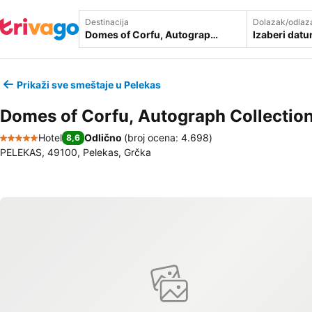
Destinacija
Dolazak/odlaz
Izaberi dat
Prikaži sve smeštaje u Pelekas
Domes of Corfu, Autograph Collectio
Hotel
Odlično
(
broj ocena: 4.698
)
8,6
5 Zvezdice
PELEKAS, 49100, Pelekas, Grčka