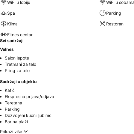
WiFi u lobiju
WiFi u sobam
Spa
Parking
Klima
Restoran
Fitnes centar
Svi sadržaji
Velnes
Salon lepote
Tretmani za telo
Piling za telo
Sadržaji u objektu
Kafić
Ekspresna prijava/odjava
Teretana
Parking
Dozvoljeni kućni ljubimci
Bar na plaži
Prikaži više