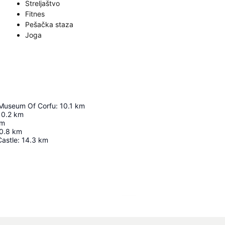
Streljaštvo
Fitnes
Pešačka staza
Joga
 Museum Of Corfu
:
10.1
km
10.2
km
m
0.8
km
Castle
:
14.3
km
Proširi mapu