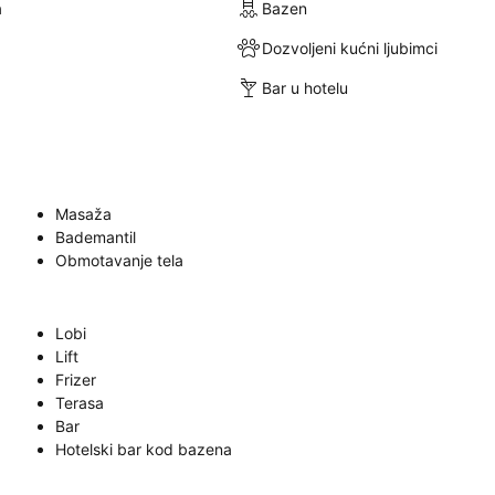
a
Bazen
Dozvoljeni kućni ljubimci
Bar u hotelu
Masaža
Bademantil
Obmotavanje tela
Lobi
Lift
Frizer
Terasa
Bar
Hotelski bar kod bazena