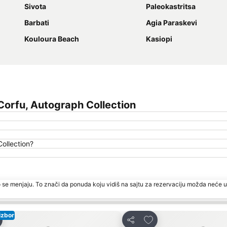
Sivota
Paleokastritsa
Barbati
Agia Paraskevi
Kouloura Beach
Kasiopi
orfu, Autograph Collection
ollection?
 se menjaju. To znači da ponuda koju vidiš na sajtu za rezervaciju možda neće u
izbor
ati u favorite
Dodati u favorite
Deli