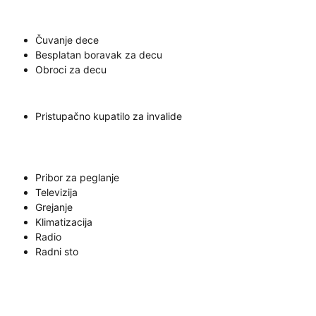
Čuvanje dece
Besplatan boravak za decu
Obroci za decu
Pristupačno kupatilo za invalide
Pribor za peglanje
Televizija
Grejanje
Klimatizacija
Radio
Radni sto