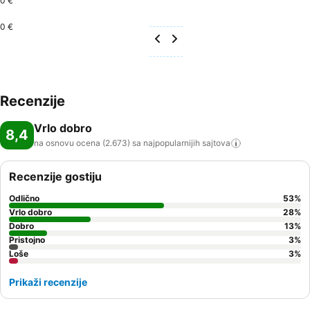
0 €
0 €
Recenzije
Vrlo dobro
8,4
na osnovu ocena (2.673) sa najpopularnijih
sajtova
Recenzije gostiju
Odlično
53
%
Vrlo dobro
28
%
Dobro
13
%
Pristojno
3
%
Loše
3
%
Prikaži recenzije