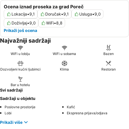
Ocena iznad proseka za grad Poreč
Lokacija
•
9,1
Doručak
•
9,1
Usluga
•
9,0
Doživljaj
•
9,0
WiFi
•
8,8
Prikaži još ocena
Najvažniji sadržaji
WiFi u lobiju
WiFi u sobama
Bazen
Dozvoljeni kućni ljubimci
Klima
Restoran
Bar u hotelu
Svi sadržaji
Sadržaji u objektu
Poslovne prostorije
Kafić
Lobi
Ekspresna prijava/odjava
Prikaži više