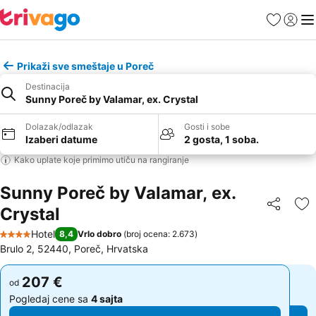
Favoriti
Prijavi
Men
Prikaži sve smeštaje u Poreč
Destinacija
Sunny Poreč by Valamar, ex. Crystal
Dolazak/odlazak
Gosti i sobe
Izaberi datume
2 gosta, 1 soba.
Kako uplate koje primimo utiču na rangiranje
Sunny Poreč by Valamar, ex.
Crystal
Deli
Do
Hotel
8,4
Vrlo dobro
(
broj ocena: 2.673
)
4 Zvezdice
Brulo 2, 52440, Poreč, Hrvatska
207 €
207 €
od
od
Pogledaj cene sa
4 sajta
Pogledaj cene sa
4 sajta