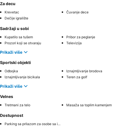
Za decu
Krevetac
Čuvanje dece
Dečije igralište
Sadržaji u sobi
Kupatilo sa tušem
Pribor za peglanje
Prozori koji se otvaraju
Televizija
Prikaži više
Sportski objekti
Odbojka
Iznajmljivanje brodova
Iznajmljivanje bicikala
Teren za golf
Prikaži više
Velnes
Tretmani za telo
Masaža sa toplim kamenjem
Dostupnost
Parking sa prilazom za osobe sa invaliditetom