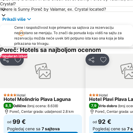
Crystal?
Stari Grad
Amarin
Where is Sunny Poreč by Valamar, ex. Crystal located?
Plaža Simonov zaliv
Brioni
Prikaži više
Gradsko kupalište Poreč
Poreč 24 hours
Cene i raspoloživost koje primamo sa sajtova za rezervaciju
neprestano se menjaju. To znači da ponuda koju vidiš na sajtu za
Polari
St. Bernardin
rezervaciju možda neće uvek biti potpuno ista kao ona koja je bila
Simonov zaliv
Adria Ankaran
prikazana na trivagu.
Poreč: Hotels sa najboljom ocenom
Stand up Comedy by Željko Pervan
Vile Park Bernardin
Popularan izbor
Autobusna postaja Pula
Maslinica
Deli
Dodati u favorite
Deli
Dodati u favo
Brulo
Parentium
Fisherman's Party
Galeb AC Solaris
Koversada
Valeta AC Lanterna
Laguna
Rose Spa
Hotel
Hotel
4 Zvezdice
3 Zvezdice
Hotel Molindrio Plava Laguna
Hotel Plavi Plava 
Aquarium Piran
Staro mesto Piran
8,5
7,9
Odlično
(
broj ocena: 8.638
)
Vrlo dobro
(
broj oce
Mirta
Communal Palace
Poreč, Centar grada: udaljenost 2.8 km
Poreč, Centar grada: u
99 €
92 €
od
od
Pogledaj cene sa
7 sajtova
Pogledaj cene sa
7 