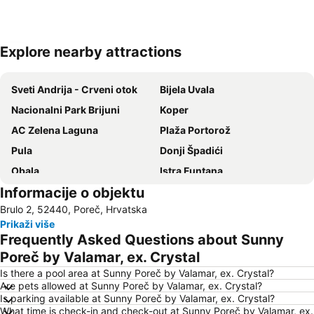
Explore nearby attractions
Proširi mapu
Sveti Andrija - Crveni otok
Bijela Uvala
Nacionalni Park Brijuni
Koper
AC Zelena Laguna
Plaža Portorož
Pula
Donji Špadići
Obala
Istra Funtana
Informacije o objektu
Katoro
Koper
Brulo 2, 52440, Poreč, Hrvatska
Amfiteatar
Ambrela
Prikaži više
Villas Rubin
Slovenska Obala
Frequently Asked Questions about Sunny
Zlatni Rt
Laguna Stella Maris
Poreč by Valamar, ex. Crystal
Luka Trst
Obala maršala Tita
Is there a pool area at Sunny Poreč by Valamar, ex. Crystal?
Are pets allowed at Sunny Poreč by Valamar, ex. Crystal?
Delfin
Istrian Riviera
Is parking available at Sunny Poreč by Valamar, ex. Crystal?
What time is check-in and check-out at Sunny Poreč by Valamar, ex.
AC Zelena Laguna
FKK Ulika