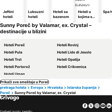
Jeftini
Luksuzni
Hoteli sa
Hoteli u
Spa h
hoteli
hoteli
bazenom
kojima su
dozvoljeni
Sunny Poreč by Valamar, ex. Crystal –
kućni
destinacije u blizini
ljubimci
Hoteli Poreč
Hoteli Rovinj
Hoteli Pula
Hoteli Lido di Jesolo
Hoteli Trst
Hoteli Opatija
Hoteli Portorož
Hoteli Crikvenica
Hoteli Umag
Prikaži sve smeštaje u Poreč
pretraga hotela
Evropa
Hrvatska
Istarska županija
Poreč
Sunny Poreč by Valamar, ex. Crystal
Facebook
Twitter
Insta
Yo
Izaberi svoju zemlju