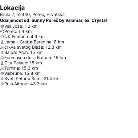
Lokacija
Brulo 2, 52440, Poreč, Hrvatska
Udaljenost od: Sunny Poreč by Valamar, ex. Crystal
Veli Jože
:
1.2
km
Poreč
:
1.4
km
NK Funtana
:
4.9
km
Jama - Grotta Baredine
:
8
km
crkva svetog Blaža
:
12.3
km
Balbi's Arch
:
15
km
Ecomuseo della Batana
:
15
km
City Palace
:
15
km
Turnina
:
15.3
km
Valbrune
:
15.8
km
Sveti Petar u Šumi
:
21.4
km
Pula Airport
:
43.7
km