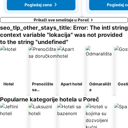
Pogledaj cene
Pogledaj c
Prikaži sve smeštaje u Poreč
seo_tlp_other_stays_title: Error: The intl string
context variable "lokacija" was not provided
to the string "undefined"
Hotel
Prenoćište
Apart hotel
Odmarališt
Gost
sa
a
doručkom
Popularne kategorije hotela u Poreč