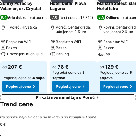
Deli
Dodati u favorite
Deli
Dodati u favorite
Deli
Dodati u 
Sunny Poreč by
Hotel Delfin Plava
Maistra Select Isl
Valamar, ex. Crystal
Laguna
Hotel Istra
8,4
7,0
8,9
Vrlo dobro
(
broj ocena: 2.673
)
(
broj ocena: 12.312
)
Odlično
(
broj oce
Poreč, Hrvatska
Poreč, Centar grada:
Rovinj, Centar grad
udaljenost 3.5 km
udaljenost 2.6 km
Besplatan WiFi
Besplatan WiFi
Besplatan WiFi
Bazen
Bazen
Bazen
Dozvoljeni kućni ljubimci
Parking
Spa
207 €
78 €
129 €
od
od
od
Pogledaj cene sa
5
Pogledaj cene sa
5
Pogledaj cene sa
4 sajta
sajtova
sajtova
Pogledaj cene
Pogledaj cene
Pogledaj cene
Prikaži sve smeštaje u Poreč
Trend cene
Na osnovu najnižih cena na trivago u poslednjih 30 dana
0 €