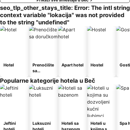
seo_tlp_other_stays_title: Error: The intl string
context variable "lokacija" was not provided
to the string "undefined"
Hotel
Prenoćište
Apart hotel
Hostel
Gost
sa
doručkom
Popularne kategorije hotela u Beč
Jeftini
Luksuzni
Hoteli sa
Hoteli u
Spa h
hoteli
hoteli
bazenom
kojima su