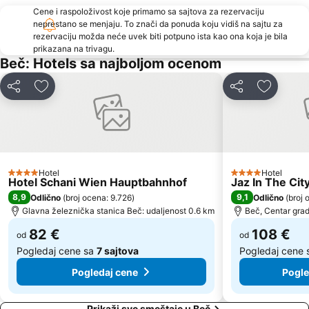
Cene i raspoloživost koje primamo sa sajtova za rezervaciju
Bahnhof Südtiroler Platz
Stadion Center
neprestano se menjaju. To znači da ponuda koju vidiš na sajtu za
rezervaciju možda neće uvek biti potpuno ista kao ona koja je bila
Arsenal
Albertina
prikazana na trivagu.
Wiener U-Bahn
Alter Bahnhof Stammersdorf - Stammersdorfer Bahnhofspark
Beč: Hotels sa najboljom ocenom
Casablanca
Stephansdom
Deli
Dodati u favorite
Deli
Dodati u
Silvesterpfad
Wien Mitte - The Mall
Franz-Josefs-Bahnhof
Šonbrun - Schönbrunn
Hafen Freudenau
Simmeringer Hauptstraße
Therme Wien
Opera
Hotel
Hotel
4 Zvezdice
Alsergrund
Pfarre Maria Geburt am Rennweg
4 Zvezdice
Hotel Schani Wien Hauptbahnhof
Jaz In The Cit
8,9
9,1
Odlično
(
broj ocena: 9.726
)
Odlično
(
broj 
Železnička stanica Beč Meidling
Hernals
Glavna železnička stanica Beč: udaljenost 0.6 km
Beč, Centar grad
Gerhard Hanappi Stadion
Josefsplatz
82 €
108 €
od
od
Pogledaj cene sa
7 sajtova
Pogledaj cene
Pogledaj cene
Pogle
Prikaži sve smeštaje u Beč