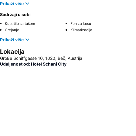
Prikaži više
Sadržaji u sobi
Kupatilo sa tušem
Fen za kosu
Grejanje
Klimatizacija
Prikaži više
Lokacija
Große Schiffgasse 10, 1020, Beč, Austrija
Udaljenost od: Hotel Schani City