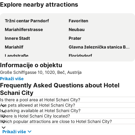
Explore nearby attractions
Proširi mapu
Tržni centar Parndorf
Favoriten
Mariahilferstrasse
Neubau
Innere Stadt
Prater
Mariahilf
Glavna železnička stanica Beč
Landstraße
Floridsdorf
Informacije o objektu
Vienna Airport
Šonbrunski zoološki vrt
Große Schiffgasse 10, 1020, Beč, Austrija
Wiener Stadthalle
Leopoldstadt
Prikaži više
U-Bahnlinie U1
Meidling
Frequently Asked Questions about Hotel
Graben
Kaiserstraße
Schani City
Penzing
Istorijski centar Beča
Is there a pool area at Hotel Schani City?
Are pets allowed at Hotel Schani City?
Hofburg
Ottakring
Is parking available at Hotel Schani City?
Where is Hotel Schani City located?
Wien Simmering
Tržni centar Shopping city Sud
Which popular attractions are close to Hotel Schani City?
Belvedere Palace
Lugner City
Prikaži više
Simmering
Austrijska galerija Belvedere