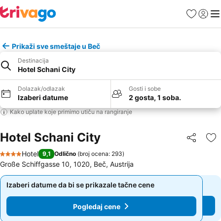
Favoriti
Prijavi
Men
Prikaži sve smeštaje u Beč
Destinacija
Hotel Schani City
Dolazak/odlazak
Gosti i sobe
Izaberi datume
2 gosta, 1 soba.
Kako uplate koje primimo utiču na rangiranje
Hotel Schani City
Deli
Do
Hotel
9,1
Odlično
(
broj ocena: 293
)
4 Zvezdice
Große Schiffgasse 10, 1020, Beč, Austrija
Izaberi datume da bi se prikazale tačne cene
Izaberi datume da bi se prikazale tačne cene
Pogledaj cene
Pogledaj cene