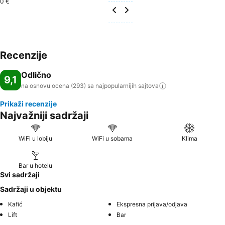
0 €
Recenzije
Odlično
9,1
na osnovu ocena (293) sa najpopularnijih
sajtova
Prikaži recenzije
Najvažniji sadržaji
WiFi u lobiju
WiFi u sobama
Klima
Bar u hotelu
Svi sadržaji
Sadržaji u objektu
Kafić
Ekspresna prijava/odjava
Lift
Bar