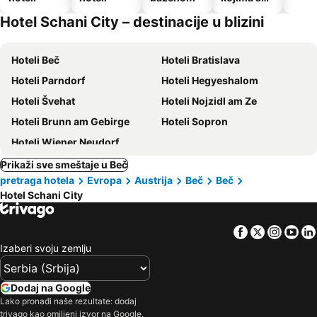
dozvoljeni
Hotel Schani City – destinacije u blizini
kućni
ljubimci
Hoteli Beč
Hoteli Bratislava
Hoteli Parndorf
Hoteli Hegyeshalom
Hoteli Švehat
Hoteli Nojzidl am Ze
Hoteli Brunn am Gebirge
Hoteli Sopron
Hoteli Wiener Neudorf
Prikaži sve smeštaje u Beč
pretraga hotela
Evropa
Austrija
Beč
Beč
Hotel Schani City
Facebook
Twitter
Insta
Yo
Izaberi svoju zemlju
Dodaj na Google
Lako pronađi naše rezultate: dodaj
trivago kao omiljeni izvor na Google.