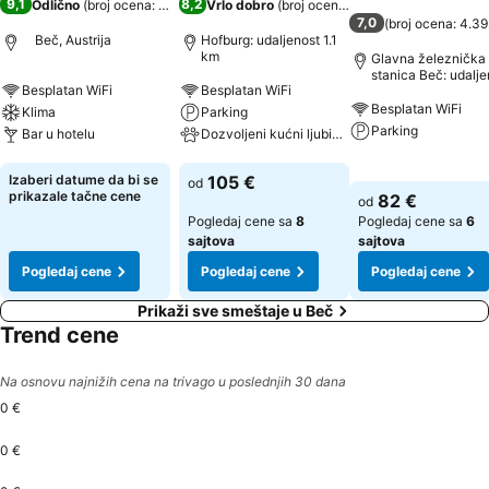
9,1
8,2
Odlično
(
broj ocena: 293
)
Vrlo dobro
(
broj ocena: 7.298
)
7,0
(
broj ocena: 4.3
Beč, Austrija
Hofburg: udaljenost 1.1
km
Glavna železnička
stanica Beč: udalje
Besplatan WiFi
Besplatan WiFi
0.6 km
Besplatan WiFi
Klima
Parking
Parking
Bar u hotelu
Dozvoljeni kućni ljubimci
Pogledaj cene
Pogledaj cene
Pogledaj cene
Izaberi datume da bi se
105 €
od
prikazale tačne cene
82 €
od
Pogledaj cene sa
8
Pogledaj cene sa
6
sajtova
sajtova
Pogledaj cene
Pogledaj cene
Pogledaj cene
Prikaži sve smeštaje u Beč
Trend cene
Na osnovu najnižih cena na trivago u poslednjih 30 dana
0 €
0 €