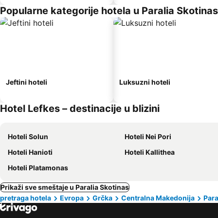
Popularne kategorije hotela u Paralia Skotinas
Jeftini hoteli
Luksuzni hoteli
Hotel Lefkes – destinacije u blizini
Hoteli Solun
Hoteli Nei Pori
Hoteli Hanioti
Hoteli Kallithea
Hoteli Platamonas
Prikaži sve smeštaje u Paralia Skotinas
pretraga hotela
Evropa
Grčka
Centralna Makedonija
Para