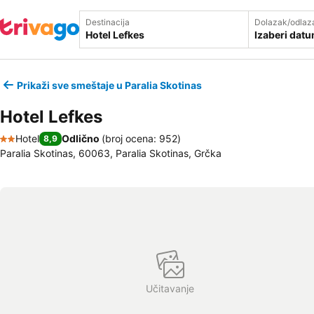
Destinacija
Dolazak/odlaz
Izaberi dat
Prikaži sve smeštaje u Paralia Skotinas
Hotel Lefkes
Hotel
Odlično
(
broj ocena: 952
)
8,9
2 Zvezdice
Paralia Skotinas, 60063, Paralia Skotinas, Grčka
Učitavanje