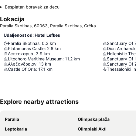
Besplatan boravak za decu
Lokacija
Paralia Skotinas, 60063, Paralia Skotinas, Grčka
Udaljenost od: Hotel Lefkes
Paralia Skotinas
:
0.3
km
Sanctuary Of 
Platamonas Castle
:
2.6
km
Dion Archaeol
Λεπτοκαρυά
:
3.9
km
Hellenistic The
Litochoro Maritime Museum
:
11.2
km
Sanctuary Of I
Αλεξανδρειον
:
13
km
Sanctuary Of 
Castle Of Oria
:
17.1
km
Explore nearby attractions
Paralia
Olimpska plaža
Leptokaria
Olimpiaki Akti