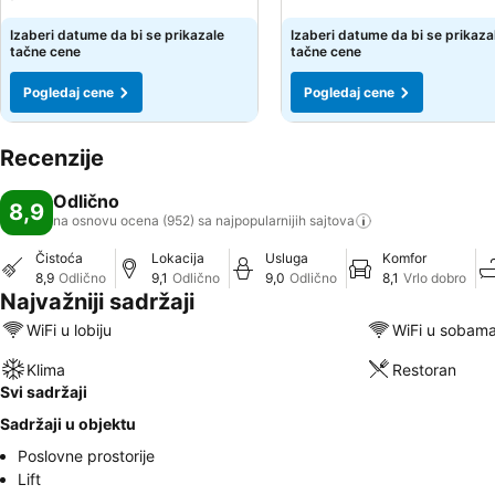
Izaberi datume da bi se prikazale
Izaberi datume da bi se prikaza
tačne cene
tačne cene
Pogledaj cene
Pogledaj cene
Recenzije
Odlično
8,9
na osnovu ocena (952) sa najpopularnijih
sajtova
Čistoća
Lokacija
Usluga
Komfor
8,9
Odlično
9,1
Odlično
9,0
Odlično
8,1
Vrlo dobro
Najvažniji sadržaji
WiFi u lobiju
WiFi u sobam
Klima
Restoran
Svi sadržaji
Sadržaji u objektu
Poslovne prostorije
Lift