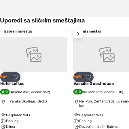
Uporedi sa sličnim smeštajima
Izabrani smeštaj
Slični smeštaji
sledeće
Dodati u favorite
Dodati u favorite
Hotel
Hotel
2 Zvezdice
3 Zvezdice
Deli
Deli
Hotel Lefkes
Vassilis Guesthouse
8,9
8,9
Odlično
(
broj ocena: 952
)
Odlično
(
broj ocena: 138
)
Paralia Skotinas, Grčka
Nei Pori, Centar grada: udaljen
km
Besplatan WiFi
Besplatan WiFi
Parking
Parking
Klima
Dozvoljeni kućni ljubimci