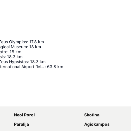
Zeus Olympios
:
17.8
km
ogical Museum
:
18
km
atre
:
18
km
sis
:
18.3
km
Zeus Hypsistos
:
18.3
km
Thessaloniki International Airport "Macedonia"
:
63.8
km
Proširi mapu
Neoi Poroi
Skotina
Paralija
Agiokampos