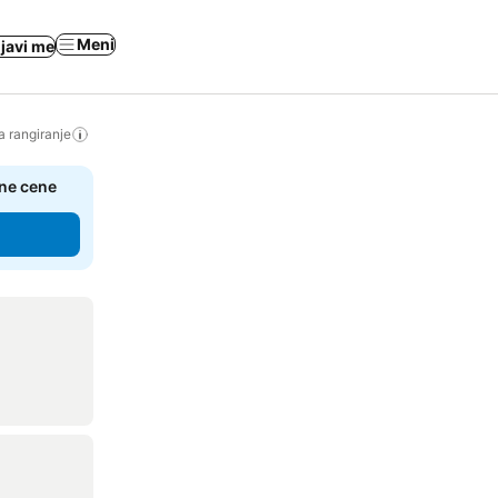
Meni
ijavi me
a rangiranje
čne cene