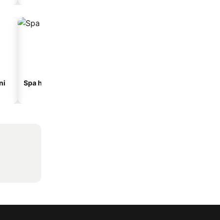
ni
Spa hoteli
Hoteli na plaži