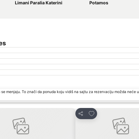
Limani Paralia Katerini
Potamos
es
 se menjaju. To znači da ponuda koju vidiš na sajtu za rezervaciju možda neće u
favorite
Dodati u favorite
Deli