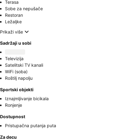
Terasa
Sobe za nepušače
Restoran
Ležaljke
Prikaži više
Sadržaji u sobi
Televizija
Satelitski TV kanali
WiFi (soba)
Roštilj napolju
Sportski objekti
Iznajmljivanje bicikala
Ronjenje
Dostupnost
Pristupačna putanja puta
Za decu