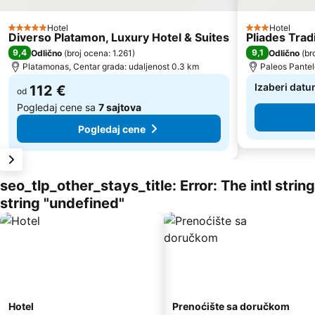
Hotel
Hotel
5 Zvezdice
3 Zvezdice
Diverso Platamon, Luxury Hotel & Suites
Pliades Trad
9,4
9,1
Odlično
(
broj ocena: 1.261
)
Odlično
(
br
Platamonas, Centar grada: udaljenost 0.3 km
Paleos Pantel
Izaberi datu
112 €
od
Pogledaj cene sa
7 sajtova
Pogledaj cene
seo_tlp_other_stays_title: Error: The intl stri
string "undefined"
Hotel
Prenoćište sa doručkom