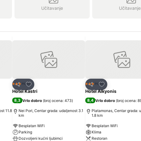
Učitavanje
Učitavanje
Dodati u favorite
Dodati u favorite
Hotel
Hotel
3 Zvezdice
3 Zvezdice
Deli
Deli
Hotel Kastri
Hotel Alkyonis
8,3
8,4
Vrlo dobro
(
broj ocena: 473
)
Vrlo dobro
(
broj ocena: 8
ost 11.8
Nei Pori, Centar grada: udaljenost 3.1
Platamonas, Centar grada: u
km
1.8 km
Besplatan WiFi
Besplatan WiFi
Parking
Klima
Dozvoljeni kućni ljubimci
Restoran