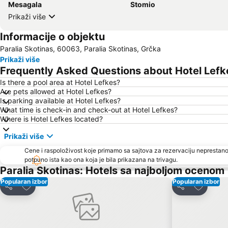
Mesagala
Stomio
Prikaži više
Informacije o objektu
Paralia Skotinas, 60063, Paralia Skotinas, Grčka
Prikaži više
Frequently Asked Questions about Hotel Lefk
Is there a pool area at Hotel Lefkes?
Are pets allowed at Hotel Lefkes?
Is parking available at Hotel Lefkes?
What time is check-in and check-out at Hotel Lefkes?
Where is Hotel Lefkes located?
Prikaži više
Cene i raspoloživost koje primamo sa sajtova za rezervaciju neprestano
potpuno ista kao ona koja je bila prikazana na trivagu.
Paralia Skotinas: Hotels sa najboljom ocenom
Popularan izbor
Popularan izbor
Dodati u favorite
Dodati u 
Deli
Deli