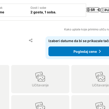
ak
Gosti i sobe
SR · €
Pr
ume
2 gosta, 1 soba.
Kako uplate koje primimo utiču n
Dodati u favorite
Izaberi datume da bi se prikazale ta
Deli
Pogledaj cene
Učitavanje
Učitavanje