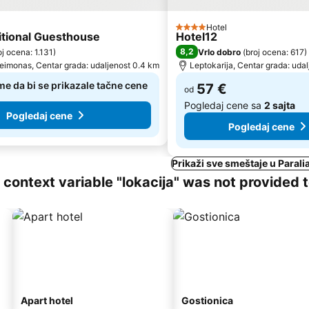
Hotel
4 Zvezdice
itional Guesthouse
Hotel12
8,2
oj ocena: 1.131
)
Vrlo dobro
(
broj ocena: 617
)
eimonas, Centar grada: udaljenost 0.4 km
Leptokarija, Centar grada: uda
me da bi se prikazale tačne cene
57 €
od
Pogledaj cene sa
2 sajta
Pogledaj cene
Pogledaj cene
Prikaži sve smeštaje u Parali
ng context variable "lokacija" was not provided 
Apart hotel
Gostionica