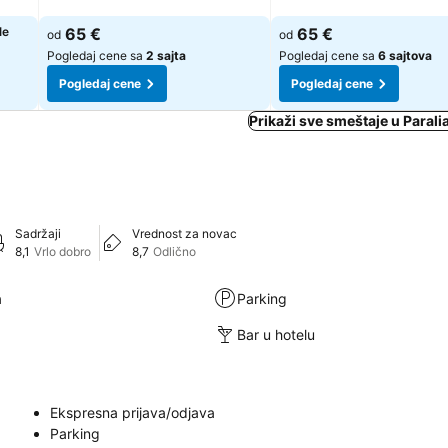
le
65 €
65 €
od
od
Pogledaj cene sa
2 sajta
Pogledaj cene sa
6 sajtova
Pogledaj cene
Pogledaj cene
Prikaži sve smeštaje u Parali
Sadržaji
Vrednost za novac
8,1
Vrlo dobro
8,7
Odlično
a
Parking
Bar u hotelu
Ekspresna prijava/odjava
Parking