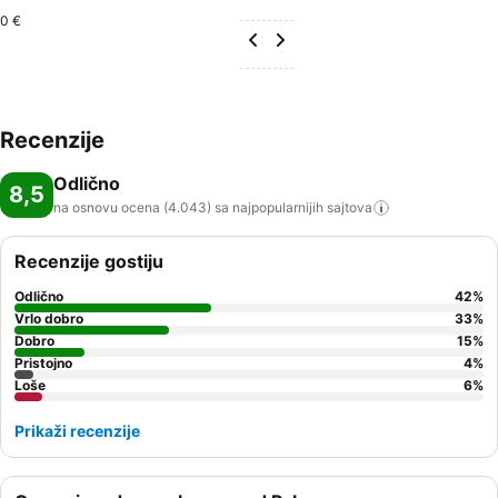
0 €
Recenzije
Odlično
8,5
na osnovu ocena (4.043) sa najpopularnijih
sajtova
Recenzije gostiju
Odlično
42
%
Vrlo dobro
33
%
Dobro
15
%
Pristojno
4
%
Loše
6
%
Prikaži recenzije