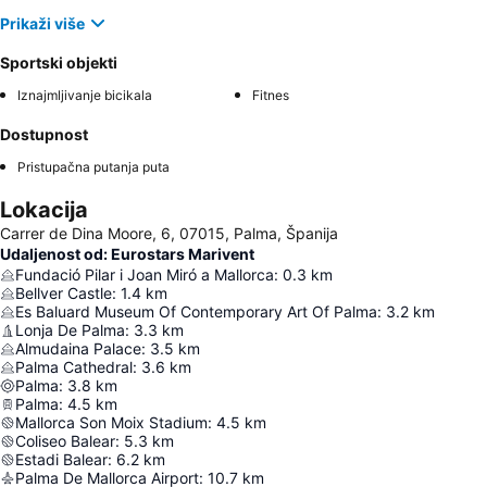
Prikaži više
Sportski objekti
Iznajmljivanje bicikala
Fitnes
Dostupnost
Pristupačna putanja puta
Lokacija
Carrer de Dina Moore, 6, 07015, Palma, Španija
Udaljenost od: Eurostars Marivent
Fundació Pilar i Joan Miró a Mallorca
:
0.3
km
Bellver Castle
:
1.4
km
Es Baluard Museum Of Contemporary Art Of Palma
:
3.2
km
Lonja De Palma
:
3.3
km
Almudaina Palace
:
3.5
km
Palma Cathedral
:
3.6
km
Palma
:
3.8
km
Palma
:
4.5
km
Mallorca Son Moix Stadium
:
4.5
km
Coliseo Balear
:
5.3
km
Estadi Balear
:
6.2
km
Palma De Mallorca Airport
:
10.7
km