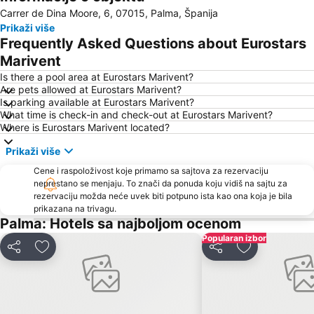
Carrer de Dina Moore, 6, 07015, Palma, Španija
Ciudad Jardín
Cala Estància
Prikaži više
S'Arenal
Frequently Asked Questions about Eurostars
Marivent
Is there a pool area at Eurostars Marivent?
Are pets allowed at Eurostars Marivent?
Is parking available at Eurostars Marivent?
What time is check-in and check-out at Eurostars Marivent?
Where is Eurostars Marivent located?
Prikaži više
Cene i raspoloživost koje primamo sa sajtova za rezervaciju
neprestano se menjaju. To znači da ponuda koju vidiš na sajtu za
rezervaciju možda neće uvek biti potpuno ista kao ona koja je bila
prikazana na trivagu.
Palma: Hotels sa najboljom ocenom
Popularan izbor
Deli
Dodati u favorite
Deli
Dodati u favo