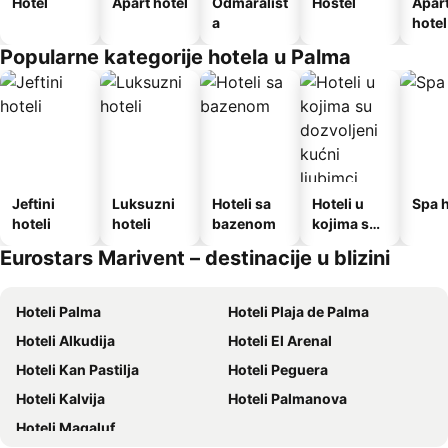
Hotel
Apart hotel
Odmarališt
Hostel
Apar
a
hotel
Popularne kategorije hotela u Palma
Jeftini
Luksuzni
Hoteli sa
Hoteli u
Spa h
hoteli
hoteli
bazenom
kojima su
dozvoljeni
Eurostars Marivent – destinacije u blizini
kućni
ljubimci
Hoteli Palma
Hoteli Plaja de Palma
Hoteli Alkudija
Hoteli El Arenal
Hoteli Kan Pastilja
Hoteli Peguera
Hoteli Kalvija
Hoteli Palmanova
Hoteli Magaluf