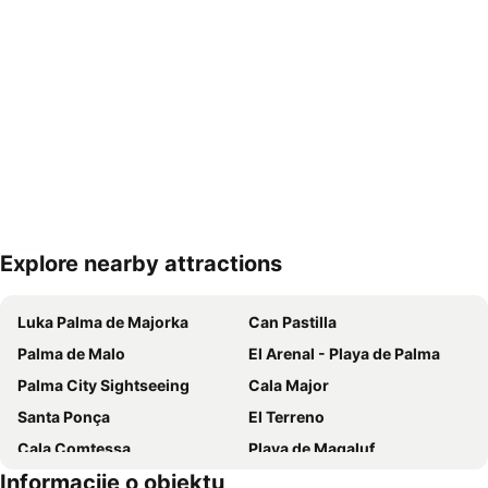
Explore nearby attractions
Proširi mapu
Luka Palma de Majorka
Can Pastilla
Palma de Malo
El Arenal - Playa de Palma
Palma City Sightseeing
Cala Major
Santa Ponça
El Terreno
Cala Comtessa
Playa de Magaluf
Informacije o objektu
Vrelo Pareis
Auditorium de Palma de Mallorca