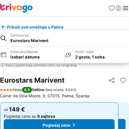
Favoriti
Prijavi
Men
Prikaži sve smeštaje u Palma
Destinacija
Eurostars Marivent
Dolazak/odlazak
Gosti i sobe
Izaberi datume
2 gosta, 1 soba.
Kako uplate koje primimo utiču na rangiranje
Eurostars Marivent
Deli
Do
Hotel
8,5
Odlično
(
broj ocena: 4.043
)
4 Zvezdice
Carrer de Dina Moore, 6, 07015, Palma, Španija
149 €
149 €
od
od
Pogledaj cene sa
8 sajtova
Pogledaj cene sa
8 sajtova
Pogledaj cene
Pogledaj cene