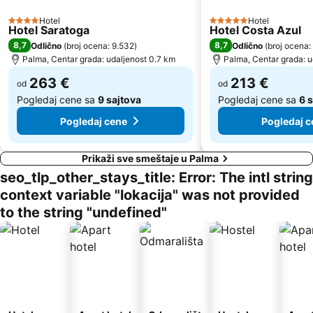
Hotel
Hotel
4 Zvezdice
5 Zvezdice
Hotel Saratoga
Hotel Costa Azul
8,7
8,7
Odlično
(
broj ocena: 9.532
)
Odlično
(
broj ocena:
Palma, Centar grada: udaljenost 0.7 km
Palma, Centar grada: u
263 €
213 €
od
od
Pogledaj cene sa
9 sajtova
Pogledaj cene sa
6 
Pogledaj cene
Pogledaj c
Prikaži sve smeštaje u Palma
seo_tlp_other_stays_title: Error: The intl string
context variable "lokacija" was not provided
to the string "undefined"