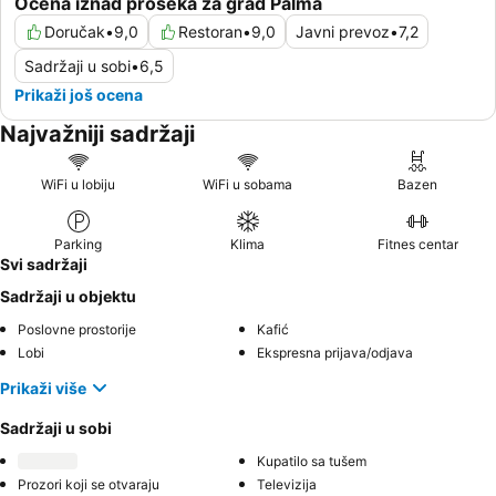
Ocena iznad proseka za grad Palma
Doručak
•
9,0
Restoran
•
9,0
Javni prevoz
•
7,2
Sadržaji u sobi
•
6,5
Prikaži još ocena
Najvažniji sadržaji
WiFi u lobiju
WiFi u sobama
Bazen
Parking
Klima
Fitnes centar
Svi sadržaji
Sadržaji u objektu
Poslovne prostorije
Kafić
Lobi
Ekspresna prijava/odjava
Prikaži više
Sadržaji u sobi
Kupatilo sa tušem
Prozori koji se otvaraju
Televizija