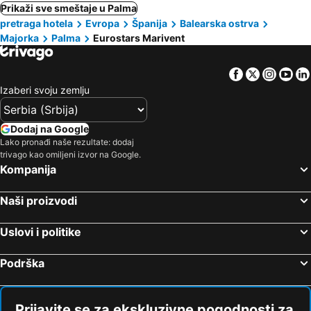
Prikaži sve smeštaje u Palma
pretraga hotela
Evropa
Španija
Balearska ostrva
Majorka
Palma
Eurostars Marivent
Facebook
Twitter
Insta
Yo
Izaberi svoju zemlju
Dodaj na Google
Lako pronađi naše rezultate: dodaj
trivago kao omiljeni izvor na Google.
Kompanija
Naši proizvodi
Uslovi i politike
Podrška
Prijavite se za ekskluzivne pogodnosti za