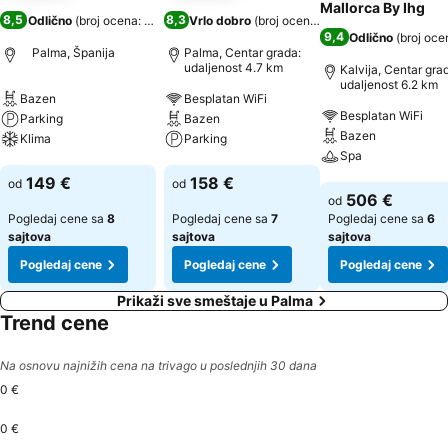
Mallorca By Ihg
8,5
8,3
Odlično
(
broj ocena: 4.043
)
Vrlo dobro
(
broj ocena: 9.915
)
9,4
Odlično
(
broj oce
Palma, Španija
Palma, Centar grada:
udaljenost 4.7 km
Kalvija, Centar gra
udaljenost 6.2 km
Bazen
Besplatan WiFi
Besplatan WiFi
Parking
Bazen
Bazen
Klima
Parking
Spa
Pogledaj cene
Pogledaj cene
149 €
158 €
od
od
Pogledaj cene
506 €
od
Pogledaj cene sa
8
Pogledaj cene sa
7
Pogledaj cene sa
6
sajtova
sajtova
sajtova
Pogledaj cene
Pogledaj cene
Pogledaj cene
Prikaži sve smeštaje u Palma
Trend cene
Na osnovu najnižih cena na trivago u poslednjih 30 dana
0 €
0 €