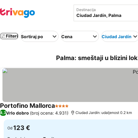
Destinacija
Filteri
Sortiraj po
Cena
Ciudad Jardín
Palma: smeštaji u blizini lo
Portofino Mallorca
4 Zvezdice
Vrlo dobro
(broj ocena: 4.931)
8,3
Ciudad Jardín: udaljenost 0.2 km
123 €
Od