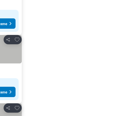
cene
Dodati u favorite
Deli
cene
Dodati u favorite
Deli