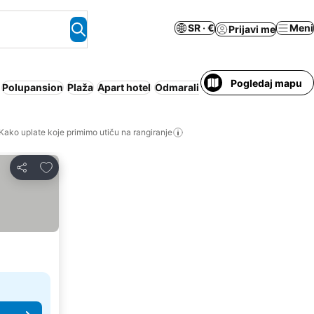
SR · €
Meni
Prijavi me
Pogledaj mapu
Polupansion
Plaža
Apart hotel
Odmaralište
Besplatno otkazivan
Kako uplate koje primimo utiču na rangiranje
Dodati u favorite
Deli