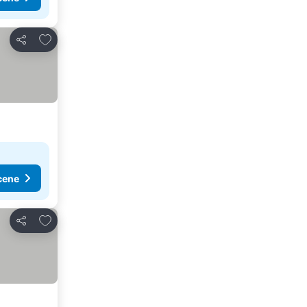
Dodati u favorite
Deli
cene
Dodati u favorite
Deli