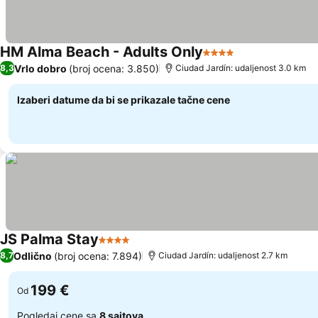
HM Alma Beach - Adults Only
4 Zvezdice
Vrlo dobro
(broj ocena: 3.850)
8,3
Ciudad Jardín: udaljenost 3.0 km
Izaberi datume da bi se prikazale tačne cene
JS Palma Stay
4 Zvezdice
Odlično
(broj ocena: 7.894)
8,7
Ciudad Jardín: udaljenost 2.7 km
199 €
Od
Pogledaj cene sa
8 sajtova