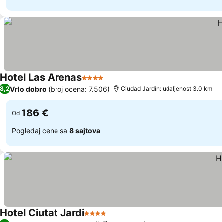
Hotel Las Arenas
4 Zvezdice
Vrlo dobro
(broj ocena: 7.506)
8,2
Ciudad Jardín: udaljenost 3.0 km
186 €
Od
Pogledaj cene sa
8 sajtova
Hotel Ciutat Jardi
4 Zvezdice