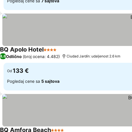
Pogledaj cene sa
7 sajtova
BQ Apolo Hotel
4 Zvezdice
Odlično
(broj ocena: 4.482)
8,6
Ciudad Jardín: udaljenost 2.6 km
133 €
Od
Pogledaj cene sa
5 sajtova
BQ Amfora Beach