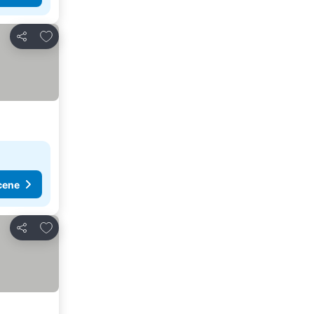
Dodati u favorite
Deli
cene
Dodati u favorite
Deli