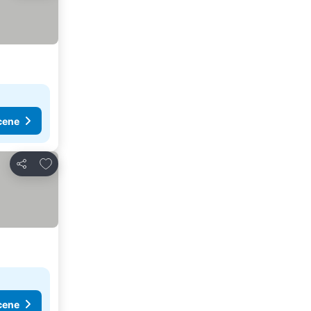
cene
Dodati u favorite
Deli
cene