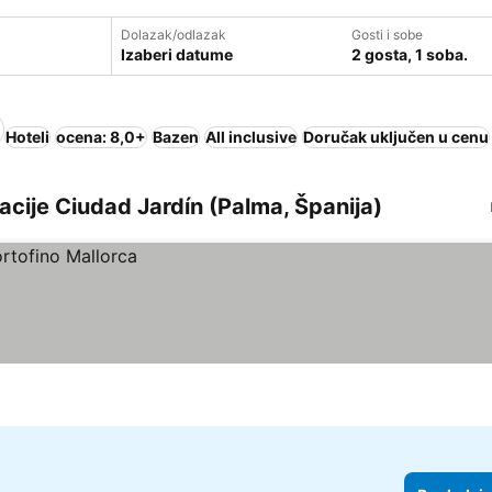
Dolazak/odlazak
Gosti i sobe
Izaberi datume
2 gosta, 1 soba.
Hoteli
ocena: 8,0+
Bazen
All inclusive
Doručak uključen u cenu
kacije Ciudad Jardín (Palma, Španija)