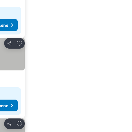
cene
Dodati u favorite
Deli
cene
Dodati u favorite
Deli