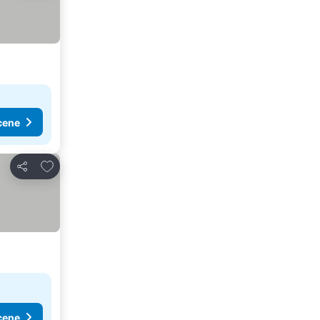
cene
Dodati u favorite
Deli
cene