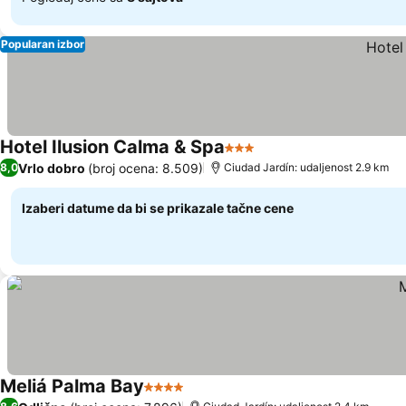
Popularan izbor
Hotel Ilusion Calma & Spa
3 Zvezdice
Vrlo dobro
(broj ocena: 8.509)
8,0
Ciudad Jardín: udaljenost 2.9 km
Izaberi datume da bi se prikazale tačne cene
Meliá Palma Bay
4 Zvezdice