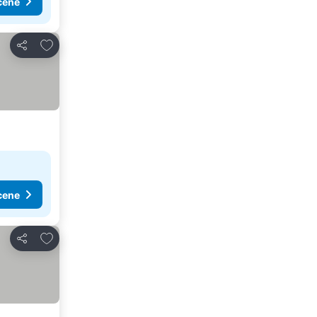
cene
Dodati u favorite
Deli
cene
Dodati u favorite
Deli