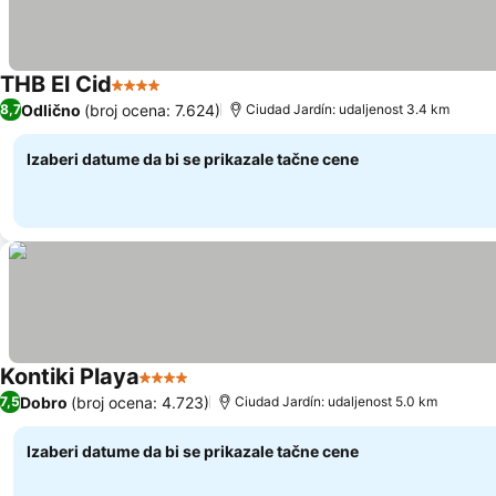
THB El Cid
4 Zvezdice
Odlično
(broj ocena: 7.624)
8,7
Ciudad Jardín: udaljenost 3.4 km
Izaberi datume da bi se prikazale tačne cene
Kontiki Playa
4 Zvezdice
Dobro
(broj ocena: 4.723)
7,5
Ciudad Jardín: udaljenost 5.0 km
Izaberi datume da bi se prikazale tačne cene