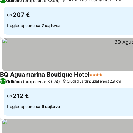
Odlično
(broj ocena: 7.896)
8,6
Ciudad Jardín: udaljenost 2.4 km
207 €
Od
Pogledaj cene sa
7 sajtova
BQ Aguamarina Boutique Hotel
4 Zvezdice
Odlično
(broj ocena: 3.074)
9,4
Ciudad Jardín: udaljenost 2.9 km
212 €
Od
Pogledaj cene sa
6 sajtova