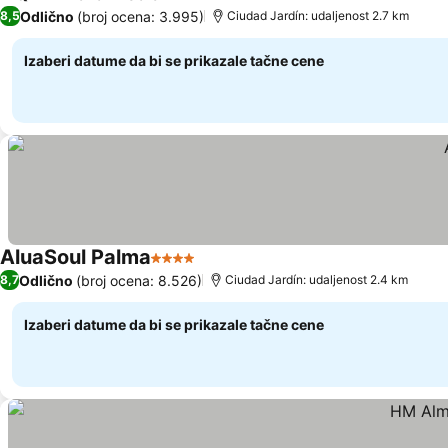
4 Zvezdice
Odlično
(broj ocena: 3.995)
8,5
Ciudad Jardín: udaljenost 2.7 km
Izaberi datume da bi se prikazale tačne cene
AluaSoul Palma
4 Zvezdice
Odlično
(broj ocena: 8.526)
8,7
Ciudad Jardín: udaljenost 2.4 km
Izaberi datume da bi se prikazale tačne cene