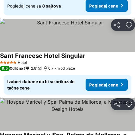
Pogledaj cene sa
8 sajtova
Pogledaj cene
Deli
Do
Sant Francesc Hotel Singular
Pogledaj cene
Hotel
5 Zvezdice
9,5
Odlično
2.815
0.7 km od plaže
Izaberi datume da bi se prikazale
Pogledaj cene
tačne cene
Deli
Do