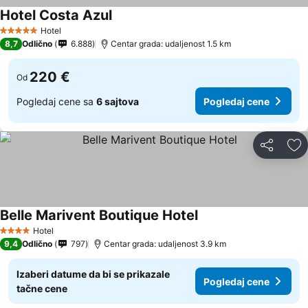
Hotel Costa Azul
Pogledaj cene
Hotel
5 Zvezdice
8,7
Odlično
6.888
Centar grada: udaljenost 1.5 km
220 €
Od
Pogledaj cene sa
6 sajtova
Pogledaj cene
Deli
Do
Belle Marivent Boutique Hotel
Pogledaj cene
Hotel
4 Zvezdice
9,4
Odlično
797
Centar grada: udaljenost 3.9 km
Izaberi datume da bi se prikazale
Pogledaj cene
tačne cene