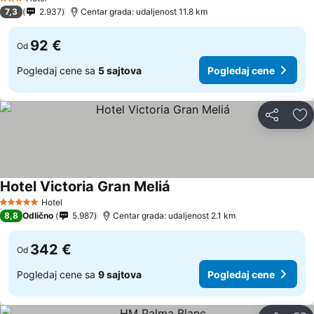
3 Zvezdice
7,3
2.937
Centar grada: udaljenost 11.8 km
92 €
Od
Pogledaj cene sa
5 sajtova
Pogledaj cene
Deli
Do
Hotel Victoria Gran Meliá
Pogledaj cene
Hotel
5 Zvezdice
8,8
Odlično
5.987
Centar grada: udaljenost 2.1 km
342 €
Od
Pogledaj cene sa
9 sajtova
Pogledaj cene