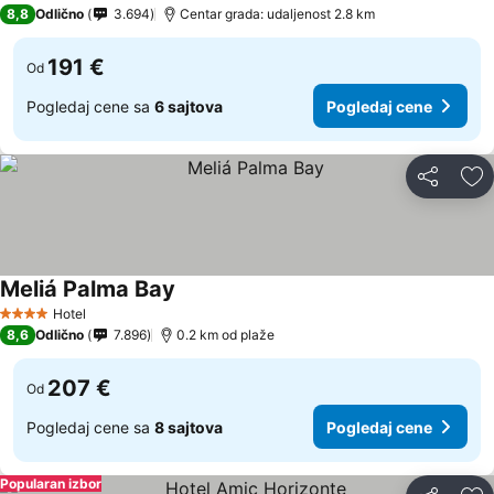
4 Zvezdice
8,8
Odlično
3.694
Centar grada: udaljenost 2.8 km
191 €
Od
Pogledaj cene sa
6 sajtova
Pogledaj cene
Deli
Do
Meliá Palma Bay
Pogledaj cene
Hotel
4 Zvezdice
8,6
Odlično
7.896
0.2 km od plaže
207 €
Od
Pogledaj cene sa
8 sajtova
Pogledaj cene
Popularan izbor