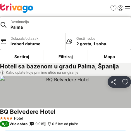
Favoriti
Prijavi
Men
Destinacija
Palma
Dolazak/odlazak
Gosti i sobe
Izaberi datume
2 gosta, 1 soba.
Sortiraj
Filtriraj
Mapa
Hoteli sa bazenom u gradu Palma, Španija
Kako uplate koje primimo utiču na rangiranje
Deli
Do
BQ Belvedere Hotel
Pogledaj cene
Hotel
4 Zvezdice
8,3
Vrlo dobro
9.915
0.5 km od plaže