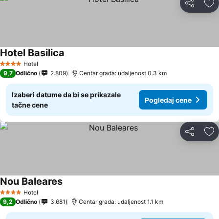
Deli
Do
Hotel Basilica
Pogledaj cene
Hotel
4 Zvezdice
9,7
Odlično
2.809
Centar grada: udaljenost 0.3 km
Izaberi datume da bi se prikazale
Pogledaj cene
tačne cene
Deli
Do
Nou Baleares
Pogledaj cene
Hotel
4 Zvezdice
9,2
Odlično
3.681
Centar grada: udaljenost 1.1 km