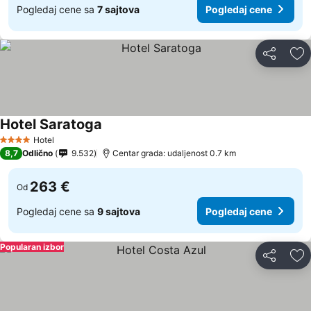
Pogledaj cene sa
7 sajtova
Pogledaj cene
Deli
Do
Hotel Saratoga
Pogledaj cene
Hotel
4 Zvezdice
8,7
Odlično
9.532
Centar grada: udaljenost 0.7 km
263 €
Od
Pogledaj cene sa
9 sajtova
Pogledaj cene
Popularan izbor
Deli
Do