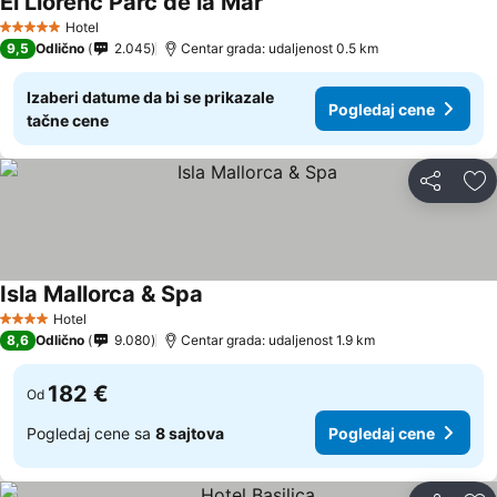
El Llorenc Parc de la Mar
Pogledaj cene
Hotel
5 Zvezdice
9,5
Odlično
2.045
Centar grada: udaljenost 0.5 km
Izaberi datume da bi se prikazale
Pogledaj cene
tačne cene
Deli
Do
Isla Mallorca & Spa
Pogledaj cene
Hotel
4 Zvezdice
8,6
Odlično
9.080
Centar grada: udaljenost 1.9 km
182 €
Od
Pogledaj cene sa
8 sajtova
Pogledaj cene