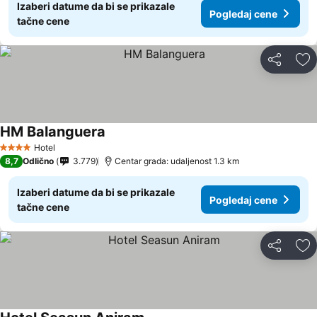
Izaberi datume da bi se prikazale
Pogledaj cene
tačne cene
Deli
Do
HM Balanguera
Pogledaj cene
Hotel
4 Zvezdice
8,7
Odlično
3.779
Centar grada: udaljenost 1.3 km
Izaberi datume da bi se prikazale
Pogledaj cene
tačne cene
Deli
Do