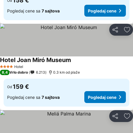
158 €
Od
Pogledaj cene sa
7 sajtova
Pogledaj cene
Deli
Do
Hotel Joan Miró Museum
Pogledaj cene
Hotel
4 Zvezdice
8,4
Vrlo dobro
6.213
0.3 km od plaže
159 €
Od
Pogledaj cene sa
7 sajtova
Pogledaj cene
Deli
Do