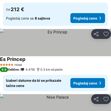
212 €
Od
Pogledaj cene sa
8 sajtova
Pogledaj cene
Deli
Do
Es Princep
Pogledaj cene
Hotel
5 Zvezdice
9,6
Odlično
4.479
0.3 km od plaže
Izaberi datume da bi se prikazale
Pogledaj cene
tačne cene
Deli
Do