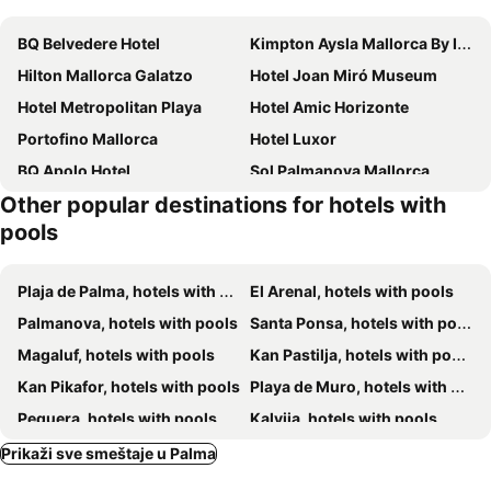
BQ Belvedere Hotel
Kimpton Aysla Mallorca By Ihg
Hilton Mallorca Galatzo
Hotel Joan Miró Museum
Hotel Metropolitan Playa
Hotel Amic Horizonte
Portofino Mallorca
Hotel Luxor
BQ Apolo Hotel
Sol Palmanova Mallorca
Other popular destinations for hotels with
Valentin Grand Park Suite Hotel
Alua Leo
pools
BQ Amfora Beach
Iberostar Waves Cristina
Hotel Morlans
Sun Club El Dorado
Plaja de Palma, hotels with pools
El Arenal, hotels with pools
Seramar Luna Park Adults Only
whala!beach
Palmanova, hotels with pools
Santa Ponsa, hotels with pools
Alua Calvia Mallorca
ILUNION Palmanova Mallorca
Magaluf, hotels with pools
Kan Pastilja, hotels with pools
Alua Gran Camp de Mar
BQ Augusta Hotel
Kan Pikafor, hotels with pools
Playa de Muro, hotels with pools
Hotel Amic Gala
Hotel Palma Bellver Affiliated by Meliá
Peguera, hotels with pools
Kalvija, hotels with pools
AluaSoul Palma
Valentin Reina Paguera
Iljetas, hotels with pools
Kolonija de Sant Hordi, hotels with pools
Prikaži sve smeštaje u Palma
Eurostars Marivent
Hotel Don Miguel Playa
Puerto de Soler, hotels with pools
Ljukmajor, hotels with pools
Welikehotel Fenix
Sol Guadalupe