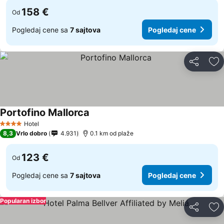
158 €
Od
Pogledaj cene sa
7 sajtova
Pogledaj cene
Deli
Do
Portofino Mallorca
Pogledaj cene
Hotel
4 Zvezdice
8,3
Vrlo dobro
4.931
0.1 km od plaže
123 €
Od
Pogledaj cene sa
7 sajtova
Pogledaj cene
Popularan izbor
Deli
Do