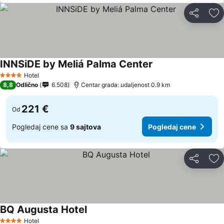
Deli
Do
INNSiDE by Meliá Palma Center
Pogledaj cene
Hotel
4 Zvezdice
8,8
Odlično
6.508
Centar grada: udaljenost 0.9 km
221 €
Od
Pogledaj cene sa
9 sajtova
Pogledaj cene
Deli
Do
BQ Augusta Hotel
Pogledaj cene
Hotel