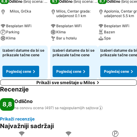
8,8
9,1
8,7
Odlično
(
broj ocena: 497
)
Odlično
(
broj ocena: 368
)
Odlično
(
broj oce
Milos, Grčka
Milos, Centar grada:
Apolonia, Centar g
udaljenost 0.1 km
udaljenost 5.5 km
Besplatan WiFi
Besplatan WiFi
Besplatan WiFi
Parking
Klima
Bazen
Klima
Bar u hotelu
Spa
Izaberi datume da bi se
Izaberi datume da bi se
Izaberi datume da bi
prikazale tačne cene
prikazale tačne cene
prikazale tačne cen
Pogledaj cene
Pogledaj cene
Pogledaj cene
Prikaži sve smeštaje u Milos
Recenzije
Odlično
8,8
na osnovu ocena (497) sa najpopularnijih
sajtova
Prikaži recenzije
Najvažniji sadržaji