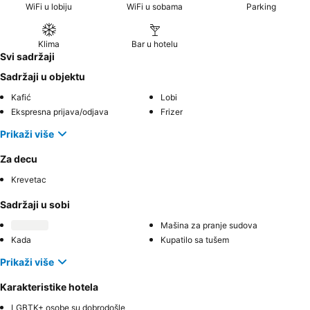
WiFi u lobiju
WiFi u sobama
Parking
Klima
Bar u hotelu
Svi sadržaji
Sadržaji u objektu
Kafić
Lobi
Ekspresna prijava/odjava
Frizer
Prikaži više
Za decu
Krevetac
Sadržaji u sobi
Mašina za pranje sudova
Kada
Kupatilo sa tušem
Prikaži više
Karakteristike hotela
LGBTK+ osobe su dobrodošle