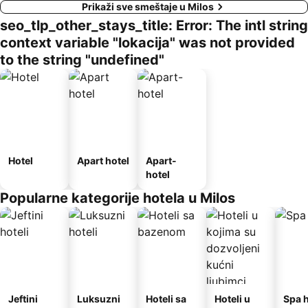
Prikaži sve smeštaje u Milos
seo_tlp_other_stays_title: Error: The intl string
context variable "lokacija" was not provided
to the string "undefined"
Hotel
Apart hotel
Apart-
hotel
Popularne kategorije hotela u Milos
Jeftini
Luksuzni
Hoteli sa
Hoteli u
Spa h