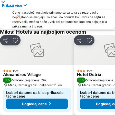
Prikaži više
Cene i raspoloživost koje primamo sa sajtova za rezervaciju
neprestano se menjaju. To znači da ponuda koju vidiš na sajtu za
rezervaciju možda neće uvek biti potpuno ista kao ona koja je bila
prikazana na trivagu.
Milos: Hotels sa najboljom ocenom
Deli
Dodati u favorite
Deli
Dodati u favo
Hotel
Hotel
3 Zvezdice
3 Zvezdice
Alexandros Village
Hotel Ostria
9,5
9,5
Odlično
(
broj ocena: 797
)
Odlično
(
broj ocena:
Milos, Centar grada: udaljenost 1.1 km
Milos, Centar grada: u
Izaberi datume da bi se prikazale
Izaberi datume da bi
tačne cene
tačne cene
Pogledaj cene
Pogledaj c