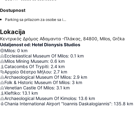
Dostupnost
Parking sa prilazom za osobe sa invaliditetom
Lokacija
Κεντρικός Δρόμος Αδαμαντα -Πλάκας, 84800, Milos, Grčka
Udaljenost od: Hotel Dionysis Studios
Milos
:
0
km
Ecclesiastical Museum Of Milos
:
0.1
km
Milos Mining Museum
:
0.6
km
Catacombs Of Trypiti
:
2.4
km
Αρχαίο Θέατρο Μήλου
:
2.7
km
Archaeological Museum Of Milos
:
2.9
km
Folk & Historic Museum Of Milos
:
3
km
Venetian Castle Of Milos
:
3.1
km
Kleftiko
:
13.1
km
Archaeological Museum Of Kimolos
:
13.6
km
Chania International Airport "Ioannis Daskalogiannis"
:
135.8
km