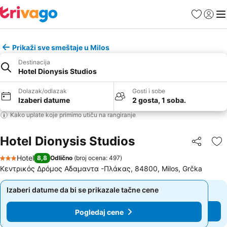
Favoriti
Prijavi
Men
Prikaži sve smeštaje u Milos
Destinacija
Hotel Dionysis Studios
Dolazak/odlazak
Gosti i sobe
Izaberi datume
2 gosta, 1 soba.
Kako uplate koje primimo utiču na rangiranje
Hotel Dionysis Studios
Deli
Do
Hotel
8,8
Odlično
(
broj ocena: 497
)
3 Zvezdice
Κεντρικός Δρόμος Αδαμαντα -Πλάκας, 84800, Milos, Grčka
Izaberi datume da bi se prikazale tačne cene
Izaberi datume da bi se prikazale tačne cene
Pogledaj cene
Pogledaj cene