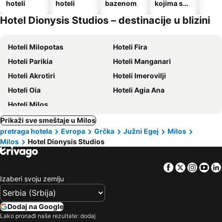
hoteli
hoteli
bazenom
kojima su
dozvoljeni
Hotel Dionysis Studios – destinacije u blizini
kućni
ljubimci
Hoteli Milopotas
Hoteli Fira
Hoteli Parikia
Hoteli Manganari
Hoteli Akrotiri
Hoteli Imerovilji
Hoteli Oia
Hoteli Agia Ana
Hoteli Milos
Prikaži sve smeštaje u Milos
pretraga hotela
Evropa
Grčka
Južni Egej
Milos
Milos
Hotel Dionysis Studios
Facebook
Twitter
Insta
Yo
Izaberi svoju zemlju
Dodaj na Google
Lako pronađi naše rezultate: dodaj