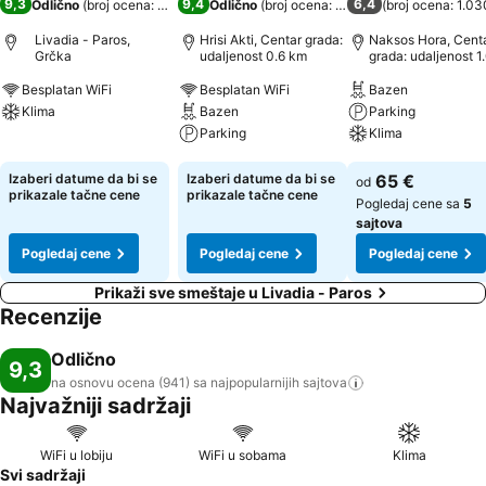
9,3
9,4
6,4
Odlično
(
broj ocena: 941
)
Odlično
(
broj ocena: 634
)
(
broj ocena: 1.03
Livadia - Paros,
Hrisi Akti, Centar grada:
Naksos Hora, Cent
Grčka
udaljenost 0.6 km
grada: udaljenost 1
Besplatan WiFi
Besplatan WiFi
Bazen
Klima
Bazen
Parking
Parking
Klima
Pogledaj cene
Pogledaj cene
Pogledaj cene
Izaberi datume da bi se
Izaberi datume da bi se
65 €
od
prikazale tačne cene
prikazale tačne cene
Pogledaj cene sa
5
sajtova
Pogledaj cene
Pogledaj cene
Pogledaj cene
Prikaži sve smeštaje u Livadia - Paros
Recenzije
Odlično
9,3
na osnovu ocena (941) sa najpopularnijih
sajtova
Najvažniji sadržaji
WiFi u lobiju
WiFi u sobama
Klima
Svi sadržaji