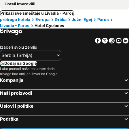
Hoteli Imerovilji
Prikaži sve smeštaje u Livadia - Paros
pretraga hotela
Evropa
Grčka
Južni Egej
Paros
Livadia - Paros
Hotel Cyclades
Facebook
Twitter
Insta
Yo
Izaberi svoju zemlju
Dodaj na Google
Lako pronađi naše rezultate: dodaj
trivago kao omiljeni izvor na Google.
Kompanija
Naši proizvodi
Uslovi i politike
Podrška