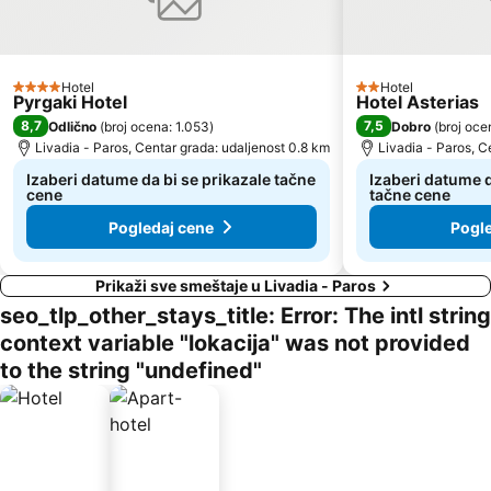
Hotel
Hotel
4 Zvezdice
2 Zvezdice
Pyrgaki Hotel
Hotel Asterias
8,7
7,5
Odlično
(
broj ocena: 1.053
)
Dobro
(
broj oce
Livadia - Paros, Centar grada: udaljenost 0.8 km
Livadia - Paros, C
Izaberi datume da bi se prikazale tačne
Izaberi datume d
cene
tačne cene
Pogledaj cene
Pogle
Prikaži sve smeštaje u Livadia - Paros
seo_tlp_other_stays_title: Error: The intl string
context variable "lokacija" was not provided
to the string "undefined"