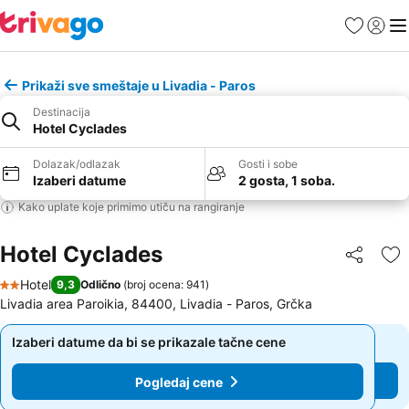
Favoriti
Prijavi
Men
Prikaži sve smeštaje u Livadia - Paros
Destinacija
Hotel Cyclades
Dolazak/odlazak
Gosti i sobe
Izaberi datume
2 gosta, 1 soba.
Kako uplate koje primimo utiču na rangiranje
Hotel Cyclades
Deli
Do
Hotel
9,3
Odlično
(
broj ocena: 941
)
2 Zvezdice
Livadia area Paroikia, 84400, Livadia - Paros, Grčka
Izaberi datume da bi se prikazale tačne cene
Izaberi datume da bi se prikazale tačne cene
Pogledaj cene
Pogledaj cene