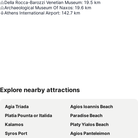
Della Rocca-Barozzi Venetian Museum
:
19.5
km
Archaeological Museum Of Naxos
:
19.6
km
Athens International Airport
:
142.7
km
Explore nearby attractions
Proširi mapu
Agia Triada
Agios Ioannis Beach
Platia Pounta or Italida
Paradise Beach
Kalamos
Platy Yialos Beach
Syros Port
Agios Panteleimon