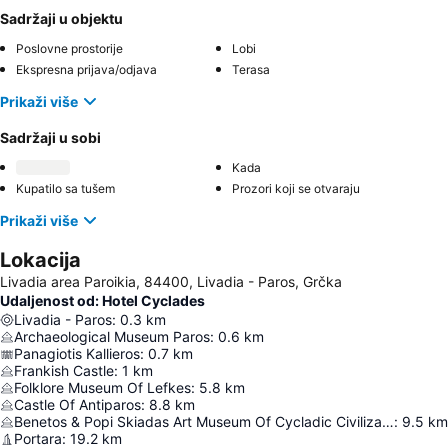
Sadržaji u objektu
Poslovne prostorije
Lobi
Ekspresna prijava/odjava
Terasa
Prikaži više
Sadržaji u sobi
Kada
Kupatilo sa tušem
Prozori koji se otvaraju
Prikaži više
Lokacija
Livadia area Paroikia, 84400, Livadia - Paros, Grčka
Udaljenost od: Hotel Cyclades
Livadia - Paros
:
0.3
km
Archaeological Museum Paros
:
0.6
km
Panagiotis Kallieros
:
0.7
km
Frankish Castle
:
1
km
Folklore Museum Of Lefkes
:
5.8
km
Castle Of Antiparos
:
8.8
km
Benetos & Popi Skiadas Art Museum Of Cycladic Civilization
:
9.5
km
Portara
:
19.2
km