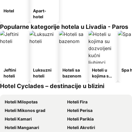
Hotel
Apart-
hotel
Popularne kategorije hotela u Livadia - Paros
Jeftini
Luksuzni
Hoteli sa
Hoteli u
Spa h
hoteli
hoteli
bazenom
kojima su
dozvoljeni
Hotel Cyclades – destinacije u blizini
kućni
ljubimci
Hoteli Milopotas
Hoteli Fira
Hoteli Mikonos grad
Hoteli Perisa
Hoteli Kamari
Hoteli Parikia
Hoteli Manganari
Hoteli Akrotiri