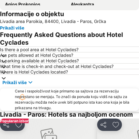
Agios Prokopios
Aleukantra
Informacije o objektu
Theologos
Limani Naxou
Livadia area Paroikia, 84400, Livadia - Paros, Grčka
Elia
Prikaži više
Frequently Asked Questions about Hotel
Cyclades
Is there a pool area at Hotel Cyclades?
Are pets allowed at Hotel Cyclades?
Is parking available at Hotel Cyclades?
What time is check-in and check-out at Hotel Cyclades?
Where is Hotel Cyclades located?
Prikaži više
Cene i raspoloživost koje primamo sa sajtova za rezervaciju
neprestano se menjaju. To znači da ponuda koju vidiš na sajtu za
rezervaciju možda neće uvek biti potpuno ista kao ona koja je bila
prikazana na trivagu.
Livadia - Paros: Hotels sa najboljom ocenom
Popularan izbor
Deli
Dodati u favorite
Deli
Dodati u f