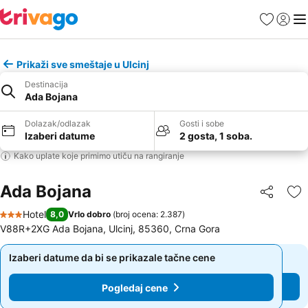
Favoriti
Prijavi
Men
Prikaži sve smeštaje u Ulcinj
Destinacija
Ada Bojana
Dolazak/odlazak
Gosti i sobe
Izaberi datume
2 gosta, 1 soba.
Kako uplate koje primimo utiču na rangiranje
Ada Bojana
Deli
Do
Hotel
8,0
Vrlo dobro
(
broj ocena: 2.387
)
3 Zvezdice
V88R+2XG Ada Bojana, Ulcinj, 85360, Crna Gora
Izaberi datume da bi se prikazale tačne cene
Izaberi datume da bi se prikazale tačne cene
Pogledaj cene
Pogledaj cene