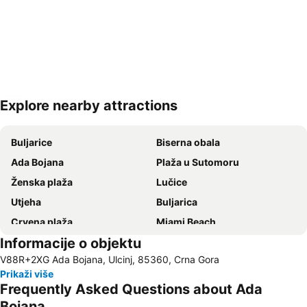
Explore nearby attractions
Proširi mapu
Buljarice
Biserna obala
Ada Bojana
Plaža u Sutomoru
Ženska plaža
Lučice
Utjeha
Buljarica
Crvena plaža
Miami Beach
Informacije o objektu
Uvala Valdanos
Kopakabana
V88R+2XG Ada Bojana, Ulcinj, 85360, Crna Gora
Kraljičina plaža
Veliki Pijesak
Prikaži više
Stari Grad
Mala
Frequently Asked Questions about Ada
Maljevik
Mojito
Bojana