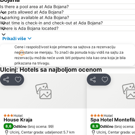
Stari Bar
Kitesurf club Dolcinium
Is there a pool area at Ada Bojana?
Are pets allowed at Ada Bojana?
Safari
Luka Bar
Is parking available at Ada Bojana?
What time is check-in and check-out at Ada Bojana?
Skadarsko jezero - Schkodra
Albatros
Where is Ada Bojana located?
Ivana
Liman II
Prikaži više
Europa Beach
Toni Grill
Cene i raspoloživost koje primamo sa sajtova za rezervaciju
MCM Beach
Skadar Lake
neprestano se menjaju. To znači da ponuda koju vidiš na sajtu za
rezervaciju možda neće uvek biti potpuno ista kao ona koja je bila
MCM
Sapore di Mare
prikazana na trivagu.
Aquarius White
Ulcinj: Hotels sa najboljom ocenom
Deli
Dodati u favorite
Deli
Dodati u favo
Hotel
Hotel
3 Zvezdice
4 Zvezdice
House Kraja
Spa Hotel Montefil
8,6
8,9
Odlično
(
broj ocena: 99
)
Odlično
(
broj ocena:
Ulcinj, Centar grada: udaljenost 5.7 km
Ulcinj, Centar grada: u