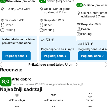
8,0
7,7
Vrlo dobro
(
broj ocena: 2.387
)
Dobro
(
broj ocena: 284
)
8,8
Odlično
(
broj oce
Ulcinj, Crna Gora
Ulcinj, Centar grada:
udaljenost 1.1 km
Ulcinj, Centar grad
udaljenost 2.7 km
Besplatan WiFi
Besplatan WiFi
Besplatan WiFi
Bazen
Bazen
Bazen
Parking
Parking
Parking
Izaberi datume da bi se
53 €
od
prikazale tačne cene
167 €
od
Pogledaj cene sa
2 sajta
Pogledaj cene sa
4 s
Pogledaj cene
Pogledaj cene
Pogledaj cene
Prikaži sve smeštaje u Ulcinj
Recenzije
Vrlo dobro
8,0
na osnovu ocena (2.387) sa najpopularnijih
sajtova
Najvažniji sadržaji
WiFi u lobiju
WiFi u sobama
Bazen