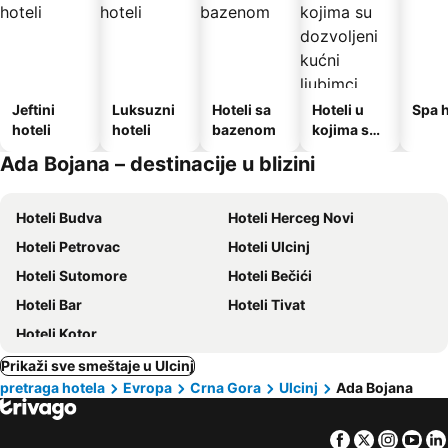
Jeftini
Luksuzni
Hoteli sa
Hoteli u
Spa h
hoteli
hoteli
bazenom
kojima su
dozvoljeni
Ada Bojana – destinacije u blizini
kućni
ljubimci
Hoteli Budva
Hoteli Herceg Novi
Hoteli Petrovac
Hoteli Ulcinj
Hoteli Sutomore
Hoteli Bečići
Hoteli Bar
Hoteli Tivat
Hoteli Kotor
Prikaži sve smeštaje u Ulcinj
pretraga hotela
Evropa
Crna Gora
Ulcinj
Ada Bojana
Facebook
Twitter
Insta
Yo