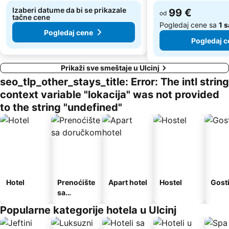
Izaberi datume da bi se prikazale
99 €
od
tačne cene
Pogledaj cene sa
1 s
Pogledaj cene
Pogledaj c
Prikaži sve smeštaje u Ulcinj
seo_tlp_other_stays_title: Error: The intl string
context variable "lokacija" was not provided
to the string "undefined"
Hotel
Prenoćište
Apart hotel
Hostel
Gost
sa
doručkom
Popularne kategorije hotela u Ulcinj