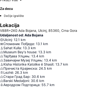
Za decu
Dečije igralište
Lokacija
V88R+2XG Ada Bojana, Ulcinj, 85360, Crna Gora
Udaljenost od: Ada Bojana
Ulcinj
:
12.1
km
Споменик Побједе
:
13.1
km
Sahat Kulla
:
13.3
km
Museum Bey's house
:
13.3
km
Тврђава Улцињ
:
13.4
km
Завичајни Музеј Улцињ
:
13.4
km
Kisha Historike Katolike ë Shasit
:
13.7
km
Пречиста Крајинска
:
24.5
km
Lezhë
:
26.3
km
Стари Град Бар
:
30.6
km
Barski Medaljoni
:
30.6
km
Аеродром Подгорица
:
55.7
km