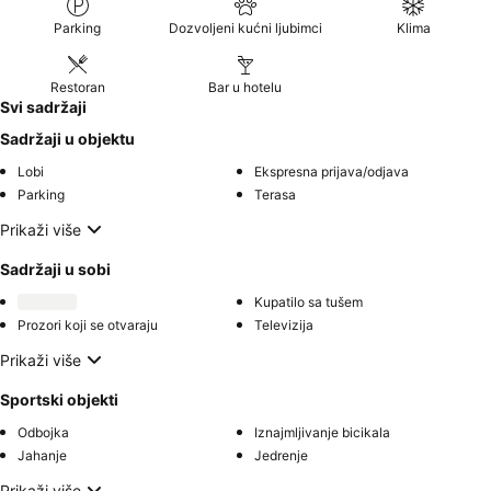
Parking
Dozvoljeni kućni ljubimci
Klima
Restoran
Bar u hotelu
Svi sadržaji
Sadržaji u objektu
Lobi
Ekspresna prijava/odjava
Parking
Terasa
Prikaži više
Sadržaji u sobi
Kupatilo sa tušem
Prozori koji se otvaraju
Televizija
Prikaži više
Sportski objekti
Odbojka
Iznajmljivanje bicikala
Jahanje
Jedrenje
Prikaži više