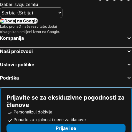
Izaberi svoju zemlju
Dodaj na Google
Lako pronađi naše rezultate: dodaj
trivago kao omiljeni izvor na Google.
Kompanija
Naši proizvodi
Uslovi i politike
Podrška
Prijavite se za ekskluzivne pogodnosti za
članove
Personalizuj doživljaj
Ponude za lojalnost i cene za članove
Prijavi se