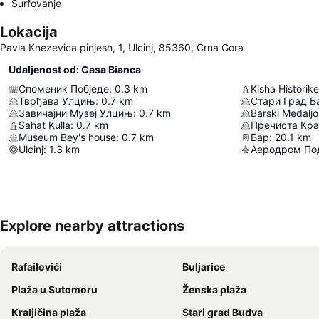
Surfovanje
Lokacija
Pavla Knezevica pinjesh, 1, Ulcinj, 85360, Crna Gora
Udaljenost od: Casa Bianca
Споменик Побједе
:
0.3
km
Kisha Historike
Тврђава Улцињ
:
0.7
km
Стари Град Б
Завичајни Музеј Улцињ
:
0.7
km
Barski Medaljo
Sahat Kulla
:
0.7
km
Пречиста Кра
Museum Bey's house
:
0.7
km
Бар
:
20.1
km
Ulcinj
:
1.3
km
Аеродром По
Explore nearby attractions
Rafailovići
Buljarice
Plaža u Sutomoru
Ženska plaža
Kraljičina plaža
Stari grad Budva