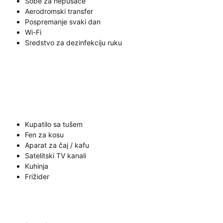
Sobe za nepušače
Aerodromski transfer
Pospremanje svaki dan
Wi-Fi
Sredstvo za dezinfekciju ruku
Kupatilo sa tušem
Fen za kosu
Aparat za čaj / kafu
Satelitski TV kanali
Kuhinja
Frižider