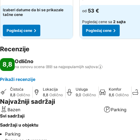
Izaberi datume da bi se prikazale
53 €
od
tačne cene
Pogledaj cene sa
2 sajta
Pogledaj cene
Pogledaj cene
Recenzije
Odlično
8,8
na osnovu ocena (89) sa najpopularnijih
sajtova
Prikaži recenzije
Čistoća
Lokacija
Usluga
Komfor
8,8
Odlično
8,8
Odlično
9,0
Odlično
8,6
Odlično
Najvažniji sadržaji
Bazen
Parking
Svi sadržaji
Sadržaji u objektu
Parking