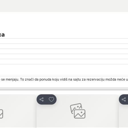
ca
 se menjaju. To znači da ponuda koju vidiš na sajtu za rezervaciju možda neće u
te
Dodati u favorite
Deli
Del