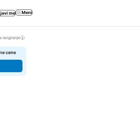
Meni
ijavi me
a rangiranje
čne cene