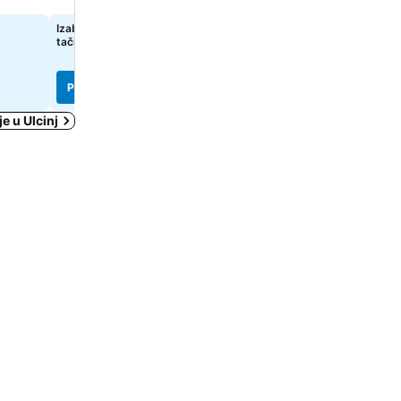
Izaberi datume da bi se prikazale
Izaberi datume da bi se pr
tačne cene
tačne cene
Pogledaj cene
Pogledaj cene
e u Ulcinj