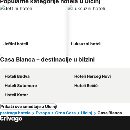
Popularne kategorije hotela u Ulcinj
Jeftini hoteli
Luksuzni hoteli
Casa Bianca – destinacije u blizini
Hoteli Budva
Hoteli Herceg Novi
Hoteli Sutomore
Hoteli Bečići
Hoteli Kotor
Prikaži sve smeštaje u Ulcinj
pretraga hotela
Evropa
Crna Gora
Ulcinj
Casa Bianca