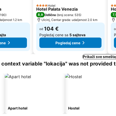
Hotel
4 Zvezdice
4 
a
Hotel Palata Venezia
Ho
8,9
7,
 190
)
Odlično
(
broj ocena: 535
)
daljenost 1.2 km
Ulcinj, Centar grada: udaljenost 2.0 km
104 €
od
o
ajta
Pogledaj cene sa
5 sajtova
P
ene
Pogledaj cene
Prikaži sve smeštaj
ng context variable "lokacija" was not provided 
Apart hotel
Hostel