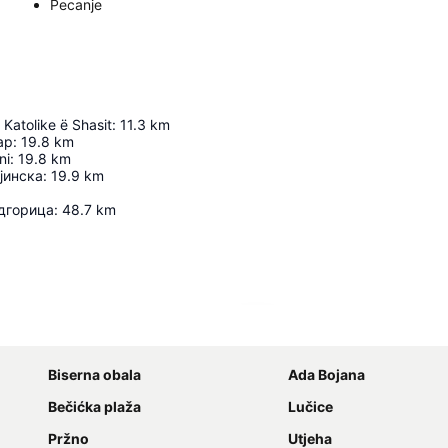
Pecanje
 Katolike ë Shasit
:
11.3
km
ар
:
19.8
km
ni
:
19.8
km
јинска
:
19.9
km
дгорица
:
48.7
km
Proširi mapu
Biserna obala
Ada Bojana
Bečićka plaža
Lučice
Pržno
Utjeha