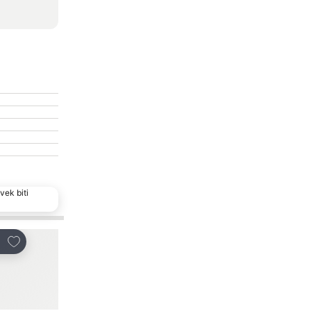
vek biti
Dodati u favorite
Dodati u favorite
i
Deli