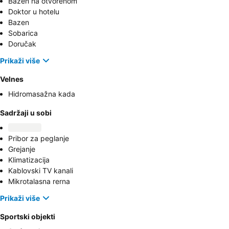
Bazen na otvorenom
Doktor u hotelu
Bazen
Sobarica
Doručak
Prikaži više
Velnes
Hidromasažna kada
Sadržaji u sobi
Pribor za peglanje
Grejanje
Klimatizacija
Kablovski TV kanali
Mikrotalasna rerna
Prikaži više
Sportski objekti