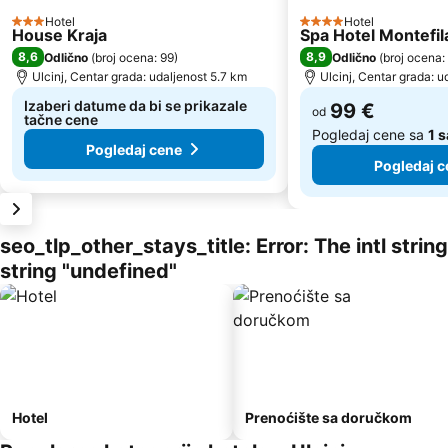
Hotel
Hotel
3 Zvezdice
4 Zvezdice
House Kraja
Spa Hotel Montefil
8,6
8,9
Odlično
(
broj ocena: 99
)
Odlično
(
broj ocena:
Ulcinj, Centar grada: udaljenost 5.7 km
Ulcinj, Centar grada: u
Izaberi datume da bi se prikazale
99 €
od
tačne cene
Pogledaj cene sa
1 s
Pogledaj cene
Pogledaj c
seo_tlp_other_stays_title: Error: The intl stri
string "undefined"
Hotel
Prenoćište sa doručkom