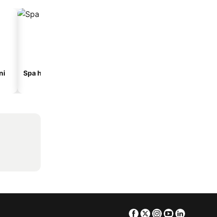
ni
Spa hoteli
Hoteli na plaži
Facebook
Twitter
Instagram
Youtube
Linkedin