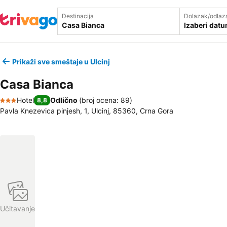
Destinacija
Dolazak/odlaz
Izaberi dat
Prikaži sve smeštaje u Ulcinj
Casa Bianca
Hotel
Odlično
(
broj ocena: 89
)
8,8
3 Zvezdice
Pavla Knezevica pinjesh, 1, Ulcinj, 85360, Crna Gora
Učitavanje