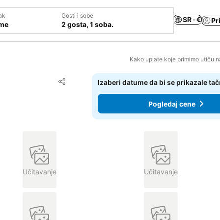
ak
Gosti i sobe
SR · €
Pr
ume
2 gosta, 1 soba.
Kako uplate koje primimo utiču n
Dodati u favorite
Izaberi datume da bi se prikazale ta
Deli
Pogledaj cene
Učitavanje
Učitavanje