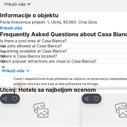
Prikaži više
Informacije o objektu
Pavla Knezevica pinjesh, 1, Ulcinj, 85360, Crna Gora
Prikaži više
Frequently Asked Questions about Casa Bian
Is there a pool area at Casa Bianca?
Are pets allowed at Casa Bianca?
Is parking available at Casa Bianca?
Where is Casa Bianca located?
Which popular attractions are close to Casa Bianca?
Prikaži više
Cene i raspoloživost koje primamo sa sajtova za rezervaciju neprestano
potpuno ista kao ona koja je bila prikazana na trivagu.
Ulcinj: Hotels sa najboljom ocenom
Dodati u favorite
Dodati u favori
Deli
Deli