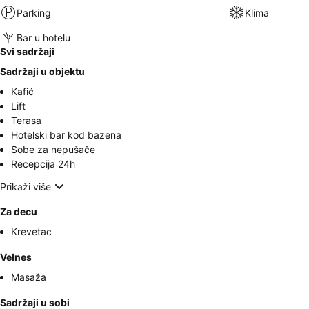
Parking
Klima
Bar u hotelu
Svi sadržaji
Sadržaji u objektu
Kafić
Lift
Terasa
Hotelski bar kod bazena
Sobe za nepušače
Recepcija 24h
Prikaži više
Za decu
Krevetac
Velnes
Masaža
Sadržaji u sobi