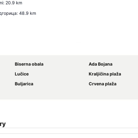
ni
:
20.9
km
дгорица
:
48.9
km
Proširi mapu
Biserna obala
Ada Bojana
Lučice
Kraljičina plaža
Buljarica
Crvena plaža
ry