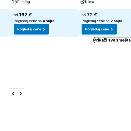
Parking
Klima
Pogledaj cene
Pogledaj cene
167 €
72 €
od
od
Pogledaj cene sa
4 sajta
Pogledaj cene sa
2 sajta
Pogledaj cene
Pogledaj cene
Prikaži sve smeštaj