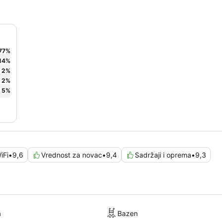
77
%
14
%
2
%
2
%
5
%
iFi
•
9,6
Vrednost za novac
•
9,4
Sadržaji i oprema
•
9,3
a
Bazen