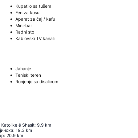
Kupatilo sa tušem
Fen za kosu
Aparat za čaj / kafu
Mini-bar
Radni sto
Kablovski TV kanali
Jahanje
Teniski teren
Ronjenje sa disalicom
 Katolike ë Shasit
:
9.9
km
јинска
:
19.3
km
ар
:
20.9
km