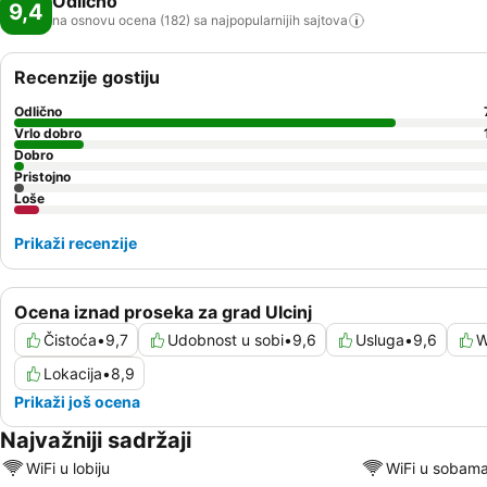
Odlično
9,4
na osnovu ocena (182) sa najpopularnijih
sajtova
Recenzije gostiju
Odlično
Vrlo dobro
Dobro
Pristojno
Loše
Prikaži recenzije
Ocena iznad proseka za grad Ulcinj
Čistoća
•
9,7
Udobnost u sobi
•
9,6
Usluga
•
9,6
W
Lokacija
•
8,9
Prikaži još ocena
Najvažniji sadržaji
WiFi u lobiju
WiFi u sobam