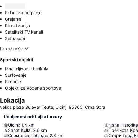
Pribor za peglanje
Grejanje
Klimatizacija
Satelitski TV kanali
Sef u sobi
Prikaži više
Sportski objekti
Iznajmljivanje bicikala
Surfovanje
Pecanje
Objekti za vodene sportove
Lokacija
velika plaza Bulevar Teuta, Ulcinj, 85360, Crna Gora
Udaljenost od: Lajka Luxury
Ulcinj
:
1.4
km
Kisha Historike
Sahat Kulla
:
2.6
km
Пречиста Кра
Споменик Побједе
:
2.6
km
Стари Град Б