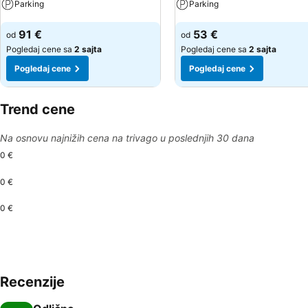
Parking
Parking
Pogledaj cene
Pogledaj cene
91 €
53 €
od
od
Pogledaj cene sa
2 sajta
Pogledaj cene sa
2 sajta
Pogledaj cene
Pogledaj cene
Trend cene
Na osnovu najnižih cena na trivago u poslednjih 30 dana
0 €
0 €
0 €
Recenzije