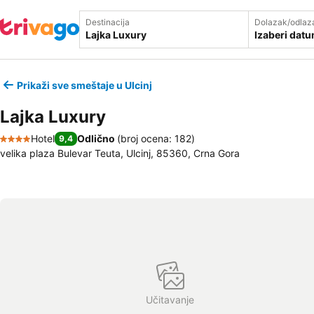
Destinacija
Dolazak/odlaz
Izaberi dat
Prikaži sve smeštaje u Ulcinj
Lajka Luxury
Hotel
Odlično
(
broj ocena: 182
)
9,4
4 Zvezdice
velika plaza Bulevar Teuta, Ulcinj, 85360, Crna Gora
Učitavanje