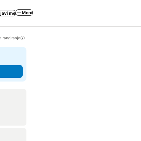
Meni
ijavi me
a rangiranje