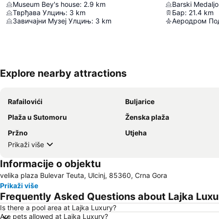
Museum Bey's house
:
2.9
km
Barski Medaljo
Тврђава Улцињ
:
3
km
Бар
:
21.4
km
Завичајни Музеј Улцињ
:
3
km
Аеродром По
Explore nearby attractions
Rafailovići
Buljarice
Plaža u Sutomoru
Ženska plaža
Pržno
Utjeha
Prikaži više
Informacije o objektu
velika plaza Bulevar Teuta, Ulcinj, 85360, Crna Gora
Prikaži više
Frequently Asked Questions about Lajka Luxu
Is there a pool area at Lajka Luxury?
Are pets allowed at Lajka Luxury?