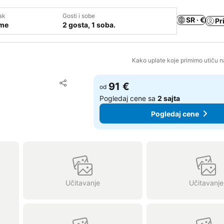
ak
Gosti i sobe
SR · €
Pr
ume
2 gosta, 1 soba.
Kako uplate koje primimo utiču n
Dodati u favorite
91 €
od
Deli
Pogledaj cene sa
2 sajta
Pogledaj cene
Učitavanje
Učitavanje