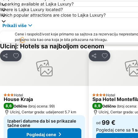
Is parking available at Lajka Luxury?
Where is Lajka Luxury located?
Which popular attractions are close to Lajka Luxury?
Prikaži više
Cene i raspoloživost koje primamo sa sajtova za rezervaciju neprestano
potpuno ista kao ona koja je bila prikazana na trivagu.
Ulcinj: Hotels sa najboljom ocenom
Dodati u favorite
Dodati u favori
Deli
Deli
Hotel
Hotel
3 Zvezdice
4 Zvezdice
House Kraja
Spa Hotel Montefil
8,6
8,9
Odlično
(
broj ocena: 99
)
Odlično
(
broj ocena:
Ulcinj, Centar grada: udaljenost 5.7 km
Ulcinj, Centar grada: u
Izaberi datume da bi se prikazale
99 €
od
tačne cene
Pogledaj cene sa
1 s
Pogledaj cene