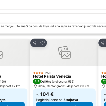
 se menjaju. To znači da ponuda koju vidiš na sajtu za rezervaciju možda neće u
te
Dodati u favorite
Deli
Del
Hotel
4 Zvezdice
4 
a
Hotel Palata Venezia
Ho
8,9
7,
 190
)
Odlično
(
broj ocena: 535
)
daljenost 1.2 km
Ulcinj, Centar grada: udaljenost 2.0 km
104 €
od
o
ajta
Pogledaj cene sa
5 sajtova
P