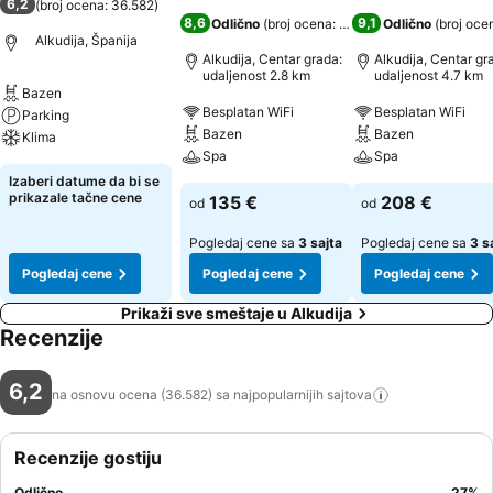
6,2
(
broj ocena: 36.582
)
8,6
9,1
Odlično
(
broj ocena: 14.185
)
Odlično
(
broj oce
Alkudija, Španija
Alkudija, Centar grada:
Alkudija, Centar gr
udaljenost 2.8 km
udaljenost 4.7 km
Bazen
Besplatan WiFi
Besplatan WiFi
Parking
Bazen
Bazen
Klima
Spa
Spa
Izaberi datume da bi se
prikazale tačne cene
135 €
208 €
od
od
Pogledaj cene sa
3 sajta
Pogledaj cene sa
3 s
Pogledaj cene
Pogledaj cene
Pogledaj cene
Prikaži sve smeštaje u Alkudija
Recenzije
6,2
na osnovu ocena (36.582) sa najpopularnijih
sajtova
Recenzije gostiju
Odlično
27
%