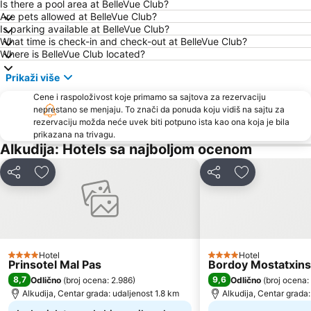
Is there a pool area at BelleVue Club?
Are pets allowed at BelleVue Club?
Is parking available at BelleVue Club?
What time is check-in and check-out at BelleVue Club?
Where is BelleVue Club located?
Prikaži više
Cene i raspoloživost koje primamo sa sajtova za rezervaciju
neprestano se menjaju. To znači da ponuda koju vidiš na sajtu za
rezervaciju možda neće uvek biti potpuno ista kao ona koja je bila
prikazana na trivagu.
Alkudija: Hotels sa najboljom ocenom
Deli
Dodati u favorite
Deli
Dodati u favo
Hotel
Hotel
4 Zvezdice
4 Zvezdice
Prinsotel Mal Pas
Bordoy Mostatxins 
8,7
9,6
Odlično
(
broj ocena: 2.986
)
Odlično
(
broj ocena:
Alkudija, Centar grada: udaljenost 1.8 km
Alkudija, Centar grada