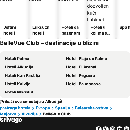
Jeftini
Luksuzni
Hoteli sa
Hoteli u
Spa h
hoteli
hoteli
bazenom
kojima su
dozvoljeni
BelleVue Club – destinacije u blizini
kućni
ljubimci
Hoteli Palma
Hoteli Plaja de Palma
Hoteli Alkudija
Hoteli El Arenal
Hoteli Kan Pastilja
Hoteli Peguera
Hoteli Kalvija
Hoteli Palmanova
Hoteli Magaluf
Prikaži sve smeštaje u Alkudija
pretraga hotela
Evropa
Španija
Balearska ostrva
Majorka
Alkudija
BelleVue Club
Facebook
Twitter
Insta
Yo