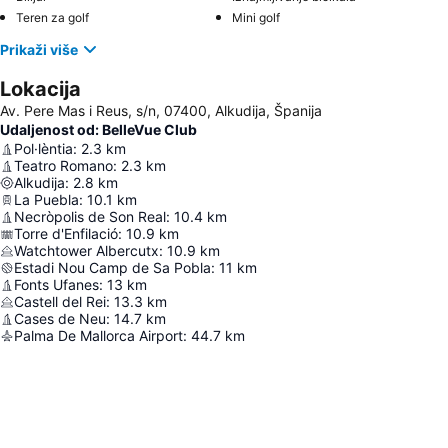
Teren za golf
Mini golf
Prikaži više
Lokacija
Av. Pere Mas i Reus, s/n, 07400, Alkudija, Španija
Udaljenost od: BelleVue Club
Pol·lèntia
:
2.3
km
Teatro Romano
:
2.3
km
Alkudija
:
2.8
km
La Puebla
:
10.1
km
Necròpolis de Son Real
:
10.4
km
Torre d'Enfilació
:
10.9
km
Watchtower Albercutx
:
10.9
km
Estadi Nou Camp de Sa Pobla
:
11
km
Fonts Ufanes
:
13
km
Castell del Rei
:
13.3
km
Cases de Neu
:
14.7
km
Palma De Mallorca Airport
:
44.7
km