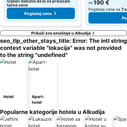
Izaberi datume da bi se prikazale
190 €
od
tačne cene
Pogledaj cene sa
7 
Pogledaj cene
Po
Prikaži sve smeštaje u Alkudija
seo_tlp_other_stays_title: Error: The intl string
context variable "lokacija" was not provided
to the string "undefined"
Hotel
Apart-
hotel
Popularne kategorije hotela u Alkudija