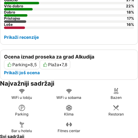
Vrlo dobro
22
%
Dobro
18
%
Pristojno
17
%
Loše
16
%
Prikaži recenzije
Ocena iznad proseka za grad Alkudija
Parking
•
8,5
Plaža
•
7,8
Prikaži još ocena
Najvažniji sadržaji
WiFi u lobiju
WiFi u sobama
Bazen
Parking
Klima
Restoran
Bar u hotelu
Fitnes centar
Svi sadržaji