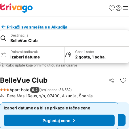
Favoriti
Prijavi
Men
Prikaži sve smeštaje u Alkudija
Destinacija
BelleVue Club
Dolazak/odlazak
Gosti i sobe
Izaberi datume
2 gosta, 1 soba.
Kako uplate koje primimo utiču na rangiranje
BelleVue Club
Deli
Do
Apart hotel
6,2
(
broj ocena: 36.582
)
3 Zvezdice
Av. Pere Mas i Reus, s/n, 07400, Alkudija, Španija
Izaberi datume da bi se prikazale tačne cene
Izaberi datume da bi se prikazale tačne cene
Pogledaj cene
Pogledaj cene