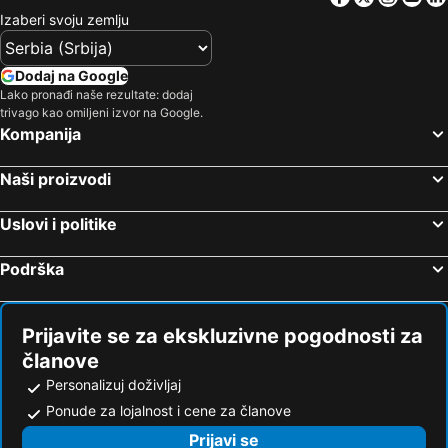
Izaberi svoju zemlju
Dodaj na Google
Lako pronađi naše rezultate: dodaj
trivago kao omiljeni izvor na Google.
Kompanija
Naši proizvodi
Uslovi i politike
Podrška
Prijavite se za ekskluzivne pogodnosti za
članove
Personalizuj doživljaj
Ponude za lojalnost i cene za članove
Prijavi se