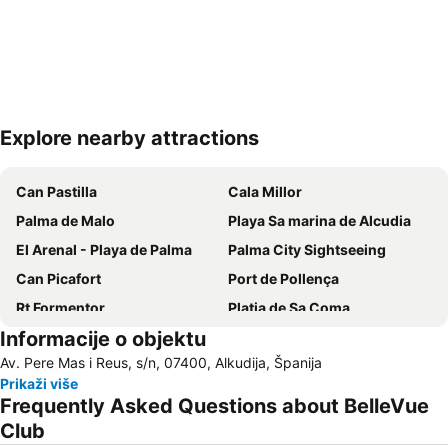
Explore nearby attractions
Proširi mapu
Can Pastilla
Cala Millor
Palma de Malo
Playa Sa marina de Alcudia
El Arenal - Playa de Palma
Palma City Sightseeing
Can Picafort
Port de Pollença
Rt Formentor
Platja de Sa Coma
Informacije o objektu
Portocristo
Port de Alcudia
Av. Pere Mas i Reus, s/n, 07400, Alkudija, Španija
Playa Son Baulo
Vrelo Pareis
Prikaži više
Platja d'Alcudia
Cala Estància
Frequently Asked Questions about BelleVue
Ciudad Jardín
S'Arenal
Club