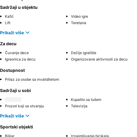
Sadržaji u objektu
Kafić
Video igre
Lift
Teretana
Prikaži više
Za decu
Čuvanje dece
Dečije igralište
Igraonica za decu
Organizovane aktivnosti za decu
Dostupnost
Prilaz za osobe sa invaliditetom
Sadržaji u sobi
Kupatilo sa tušem
Prozori koji se otvaraju
Televizija
Prikaži više
Sportski objekti
Bilijar
Iznajmljivanje bicikala