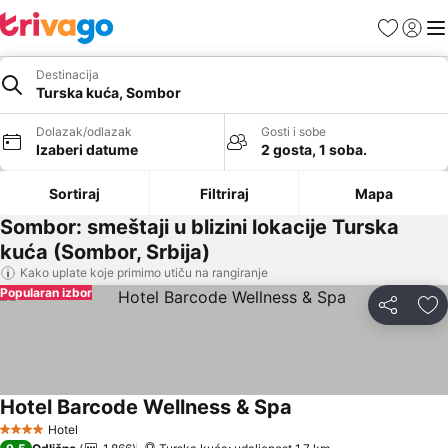
Favoriti
Prijavi
Men
Destinacija
Turska kuća, Sombor
Dolazak/odlazak
Gosti i sobe
Izaberi datume
2 gosta, 1 soba.
Sortiraj
Filtriraj
Mapa
Sombor: smeštaji u blizini lokacije Turska
kuća (Sombor, Srbija)
Kako uplate koje primimo utiču na rangiranje
Popularan izbor
Deli
Do
Hotel Barcode Wellness & Spa
Hotel
4 Zvezdice