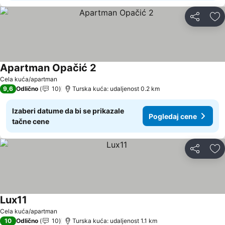
Deli
Do
Apartman Opačić 2
Cela kuća/apartman
9,6
Odlično
10
Turska kuća: udaljenost 0.2 km
Izaberi datume da bi se prikazale
Pogledaj cene
tačne cene
Deli
Do
Lux11
Cela kuća/apartman
10
Odlično
10
Turska kuća: udaljenost 1.1 km