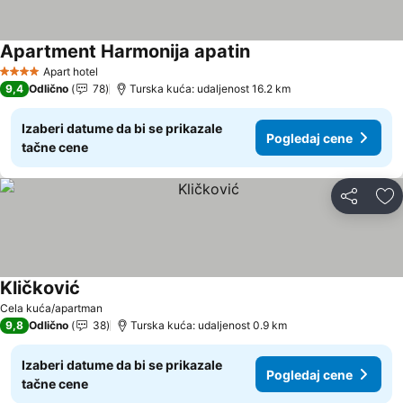
Apartment Harmonija apatin
Apart hotel
4 Zvezdice
9,4
Odlično
78
Turska kuća: udaljenost 16.2 km
Izaberi datume da bi se prikazale
Pogledaj cene
tačne cene
Deli
Do
Kličković
Cela kuća/apartman
9,8
Odlično
38
Turska kuća: udaljenost 0.9 km
Izaberi datume da bi se prikazale
Pogledaj cene
tačne cene