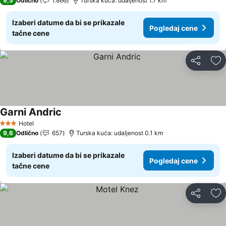
9,5
Odlično
1.866
Turska kuća: udaljenost 1.7 km
Izaberi datume da bi se prikazale
Pogledaj cene
tačne cene
Deli
Do
Garni Andric
Hotel
3 Zvezdice
9,6
Odlično
657
Turska kuća: udaljenost 0.1 km
Izaberi datume da bi se prikazale
Pogledaj cene
tačne cene
Deli
Do