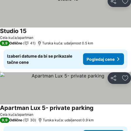
Deli
Do
Studio 15
Cela kuća/apartman
9,9
Odlično
41
Turska kuća: udaljenost 0.5 km
Izaberi datume da bi se prikazale
Pogledaj cene
tačne cene
Deli
Do
Apartman Lux 5- private parking
Cela kuća/apartman
9,9
Odlično
30
Turska kuća: udaljenost 0.9 km