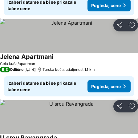
Izaberi datume da bi se prikazale
Pogledaj cene
tačne cene
Deli
Do
Jelena Apartmani
Cela kuća/apartman
9,3
Odlično
4
Turska kuća: udaljenost 1.1 km
Izaberi datume da bi se prikazale
Pogledaj cene
tačne cene
Deli
Do
U srcu Ravangrada