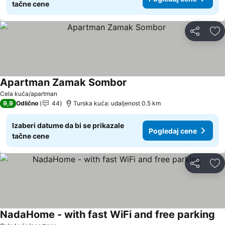
tačne cene
Deli
Do
Apartman Zamak Sombor
Cela kuća/apartman
9,9
Odlično
44
Turska kuća: udaljenost 0.5 km
Izaberi datume da bi se prikazale
Pogledaj cene
tačne cene
Deli
Do
NadaHome - with fast WiFi and free parking