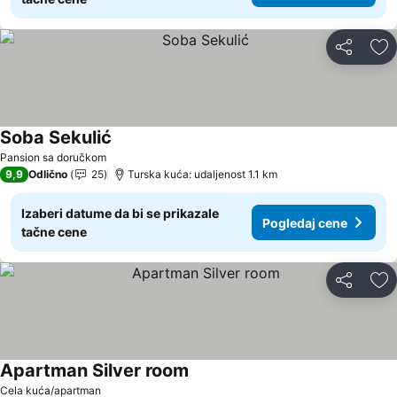
Deli
Do
Soba Sekulić
Pansion sa doručkom
9,9
Odlično
25
Turska kuća: udaljenost 1.1 km
Izaberi datume da bi se prikazale
Pogledaj cene
tačne cene
Deli
Do
Apartman Silver room
Cela kuća/apartman