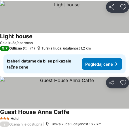
Deli
Do
Light house
Cela kuća/apartman
9,7
Odlično
74
Turska kuća: udaljenost 1.2 km
Izaberi datume da bi se prikazale
Pogledaj cene
tačne cene
Deli
Do
Guest House Anna Caffe
Hotel
3 Zvezdice
/
Turska kuća: udaljenost 16.7 km
Ocena nije dostupna