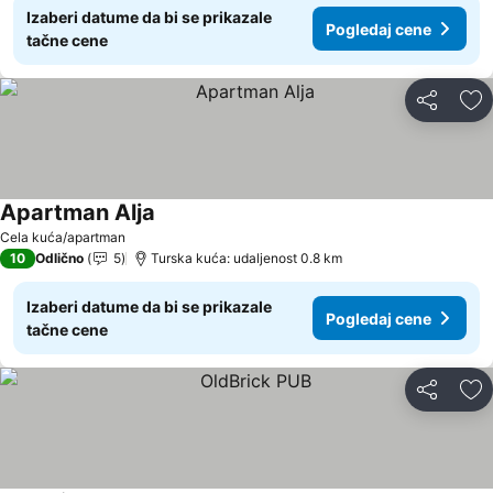
Izaberi datume da bi se prikazale
Pogledaj cene
tačne cene
Deli
Do
Apartman Alja
Cela kuća/apartman
10
Odlično
5
Turska kuća: udaljenost 0.8 km
Izaberi datume da bi se prikazale
Pogledaj cene
tačne cene
Deli
Do