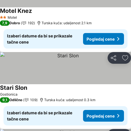
Motel Knez
Motel
2 Zvezdice
7,9
Dobro
192
Turska kuća: udaljenost 2.1 km
Izaberi datume da bi se prikazale
Pogledaj cene
tačne cene
Deli
Do
Stari Slon
Gostionica
9,1
Odlično
109
Turska kuća: udaljenost 0.3 km
Izaberi datume da bi se prikazale
Pogledaj cene
tačne cene