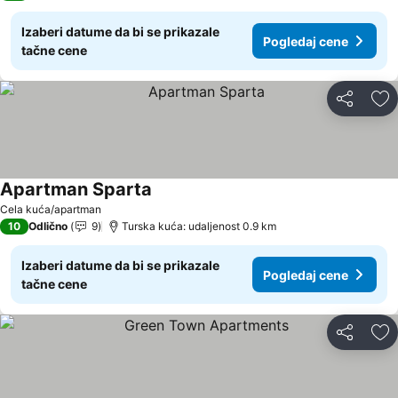
Izaberi datume da bi se prikazale
Pogledaj cene
tačne cene
Deli
Do
Apartman Sparta
Cela kuća/apartman
10
Odlično
9
Turska kuća: udaljenost 0.9 km
Izaberi datume da bi se prikazale
Pogledaj cene
tačne cene
Deli
Do