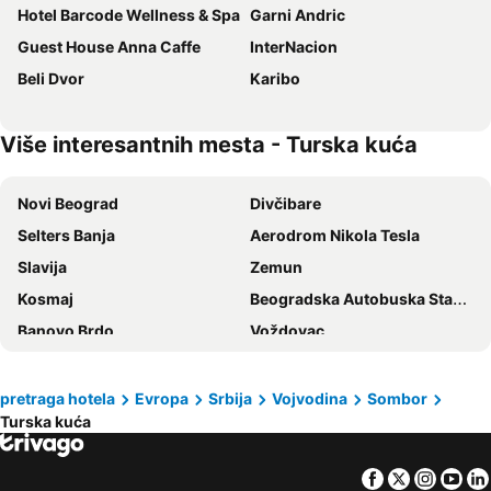
Hotel Barcode Wellness & Spa
Garni Andric
Guest House Anna Caffe
InterNacion
Beli Dvor
Karibo
Više interesantnih mesta - Turska kuća
Novi Beograd
Divčibare
Selters Banja
Aerodrom Nikola Tesla
Slavija
Zemun
Kosmaj
Beogradska Autobuska Stanica
Banovo Brdo
Voždovac
Dorćol
Zvezdara
Savski venac
Knez Mihailova
pretraga hotela
Evropa
Srbija
Vojvodina
Sombor
Turska kuća
Vračar
Banjica
Aerodrom Temišvar
Sremska Kamenica
Facebook
Twitter
Insta
Yo
Beogradski sajam
Beogradska Arena