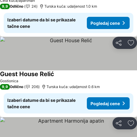
Cela kuća/apartman
9,9
Odlično
24
Turska kuća: udaljenost 1.0 km
Izaberi datume da bi se prikazale
Pogledaj cene
tačne cene
Deli
Do
Guest House Relić
Gostionica
9,9
Odlično
206
Turska kuća: udaljenost 0.6 km
Izaberi datume da bi se prikazale
Pogledaj cene
tačne cene
Deli
Do