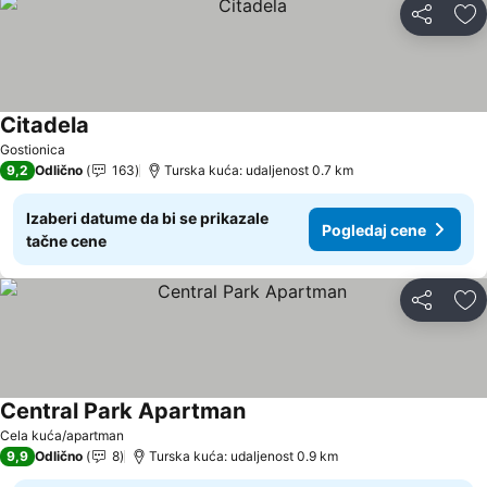
Deli
Do
Citadela
Gostionica
9,2
Odlično
163
Turska kuća: udaljenost 0.7 km
Izaberi datume da bi se prikazale
Pogledaj cene
tačne cene
Deli
Do
Central Park Apartman
Cela kuća/apartman
9,9
Odlično
8
Turska kuća: udaljenost 0.9 km