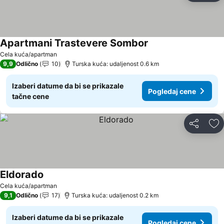
Apartmani Trastevere Sombor
Cela kuća/apartman
9,9
Odlično
10
Turska kuća: udaljenost 0.6 km
Izaberi datume da bi se prikazale
Pogledaj cene
tačne cene
Deli
Do
Eldorado
Cela kuća/apartman
9,1
Odlično
17
Turska kuća: udaljenost 0.2 km
Izaberi datume da bi se prikazale
Pogledaj cene