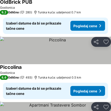
OldBrick PUB
Gostionica
9,2
Odlično
280
Turska kuća: udaljenost 0.7 km
Izaberi datume da bi se prikazale
Pogledaj cene
tačne cene
Deli
Do
Piccolina
Gostionica
8,6
Odlično
493
Turska kuća: udaljenost 0.5 km
Izaberi datume da bi se prikazale
Pogledaj cene
tačne cene
Deli
Do