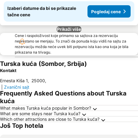
Izaberi datume da bi se prikazale
Pogledaj cene
tačne cene
Prikaži više
Cene i raspoloživost koje primamo sa sajtova za rezervaciju
neprestano se menjaju. To znači da ponuda koju vidiš na sajtu za
rezervaciju možda neće uvek biti potpuno ista kao ona koja je bila
prikazana na trivagu.
Turska kuća (Sombor, Srbija)
Kontakt
Ernesta Kiša 1
,
25000
,
|
Zvanični sajt
Frequently Asked Questions about Turska
kuća
What makes Turska kuća popular in Sombor?
What are some stays near Turska kuća?
Which other attractions are close to Turska kuća?
Još Top hotela