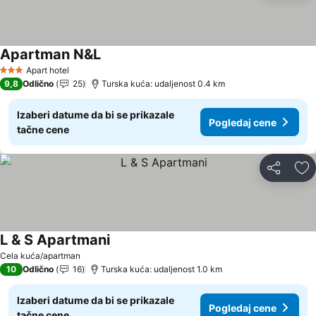
Apartman N&L
Apart hotel
3 Zvezdice
9,8
Odlično
25
Turska kuća: udaljenost 0.4 km
Izaberi datume da bi se prikazale
Pogledaj cene
tačne cene
Deli
Do
L & S Apartmani
Cela kuća/apartman
10
Odlično
16
Turska kuća: udaljenost 1.0 km
Izaberi datume da bi se prikazale
Pogledaj cene
tačne cene