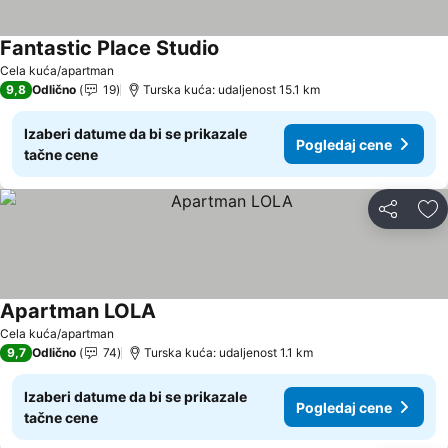
Fantastic Place Studio
Cela kuća/apartman
9,8
Odlično
19
Turska kuća: udaljenost 15.1 km
Izaberi datume da bi se prikazale
Pogledaj cene
tačne cene
Deli
Do
Apartman LOLA
Cela kuća/apartman
9,7
Odlično
74
Turska kuća: udaljenost 1.1 km
Izaberi datume da bi se prikazale
Pogledaj cene
tačne cene