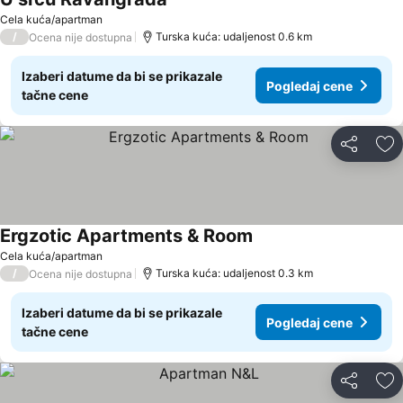
Cela kuća/apartman
/
Turska kuća: udaljenost 0.6 km
Ocena nije dostupna
Izaberi datume da bi se prikazale
Pogledaj cene
tačne cene
Deli
Do
Ergzotic Apartments & Room
Cela kuća/apartman
/
Turska kuća: udaljenost 0.3 km
Ocena nije dostupna
Izaberi datume da bi se prikazale
Pogledaj cene
tačne cene
Deli
Do