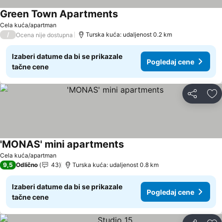
Green Town Apartments
Cela kuća/apartman
/
Turska kuća: udaljenost 0.2 km
Ocena nije dostupna
Izaberi datume da bi se prikazale
Pogledaj cene
tačne cene
Deli
Do
'MONAS' mini apartments
Cela kuća/apartman
9,5
Odlično
43
Turska kuća: udaljenost 0.8 km
Izaberi datume da bi se prikazale
Pogledaj cene
tačne cene