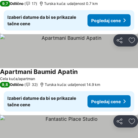
9,7
Odlično
17
Turska kuća: udaljenost 0.7 km
Izaberi datume da bi se prikazale
Pogledaj cene
tačne cene
Deli
Do
Apartmani Baumid Apatin
Cela kuća/apartman
9,8
Odlično
32
Turska kuća: udaljenost 14.9 km
Izaberi datume da bi se prikazale
Pogledaj cene
tačne cene
Deli
Do