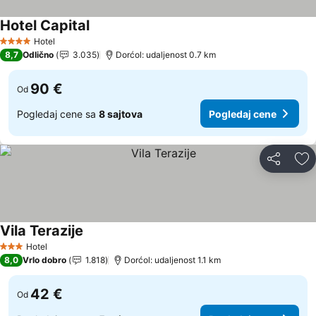
Hotel Capital
Pogledaj cene
Hotel
4 Zvezdice
8,7
Odlično
3.035
Dorćol: udaljenost 0.7 km
90 €
Od
Pogledaj cene sa
8 sajtova
Pogledaj cene
Deli
Do
Vila Terazije
Pogledaj cene
Hotel
3 Zvezdice
8,0
Vrlo dobro
1.818
Dorćol: udaljenost 1.1 km
42 €
Od