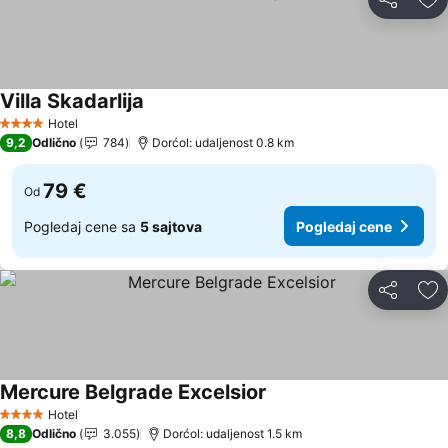
Deli
Do
Villa Skadarlija
Pogledaj cene
Hotel
4 Zvezdice
9,2
Odlično
784
Dorćol: udaljenost 0.8 km
79 €
Od
Pogledaj cene sa
5 sajtova
Pogledaj cene
Deli
Do
Mercure Belgrade Excelsior
Pogledaj cene
Hotel
4 Zvezdice
8,8
Odlično
3.055
Dorćol: udaljenost 1.5 km