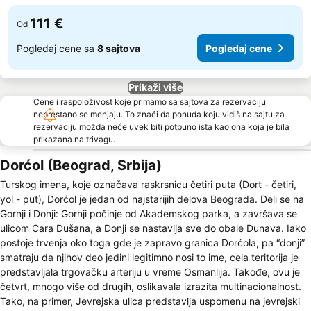
111 €
Od
Pogledaj cene sa
8 sajtova
Pogledaj cene
Prikaži više
Cene i raspoloživost koje primamo sa sajtova za rezervaciju
neprestano se menjaju. To znači da ponuda koju vidiš na sajtu za
rezervaciju možda neće uvek biti potpuno ista kao ona koja je bila
prikazana na trivagu.
Dorćol (Beograd, Srbija)
Turskog imena, koje označava raskrsnicu četiri puta (Dort - četiri,
yol - put), Dorćol je jedan od najstarijih delova Beograda. Deli se na
Gornji i Donji: Gornji počinje od Akademskog parka, a završava se
ulicom Cara Dušana, a Donji se nastavlja sve do obale Dunava. Iako
postoje trvenja oko toga gde je zapravo granica Dorćola, pa “donji”
smatraju da njihov deo jedini legitimno nosi to ime, cela teritorija je
predstavljala trgovačku arteriju u vreme Osmanlija. Takođe, ovu je
četvrt, mnogo više od drugih, oslikavala izrazita multinacionalnost.
Tako, na primer, Jevrejska ulica predstavlja uspomenu na jevrejski