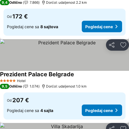
9,4
Odlično
7.866
Dorćol: udaljenost 2.2 km
172 €
Od
Pogledaj cene sa
8 sajtova
Pogledaj cene
Deli
Do
Prezident Palace Belgrade
Pogledaj cene
Hotel
5 Zvezdice
9,5
Odlično
1.074
Dorćol: udaljenost 1.0 km
207 €
Od
Pogledaj cene sa
4 sajta
Pogledaj cene