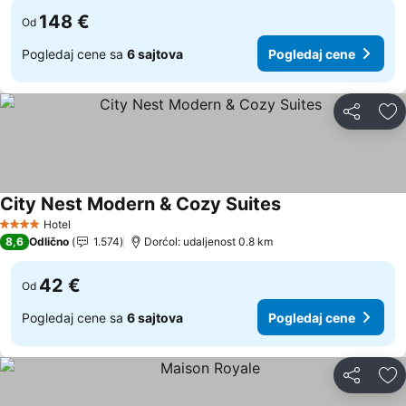
148 €
Od
Pogledaj cene sa
6 sajtova
Pogledaj cene
Deli
Do
City Nest Modern & Cozy Suites
Pogledaj cene
Hotel
4 Zvezdice
8,6
Odlično
1.574
Dorćol: udaljenost 0.8 km
42 €
Od
Pogledaj cene sa
6 sajtova
Pogledaj cene
Deli
Do