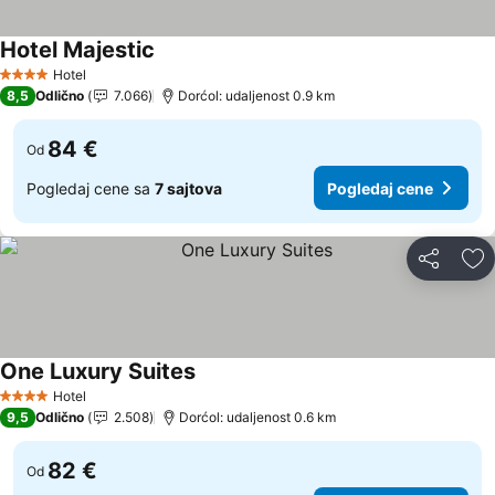
Hotel Majestic
Pogledaj cene
Hotel
4 Zvezdice
8,5
Odlično
7.066
Dorćol: udaljenost 0.9 km
84 €
Od
Pogledaj cene sa
7 sajtova
Pogledaj cene
Deli
Do
One Luxury Suites
Pogledaj cene
Hotel
4 Zvezdice
9,5
Odlično
2.508
Dorćol: udaljenost 0.6 km
82 €
Od