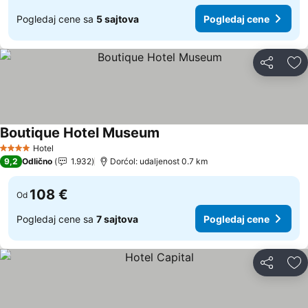
Pogledaj cene sa
5 sajtova
Pogledaj cene
Deli
Do
Boutique Hotel Museum
Pogledaj cene
Hotel
4 Zvezdice
9,2
Odlično
1.932
Dorćol: udaljenost 0.7 km
108 €
Od
Pogledaj cene sa
7 sajtova
Pogledaj cene
Deli
Do