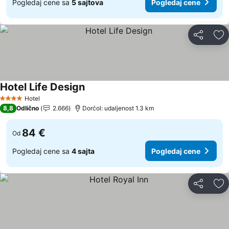
Pogledaj cene sa
5 sajtova
Pogledaj cene
Deli
Do
Hotel Life Design
Pogledaj cene
Hotel
4 Zvezdice
8,8
Odlično
2.666
Dorćol: udaljenost 1.3 km
84 €
Od
Pogledaj cene sa
4 sajta
Pogledaj cene
Deli
Do