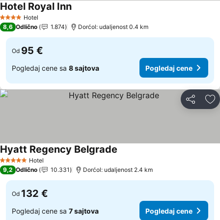
Hotel Royal Inn
Pogledaj cene
Hotel
4 Zvezdice
8,6
Odlično
1.874
Dorćol: udaljenost 0.4 km
95 €
Od
Pogledaj cene sa
8 sajtova
Pogledaj cene
Deli
Do
Hyatt Regency Belgrade
Pogledaj cene
Hotel
5 Zvezdice
9,2
Odlično
10.331
Dorćol: udaljenost 2.4 km
132 €
Od
Pogledaj cene sa
7 sajtova
Pogledaj cene