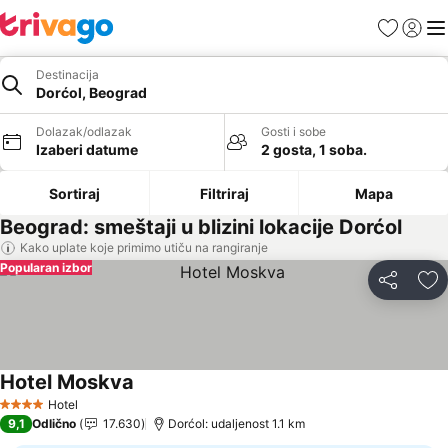
Favoriti
Prijavi
Men
Destinacija
Dorćol, Beograd
Dolazak/odlazak
Gosti i sobe
Izaberi datume
2 gosta, 1 soba.
Sortiraj
Filtriraj
Mapa
Beograd: smeštaji u blizini lokacije Dorćol
Kako uplate koje primimo utiču na rangiranje
Popularan izbor
Deli
Do
Hotel Moskva
Pogledaj cene
Hotel
4 Zvezdice
9,1
Odlično
17.630
Dorćol: udaljenost 1.1 km