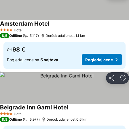
Amsterdam Hotel
Pogledaj cene
Hotel
4 Zvezdice
8,5
Odlično
5.117
Dorćol: udaljenost 1.1 km
98 €
Od
Pogledaj cene sa
5 sajtova
Pogledaj cene
Deli
Do
Belgrade Inn Garni Hotel
Pogledaj cene
Hotel
4 Zvezdice
8,8
Odlično
5.977
Dorćol: udaljenost 0.6 km