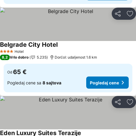
Deli
Do
Belgrade City Hotel
Pogledaj cene
Hotel
4 Zvezdice
8,2
Vrlo dobro
5.235
Dorćol: udaljenost 1.6 km
65 €
Od
Pogledaj cene sa
8 sajtova
Pogledaj cene
Deli
Do
Eden Luxury Suites Terazije