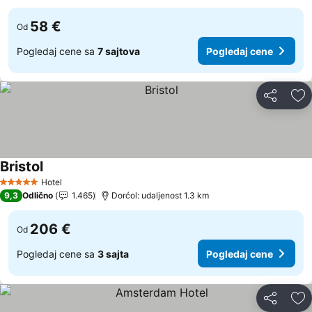
58 €
Od
Pogledaj cene sa
7 sajtova
Pogledaj cene
Deli
Do
Bristol
Pogledaj cene
Hotel
5 Zvezdice
9,3
Odlično
1.465
Dorćol: udaljenost 1.3 km
206 €
Od
Pogledaj cene sa
3 sajta
Pogledaj cene
Deli
Do