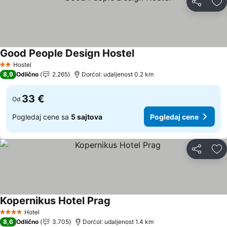
Deli
Do
Good People Design Hostel
Pogledaj cene
Hostel
2 Zvezdice
8,9
Odlično
2.265
Dorćol: udaljenost 0.2 km
33 €
Od
Pogledaj cene sa
5 sajtova
Pogledaj cene
Deli
Do
Kopernikus Hotel Prag
Pogledaj cene
Hotel
4 Zvezdice
8,6
Odlično
3.705
Dorćol: udaljenost 1.4 km