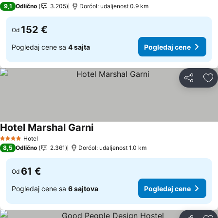
4 Zvezdice
9,1
Odlično
3.205
Dorćol: udaljenost 0.9 km
152 €
Od
Pogledaj cene sa
4 sajta
Pogledaj cene
Deli
Do
Hotel Marshal Garni
Pogledaj cene
Hotel
4 Zvezdice
8,5
Odlično
2.361
Dorćol: udaljenost 1.0 km
61 €
Od
Pogledaj cene sa
6 sajtova
Pogledaj cene