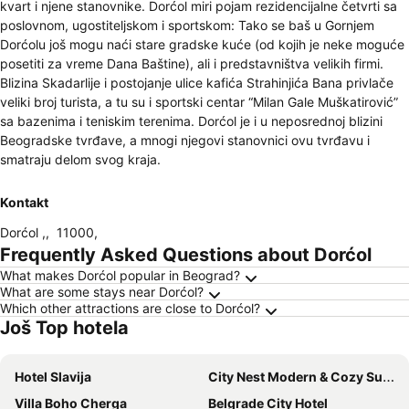
kvart i njene stanovnike. Dorćol miri pojam rezidencijalne četvrti sa
poslovnom, ugostiteljskom i sportskom: Tako se baš u Gornjem
Dorćolu još mogu naći stare gradske kuće (od kojih je neke moguće
posetiti za vreme Dana Baštine), ali i predstavništva velikih firmi.
Blizina Skadarlije i postojanje ulice kafića Strahinjića Bana privlače
veliki broj turista, a tu su i sportski centar “Milan Gale Muškatirović”
sa bazenima i teniskim terenima. Dorćol je i u neposrednoj blizini
Beogradske tvrđave, a mnogi njegovi stanovnici ovu tvrđavu i
smatraju delom svog kraja.
Kontakt
Dorćol ,
,
11000
,
Frequently Asked Questions about Dorćol
What makes Dorćol popular in Beograd?
What are some stays near Dorćol?
Which other attractions are close to Dorćol?
Još Top hotela
Hotel Slavija
City Nest Modern & Cozy Suites
Villa Boho Cherga
Belgrade City Hotel