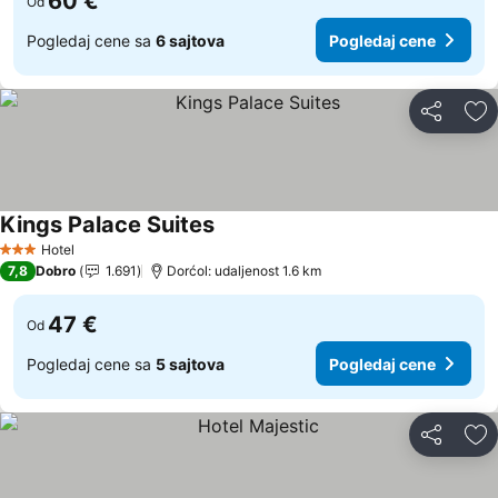
60 €
Od
Pogledaj cene sa
6 sajtova
Pogledaj cene
Deli
Do
Kings Palace Suites
Pogledaj cene
Hotel
3 Zvezdice
7,8
Dobro
1.691
Dorćol: udaljenost 1.6 km
47 €
Od
Pogledaj cene sa
5 sajtova
Pogledaj cene
Deli
Do