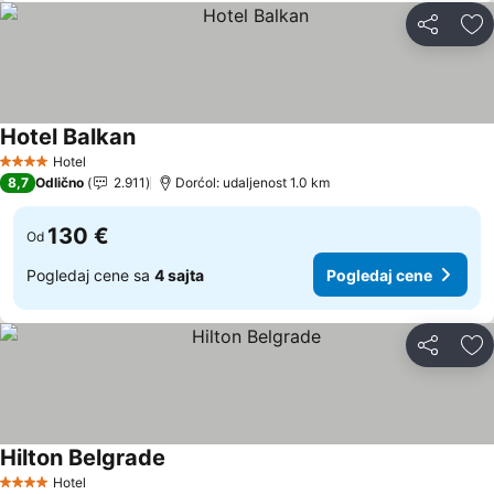
Deli
Do
Hotel Balkan
Pogledaj cene
Hotel
4 Zvezdice
8,7
Odlično
2.911
Dorćol: udaljenost 1.0 km
130 €
Od
Pogledaj cene sa
4 sajta
Pogledaj cene
Deli
Do
Hilton Belgrade
Pogledaj cene
Hotel
4 Zvezdice