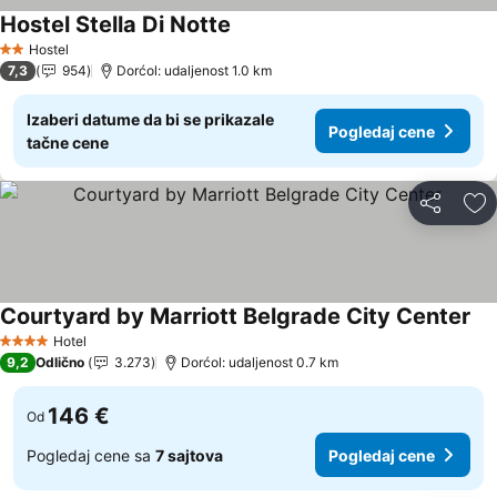
Hostel Stella Di Notte
Pogledaj cene
Hostel
2 Zvezdice
7,3
954
Dorćol: udaljenost 1.0 km
Izaberi datume da bi se prikazale
Pogledaj cene
tačne cene
Deli
Do
Courtyard by Marriott Belgrade City Center
Pog
Hotel
4 Zvezdice
9,2
Odlično
3.273
Dorćol: udaljenost 0.7 km
146 €
Od
Pogledaj cene sa
7 sajtova
Pogledaj cene