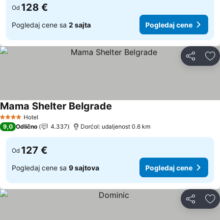
128 €
Od
Pogledaj cene sa
2 sajta
Pogledaj cene
Deli
Do
Mama Shelter Belgrade
Pogledaj cene
Hotel
4 Zvezdice
9,0
Odlično
4.337
Dorćol: udaljenost 0.6 km
127 €
Od
Pogledaj cene sa
9 sajtova
Pogledaj cene
Deli
Do