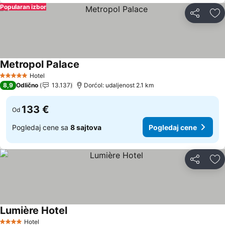
Popularan izbor
Deli
Do
Metropol Palace
Pogledaj cene
Hotel
5 Zvezdice
8,9
Odlično
13.137
Dorćol: udaljenost 2.1 km
133 €
Od
Pogledaj cene sa
8 sajtova
Pogledaj cene
Deli
Do
Lumière Hotel
Pogledaj cene
Hotel