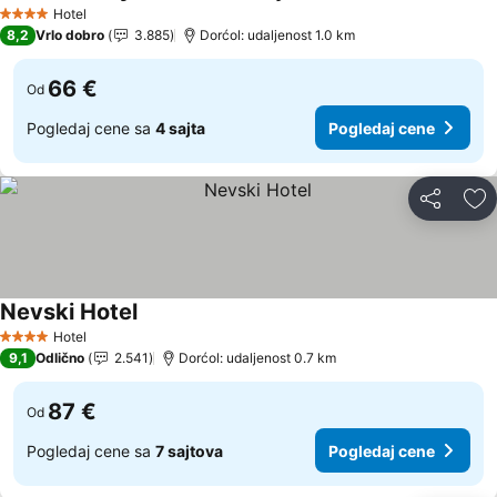
Pogledaj cene
Hotel
4 Zvezdice
8,2
Vrlo dobro
3.885
Dorćol: udaljenost 1.0 km
66 €
Od
Pogledaj cene sa
4 sajta
Pogledaj cene
Deli
Do
Nevski Hotel
Pogledaj cene
Hotel
4 Zvezdice
9,1
Odlično
2.541
Dorćol: udaljenost 0.7 km
87 €
Od
Pogledaj cene sa
7 sajtova
Pogledaj cene