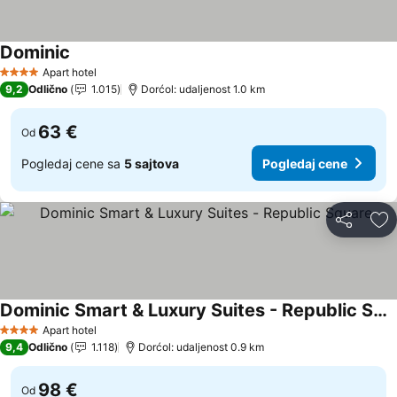
Dominic
Pogledaj cene
Apart hotel
4 Zvezdice
9,2
Odlično
1.015
Dorćol: udaljenost 1.0 km
63 €
Od
Pogledaj cene sa
5 sajtova
Pogledaj cene
Deli
Do
Dominic Smart & Luxury Suites - Republic Square
Pogledaj cene
Apart hotel
4 Zvezdice
9,4
Odlično
1.118
Dorćol: udaljenost 0.9 km
98 €
Od