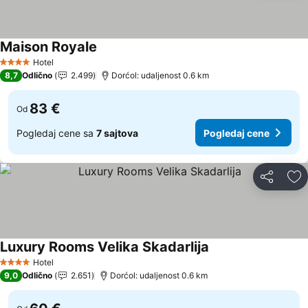
Maison Royale
Pogledaj cene
Hotel
4 Zvezdice
8,7
Odlično
2.499
Dorćol: udaljenost 0.6 km
83 €
Od
Pogledaj cene sa
7 sajtova
Pogledaj cene
Deli
Do
Luxury Rooms Velika Skadarlija
Pogledaj cene
Hotel
4 Zvezdice
9,0
Odlično
2.651
Dorćol: udaljenost 0.6 km