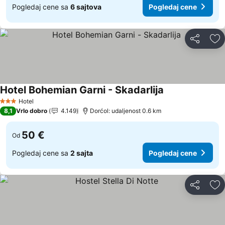
Pogledaj cene sa
6 sajtova
Pogledaj cene
Deli
Do
Hotel Bohemian Garni - Skadarlija
Pogledaj cene
Hotel
3 Zvezdice
8,1
Vrlo dobro
4.149
Dorćol: udaljenost 0.6 km
50 €
Od
Pogledaj cene sa
2 sajta
Pogledaj cene
Deli
Do