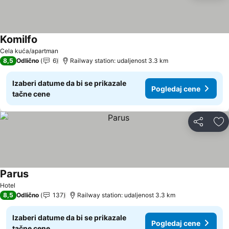
Komilfo
Cela kuća/apartman
8,5
Odlično
6
Railway station: udaljenost 3.3 km
Izaberi datume da bi se prikazale
Pogledaj cene
tačne cene
Deli
Do
Parus
Hotel
8,5
Odlično
137
Railway station: udaljenost 3.3 km
Izaberi datume da bi se prikazale
Pogledaj cene
tačne cene