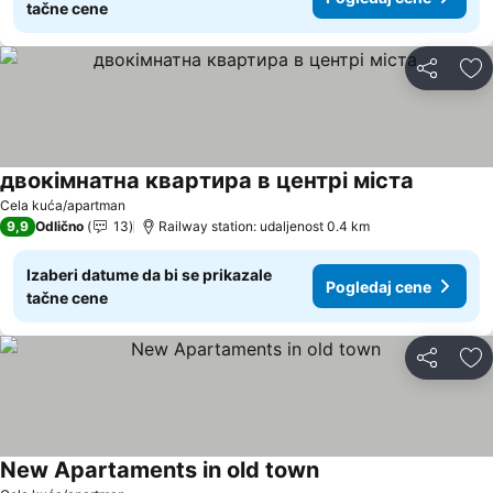
tačne cene
Deli
Do
двокімнатна квартира в центрі міста
Cela kuća/apartman
9,9
Odlično
13
Railway station: udaljenost 0.4 km
Izaberi datume da bi se prikazale
Pogledaj cene
tačne cene
Deli
Do
New Apartaments in old town