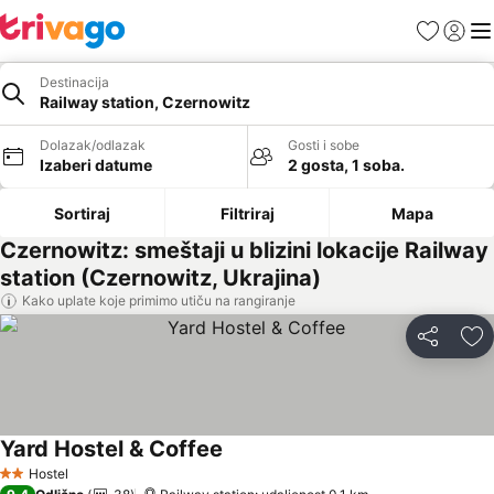
Favoriti
Prijavi
Men
Destinacija
Railway station, Czernowitz
Dolazak/odlazak
Gosti i sobe
Izaberi datume
2 gosta, 1 soba.
Sortiraj
Filtriraj
Mapa
Czernowitz: smeštaji u blizini lokacije Railway
station (Czernowitz, Ukrajina)
Kako uplate koje primimo utiču na rangiranje
Deli
Do
Yard Hostel & Coffee
Hostel
2 Zvezdice