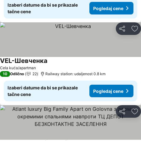
Izaberi datume da bi se prikazale
Pogledaj cene
tačne cene
Deli
Do
VEL-Шевченка
Cela kuća/apartman
10
Odlično
22
Railway station: udaljenost 0.8 km
Izaberi datume da bi se prikazale
Pogledaj cene
tačne cene
Deli
Do