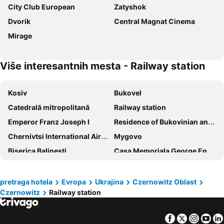
City Club European
Zatyshok
Dvorik
Central Magnat Cinema
Mirage
Više interesantnih mesta - Railway station
Kosiv
Bukovel
Catedrală mitropolitană
Railway station
Emperor Franz Joseph I
Residence of Bukovinian and Dalmatian Metropolitans
Chernivtsi International Airport
Mygovo
Biserica Balinesti
Casa Memoriala George Enescu
Biserica din lemn
Manastirea Putna
Dniester Canyon
Old castle
pretraga hotela
Evropa
Ukrajina
Czernowitz Oblast
Czernowitz
Railway station
Sucevita Monastery
Salt Cacica
Aeroportul International Stefan cel Mare
Churches of Moldavia
Facebook
Twitter
Insta
Yo
Muzeul de Arheologie Saveni
Soimul 2