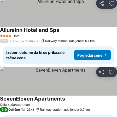
Deli
Do
AllureInn Hotel and Spa
Hotel
4 Zvezdice
/
Railway station: udaljenost 0.1 km
Ocena nije dostupna
Izaberi datume da bi se prikazale
Pogledaj cene
tačne cene
Deli
Do
SevenEleven Apartments
Cela kuća/apartman
9,9
Odlično
234
Railway station: udaljenost 0.7 km