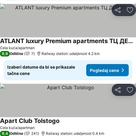
Deli
Do
ATLANT luxury Premium apartments ТЦ ДЕПОТ
Cela kuća/apartman
9,9
Odlično
7
Railway station: udaljenost 4.2 km
Izaberi datume da bi se prikazale
Pogledaj cene
tačne cene
Deli
Do
Apart Club Tolstogo
Cela kuća/apartman
9,4
Odlično
241
Railway station: udaljenost 0.4 km