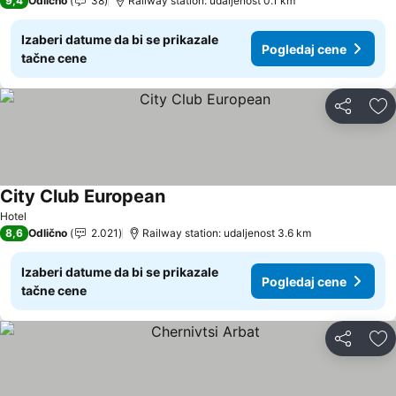
9,4
Odlično
38
Railway station: udaljenost 0.1 km
Izaberi datume da bi se prikazale
Pogledaj cene
tačne cene
Deli
Do
City Club European
Hotel
8,6
Odlično
2.021
Railway station: udaljenost 3.6 km
Izaberi datume da bi se prikazale
Pogledaj cene
tačne cene
Deli
Do