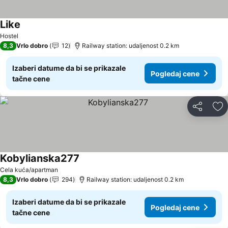
Like
Hostel
8,3
Vrlo dobro
12
Railway station: udaljenost 0.2 km
Izaberi datume da bi se prikazale
Pogledaj cene
tačne cene
Deli
Do
Kobylianska277
Cela kuća/apartman
8,3
Vrlo dobro
294
Railway station: udaljenost 0.2 km
Izaberi datume da bi se prikazale
Pogledaj cene
tačne cene