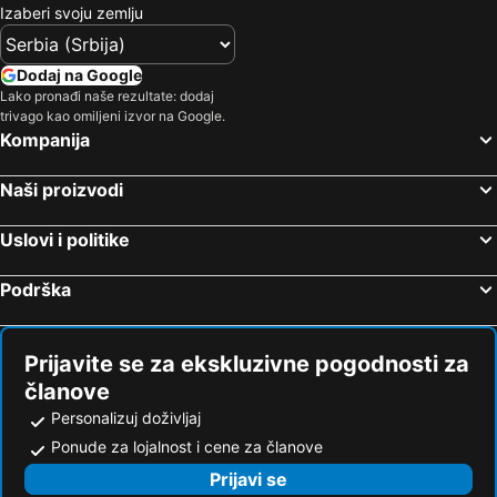
Izaberi svoju zemlju
Manastirea Voronet
Soimul
Partia Toplita - Magherus
Poiana Stiol
Dodaj na Google
Gara CFR
Ivano-Frankivsk International Airport
Lako pronađi naše rezultate: dodaj
trivago kao omiljeni izvor na Google.
Lacul Mierlei
Sala Polivalentă Lascăr Pană
Kompanija
Yablunytsia
Gară
Naši proizvodi
Ternopil Airport
Roata 1
Verkhniy Studenyy
Yaremcha Museum of Carpathian Region Ethnography and Ecology
Uslovi i politike
Podrška
Prijavite se za ekskluzivne pogodnosti za
članove
Personalizuj doživljaj
Ponude za lojalnost i cene za članove
Prijavi se