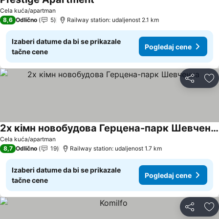
Cela kuća/apartman
8,6
Odlično
5
Railway station: udaljenost 2.1 km
Izaberi datume da bi se prikazale
Pogledaj cene
tačne cene
Deli
Do
2х кімн новобудова Герцена-парк Шевченка
Cela kuća/apartman
8,7
Odlično
19
Railway station: udaljenost 1.7 km
Izaberi datume da bi se prikazale
Pogledaj cene
tačne cene
Deli
Do