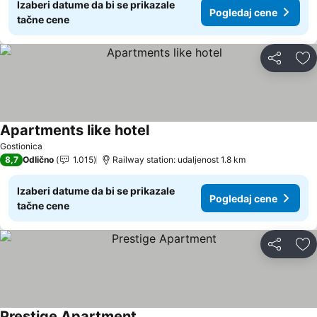
Izaberi datume da bi se prikazale
Pogledaj cene
tačne cene
Deli
Do
Apartments like hotel
Gostionica
8,7
Odlično
1.015
Railway station: udaljenost 1.8 km
Izaberi datume da bi se prikazale
Pogledaj cene
tačne cene
Deli
Do
Prestige Apartment