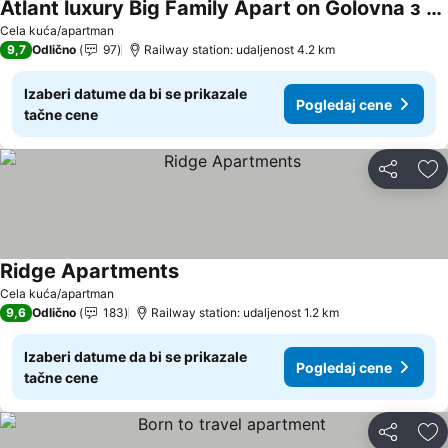
Atlant luxury Big Family Apart on Golovna з двома окремими спальнями навпроти ТЦ ДЕПОТ БЕЗКОНТАКТНЕ ЗАСЕЛЕННЯ
Cela kuća/apartman
9,7
Odlično
97
Railway station: udaljenost 4.2 km
Izaberi datume da bi se prikazale
Pogledaj cene
tačne cene
Deli
Do
Ridge Apartments
Cela kuća/apartman
9,6
Odlično
183
Railway station: udaljenost 1.2 km
Izaberi datume da bi se prikazale
Pogledaj cene
tačne cene
Deli
Do