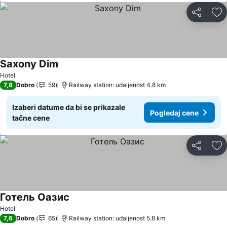
Deli
Do
Saxony Dim
Hotel
7,8
Dobro
59
Railway station: udaljenost 4.8 km
Izaberi datume da bi se prikazale
Pogledaj cene
tačne cene
Deli
Do
Готель Оазис
Hotel
7,6
Dobro
65
Railway station: udaljenost 5.8 km