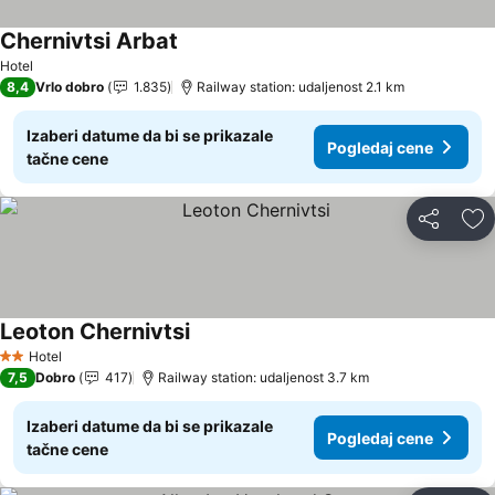
Chernivtsi Arbat
Hotel
8,4
Vrlo dobro
1.835
Railway station: udaljenost 2.1 km
Izaberi datume da bi se prikazale
Pogledaj cene
tačne cene
Deli
Do
Leoton Chernivtsi
Hotel
2 Zvezdice
7,5
Dobro
417
Railway station: udaljenost 3.7 km
Izaberi datume da bi se prikazale
Pogledaj cene
tačne cene