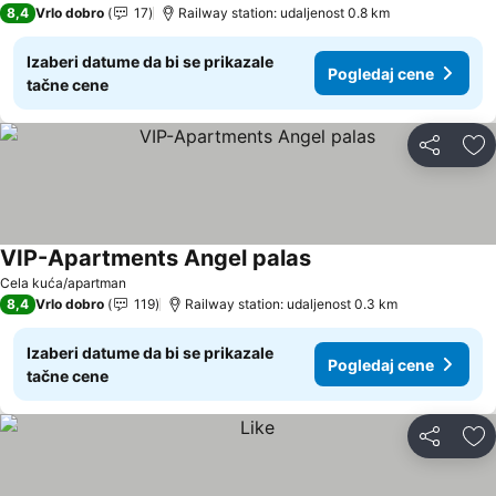
8,4
Vrlo dobro
17
Railway station: udaljenost 0.8 km
Izaberi datume da bi se prikazale
Pogledaj cene
tačne cene
Deli
Do
VIP-Apartments Angel palas
Cela kuća/apartman
8,4
Vrlo dobro
119
Railway station: udaljenost 0.3 km
Izaberi datume da bi se prikazale
Pogledaj cene
tačne cene
Deli
Do