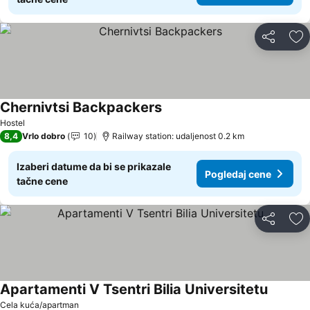
Deli
Do
Chernivtsi Backpackers
Hostel
8,4
Vrlo dobro
10
Railway station: udaljenost 0.2 km
Izaberi datume da bi se prikazale
Pogledaj cene
tačne cene
Deli
Do
Apartamenti V Tsentri Bilia Universitetu
Cela kuća/apartman