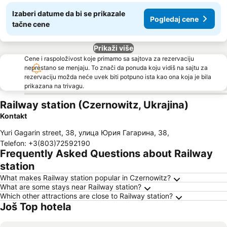
Izaberi datume da bi se prikazale
Pogledaj cene
tačne cene
Prikaži više
Cene i raspoloživost koje primamo sa sajtova za rezervaciju
neprestano se menjaju. To znači da ponuda koju vidiš na sajtu za
rezervaciju možda neće uvek biti potpuno ista kao ona koja je bila
prikazana na trivagu.
Railway station (Czernowitz, Ukrajina)
Kontakt
Yuri Gagarin street, 38, улица Юрия Гагарина, 38
,
Telefon
:
+3(803)72592190
Frequently Asked Questions about Railway
station
What makes Railway station popular in Czernowitz?
What are some stays near Railway station?
Which other attractions are close to Railway station?
Još Top hotela