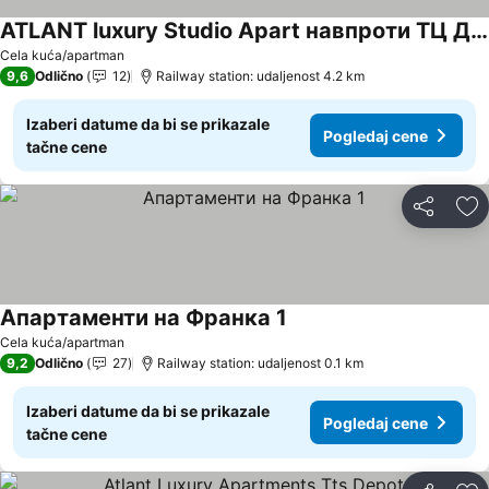
ATLANT luxury Studio Apart навпроти ТЦ ДЕПОТ та АТБ
Cela kuća/apartman
9,6
Odlično
12
Railway station: udaljenost 4.2 km
Izaberi datume da bi se prikazale
Pogledaj cene
tačne cene
Deli
Do
Апартаменти на Франка 1
Cela kuća/apartman
9,2
Odlično
27
Railway station: udaljenost 0.1 km
Izaberi datume da bi se prikazale
Pogledaj cene
tačne cene