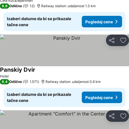
Cela kuća/apartman
9,9
Odlično
12
Railway station: udaljenost 1.3 km
Izaberi datume da bi se prikazale
Pogledaj cene
tačne cene
Deli
Do
Panskiy Dvir
Hotel
9,4
Odlično
1.571
Railway station: udaljenost 0.6 km
Izaberi datume da bi se prikazale
Pogledaj cene
tačne cene
Deli
Do