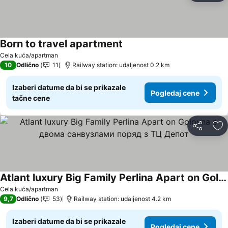
Born to travel apartment
Cela kuća/apartman
10
Odlično
11
Railway station: udaljenost 0.2 km
Izaberi datume da bi se prikazale
Pogledaj cene
tačne cene
Deli
Do
Atlant luxury Big Family Perlina Apart on Golovna з двома санвузлами поряд з ТЦ Депот
Cela kuća/apartman
9,7
Odlično
53
Railway station: udaljenost 4.2 km
Izaberi datume da bi se prikazale
Pogledaj cene