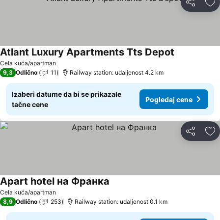
Deli
Do
Atlant Luxury Apartments Tts Depot
Cela kuća/apartman
9,3
Odlično
11
Railway station: udaljenost 4.2 km
Izaberi datume da bi se prikazale
Pogledaj cene
tačne cene
Deli
Do
Apart hotel на Франка
Cela kuća/apartman
8,9
Odlično
253
Railway station: udaljenost 0.1 km