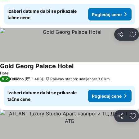
Izaberi datume da bi se prikazale
Pogledaj cene
tačne cene
Deli
Do
Gold Georg Palace Hotel
Hotel
9,2
Odlično
1.403
Railway station: udaljenost 3.8 km
Izaberi datume da bi se prikazale
Pogledaj cene
tačne cene
Deli
Do