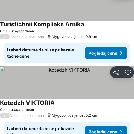
Turistichnii Komplieks Arnika
Cela kuća/apartman
/
Mygovo: udaljenost 0.9 km
Ocena nije dostupna
Izaberi datume da bi se prikazale
Pogledaj cene
tačne cene
Deli
Do
Kotedzh VIKTORIA
Cela kuća/apartman
/
Mygovo: udaljenost 0.2 km
Ocena nije dostupna
Izaberi datume da bi se prikazale
Pogledaj cene