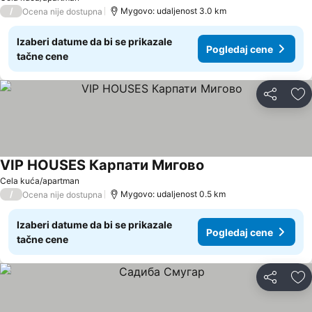
/
Mygovo: udaljenost 3.0 km
Ocena nije dostupna
Izaberi datume da bi se prikazale
Pogledaj cene
tačne cene
Deli
Do
VIP HOUSES Карпати Мигово
Cela kuća/apartman
/
Mygovo: udaljenost 0.5 km
Ocena nije dostupna
Izaberi datume da bi se prikazale
Pogledaj cene
tačne cene
Deli
Do