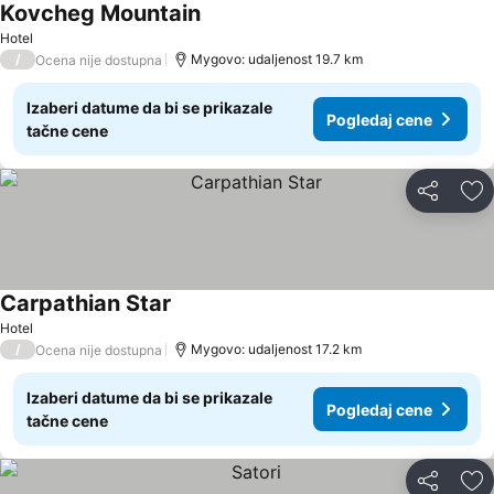
Kovcheg Mountain
Hotel
/
Mygovo: udaljenost 19.7 km
Ocena nije dostupna
Izaberi datume da bi se prikazale
Pogledaj cene
tačne cene
Deli
Do
Carpathian Star
Hotel
/
Mygovo: udaljenost 17.2 km
Ocena nije dostupna
Izaberi datume da bi se prikazale
Pogledaj cene
tačne cene
Deli
Do