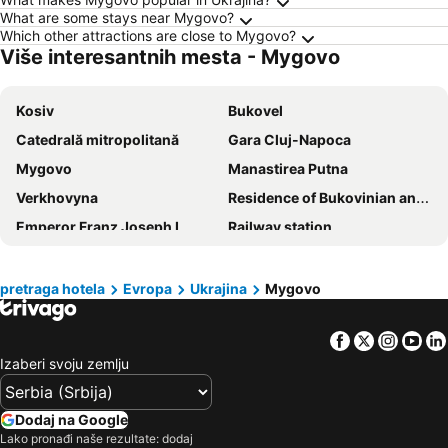
What are some stays near Mygovo?
Which other attractions are close to Mygovo?
Više interesantnih mesta - Mygovo
Kosiv
Bukovel
Catedrală mitropolitană
Gara Cluj-Napoca
Mygovo
Manastirea Putna
Verkhovyna
Residence of Bukovinian and Dalmatian Metropolitans
Emperor Franz Joseph I
Railway station
Chernivtsi International Airport
Rezervatia forestiera Răchitişul Mare
Vorohta
Yablunytsia
pretraga hotela
Evropa
Ukrajina
Mygovo
Menchil
Yaremcha Museum of Carpathian Region Ethnography and Ecology
Facebook
Twitter
Insta
Yo
Yaremche
Salt Cacica
Izaberi svoju zemlju
Mănăstirea Moldovița
Biserica Balinesti
Varful Stiol
Poiana Stiol
Dodaj na Google
Yasinya
Lacul Colibita
Lako pronađi naše rezultate: dodaj