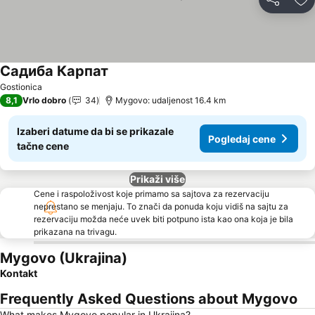
Deli
Do
Садиба Карпат
Gostionica
8,1
Vrlo dobro
34
Mygovo: udaljenost 16.4 km
Izaberi datume da bi se prikazale
Pogledaj cene
tačne cene
Prikaži više
Cene i raspoloživost koje primamo sa sajtova za rezervaciju
neprestano se menjaju. To znači da ponuda koju vidiš na sajtu za
rezervaciju možda neće uvek biti potpuno ista kao ona koja je bila
prikazana na trivagu.
Mygovo (Ukrajina)
Kontakt
Frequently Asked Questions about Mygovo
What makes Mygovo popular in Ukrajina?