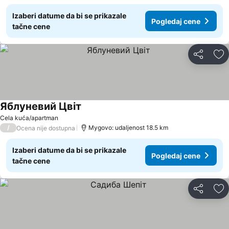
Izaberi datume da bi se prikazale
Pogledaj cene
tačne cene
Deli
Do
Яблуневий Цвіт
Cela kuća/apartman
/
Mygovo: udaljenost 18.5 km
Ocena nije dostupna
Izaberi datume da bi se prikazale
Pogledaj cene
tačne cene
Deli
Do