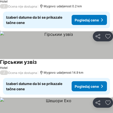
Hotel
/
Mygovo: udaljenost 0.2 km
Ocena nije dostupna
Izaberi datume da bi se prikazale
Pogledaj cene
tačne cene
Deli
Do
Гірськии узвіз
Hotel
/
Mygovo: udaljenost 14.9 km
Ocena nije dostupna
Izaberi datume da bi se prikazale
Pogledaj cene
tačne cene
Deli
Do