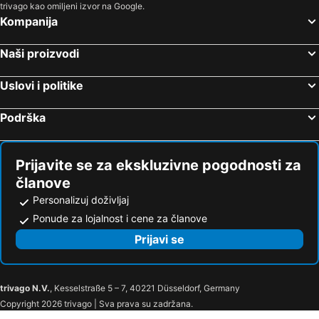
trivago kao omiljeni izvor na Google.
Gara CFR
Parcul Copou
Kompanija
Mănăstirea Nicula
Synevir
Lacul Tivoli
Roata 1
Naši proizvodi
Velykyj
Icoana 4 - Tobogan Tubing
Uslovi i politike
Vatra Dornei Bai
Magura
Dacia
DruRelax
Podrška
Solochyn
Partia Toplita - Bradul
Prijavite se za ekskluzivne pogodnosti za
članove
Personalizuj doživljaj
Ponude za lojalnost i cene za članove
Prijavi se
trivago N.V.
, Kesselstraße 5 – 7, 40221 Düsseldorf, Germany
Copyright 2026 trivago | Sva prava su zadržana.