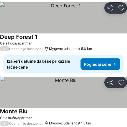
Deli
Do
Deep Forest 1
Cela kuća/apartman
/
Mygovo: udaljenost 5.0 km
Ocena nije dostupna
Izaberi datume da bi se prikazale
Pogledaj cene
tačne cene
Deli
Do
Monte Blu
Cela kuća/apartman
/
Mygovo: udaljenost 1.6 km
Ocena nije dostupna