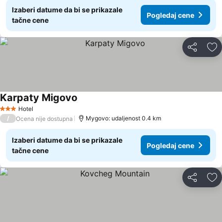
Izaberi datume da bi se prikazale
Pogledaj cene
tačne cene
Deli
Do
Karpaty Migovo
Hotel
3 Zvezdice
/
Mygovo: udaljenost 0.4 km
Ocena nije dostupna
Izaberi datume da bi se prikazale
Pogledaj cene
tačne cene
Deli
Do