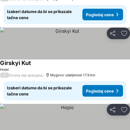
Izaberi datume da bi se prikazale
Pogledaj cene
tačne cene
Deli
Do
Girskyi Kut
Hotel
/
Mygovo: udaljenost 17.9 km
Ocena nije dostupna
Izaberi datume da bi se prikazale
Pogledaj cene
tačne cene
Deli
Do