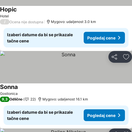
Норіс
Hotel
/
Mygovo: udaljenost 3.0 km
Ocena nije dostupna
Izaberi datume da bi se prikazale
Pogledaj cene
tačne cene
Deli
Do
Sonna
Gostionica
9,3
Odlično
22
Mygovo: udaljenost 16.1 km
Izaberi datume da bi se prikazale
Pogledaj cene
tačne cene