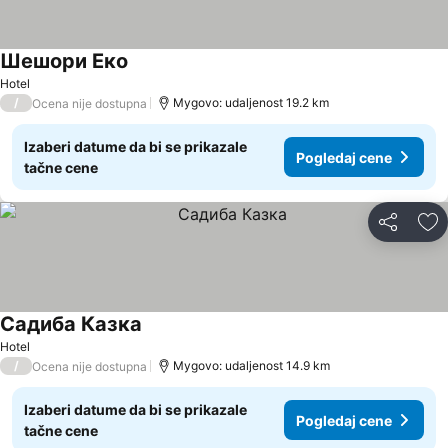
Шешори Еко
Hotel
/
Mygovo: udaljenost 19.2 km
Ocena nije dostupna
Izaberi datume da bi se prikazale
Pogledaj cene
tačne cene
Deli
Do
Садиба Казка
Hotel
/
Mygovo: udaljenost 14.9 km
Ocena nije dostupna
Izaberi datume da bi se prikazale
Pogledaj cene
tačne cene