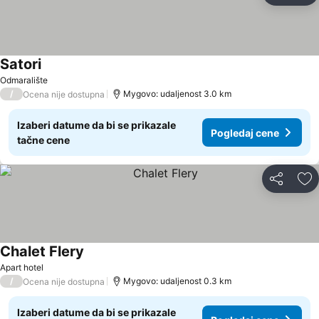
Satori
Odmaralište
/
Mygovo: udaljenost 3.0 km
Ocena nije dostupna
Izaberi datume da bi se prikazale
Pogledaj cene
tačne cene
Deli
Do
Chalet Flery
Apart hotel
/
Mygovo: udaljenost 0.3 km
Ocena nije dostupna
Izaberi datume da bi se prikazale