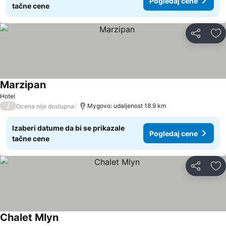
Pogledaj cene
tačne cene
Deli
Do
Marzipan
Hotel
/
Mygovo: udaljenost 18.9 km
Ocena nije dostupna
Izaberi datume da bi se prikazale
Pogledaj cene
tačne cene
Deli
Do
Chalet Mlyn