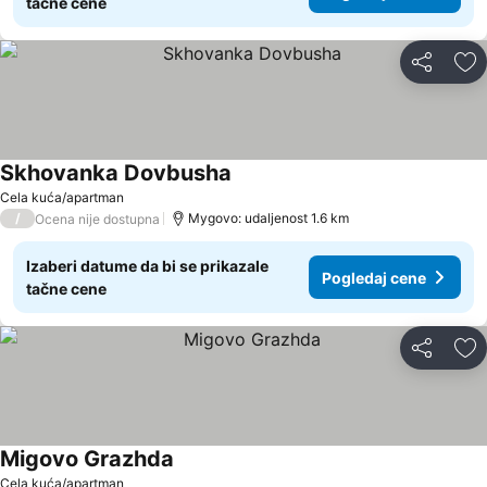
tačne cene
Deli
Do
Skhovanka Dovbusha
Cela kuća/apartman
/
Mygovo: udaljenost 1.6 km
Ocena nije dostupna
Izaberi datume da bi se prikazale
Pogledaj cene
tačne cene
Deli
Do
Migovo Grazhda
Cela kuća/apartman