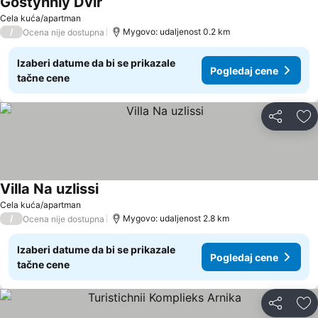
Gostynniy Dvir
Cela kuća/apartman
/
Mygovo: udaljenost 0.2 km
Ocena nije dostupna
Izaberi datume da bi se prikazale
Pogledaj cene
tačne cene
Deli
Do
Villa Na uzlissi
Cela kuća/apartman
/
Mygovo: udaljenost 2.8 km
Ocena nije dostupna
Izaberi datume da bi se prikazale
Pogledaj cene
tačne cene
Deli
Do