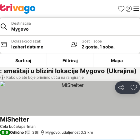
Favoriti
Prijavi
Men
Destinacija
Mygovo
Dolazak/odlazak
Gosti i sobe
Izaberi datume
2 gosta, 1 soba.
Sortiraj
Filtriraj
Mapa
: smeštaji u blizini lokacije Mygovo (Ukrajina)
Kako uplate koje primimo utiču na rangiranje
Deli
Do
MiShelter
Cela kuća/apartman
9,6
Odlično
36
Mygovo: udaljenost 0.3 km