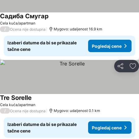
Садиба Смугар
Cela kuća/apartman
/
Mygovo: udaljenost 16.9 km
Ocena nije dostupna
Izaberi datume da bi se prikazale
Pogledaj cene
tačne cene
Deli
Do
Tre Sorelle
Cela kuća/apartman
/
Mygovo: udaljenost 0.1 km
Ocena nije dostupna
Izaberi datume da bi se prikazale
Pogledaj cene
tačne cene