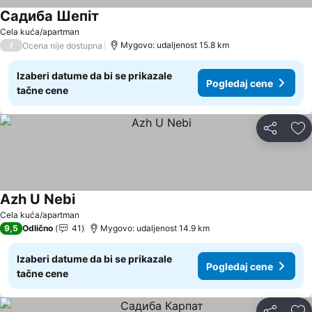
Садиба Шепіт
Cela kuća/apartman
/
Mygovo: udaljenost 15.8 km
Ocena nije dostupna
Izaberi datume da bi se prikazale
Pogledaj cene
tačne cene
Deli
Do
Azh U Nebi
Cela kuća/apartman
9,5
Odlično
41
Mygovo: udaljenost 14.9 km
Izaberi datume da bi se prikazale
Pogledaj cene
tačne cene