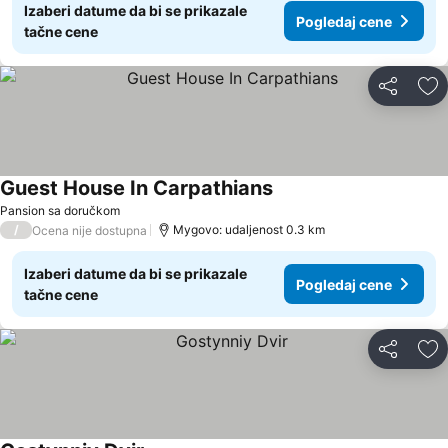
Izaberi datume da bi se prikazale
Pogledaj cene
tačne cene
Deli
Do
Guest House In Carpathians
Pansion sa doručkom
/
Mygovo: udaljenost 0.3 km
Ocena nije dostupna
Izaberi datume da bi se prikazale
Pogledaj cene
tačne cene
Deli
Do