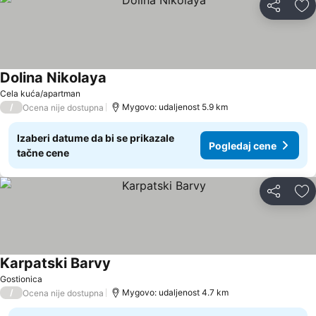
Deli
Do
Dolina Nikolaya
Cela kuća/apartman
/
Mygovo: udaljenost 5.9 km
Ocena nije dostupna
Izaberi datume da bi se prikazale
Pogledaj cene
tačne cene
Deli
Do
Karpatski Barvy
Gostionica
/
Mygovo: udaljenost 4.7 km
Ocena nije dostupna