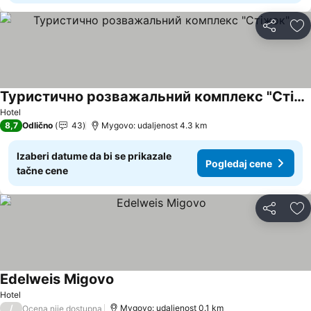
Deli
Do
Туристично розважальний комплекс "Стіжок"
Hotel
8,7
Odlično
43
Mygovo: udaljenost 4.3 km
Izaberi datume da bi se prikazale
Pogledaj cene
tačne cene
Deli
Do
Edelweis Migovo
Hotel
/
Mygovo: udaljenost 0.1 km
Ocena nije dostupna