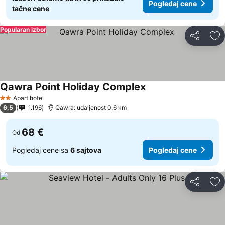
Pogledaj cene
tačne cene
Popularan izbor
Deli
Do
Qawra Point Holiday Complex
Apart hotel
2 Zvezdice
6,5
1.196
Qawra: udaljenost 0.6 km
68 €
Od
Pogledaj cene sa
6 sajtova
Pogledaj cene
Deli
Do