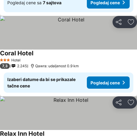
Pogledaj cene sa
7 sajtova
Pogledaj cene
Deli
Do
Coral Hotel
Hotel
3 Zvezdice
7,3
2.245
Qawra: udaljenost 0.9 km
Izaberi datume da bi se prikazale
Pogledaj cene
tačne cene
Deli
Do
Relax Inn Hotel