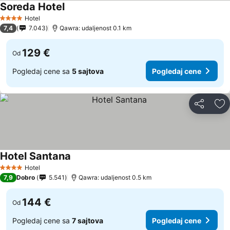
Soreda Hotel
Hotel
4 Zvezdice
7,4
7.043
Qawra: udaljenost 0.1 km
129 €
Od
Pogledaj cene sa
5 sajtova
Pogledaj cene
Deli
Do
Hotel Santana
Hotel
4 Zvezdice
7,9
Dobro
5.541
Qawra: udaljenost 0.5 km
144 €
Od
Pogledaj cene sa
7 sajtova
Pogledaj cene