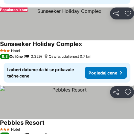
Popularan izbor
Deli
Do
Sunseeker Holiday Complex
Hotel
3 Zvezdice
8,8
Odlično
3.329
Qawra: udaljenost 0.7 km
Izaberi datume da bi se prikazale
Pogledaj cene
tačne cene
Deli
Do
Pebbles Resort
Hotel
3 Zvezdice