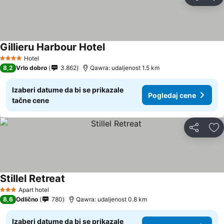
Deli
Do
Gillieru Harbour Hotel
Hotel
4 Zvezdice
8,2
Vrlo dobro
3.862
Qawra: udaljenost 1.5 km
Izaberi datume da bi se prikazale
Pogledaj cene
tačne cene
Deli
Do
Stillel Retreat
Apart hotel
3 Zvezdice
8,6
Odlično
780
Qawra: udaljenost 0.8 km
Izaberi datume da bi se prikazale