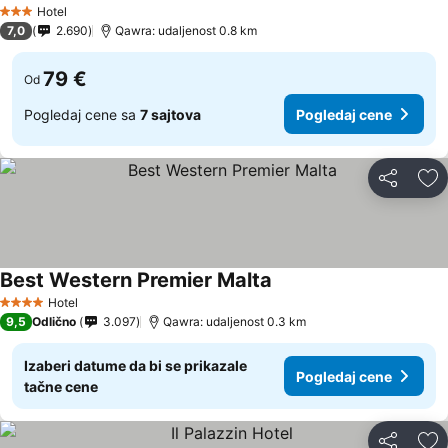
Hotel
3 Zvezdice
7,0
2.690
Qawra: udaljenost 0.8 km
79 €
Od
Pogledaj cene sa
7 sajtova
Pogledaj cene
Deli
Do
Best Western Premier Malta
Hotel
4 Zvezdice
9,5
Odlično
3.097
Qawra: udaljenost 0.3 km
Izaberi datume da bi se prikazale
Pogledaj cene
tačne cene