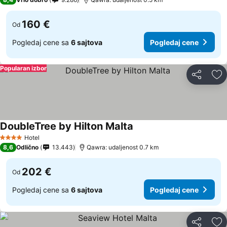
160 €
Od
Pogledaj cene sa
6 sajtova
Pogledaj cene
Popularan izbor
Deli
Do
DoubleTree by Hilton Malta
Hotel
4 Zvezdice
8,6
Odlično
13.443
Qawra: udaljenost 0.7 km
202 €
Od
Pogledaj cene sa
6 sajtova
Pogledaj cene
Deli