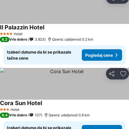
Deli
Do
Il Palazzin Hotel
Hotel
4 Zvezdice
8,2
Vrlo dobro
3.823
Qawra: udaljenost 0.2 km
Izaberi datume da bi se prikazale
Pogledaj cene
tačne cene
Deli
Do
Cora Sun Hotel
Hotel
3 Zvezdice
8,4
Vrlo dobro
107
Qawra: udaljenost 0.6 km
Izaberi datume da bi se prikazale