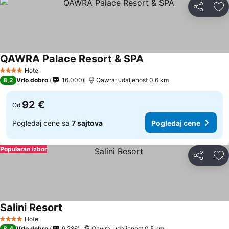
Deli
Do
QAWRA Palace Resort & SPA
Hotel
4 Zvezdice
8,2
Vrlo dobro
16.000
Qawra: udaljenost 0.6 km
92 €
Od
Pogledaj cene sa
7 sajtova
Pogledaj cene
Popularan izbor
Deli
Do
Salini Resort
Hotel
4 Zvezdice
8,4
Vrlo dobro
9.286
Qawra: udaljenost 0.5 km