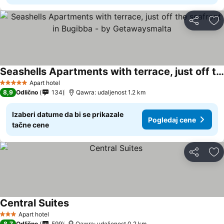
Deli
Do
Seashells Apartments with terrace, just off the seafront in Bugibba - by Getawaysmalta
Apart hotel
5 Zvezdice
8,9
Odlično
134
Qawra: udaljenost 1.2 km
Izaberi datume da bi se prikazale
Pogledaj cene
tačne cene
Deli
Do
Central Suites
Apart hotel
3 Zvezdice
8,7
Odlično
599
Qawra: udaljenost 0.2 km