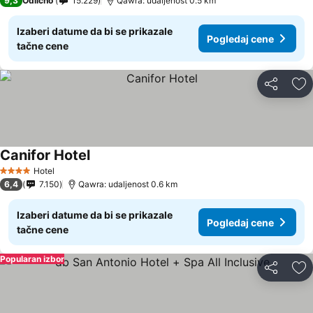
9,3
Odlično
15.229
Qawra: udaljenost 0.5 km
Izaberi datume da bi se prikazale
Pogledaj cene
tačne cene
Deli
Do
Canifor Hotel
Hotel
4 Zvezdice
6,4
7.150
Qawra: udaljenost 0.6 km
Izaberi datume da bi se prikazale
Pogledaj cene
tačne cene
Popularan izbor
Deli
Do