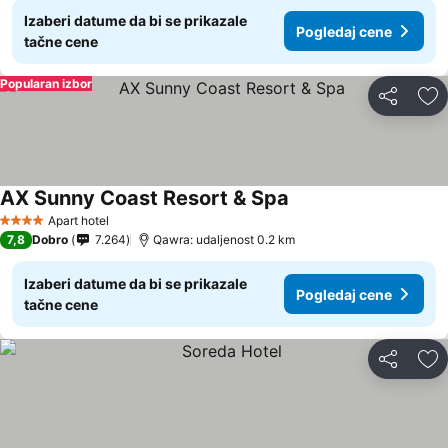
Izaberi datume da bi se prikazale
Pogledaj cene
tačne cene
Popularan izbor
Deli
Do
AX Sunny Coast Resort & Spa
Apart hotel
4 Zvezdice
7,8
Dobro
7.264
Qawra: udaljenost 0.2 km
Izaberi datume da bi se prikazale
Pogledaj cene
tačne cene
Deli
Do