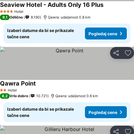
Seaview Hotel - Adults Only 16 Plus
Hotel
4 Zvezdice
9,1
Odlično
8.190
Qawra: udaljenost 0.8 km
Izaberi datume da bi se prikazale
Pogledaj cene
tačne cene
Deli
Do
Qawra Point
Hotel
2 Zvezdice
8,2
Vrlo dobro
10.721
Qawra: udaljenost 0.6 km
Izaberi datume da bi se prikazale
Pogledaj cene
tačne cene