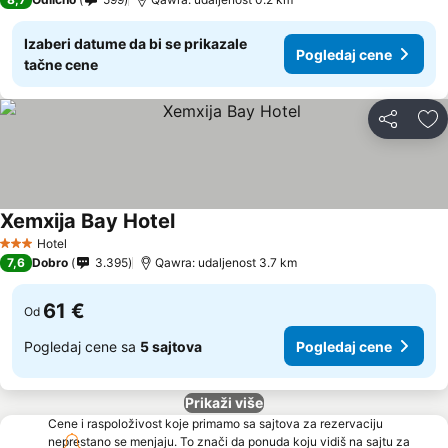
Izaberi datume da bi se prikazale
Pogledaj cene
tačne cene
Deli
Do
Xemxija Bay Hotel
Hotel
3 Zvezdice
7,6
Dobro
3.395
Qawra: udaljenost 3.7 km
61 €
Od
Pogledaj cene sa
5 sajtova
Pogledaj cene
Prikaži više
Cene i raspoloživost koje primamo sa sajtova za rezervaciju
neprestano se menjaju. To znači da ponuda koju vidiš na sajtu za