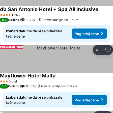
db San Antonio Hotel + Spa All Inclusive
Hotel
4 Zvezdice
8,7
Odlično
18.707
Qawra: udaljenost 0.6 km
Izaberi datume da bi se prikazale
Pogledaj cene
tačne cene
Popularan izbor
Deli
Do
Mayflower Hotel Malta
Hotel
3 Zvezdice
8,6
Odlično
9.083
Qawra: udaljenost 0.5 km
Izaberi datume da bi se prikazale
Pogledaj cene
tačne cene