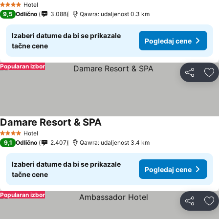
Hotel
4 Zvezdice
9,5
Odlično
3.088
Qawra: udaljenost 0.3 km
Izaberi datume da bi se prikazale
Pogledaj cene
tačne cene
Popularan izbor
Deli
Do
Damare Resort & SPA
Hotel
4 Zvezdice
9,1
Odlično
2.407
Qawra: udaljenost 3.4 km
Izaberi datume da bi se prikazale
Pogledaj cene
tačne cene
Popularan izbor
Deli
Do