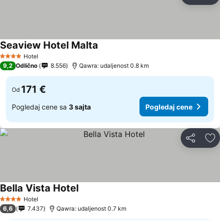
Do
Seaview Hotel Malta
Hotel
4 Zvezdice
9,2
Odlično
8.556
Qawra: udaljenost 0.8 km
171 €
Od
Pogledaj cene sa
3 sajta
Pogledaj cene
Deli
Do
Bella Vista Hotel
Hotel
4 Zvezdice
6,6
7.437
Qawra: udaljenost 0.7 km