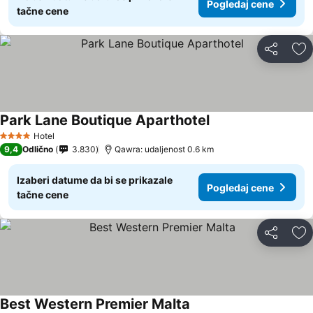
Pogledaj cene
tačne cene
Deli
Do
Park Lane Boutique Aparthotel
Hotel
4 Zvezdice
9,4
Odlično
3.830
Qawra: udaljenost 0.6 km
Izaberi datume da bi se prikazale
Pogledaj cene
tačne cene
Deli
Do
Best Western Premier Malta