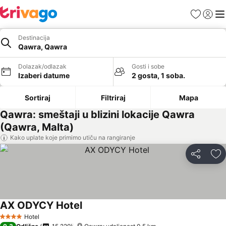
Favoriti
Prijavi
Men
Destinacija
Qawra, Qawra
Dolazak/odlazak
Gosti i sobe
Izaberi datume
2 gosta, 1 soba.
Sortiraj
Filtriraj
Mapa
Qawra: smeštaji u blizini lokacije Qawra
(Qawra, Malta)
Kako uplate koje primimo utiču na rangiranje
Deli
Do
AX ODYCY Hotel
Hotel
4 Zvezdice