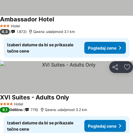
Ambassador Hotel
Hotel
3 Zvezdice
6,3
1.872
Qawra: udaljenost 3.1 km
Izaberi datume da bi se prikazale
Pogledaj cene
tačne cene
Deli
Do
XVI Suites - Adults Only
Hotel
4 Zvezdice
9,1
Odlično
776
Qawra: udaljenost 3.2 km
Izaberi datume da bi se prikazale
Pogledaj cene
tačne cene