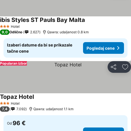
ibis Styles ST Pauls Bay Malta
Hotel
3 Zvezdice
9,0
Odlično
2.627
Qawra: udaljenost 0.8 km
Izaberi datume da bi se prikazale
Pogledaj cene
tačne cene
Popularan izbor
Deli
Do
Topaz Hotel
Hotel
3 Zvezdice
7,4
7.092
Qawra: udaljenost 1.1 km
96 €
Od