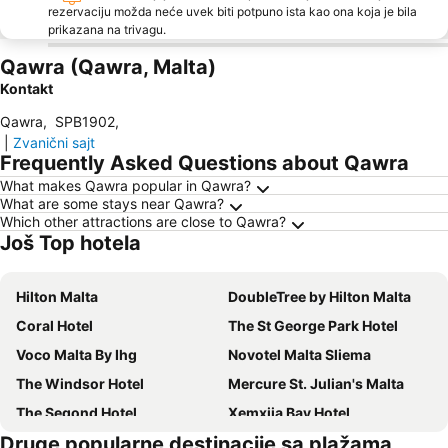
rezervaciju možda neće uvek biti potpuno ista kao ona koja je bila
prikazana na trivagu.
Qawra (Qawra, Malta)
Kontakt
Qawra
,
SPB1902
,
|
Zvanični sajt
Frequently Asked Questions about Qawra
What makes Qawra popular in Qawra?
What are some stays near Qawra?
Which other attractions are close to Qawra?
Još Top hotela
Hilton Malta
DoubleTree by Hilton Malta
Coral Hotel
The St George Park Hotel
Voco Malta By Ihg
Novotel Malta Sliema
The Windsor Hotel
Mercure St. Julian's Malta
The Segond Hotel
Xemxija Bay Hotel
Druge popularne destinacije sa plažama
Mayflower Hotel Malta
Ramla Bay Resort