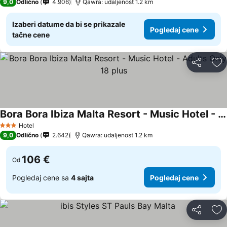
9,0
Odlično
4.906
Qawra: udaljenost 1.2 km
Izaberi datume da bi se prikazale
Pogledaj cene
tačne cene
Deli
Do
Bora Bora Ibiza Malta Resort - Music Hotel - Adults Only 18 plus
Hotel
3 Zvezdice
9,0
Odlično
2.642
Qawra: udaljenost 1.2 km
106 €
Od
Pogledaj cene sa
4 sajta
Pogledaj cene
Deli
Do