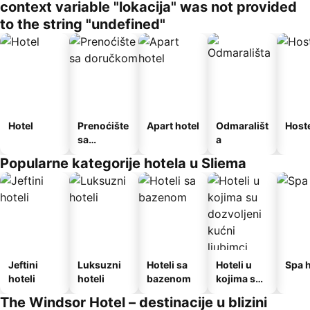
context variable "lokacija" was not provided
to the string "undefined"
Hotel
Prenoćište
Apart hotel
Odmarališt
Host
sa
a
doručkom
Popularne kategorije hotela u Sliema
Jeftini
Luksuzni
Hoteli sa
Hoteli u
Spa h
hoteli
hoteli
bazenom
kojima su
dozvoljeni
The Windsor Hotel – destinacije u blizini
kućni