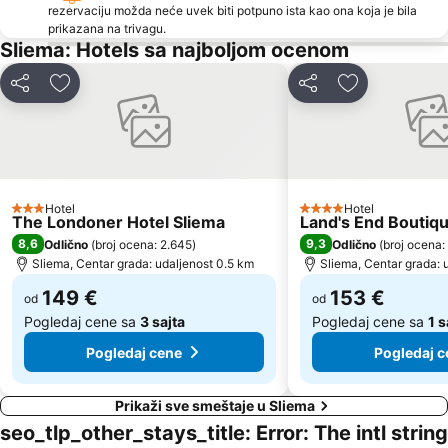
rezervaciju možda neće uvek biti potpuno ista kao ona koja je bila
prikazana na trivagu.
Sliema: Hotels sa najboljom ocenom
Deli
Dodati u favorite
Deli
Dodati u favo
Hotel
Hotel
3 Zvezdice
4 Zvezdice
The Londoner Hotel Sliema
Land's End Boutiqu
8,6
9,3
Odlično
(
broj ocena: 2.645
)
Odlično
(
broj ocena:
Sliema, Centar grada: udaljenost 0.5 km
Sliema, Centar grada: 
149 €
153 €
od
od
Pogledaj cene sa
3 sajta
Pogledaj cene sa
1 s
Pogledaj cene
Pogledaj c
Prikaži sve smeštaje u Sliema
seo_tlp_other_stays_title: Error: The intl string