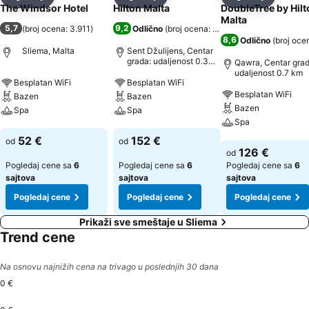
Deli
Dodati u favorite
Deli
Dodati u favorite
Deli
Dodati u 
The Windsor Hotel
Hilton Malta
DoubleTree by Hilt
Malta
5,7
9,2
(
broj ocena: 3.911
)
Odlično
(
broj ocena: 17.650
)
8,6
Odlično
(
broj oce
Sliema, Malta
Sent Džulijens, Centar
grada: udaljenost 0.3
Qawra, Centar grad
km
udaljenost 0.7 km
Besplatan WiFi
Besplatan WiFi
Besplatan WiFi
Bazen
Bazen
Bazen
Spa
Spa
Spa
Pogledaj cene
Pogledaj cene
52 €
152 €
od
od
Pogledaj cene
126 €
od
Pogledaj cene sa
6
Pogledaj cene sa
6
Pogledaj cene sa
6
sajtova
sajtova
sajtova
Pogledaj cene
Pogledaj cene
Pogledaj cene
Prikaži sve smeštaje u Sliema
Trend cene
Na osnovu najnižih cena na trivago u poslednjih 30 dana
0 €