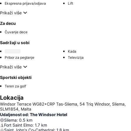
Ekspresna prijava/odjava
Lift
Prikaži više
Za decu
Čuvanje dece
Sadržaji u sobi
Kada
Pribor za peglanje
Televizija
Prikaži više
Sportski objekti
Teren za golf
Lokacija
Windsor Terrace WG82+CRP Tas-Sliema, 54 Triq Windsor, Sliema,
SLM1854, Malta
Udaljenost od: The Windsor Hotel
Sliema
:
0.5
km
Fort Saint Elmo
:
1.7
km
Saint John's Co-Cathedral
:
1.8
km