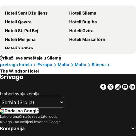
ljubimci
Hoteli Sent Džulijens
Hoteli Sliema
Hoteli Qawra
Hoteli Bugiba
Hoteli St. Pol Bej
Hoteli Gżira
Hoteli Melijeha
Hoteli Marsalforn
Hoteli Xagħra
Prikaži sve smeštaje u Sliema
pretraga hotela
Evropa
Malta
Malta
Sliema
The Windsor Hotel
Facebook
Twitter
Insta
Yo
Izaberi svoju zemlju
Dodaj na Google
Lako pronađi naše rezultate: dodaj
trivago kao omiljeni izvor na Google.
Kompanija