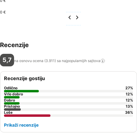
0 €
0 €
Recenzije
5,7
na osnovu ocena (3.911) sa najpopularnijih
sajtova
Recenzije gostiju
Odlično
27
%
Vrlo dobro
12
%
Dobro
12
%
Pristojno
13
%
Loše
36
%
Prikaži recenzije