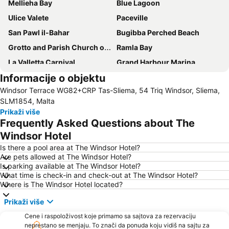
Mellieha Bay
Blue Lagoon
Ulice Valete
Paceville
San Pawl il-Bahar
Bugibba Perched Beach
Grotto and Parish Church of St Paul
Ramla Bay
La Valletta Carnival
Grand Harbour Marina
Informacije o objektu
Valletta and Floriana Fortifications
San Anton Palace
Windsor Terrace WG82+CRP Tas-Sliema, 54 Triq Windsor, Sliema,
Malta International Airport
Qawra
SLM1854, Malta
Ghajn Tuffieha
Prikaži više
Frequently Asked Questions about The
Windsor Hotel
Is there a pool area at The Windsor Hotel?
Are pets allowed at The Windsor Hotel?
Is parking available at The Windsor Hotel?
What time is check-in and check-out at The Windsor Hotel?
Where is The Windsor Hotel located?
Prikaži više
Cene i raspoloživost koje primamo sa sajtova za rezervaciju
neprestano se menjaju. To znači da ponuda koju vidiš na sajtu za