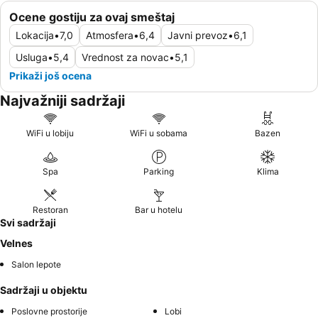
Ocene gostiju za ovaj smeštaj
Lokacija
•
7,0
Atmosfera
•
6,4
Javni prevoz
•
6,1
Usluga
•
5,4
Vrednost za novac
•
5,1
Prikaži još ocena
Najvažniji sadržaji
WiFi u lobiju
WiFi u sobama
Bazen
Spa
Parking
Klima
Restoran
Bar u hotelu
Svi sadržaji
Velnes
Salon lepote
Sadržaji u objektu
Poslovne prostorije
Lobi