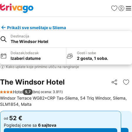
Favoriti
Prijavi
Men
Prikaži sve smeštaje u Sliema
Destinacija
The Windsor Hotel
Dolazak/odlazak
Gosti i sobe
Izaberi datume
2 gosta, 1 soba.
Kako uplate koje primimo utiču na rangiranje
The Windsor Hotel
Deli
Do
Hotel
5,7
(
broj ocena: 3.911
)
4 Zvezdice
Windsor Terrace WG82+CRP Tas-Sliema, 54 Triq Windsor, Sliema,
SLM1854, Malta
52 €
52 €
od
od
Pogledaj cene sa
6 sajtova
Pogledaj cene sa
6 sajtova