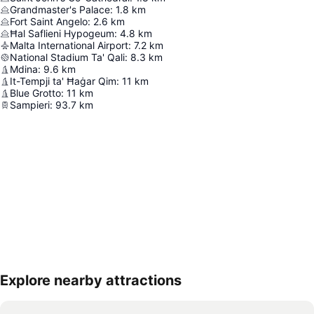
Grandmaster's Palace
:
1.8
km
Fort Saint Angelo
:
2.6
km
Ħal Saflieni Hypogeum
:
4.8
km
Malta International Airport
:
7.2
km
National Stadium Ta' Qali
:
8.3
km
Mdina
:
9.6
km
It-Tempji ta' Ħaġar Qim
:
11
km
Blue Grotto
:
11
km
Sampieri
:
93.7
km
Explore nearby attractions
Proširi mapu