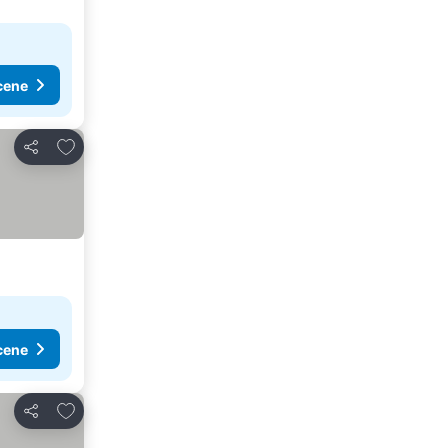
cene
Dodati u favorite
Deli
cene
Dodati u favorite
Deli