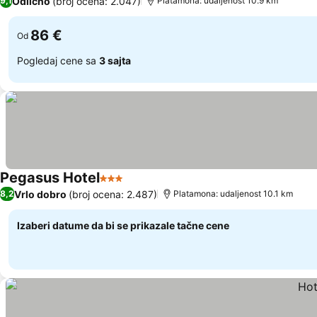
Odlično
(broj ocena: 2.047)
9,1
Platamona: udaljenost 10.9 km
86 €
Od
Pogledaj cene sa
3 sajta
Pegasus Hotel
3 Zvezdice
Vrlo dobro
(broj ocena: 2.487)
8,2
Platamona: udaljenost 10.1 km
Izaberi datume da bi se prikazale tačne cene