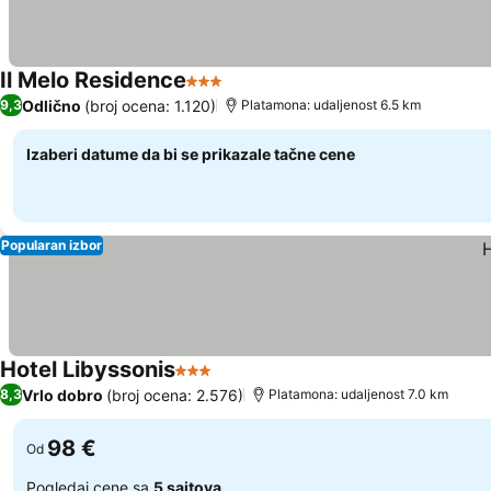
Il Melo Residence
3 Zvezdice
Odlično
(broj ocena: 1.120)
9,3
Platamona: udaljenost 6.5 km
Izaberi datume da bi se prikazale tačne cene
Popularan izbor
Hotel Libyssonis
3 Zvezdice
Vrlo dobro
(broj ocena: 2.576)
8,3
Platamona: udaljenost 7.0 km
98 €
Od
Pogledaj cene sa
5 sajtova