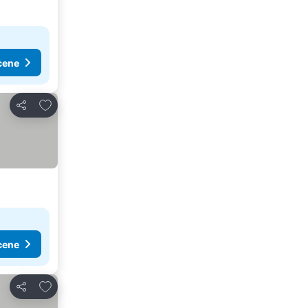
cene
Dodati u favorite
Deli
cene
Dodati u favorite
Deli