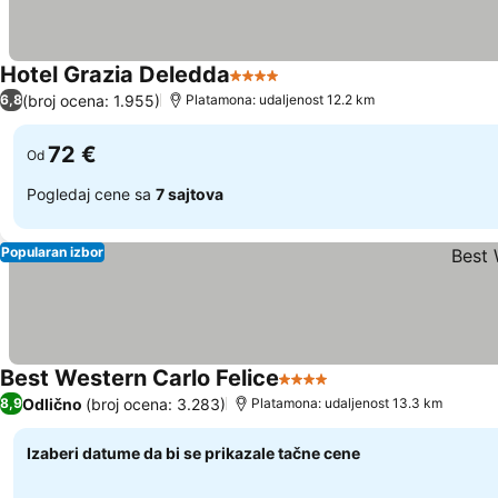
Hotel Grazia Deledda
4 Zvezdice
(broj ocena: 1.955)
6,8
Platamona: udaljenost 12.2 km
72 €
Od
Pogledaj cene sa
7 sajtova
Popularan izbor
Best Western Carlo Felice
4 Zvezdice
Odlično
(broj ocena: 3.283)
8,9
Platamona: udaljenost 13.3 km
Izaberi datume da bi se prikazale tačne cene