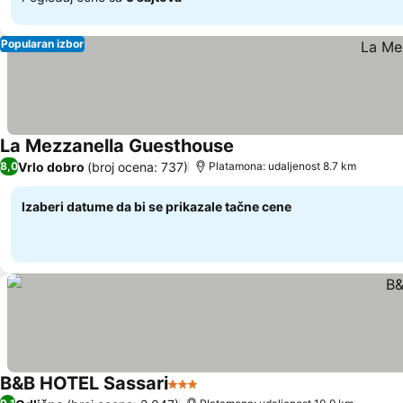
Popularan izbor
La Mezzanella Guesthouse
Vrlo dobro
(broj ocena: 737)
8,0
Platamona: udaljenost 8.7 km
Izaberi datume da bi se prikazale tačne cene
B&B HOTEL Sassari
3 Zvezdice