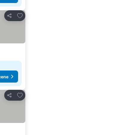
Dodati u favorite
Deli
cene
Dodati u favorite
Deli