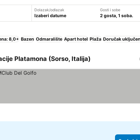
Dolazak/odlazak
Gosti i sobe
Izaberi datume
2 gosta, 1 soba.
ena: 8,0+
Bazen
Odmaralište
Apart hotel
Plaža
Doručak uključen
acije Platamona (Sorso, Italija)