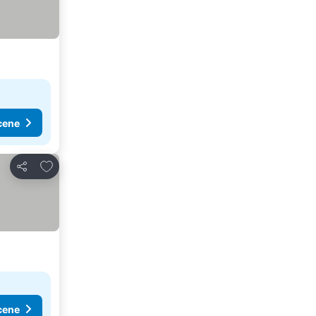
cene
Dodati u favorite
Deli
cene