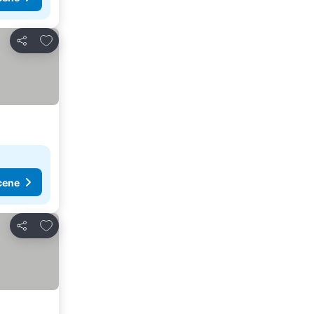
Dodati u favorite
Deli
cene
Dodati u favorite
Deli