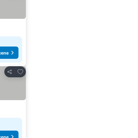
cene
Dodati u favorite
Deli
cene