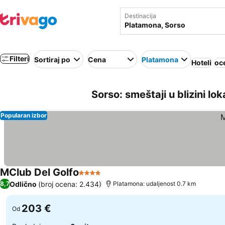
Destinacija
Filteri
Sortiraj po
Cena
Platamona
Hoteli
oc
Sorso: smeštaji u blizini lok
Popularan izbor
MClub Del Golfo
4 Zvezdice
Odlično
(broj ocena: 2.434)
8,7
Platamona: udaljenost 0.7 km
203 €
Od