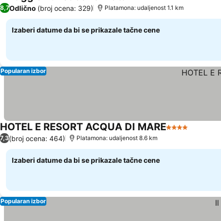
3 Zvezdice
Odlično
(broj ocena: 329)
8,7
Platamona: udaljenost 1.1 km
Izaberi datume da bi se prikazale tačne cene
Popularan izbor
HOTEL E RESORT ACQUA DI MARE
4 Zvezdice
(broj ocena: 464)
7,3
Platamona: udaljenost 8.6 km
Izaberi datume da bi se prikazale tačne cene
Popularan izbor