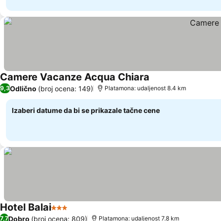
Camere Vacanze Acqua Chiara
Odlično
(broj ocena: 149)
9,3
Platamona: udaljenost 8.4 km
Izaberi datume da bi se prikazale tačne cene
Hotel Balai
3 Zvezdice
Dobro
(broj ocena: 809)
7,7
Platamona: udaljenost 7.8 km