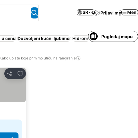
SR · €
Meni
Prijavi me
Pogledaj mapu
 u cenu
Dozvoljeni kućni ljubimci
Hidromasažna kada
Klimatizac
Kako uplate koje primimo utiču na rangiranje
Dodati u favorite
Deli