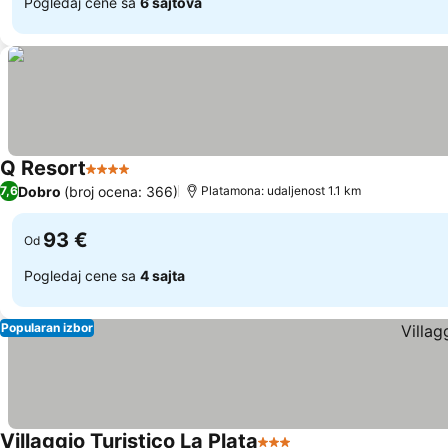
Pogledaj cene sa
6 sajtova
Q Resort
4 Zvezdice
Dobro
(broj ocena: 366)
7,6
Platamona: udaljenost 1.1 km
93 €
Od
Pogledaj cene sa
4 sajta
Popularan izbor
Villaggio Turistico La Plata