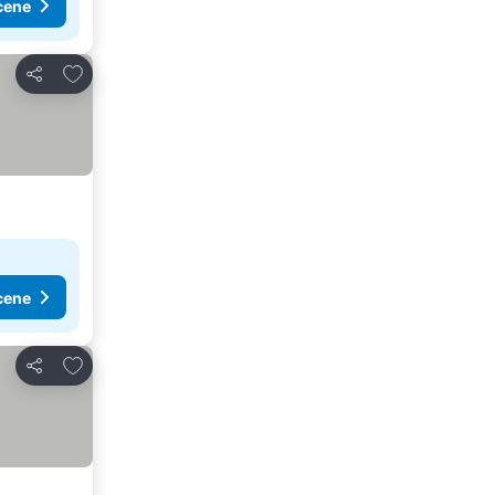
cene
Dodati u favorite
Deli
cene
Dodati u favorite
Deli