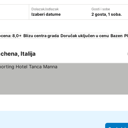
Dolazak/odlazak
Gosti i sobe
Izaberi datume
2 gosta, 1 soba.
ocena: 8,0+
Blizu centra grada
Doručak uključen u cenu
Bazen
P
chena, Italija
ce