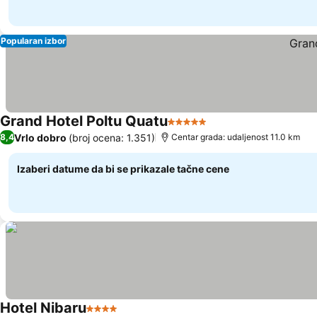
Popularan izbor
Grand Hotel Poltu Quatu
5 Zvezdice
Vrlo dobro
(broj ocena: 1.351)
8,4
Centar grada: udaljenost 11.0 km
Izaberi datume da bi se prikazale tačne cene
Hotel Nibaru
4 Zvezdice