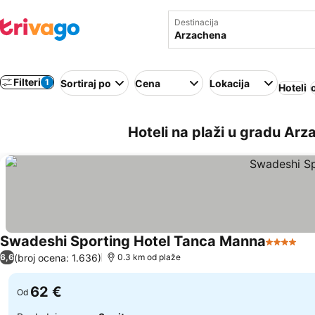
Destinacija
Filteri
1
Sortiraj po
Cena
Lokacija
Hoteli
Hoteli na plaži u gradu Arza
Swadeshi Sporting Hotel Tanca Manna
4 Zvezdi
(broj ocena: 1.636)
6,6
0.3 km od plaže
62 €
Od