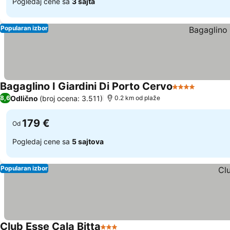
Pogledaj cene sa
3 sajta
Popularan izbor
Bagaglino I Giardini Di Porto Cervo
4 Zvezdice
Odlično
(broj ocena: 3.511)
8,6
0.2 km od plaže
179 €
Od
Pogledaj cene sa
5 sajtova
Popularan izbor
Club Esse Cala Bitta