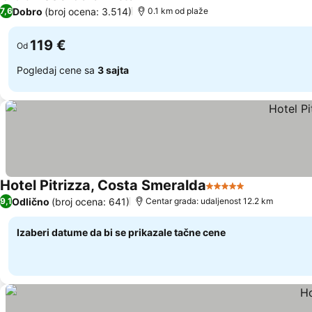
3 Zvezdice
Dobro
(broj ocena: 3.514)
7,6
0.1 km od plaže
119 €
Od
Pogledaj cene sa
3 sajta
Hotel Pitrizza, Costa Smeralda
5 Zvezdice
Odlično
(broj ocena: 641)
9,1
Centar grada: udaljenost 12.2 km
Izaberi datume da bi se prikazale tačne cene