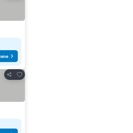
cene
Dodati u favorite
Deli