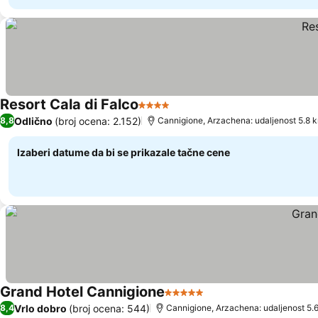
Resort Cala di Falco
4 Zvezdice
Odlično
(broj ocena: 2.152)
8,8
Cannigione, Arzachena: udaljenost 5.8 
Izaberi datume da bi se prikazale tačne cene
Grand Hotel Cannigione
5 Zvezdice
Vrlo dobro
(broj ocena: 544)
8,4
Cannigione, Arzachena: udaljenost 5.