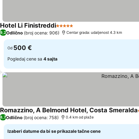
Hotel Li Finistreddi
5 Zvezdice
Odlično
(broj ocena: 906)
9,2
Centar grada: udaljenost 4.3 km
500 €
Od
Pogledaj cene sa
4 sajta
Romazzino, A Belmond Hotel, Costa Smeralda
Odlično
(broj ocena: 758)
8,7
0.4 km od plaže
Izaberi datume da bi se prikazale tačne cene