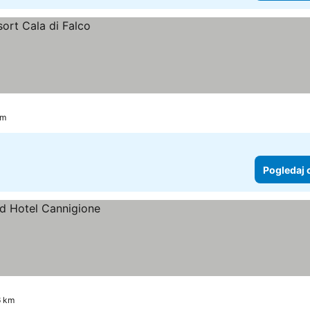
km
Pogledaj 
6 km