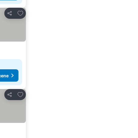
Dodati u favorite
Deli
cene
Dodati u favorite
Deli