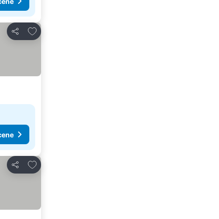
cene
Dodati u favorite
Deli
cene
Dodati u favorite
Deli