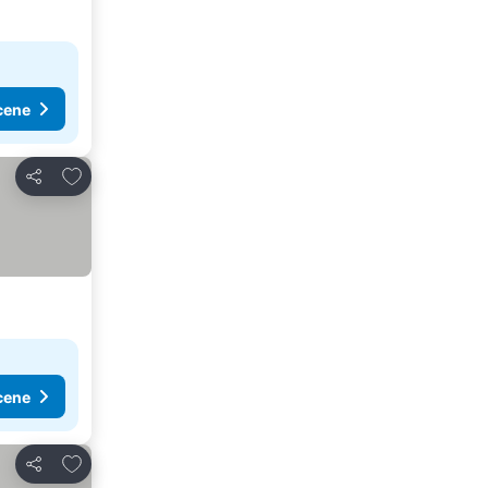
cene
Dodati u favorite
Deli
cene
Dodati u favorite
Deli