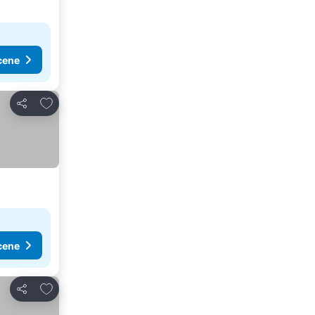
cene
Dodati u favorite
Deli
cene
Dodati u favorite
Deli