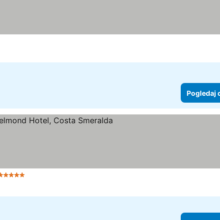
Pogledaj 
5 Zvezdice