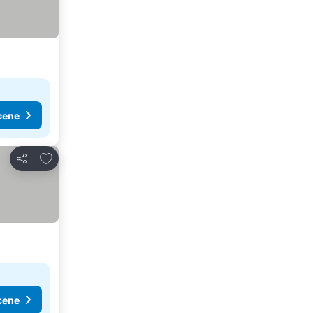
cene
Dodati u favorite
Deli
cene