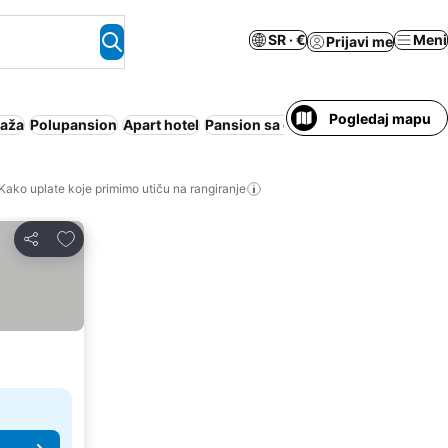
SR · €
Meni
Prijavi me
Pogledaj mapu
laža
Polupansion
Apart hotel
Pansion sa doručkom
Cela kuća/a
Kako uplate koje primimo utiču na rangiranje
Dodati u favorite
Deli