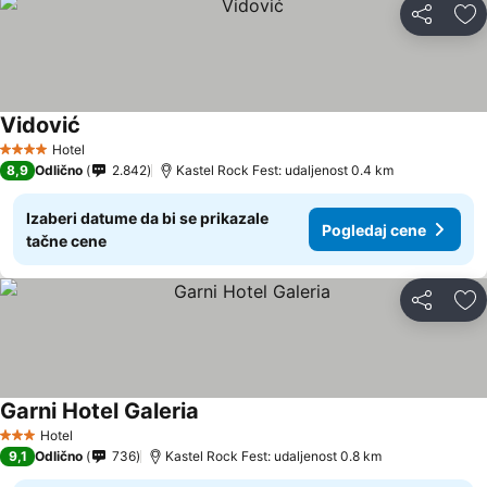
Deli
Do
Vidović
Hotel
4 Zvezdice
8,9
Odlično
2.842
Kastel Rock Fest: udaljenost 0.4 km
Izaberi datume da bi se prikazale
Pogledaj cene
tačne cene
Deli
Do
Garni Hotel Galeria
Hotel
3 Zvezdice
9,1
Odlično
736
Kastel Rock Fest: udaljenost 0.8 km