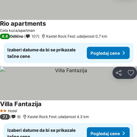
Rio apartments
Cela kuća/apartman
8,8
Odlično
107
Kastel Rock Fest: udaljenost 0.7 km
Izaberi datume da bi se prikazale
Pogledaj cene
tačne cene
Deli
Do
Villa Fantazija
Hotel
2 Zvezdice
7,1
9
Kastel Rock Fest: udaljenost 4.3 km
Izaberi datume da bi se prikazale
Pogledaj cene
tačne cene