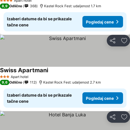
Apart hotel
4 Zvezdice
8,9
Odlično
368
Kastel Rock Fest: udaljenost 1.7 km
Izaberi datume da bi se prikazale
Pogledaj cene
tačne cene
Deli
Do
Swiss Apartmani
Apart hotel
3 Zvezdice
9,6
Odlično
112
Kastel Rock Fest: udaljenost 2.7 km
Izaberi datume da bi se prikazale
Pogledaj cene
tačne cene
Deli
Do