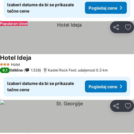
Izaberi datume da bi se prikazale
Pogledaj cene
tačne cene
Popularan izbor
Deli
Do
Hotel Ideja
Hotel
3 Zvezdice
9,1
Odlično
1.538
Kastel Rock Fest: udaljenost 0.3 km
Izaberi datume da bi se prikazale
Pogledaj cene
tačne cene
Deli
Do