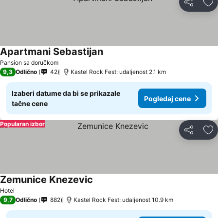
Deli
Do
Apartmani Sebastijan
Pansion sa doručkom
9,3
Odlično
42
Kastel Rock Fest: udaljenost 2.1 km
Izaberi datume da bi se prikazale
Pogledaj cene
tačne cene
Popularan izbor
Deli
Do
Zemunice Knezevic
Hotel
9,7
Odlično
882
Kastel Rock Fest: udaljenost 10.9 km