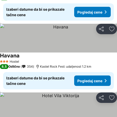
Izaberi datume da bi se prikazale
Pogledaj cene
tačne cene
Deli
Do
Havana
Hostel
3 Zvezdice
8,5
Odlično
354
Kastel Rock Fest: udaljenost 1.2 km
Izaberi datume da bi se prikazale
Pogledaj cene
tačne cene
Deli
Do