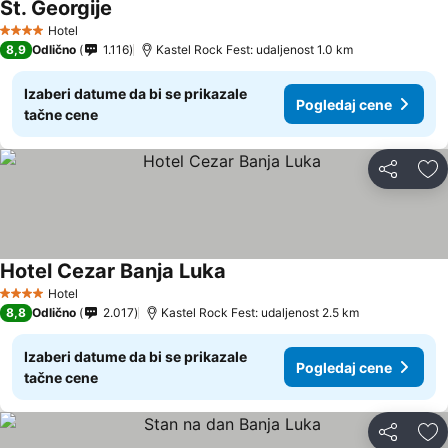
St. Georgije
Hotel
4 Zvezdice
8,9
Odlično
1.116
Kastel Rock Fest: udaljenost 1.0 km
Izaberi datume da bi se prikazale
Pogledaj cene
tačne cene
Deli
Do
Hotel Cezar Banja Luka
Hotel
4 Zvezdice
8,8
Odlično
2.017
Kastel Rock Fest: udaljenost 2.5 km
Izaberi datume da bi se prikazale
Pogledaj cene
tačne cene
Deli
Do