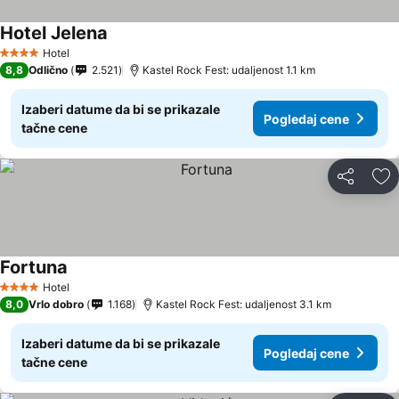
Hotel Jelena
Hotel
4 Zvezdice
8,8
Odlično
2.521
Kastel Rock Fest: udaljenost 1.1 km
Izaberi datume da bi se prikazale
Pogledaj cene
tačne cene
Deli
Do
Fortuna
Hotel
4 Zvezdice
8,0
Vrlo dobro
1.168
Kastel Rock Fest: udaljenost 3.1 km
Izaberi datume da bi se prikazale
Pogledaj cene
tačne cene