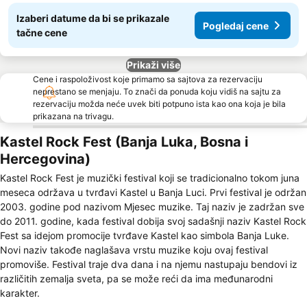
Izaberi datume da bi se prikazale
Pogledaj cene
tačne cene
Prikaži više
Cene i raspoloživost koje primamo sa sajtova za rezervaciju
neprestano se menjaju. To znači da ponuda koju vidiš na sajtu za
rezervaciju možda neće uvek biti potpuno ista kao ona koja je bila
prikazana na trivagu.
Kastel Rock Fest (Banja Luka, Bosna i
Hercegovina)
Kastel Rock Fest je muzički festival koji se tradicionalno tokom juna
meseca održava u tvrđavi Kastel u Banja Luci. Prvi festival je održan
2003. godine pod nazivom Mjesec muzike. Taj naziv je zadržan sve
do 2011. godine, kada festival dobija svoj sadašnji naziv Kastel Rock
Fest sa idejom promocije tvrđave Kastel kao simbola Banja Luke.
Novi naziv takođe naglašava vrstu muzike koju ovaj festival
promoviše. Festival traje dva dana i na njemu nastupaju bendovi iz
različitih zemalja sveta, pa se može reći da ima međunarodni
karakter.