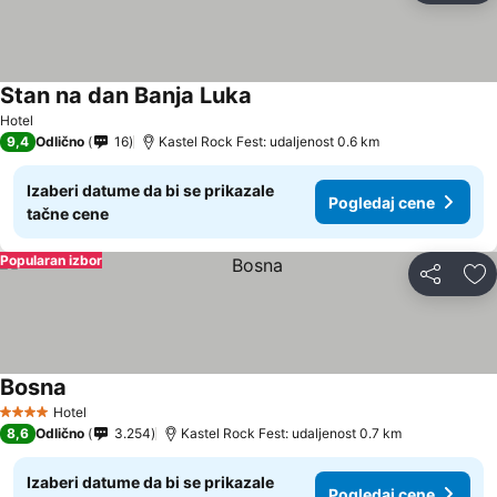
Stan na dan Banja Luka
Hotel
9,4
Odlično
16
Kastel Rock Fest: udaljenost 0.6 km
Izaberi datume da bi se prikazale
Pogledaj cene
tačne cene
Popularan izbor
Deli
Do
Bosna
Hotel
4 Zvezdice
8,6
Odlično
3.254
Kastel Rock Fest: udaljenost 0.7 km
Izaberi datume da bi se prikazale
Pogledaj cene