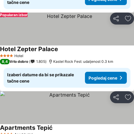
tačne cene
Popularan izbor
Deli
Do
Hotel Zepter Palace
Hotel
4 Zvezdice
8,4
Vrlo dobro
1.805
Kastel Rock Fest: udaljenost 0.3 km
Izaberi datume da bi se prikazale
Pogledaj cene
tačne cene
Deli
Do
Apartments Tepić