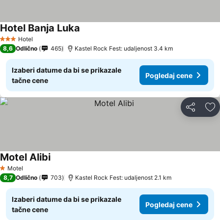
Hotel Banja Luka
Hotel
3 Zvezdice
8,6
Odlično
465
Kastel Rock Fest: udaljenost 3.4 km
Izaberi datume da bi se prikazale
Pogledaj cene
tačne cene
Deli
Do
Motel Alibi
Motel
1 Zvezdice
8,7
Odlično
703
Kastel Rock Fest: udaljenost 2.1 km
Izaberi datume da bi se prikazale
Pogledaj cene
tačne cene