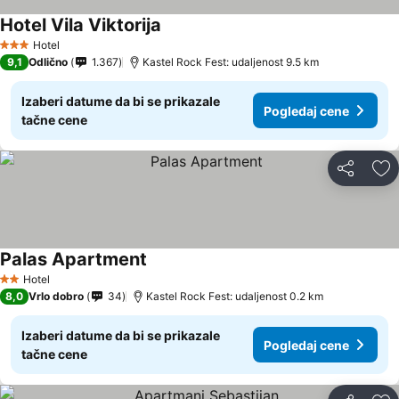
Hotel Vila Viktorija
Hotel
3 Zvezdice
9,1
Odlično
1.367
Kastel Rock Fest: udaljenost 9.5 km
Izaberi datume da bi se prikazale
Pogledaj cene
tačne cene
Deli
Do
Palas Apartment
Hotel
2 Zvezdice
8,0
Vrlo dobro
34
Kastel Rock Fest: udaljenost 0.2 km
Izaberi datume da bi se prikazale
Pogledaj cene
tačne cene