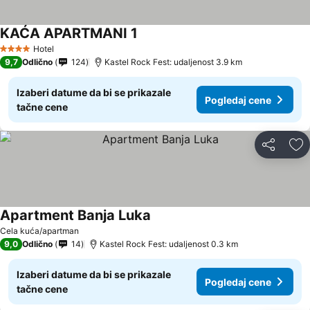
KAĆA APARTMANI 1
Hotel
4 Zvezdice
9,7
Odlično
124
Kastel Rock Fest: udaljenost 3.9 km
Izaberi datume da bi se prikazale
Pogledaj cene
tačne cene
Deli
Do
Apartment Banja Luka
Cela kuća/apartman
9,0
Odlično
14
Kastel Rock Fest: udaljenost 0.3 km
Izaberi datume da bi se prikazale
Pogledaj cene
tačne cene