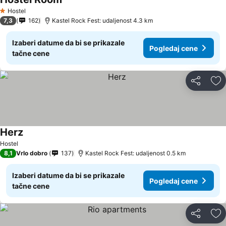
Hostel
1 Zvezdice
7,3
162
Kastel Rock Fest: udaljenost 4.3 km
Izaberi datume da bi se prikazale
Pogledaj cene
tačne cene
Deli
Do
Herz
Hostel
8,1
Vrlo dobro
137
Kastel Rock Fest: udaljenost 0.5 km
Izaberi datume da bi se prikazale
Pogledaj cene
tačne cene
Deli
Do