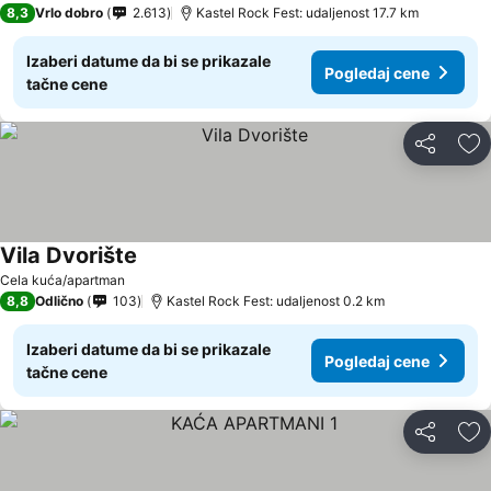
8,3
Vrlo dobro
2.613
Kastel Rock Fest: udaljenost 17.7 km
Izaberi datume da bi se prikazale
Pogledaj cene
tačne cene
Deli
Do
Vila Dvorište
Cela kuća/apartman
8,8
Odlično
103
Kastel Rock Fest: udaljenost 0.2 km
Izaberi datume da bi se prikazale
Pogledaj cene
tačne cene
Deli
Do