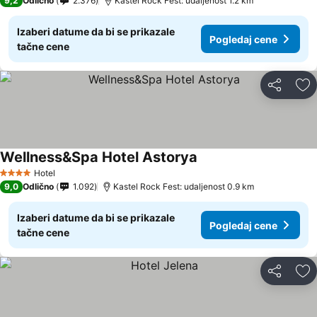
9,2
Odlično
2.376
Kastel Rock Fest: udaljenost 1.2 km
Izaberi datume da bi se prikazale
Pogledaj cene
tačne cene
Deli
Do
Wellness&Spa Hotel Astorya
Hotel
4 Zvezdice
9,0
Odlično
1.092
Kastel Rock Fest: udaljenost 0.9 km
Izaberi datume da bi se prikazale
Pogledaj cene
tačne cene
Deli
Do