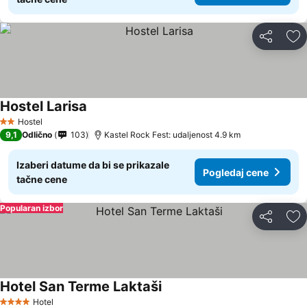
Deli
Do
Hostel Larisa
Hostel
2 Zvezdice
9,1
Odlično
103
Kastel Rock Fest: udaljenost 4.9 km
Izaberi datume da bi se prikazale
Pogledaj cene
tačne cene
Popularan izbor
Deli
Do
Hotel San Terme Laktaši
Hotel
4 Zvezdice