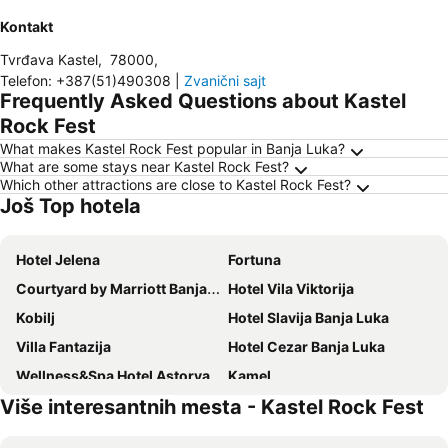
Kontakt
Tvrđava Kastel
,
78000
,
Telefon
:
+387(51)490308
|
Zvanični sajt
Frequently Asked Questions about Kastel
Rock Fest
What makes Kastel Rock Fest popular in Banja Luka?
What are some stays near Kastel Rock Fest?
Which other attractions are close to Kastel Rock Fest?
Još Top hotela
Hotel Jelena
Fortuna
Courtyard by Marriott Banja Luka
Hotel Vila Viktorija
Kobilj
Hotel Slavija Banja Luka
Villa Fantazija
Hotel Cezar Banja Luka
Wellness&Spa Hotel Astorya
Kamel
Više interesantnih mesta - Kastel Rock Fest
Hotel Banja Luka
Hotel San Terme Laktaši
Bosna
Stan na dan Banja Luka