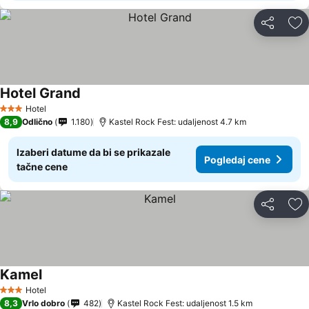
Deli
Do
Hotel Grand
Hotel
3 Zvezdice
8,9
Odlično
1.180
Kastel Rock Fest: udaljenost 4.7 km
Izaberi datume da bi se prikazale
Pogledaj cene
tačne cene
Deli
Do
Kamel
Hotel
3 Zvezdice
8,3
Vrlo dobro
482
Kastel Rock Fest: udaljenost 1.5 km