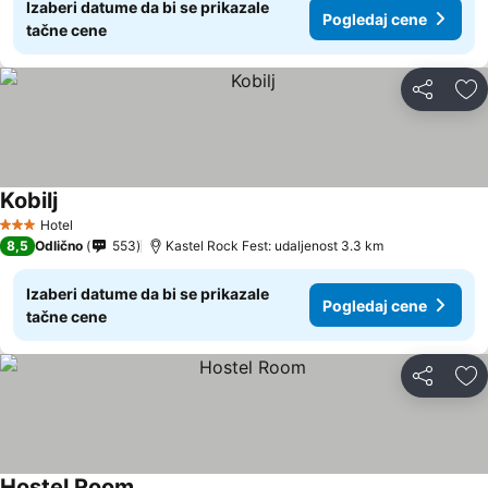
Izaberi datume da bi se prikazale
Pogledaj cene
tačne cene
Deli
Do
Kobilj
Hotel
3 Zvezdice
8,5
Odlično
553
Kastel Rock Fest: udaljenost 3.3 km
Izaberi datume da bi se prikazale
Pogledaj cene
tačne cene
Deli
Do
Hostel Room