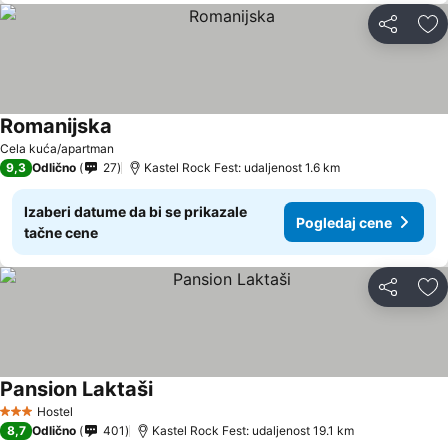
Deli
Do
Romanijska
Cela kuća/apartman
9,3
Odlično
27
Kastel Rock Fest: udaljenost 1.6 km
Izaberi datume da bi se prikazale
Pogledaj cene
tačne cene
Deli
Do
Pansion Laktaši
Hostel
3 Zvezdice
8,7
Odlično
401
Kastel Rock Fest: udaljenost 19.1 km