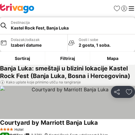
Favoriti
Prijavi
Men
Destinacija
Kastel Rock Fest, Banja Luka
Dolazak/odlazak
Gosti i sobe
Izaberi datume
2 gosta, 1 soba.
Sortiraj
Filtriraj
Mapa
Banja Luka: smeštaji u blizini lokacije Kastel
Rock Fest (Banja Luka, Bosna i Hercegovina)
Kako uplate koje primimo utiču na rangiranje
Deli
Do
Courtyard by Marriott Banja Luka
Hotel
4 Zvezdice