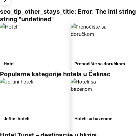
seo_tlp_other_stays_title: Error: The intl stri
string "undefined"
Hotel
Prenoćište sa doručkom
Popularne kategorije hotela u Čelinac
Jeftini hoteli
Hoteli sa bazenom
Hotel Turist – destinacije u blizini