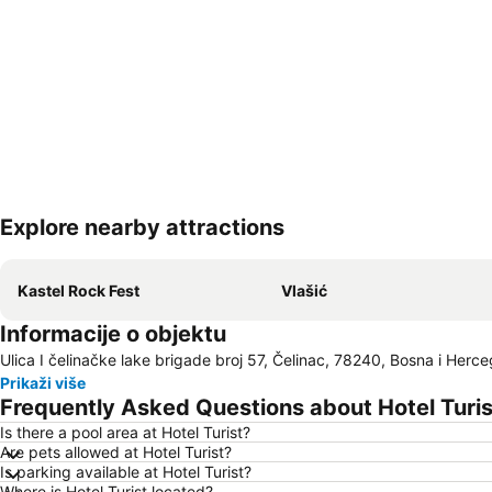
Explore nearby attractions
Kastel Rock Fest
Vlašić
Informacije o objektu
Ulica I čelinačke lake brigade broj 57, Čelinac, 78240, Bosna i Herc
Prikaži više
Frequently Asked Questions about Hotel Turis
Is there a pool area at Hotel Turist?
Are pets allowed at Hotel Turist?
Is parking available at Hotel Turist?
Where is Hotel Turist located?