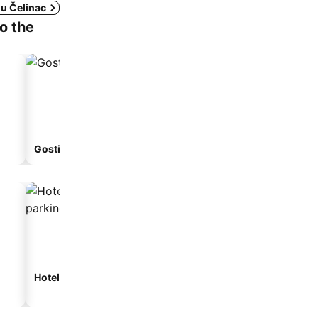
 u Čelinac
to the
Gostionica
Apart-hotel
Hoteli sa parkingom