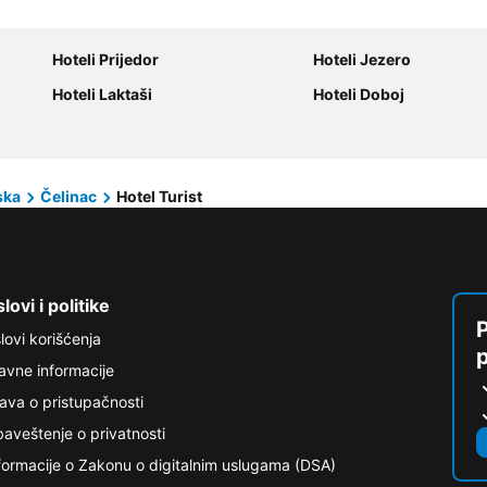
Hoteli Prijedor
Hoteli Jezero
Hoteli Laktaši
Hoteli Doboj
ska
Čelinac
Hotel Turist
lovi i politike
P
lovi korišćenja
avne informacije
java o pristupačnosti
aveštenje o privatnosti
formacije o Zakonu o digitalnim uslugama (DSA)