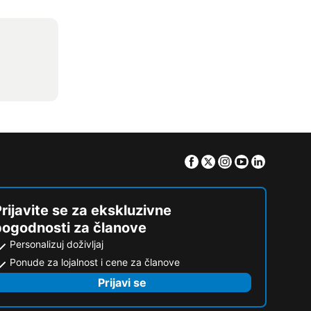
Facebook
Twitter
Instagram
Youtube
Linkedin
rijavite se za ekskluzivne
pogodnosti za članove
Personalizuj doživljaj
Ponude za lojalnost i cene za članove
Prijavi se