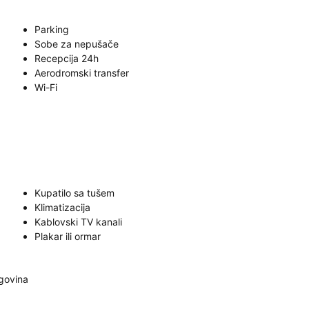
Parking
Sobe za nepušače
Recepcija 24h
Aerodromski transfer
Wi-Fi
Kupatilo sa tušem
Klimatizacija
Kablovski TV kanali
Plakar ili ormar
egovina