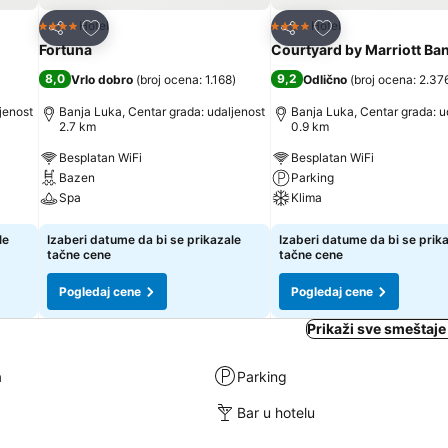
Dodati u favorite
Dodati u favorite
Hotel
Hotel
4 Zvezdice
4 Zvezdice
Deli
Deli
Fortuna
Courtyard by Marriott Ba
8,0
9,2
Vrlo dobro
(
broj ocena: 1.168
)
Odlično
(
broj ocena: 2.37
jenost
Banja Luka, Centar grada: udaljenost
Banja Luka, Centar grada: u
2.7 km
0.9 km
Besplatan WiFi
Besplatan WiFi
Bazen
Parking
Spa
Klima
Pogledaj cene
Pogledaj cene
le
Izaberi datume da bi se prikazale
Izaberi datume da bi se prik
tačne cene
tačne cene
Pogledaj cene
Pogledaj cene
Prikaži sve smeštaje
a
Parking
Bar u hotelu