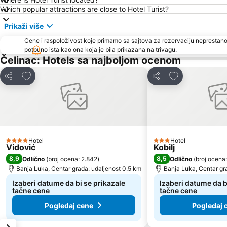
Which popular attractions are close to Hotel Turist?
Prikaži više
Cene i raspoloživost koje primamo sa sajtova za rezervaciju neprestano
potpuno ista kao ona koja je bila prikazana na trivagu.
Čelinac: Hotels sa najboljom ocenom
Dodati u favorite
Dodati u favori
Deli
Deli
Hotel
Hotel
4 Zvezdice
3 Zvezdice
Vidović
Kobilj
8,9
8,5
Odlično
(
broj ocena: 2.842
)
Odlično
(
broj ocena
Banja Luka, Centar grada: udaljenost 0.5 km
Banja Luka, Centar gr
Izaberi datume da bi se prikazale
Izaberi datume da b
tačne cene
tačne cene
Pogledaj cene
Pogledaj 