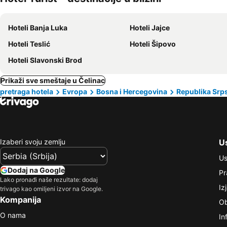
Hoteli Banja Luka
Hoteli Jajce
Hoteli Teslić
Hoteli Šipovo
Hoteli Slavonski Brod
Prikaži sve smeštaje u Čelinac
pretraga hotela
Evropa
Bosna i Hercegovina
Republika Srp
Izaberi svoju zemlju
Us
Us
Dodaj na Google
Pr
Lako pronađi naše rezultate: dodaj
Iz
trivago kao omiljeni izvor na Google.
Kompanija
Ob
O nama
In