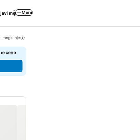
Meni
ijavi me
a rangiranje
čne cene