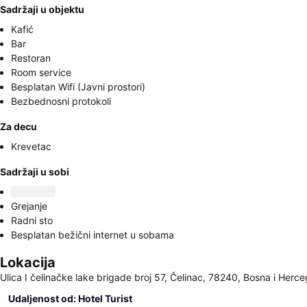
Sadržaji u objektu
Kafić
Bar
Restoran
Room service
Besplatan Wifi (Javni prostori)
Bezbednosni protokoli
Za decu
Krevetac
Sadržaji u sobi
Grejanje
Radni sto
Besplatan bežični internet u sobama
Lokacija
Ulica I čelinačke lake brigade broj 57, Čelinac, 78240, Bosna i Herc
Udaljenost od: Hotel Turist