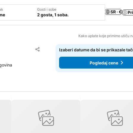
ak
Gosti i sobe
SR · €
Pr
ume
2 gosta, 1 soba.
Kako uplate koje primimo utiču n
Dodati u favorite
Izaberi datume da bi se prikazale ta
Deli
Pogledaj cene
egovina