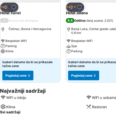
Dodati u favorite
Dodati u favorite
Hotel
Hotel
3 Zvezdice
4 Zvezdice
Deli
Deli
Hotel Turist
Hotel Jelena
/
8,8
Ocena nije dostupna
Odlično
(
broj ocena: 2.521
)
Čelinac, Bosna i Hercegovina
Banja Luka, Centar grada: udal
0.6 km
Besplatan WiFi
Besplatan WiFi
Parking
Spa
Klima
Parking
Pogledaj cene
Pogledaj cene
Izaberi datume da bi se prikazale
Izaberi datume da bi se prikaza
tačne cene
tačne cene
Pogledaj cene
Pogledaj cene
Najvažniji sadržaji
WiFi u lobiju
WiFi u sobam
Klima
Restoran
Svi sadržaji