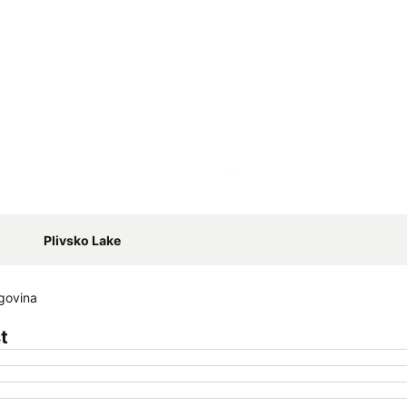
Proširi mapu
Plivsko Lake
egovina
t