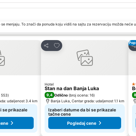
 se menjaju. To znači da ponuda koju vidiš na sajtu za rezervaciju možda neće u
Pop
te
Dodati u favorite
Deli
De
Hotel
4
Stan na dan Banja Luka
B
9,4
8
: 553
)
Odlično
(
broj ocena: 16
)
ada: udaljenost 3.4 km
Banja Luka, Centar grada: udaljenost 1.1 km
i se prikazale
Izaberi datume da bi se prikazale
tačne cene
cene
Pogledaj cene