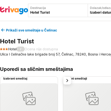
Destinacija
Dolazak/odlaz
Izaberi dat
Prikaži sve smeštaje u Čelinac
Hotel Turist
Hotel
Ocena nije dostupna
/
3 Zvezdice
Ulica I čelinačke lake brigade broj 57, Čelinac, 78240, Bosna i Herc
Uporedi sa sličnim smeštajima
Izabrani smeštaj
Slični smeštaji
sledeće