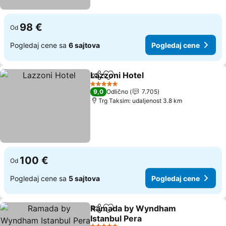
98 €
Od
Pogledaj cene sa
6 sajtova
Pogledaj cene
Lazzoni Hotel
Deli
Dodati u favorite
Pogledaj cen
5 Zvezdice
9,0
Odlično
7.705
Trg Taksim: udaljenost 3.8 km
100 €
Od
Pogledaj cene sa
5 sajtova
Pogledaj cene
Ramada by Wyndham
Deli
Dodati u favorite
Istanbul Pera