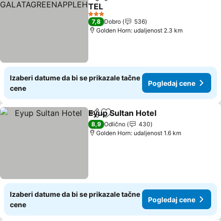
Deli
Dodati u favorite
TEL
Pogledaj cene
3 Zvezdice
7,8
Dobro
536
Golden Horn: udaljenost 2.3 km
Izaberi datume da bi se prikazale tačne
Pogledaj cene
cene
Eyup Sultan Hotel
Deli
Dodati u favorite
Pogledaj
8,9
Odlično
430
Golden Horn: udaljenost 1.6 km
Izaberi datume da bi se prikazale tačne
Pogledaj cene
cene