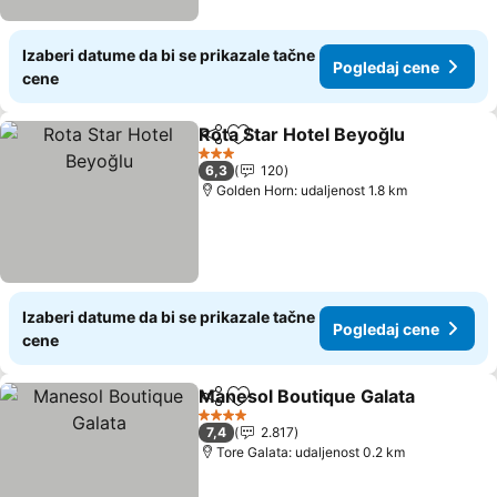
Izaberi datume da bi se prikazale tačne
Pogledaj cene
cene
Rota Star Hotel Beyoğlu
Deli
Dodati u favorite
Po
3 Zvezdice
6,3
120
Golden Horn: udaljenost 1.8 km
Izaberi datume da bi se prikazale tačne
Pogledaj cene
cene
Manesol Boutique Galata
Deli
Dodati u favorite
P
4 Zvezdice
7,4
2.817
Tore Galata: udaljenost 0.2 km