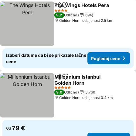
The Wings Hotels Pera
Deli
Dodati u favorite
Pog
4 Zvezdice
9,2
Odlično
694
Golden Horn: udaljenost 2.5 km
Izaberi datume da bi se prikazale tačne
Pogledaj cene
cene
Millennium Istanbul
Deli
Dodati u favorite
Golden Horn
Pogledaj cene
5 Zvezdice
9,0
Odlično
3.760
Golden Horn: udaljenost 0.4 km
79 €
Od