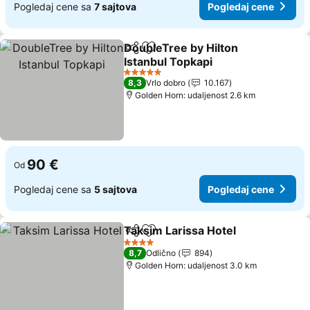
Pogledaj cene sa
7 sajtova
Pogledaj cene
DoubleTree by Hilton
Deli
Dodati u favorite
Istanbul Topkapi
Pogledaj cene
5 Zvezdice
8,3
Vrlo dobro
10.167
Golden Horn: udaljenost 2.6 km
90 €
Od
Pogledaj cene sa
5 sajtova
Pogledaj cene
Taksim Larissa Hotel
Deli
Dodati u favorite
Pogle
4 Zvezdice
8,7
Odlično
894
Golden Horn: udaljenost 3.0 km