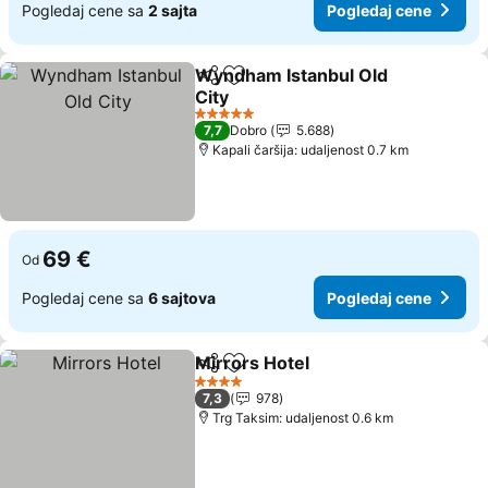
Pogledaj cene sa
2 sajta
Pogledaj cene
Wyndham Istanbul Old
Deli
Dodati u favorite
City
Pogledaj cene
5 Zvezdice
7,7
Dobro
5.688
Kapali čaršija: udaljenost 0.7 km
69 €
Od
Pogledaj cene sa
6 sajtova
Pogledaj cene
Mirrors Hotel
Deli
Dodati u favorite
Pogledaj cen
4 Zvezdice
7,3
978
Trg Taksim: udaljenost 0.6 km