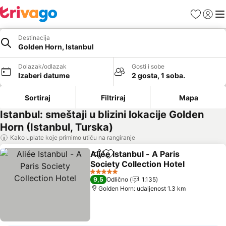
Favoriti
Prijavi
Men
Destinacija
Golden Horn, Istanbul
Dolazak/odlazak
Gosti i sobe
Izaberi datume
2 gosta, 1 soba.
Sortiraj
Filtriraj
Mapa
Istanbul: smeštaji u blizini lokacije Golden
Horn (Istanbul, Turska)
Kako uplate koje primimo utiču na rangiranje
Aliée Istanbul - A Paris
Deli
Dodati u favorite
Society Collection Hotel
Pogledaj cene
5 Zvezdice
9,5
Odlično
1.135
Golden Horn: udaljenost 1.3 km