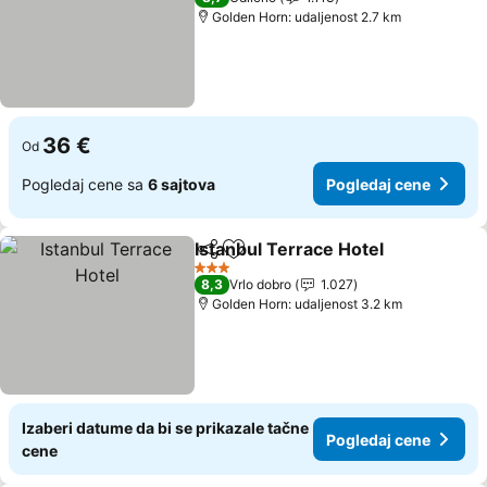
Golden Horn: udaljenost 2.7 km
36 €
Od
Pogledaj cene sa
6 sajtova
Pogledaj cene
Istanbul Terrace Hotel
Deli
Dodati u favorite
Pog
3 Zvezdice
8,3
Vrlo dobro
1.027
Golden Horn: udaljenost 3.2 km
Izaberi datume da bi se prikazale tačne
Pogledaj cene
cene