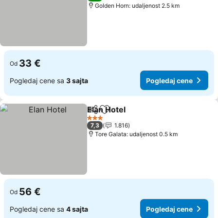
Golden Horn: udaljenost 2.5 km
33 €
Od
Pogledaj cene sa
3 sajta
Pogledaj cene
Elan Hotel
Deli
Dodati u favorite
Pogledaj cene
3 Zvezdice
7,3
1.816
Tore Galata: udaljenost 0.5 km
56 €
Od
Pogledaj cene sa
4 sajta
Pogledaj cene