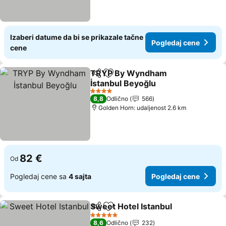
Izaberi datume da bi se prikazale tačne
Pogledaj cene
cene
TRYP By Wyndham
Deli
Dodati u favorite
İstanbul Beyoğlu
Pogledaj cene
4 Zvezdice
8,8
Odlično
566
Golden Horn: udaljenost 2.6 km
82 €
Od
Pogledaj cene sa
4 sajta
Pogledaj cene
Sweet Hotel Istanbul
Deli
Dodati u favorite
Pogle
5 Zvezdice
8,6
Odlično
232