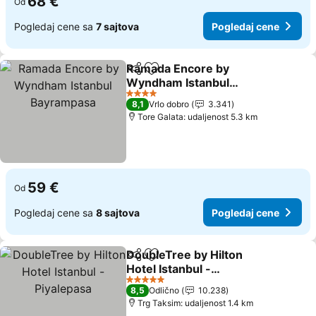
68 €
Od
Pogledaj cene sa
7 sajtova
Pogledaj cene
Ramada Encore by
Deli
Dodati u favorite
Wyndham Istanbul
Bayrampasa
Pogledaj cene
4 Zvezdice
8,1
Vrlo dobro
3.341
Tore Galata: udaljenost 5.3 km
59 €
Od
Pogledaj cene sa
8 sajtova
Pogledaj cene
DoubleTree by Hilton
Deli
Dodati u favorite
Hotel Istanbul -
Piyalepasa
Pogledaj cene
5 Zvezdice
8,5
Odlično
10.238
Trg Taksim: udaljenost 1.4 km