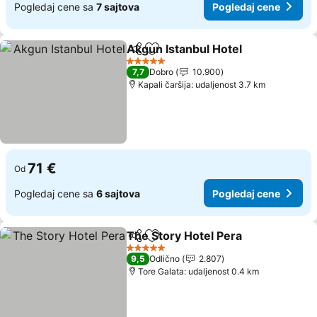
Pogledaj cene sa
7 sajtova
Pogledaj cene
Akgun Istanbul Hotel
Deli
Dodati u favorite
Pogle
5 Zvezdice
7,7
Dobro
10.900
Kapali čaršija: udaljenost 3.7 km
71 €
Od
Pogledaj cene sa
6 sajtova
Pogledaj cene
The Story Hotel Pera
Deli
Dodati u favorite
Pogle
5 Zvezdice
9,5
Odlično
2.807
Tore Galata: udaljenost 0.4 km