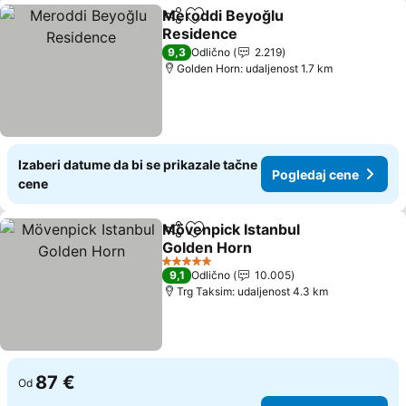
Meroddi Beyoğlu
Deli
Dodati u favorite
Residence
Pogledaj cene
9,3
Odlično
2.219
Golden Horn: udaljenost 1.7 km
Izaberi datume da bi se prikazale tačne
Pogledaj cene
cene
Mövenpick Istanbul
Deli
Dodati u favorite
Golden Horn
Pogledaj cene
5 Zvezdice
9,1
Odlično
10.005
Trg Taksim: udaljenost 4.3 km
87 €
Od