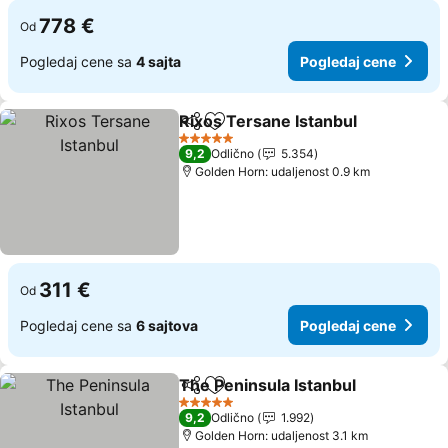
778 €
Od
Pogledaj cene sa
4 sajta
Pogledaj cene
Rixos Tersane Istanbul
Deli
Dodati u favorite
Pog
5 Zvezdice
9,2
Odlično
5.354
Golden Horn: udaljenost 0.9 km
311 €
Od
Pogledaj cene sa
6 sajtova
Pogledaj cene
The Peninsula Istanbul
Deli
Dodati u favorite
Pog
5 Zvezdice
9,2
Odlično
1.992
Golden Horn: udaljenost 3.1 km