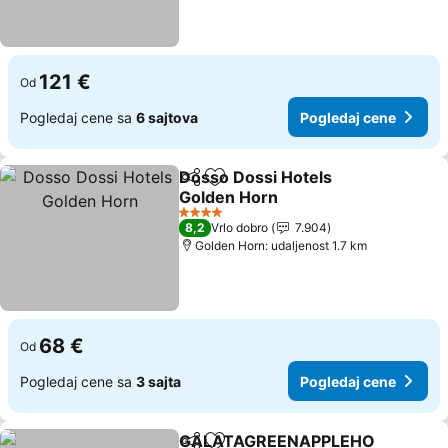
121 €
Od
Pogledaj cene sa
6 sajtova
Pogledaj cene
Dosso Dossi Hotels
Deli
Dodati u favorite
Golden Horn
Pogledaj cene
4 Zvezdice
8,2
Vrlo dobro
7.904
Golden Horn: udaljenost 1.7 km
68 €
Od
Pogledaj cene sa
3 sajta
Pogledaj cene
GALATAGREENAPPLEHO