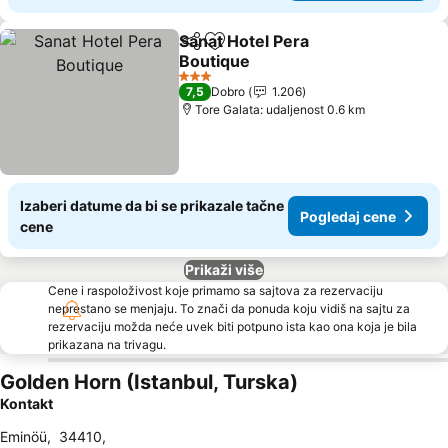
Sanat Hotel Pera
Deli
Dodati u favorite
Boutique
Pogledaj cene
3 Zvezdice
7,5
Dobro
1.206
Tore Galata: udaljenost 0.6 km
Izaberi datume da bi se prikazale tačne
Pogledaj cene
cene
Prikaži više
Cene i raspoloživost koje primamo sa sajtova za rezervaciju
neprestano se menjaju. To znači da ponuda koju vidiš na sajtu za
rezervaciju možda neće uvek biti potpuno ista kao ona koja je bila
prikazana na trivagu.
Golden Horn (Istanbul, Turska)
Kontakt
Eminöü
,
34410
,