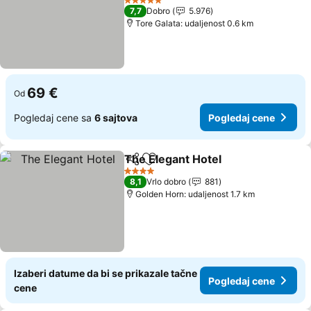
Pogledaj cene
5 Zvezdice
7,7
Dobro
5.976
Tore Galata: udaljenost 0.6 km
69 €
Od
Pogledaj cene sa
6 sajtova
Pogledaj cene
The Elegant Hotel
Deli
Dodati u favorite
Pogleda
4 Zvezdice
8,1
Vrlo dobro
881
Golden Horn: udaljenost 1.7 km
Izaberi datume da bi se prikazale tačne
Pogledaj cene
cene