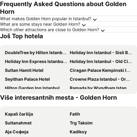
Frequently Asked Questions about Golden
Horn
What makes Golden Horn popular in Istanbul?
What are some stays near Golden Horn?
Which other attractions are close to Golden Horn?
Još Top hotela
DoubleTree by Hilton Istanbul Topkapi
Holiday Inn Istanbul - Sisli By Ihg
Holiday Inn Express Istanbul - Atakoy Metro By Ihg
Holiday Inn Istanbul - Old City By Ihg
Sultan Hamit Hotel
Ciragan Palace Kempinski Istanbul
Seyithan Palace Hotel
Crowne Plaza Istanbul - Oryapark By Ihg
Hilton Garden Inn Istanbul Ataturk Airport
Ramada by Wyndham Istanbul Golden Horn
Više interesantnih mesta - Golden Horn
DoubleTree by Hilton Hotel Istanbul - Moda
Holiday Inn Express Istanbul - Altunizade By Ihg
Confores Hotel
Royal Inci Airport
Kapali čaršija
Fatih
Ramada by Wyndham Istanbul Pera
Crowne Plaza Istanbul Old City
Sultanahmet
Trg Taksim
Akgun Istanbul Hotel
Sultanahmet Black Pearl Apart Hotel
Аја Софија
Kadikoy
Crowne Plaza Istanbul - Harbiye By Ihg
Wyndham Istanbul Old City