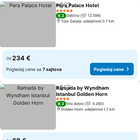
Pera Palace Hotel
Deli
Dodati u favorite
Pogledaj
5 Zvezdice
9,3
Odlično
12.599
Tore Galata: udaljenost 0.7 km
234 €
Od
Pogledaj cene sa
7 sajtova
Pogledaj cene
Ramada by Wyndham
Deli
Dodati u favorite
Istanbul Golden Horn
Pogledaj cene
4 Zvezdice
8,3
Vrlo dobro
4.260
Golden Horn: udaljenost 1.7 km