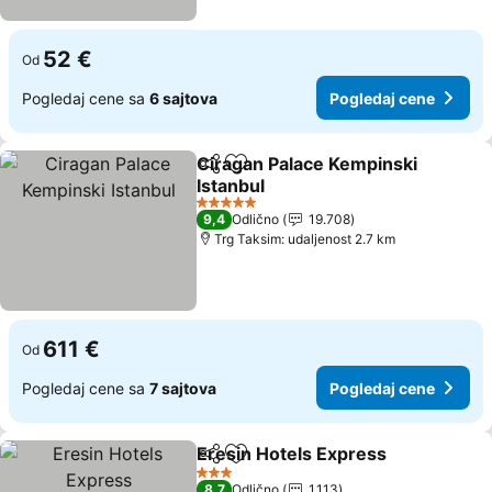
52 €
Od
Pogledaj cene sa
6 sajtova
Pogledaj cene
Ciragan Palace Kempinski
Deli
Dodati u favorite
Istanbul
Pogledaj cene
5 Zvezdice
9,4
Odlično
19.708
Trg Taksim: udaljenost 2.7 km
611 €
Od
Pogledaj cene sa
7 sajtova
Pogledaj cene
Eresin Hotels Express
Deli
Dodati u favorite
Pog
3 Zvezdice
8,7
Odlično
1.113