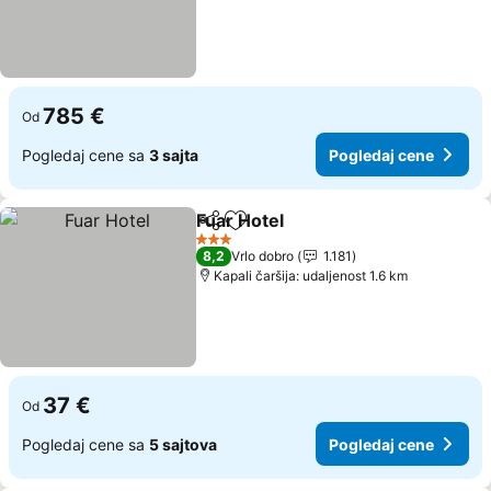
785 €
Od
Pogledaj cene sa
3 sajta
Pogledaj cene
Fuar Hotel
Deli
Dodati u favorite
Pogledaj cene
3 Zvezdice
8,2
Vrlo dobro
1.181
Kapali čaršija: udaljenost 1.6 km
37 €
Od
Pogledaj cene sa
5 sajtova
Pogledaj cene