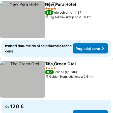
New Pera Hotel
Deli
Dodati u favorite
Pogledaj c
4 Zvezdice
8,3
Vrlo dobro
1.137
Trg Taksim: udaljenost 0.0 km
Izaberi datume da bi se prikazale tačne
Pogledaj cene
cene
The Green Otel
Deli
Dodati u favorite
Pogledaj c
4 Zvezdice
8,7
Odlično
616
Golden Horn: udaljenost 2.5 km
120 €
Od