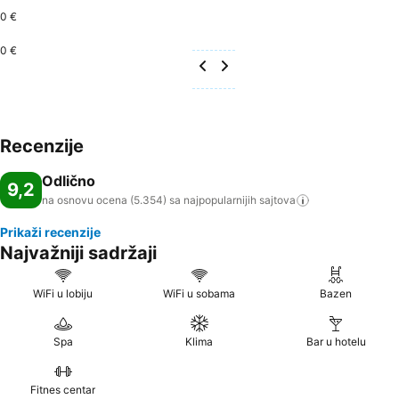
0 €
0 €
Recenzije
Odlično
9,2
na osnovu ocena (5.354) sa najpopularnijih
sajtova
Prikaži recenzije
Najvažniji sadržaji
WiFi u lobiju
WiFi u sobama
Bazen
Spa
Klima
Bar u hotelu
Fitnes centar