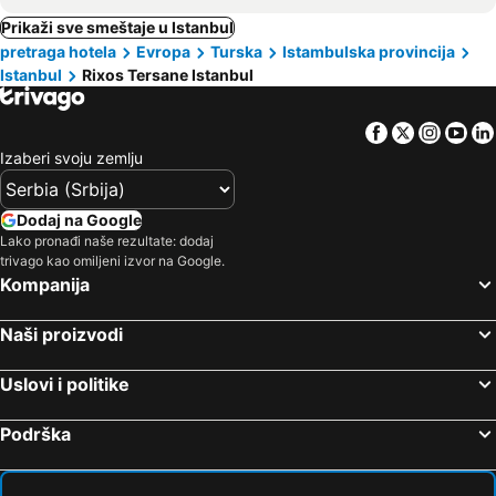
Prikaži sve smeštaje u Istanbul
pretraga hotela
Evropa
Turska
Istambulska provincija
Istanbul
Rixos Tersane Istanbul
Facebook
Twitter
Insta
Yo
Izaberi svoju zemlju
Dodaj na Google
Lako pronađi naše rezultate: dodaj
trivago kao omiljeni izvor na Google.
Kompanija
Naši proizvodi
Uslovi i politike
Podrška