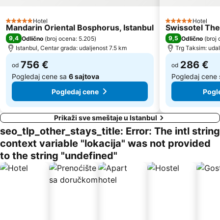
Kadikoy Subway Station
Kemerburgaz
Eyup
HOSPITAL BUILD & INFRASTRUCTURE TURKEY
Hotel
Hotel
5 Zvezdice
5 Zvezdice
Mandarin Oriental Bosphorus, Istanbul
Swissotel The
INTERMOB
Plava Džamija
9,4
9,5
Odlično
(
broj ocena: 5.205
)
Odlično
(
broj
Platform Merter
Maslak
Istanbul, Centar grada: udaljenost 7.5 km
Trg Taksim: udal
756 €
286 €
od
od
Pogledaj cene sa
6 sajtova
Pogledaj cene
Pogledaj cene
Pogl
Prikaži sve smeštaje u Istanbul
seo_tlp_other_stays_title: Error: The intl string
context variable "lokacija" was not provided
to the string "undefined"