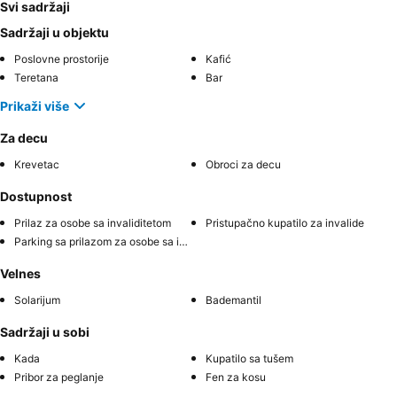
Svi sadržaji
Sadržaji u objektu
Poslovne prostorije
Kafić
Teretana
Bar
Prikaži više
Za decu
Krevetac
Obroci za decu
Dostupnost
Prilaz za osobe sa invaliditetom
Pristupačno kupatilo za invalide
Parking sa prilazom za osobe sa invaliditetom
Velnes
Solarijum
Bademantil
Sadržaji u sobi
Kada
Kupatilo sa tušem
Pribor za peglanje
Fen za kosu