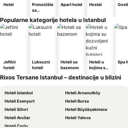
Hotel
Prenoćište
Apart hotel
Hostel
Gost
sa
doručkom
Popularne kategorije hotela u Istanbul
Jeftini
Luksuzni
Hoteli sa
Hoteli u
Spa h
hoteli
hoteli
bazenom
kojima su
dozvoljeni
Rixos Tersane Istanbul – destinacije u blizini
kućni
ljubimci
Hoteli Istanbul
Hoteli Arnavutköy
Hoteli Esenyurt
Hoteli Bursa
Hoteli Silivri
Hoteli Büyükçekmece
Hoteli Avcilar
Hoteli Yalova
Hoteli Çorlu