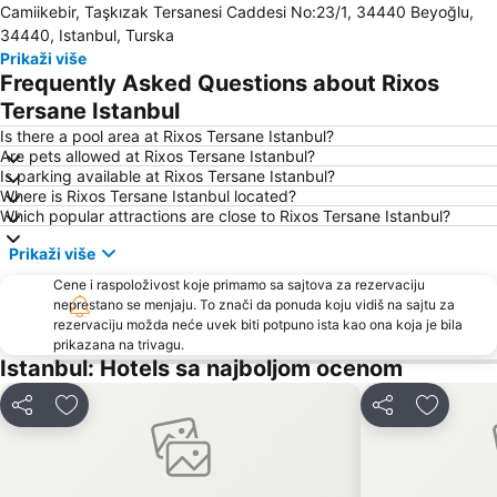
Camiikebir, Taşkızak Tersanesi Caddesi No:23/1, 34440 Beyoğlu,
Belgrade Forest
Istiklal Street
34440, Istanbul, Turska
Bosphorus
Yenikapi Subway Station
Prikaži više
Frequently Asked Questions about Rixos
Bosphorus Bridge
Acibadem Subway Station
Tersane Istanbul
Karakoy Limani
Uskudar
Is there a pool area at Rixos Tersane Istanbul?
Esenler Bus Terminal
Bakırköy
Are pets allowed at Rixos Tersane Istanbul?
Is parking available at Rixos Tersane Istanbul?
Sefakoy
Buyukcekmece
Where is Rixos Tersane Istanbul located?
Lale Festivali
Selimpasa
Which popular attractions are close to Rixos Tersane Istanbul?
Galata Bridge
Aksaray Metro Station
Prikaži više
Küçükçekmece
Pendik
Cene i raspoloživost koje primamo sa sajtova za rezervaciju
Golden Horn
Halic Subway Station
neprestano se menjaju. To znači da ponuda koju vidiš na sajtu za
rezervaciju možda neće uvek biti potpuno ista kao ona koja je bila
Eyup Sultan Mosque
Arnavutkoy Art Gallery
prikazana na trivagu.
Istanbul: Hotels sa najboljom ocenom
Topkapı Palace
Nisantasi shopping district
Kumkapi
Palata Dolmabahče
Deli
Dodati u favorite
Deli
Dodati u
Zeytinburnu
Bayrampasa
Istanbul Anatolian Side
Otogar Metro Station