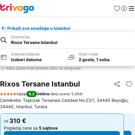
Favoriti
Prijavi
Men
Prikaži sve smeštaje u Istanbul
Destinacija
Rixos Tersane Istanbul
Dolazak/odlazak
Gosti i sobe
Izaberi datume
2 gosta, 1 soba.
Kako uplate koje primimo utiču na rangiranje
Rixos Tersane Istanbul
Deli
Do
Hotel
9,2
Odlično
(
broj ocena: 5.354
)
5 Zvezdice
Camiikebir, Taşkızak Tersanesi Caddesi No:23/1, 34440 Beyoğlu,
34440, Istanbul, Turska
310 €
310 €
od
od
Pogledaj cene sa
5 sajtova
Pogledaj cene sa
5 sajtova