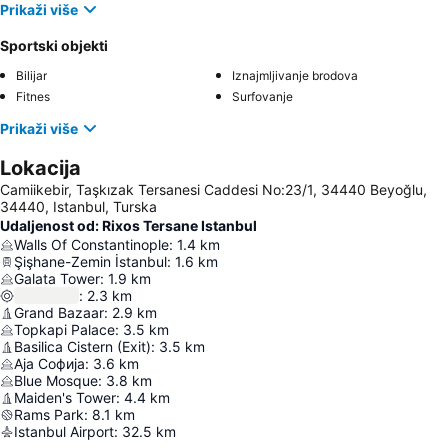
Prikaži više
Sportski objekti
Bilijar
Iznajmljivanje brodova
Fitnes
Surfovanje
Prikaži više
Lokacija
Camiikebir, Taşkızak Tersanesi Caddesi No:23/1, 34440 Beyoğlu,
34440, Istanbul, Turska
Udaljenost od: Rixos Tersane Istanbul
Walls Of Constantinople
:
1.4
km
Şişhane-Zemin İstanbul
:
1.6
km
Galata Tower
:
1.9
km
:
2.3
km
Grand Bazaar
:
2.9
km
Topkapi Palace
:
3.5
km
Basilica Cistern (Exit)
:
3.5
km
Аја Софија
:
3.6
km
Blue Mosque
:
3.8
km
Maiden's Tower
:
4.4
km
Rams Park
:
8.1
km
Istanbul Airport
:
32.5
km