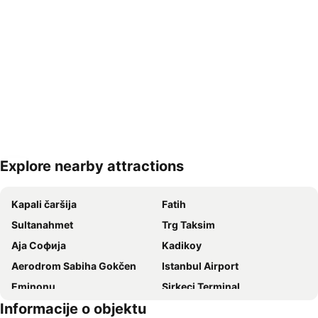
Explore nearby attractions
Proširi mapu
Kapali čaršija
Fatih
Sultanahmet
Trg Taksim
Аја Софија
Kadikoy
Aerodrom Sabiha Gokčen
Istanbul Airport
Eminonu
Sirkeci Terminal
Informacije o objektu
Besiktas
Bakirkoy - Incirli Metro Station