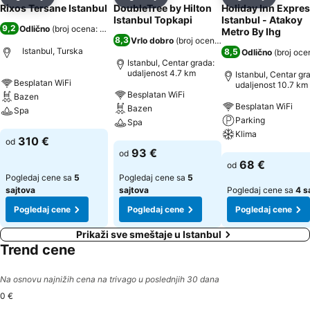
Deli
Dodati u favorite
Deli
Dodati u favorite
Deli
Dodati u 
Rixos Tersane Istanbul
DoubleTree by Hilton
Holiday Inn Expre
Istanbul Topkapi
Istanbul - Atakoy
9,2
Odlično
(
broj ocena: 5.354
)
Metro By Ihg
8,3
Vrlo dobro
(
broj ocena: 10.167
)
Istanbul, Turska
8,5
Odlično
(
broj oce
Istanbul, Centar grada:
udaljenost 4.7 km
Istanbul, Centar gr
Besplatan WiFi
udaljenost 10.7 km
Besplatan WiFi
Bazen
Besplatan WiFi
Bazen
Spa
Parking
Spa
Klima
Pogledaj cene
310 €
od
Pogledaj cene
93 €
od
Pogledaj cene
68 €
od
Pogledaj cene sa
5
Pogledaj cene sa
5
sajtova
sajtova
Pogledaj cene sa
4 s
Pogledaj cene
Pogledaj cene
Pogledaj cene
Prikaži sve smeštaje u Istanbul
Trend cene
Na osnovu najnižih cena na trivago u poslednjih 30 dana
0 €