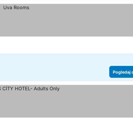
Pogledaj 
e
edaj cene