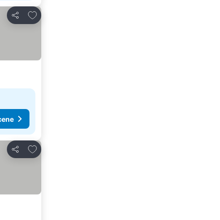
Dodati u favorite
Deli
cene
Dodati u favorite
Deli