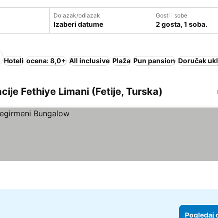
Dolazak/odlazak
Gosti i sobe
Izaberi datume
2 gosta, 1 soba.
Hoteli
ocena: 8,0+
All inclusive
Plaža
Pun pansion
Doručak ukl
kacije Fethiye Limani (Fetije, Turska)
Pogledaj 