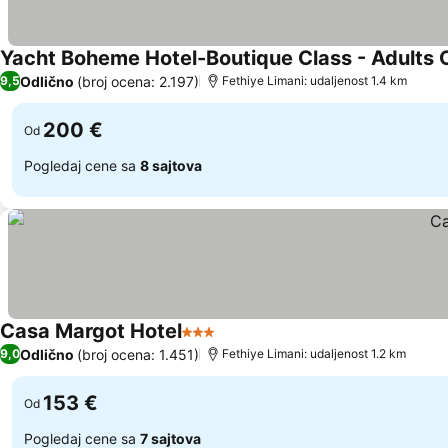
Yacht Boheme Hotel-Boutique Class - Adults 
Odlično
(broj ocena: 2.197)
9,5
Fethiye Limani: udaljenost 1.4 km
200 €
Od
Pogledaj cene sa
8 sajtova
Casa Margot Hotel
3 Zvezdice
Pogledaj cene
Odlično
(broj ocena: 1.451)
9,0
Fethiye Limani: udaljenost 1.2 km
153 €
Od
Pogledaj cene sa
7 sajtova