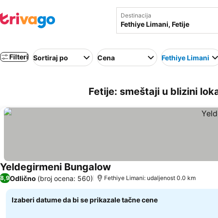
Destinacija
Filteri
Sortiraj po
Cena
Fethiye Limani
Fetije: smeštaji u blizini lo
Yeldegirmeni Bungalow
Pogledaj cene
Odlično
(broj ocena: 560)
8,9
Fethiye Limani: udaljenost 0.0 km
Izaberi datume da bi se prikazale tačne cene