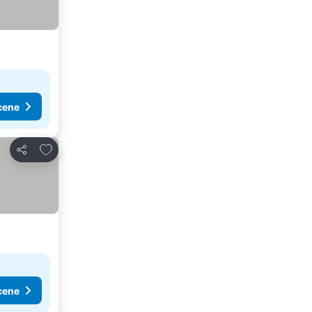
cene
Dodati u favorite
Deli
cene