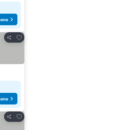
cene
Dodati u favorite
Deli
cene
Dodati u favorite
Deli