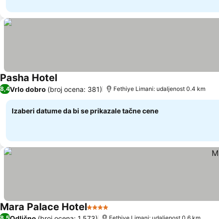
Pasha Hotel
Pogledaj cene
Vrlo dobro
(broj ocena: 381)
8,4
Fethiye Limani: udaljenost 0.4 km
Izaberi datume da bi se prikazale tačne cene
Mara Palace Hotel
4 Zvezdice
Pogledaj cene
Odlično
(broj ocena: 1.573)
8,5
Fethiye Limani: udaljenost 0.6 km