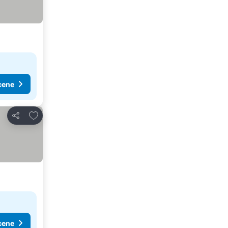
cene
Dodati u favorite
Deli
cene