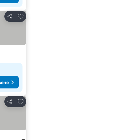
Dodati u favorite
Deli
cene
Dodati u favorite
Deli