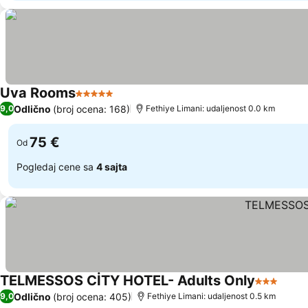
Uva Rooms
5 Zvezdice
Pogledaj cene
Odlično
(broj ocena: 168)
9,0
Fethiye Limani: udaljenost 0.0 km
75 €
Od
Pogledaj cene sa
4 sajta
TELMESSOS CİTY HOTEL- Adults Only
3 Zvezdic
Pogl
Odlično
(broj ocena: 405)
9,0
Fethiye Limani: udaljenost 0.5 km