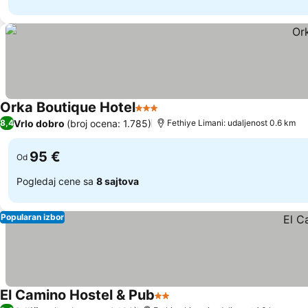
Orka Boutique Hotel
3 Zvezdice
Pogledaj cene
Vrlo dobro
(broj ocena: 1.785)
8,4
Fethiye Limani: udaljenost 0.6 km
95 €
Od
Pogledaj cene sa
8 sajtova
Popularan izbor
El Camino Hostel & Pub
2 Zvezdice
Pogledaj cene