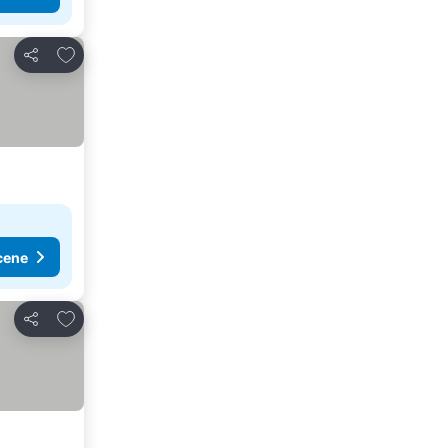
Dodati u favorite
Deli
cene
Dodati u favorite
Deli