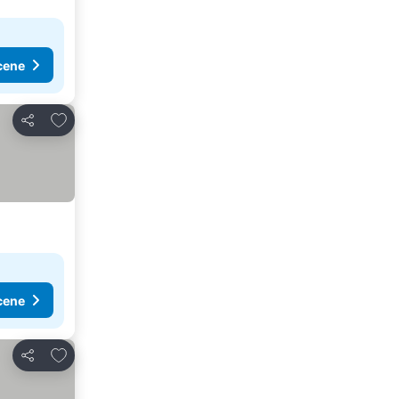
cene
Dodati u favorite
Deli
cene
Dodati u favorite
Deli