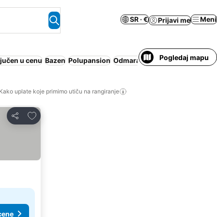
SR · €
Meni
Prijavi me
Pogledaj mapu
jučen u cenu
Bazen
Polupansion
Odmaralište
Apart hotel
Hidro
Kako uplate koje primimo utiču na rangiranje
Dodati u favorite
Deli
cene