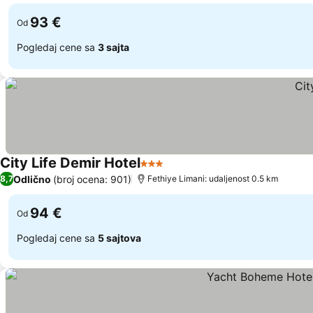
93 €
Od
Pogledaj cene sa
3 sajta
City Life Demir Hotel
3 Zvezdice
Pogledaj cene
Odlično
(broj ocena: 901)
8,7
Fethiye Limani: udaljenost 0.5 km
94 €
Od
Pogledaj cene sa
5 sajtova