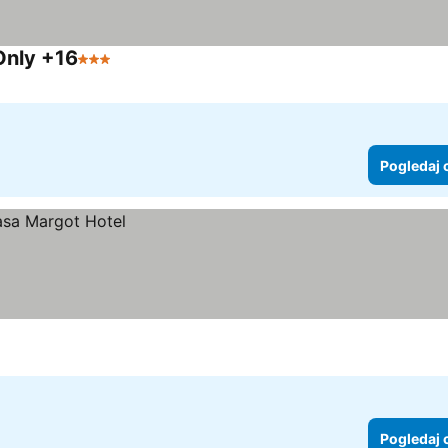
Only +16
3 Zvezdice
Pogledaj cene
Pogledaj 
Pogledaj 