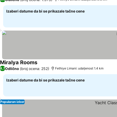
Izaberi datume da bi se prikazale tačne cene
Miralya Rooms
Pogledaj cene
Odlično
(broj ocena: 252)
8,7
Fethiye Limani: udaljenost 1.4 km
Izaberi datume da bi se prikazale tačne cene
Popularan izbor