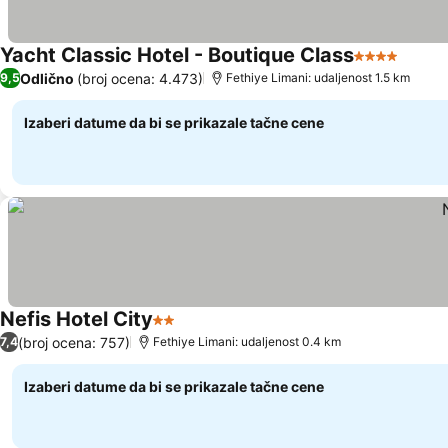
Yacht Classic Hotel - Boutique Class
4 Zvezdice
Pogle
Odlično
(broj ocena: 4.473)
9,5
Fethiye Limani: udaljenost 1.5 km
Izaberi datume da bi se prikazale tačne cene
Nefis Hotel City
2 Zvezdice
Pogledaj cene
(broj ocena: 757)
7,4
Fethiye Limani: udaljenost 0.4 km
Izaberi datume da bi se prikazale tačne cene