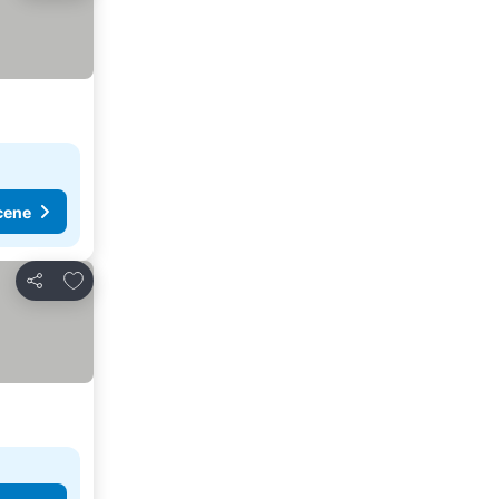
cene
Dodati u favorite
Deli