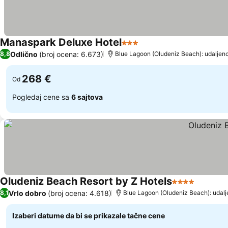
Manaspark Deluxe Hotel
3 Zvezdice
Pogledaj cene
Odlično
(broj ocena: 6.673)
8,8
Blue Lagoon (Oludeniz Beach): udaljeno
268 €
Od
Pogledaj cene sa
6 sajtova
Oludeniz Beach Resort by Z Hotels
4 Zvezdice
Pogleda
Vrlo dobro
(broj ocena: 4.618)
8,1
Blue Lagoon (Oludeniz Beach): udalj
Izaberi datume da bi se prikazale tačne cene