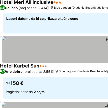
Hotel Meri All inclusive
3 Zvezdice
Pogledaj cene
Odlično
(broj ocena: 2.414)
8,5
Blue Lagoon (Oludeniz Beach): udaljeno
Izaberi datume da bi se prikazale tačne cene
Hotel Karbel Sun
3 Zvezdice
Pogledaj cene
Vrlo dobro
(broj ocena: 2.551)
8,3
Blue Lagoon (Oludeniz Beach): udal
158 €
Od
Pogledaj cene sa
2 sajta