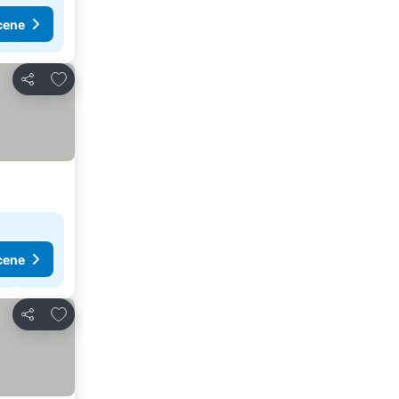
cene
Dodati u favorite
Deli
cene
Dodati u favorite
Deli