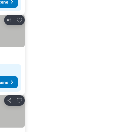
cene
Dodati u favorite
Deli
cene
Dodati u favorite
Deli