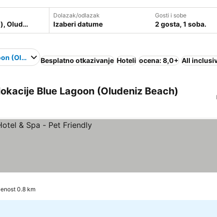
Dolazak/odlazak
Gosti i sobe
Izaberi datume
2 gosta, 1 soba.
oon (Oludeniz Beach)
Besplatno otkazivanje
Hoteli
ocena: 8,0+
All inclusi
i lokacije Blue Lagoon (Oludeniz Beach)
 cene
jenost 0.8 km