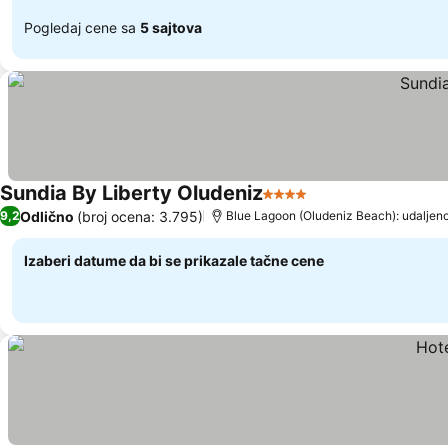
Pogledaj cene sa
5 sajtova
Sundia By Liberty Oludeniz
4 Zvezdice
Pogledaj cene
Odlično
(broj ocena: 3.795)
9,2
Blue Lagoon (Oludeniz Beach): udaljen
Izaberi datume da bi se prikazale tačne cene