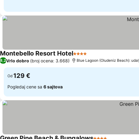
Montebello Resort Hotel
4 Zvezdice
Pogledaj cene
Vrlo dobro
(broj ocena: 3.668)
8,2
Blue Lagoon (Oludeniz Beach): udal
129 €
Od
Pogledaj cene sa
6 sajtova
Green Pine Beach & Bungalows