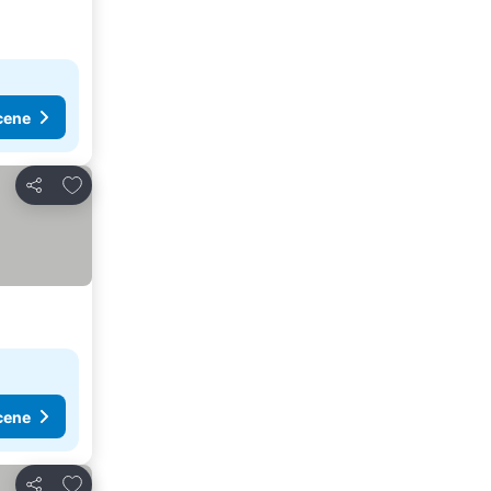
cene
Dodati u favorite
Deli
cene
Dodati u favorite