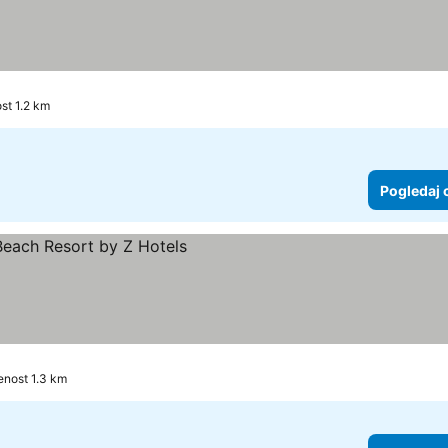
st 1.2 km
Pogledaj 
j cene
enost 1.3 km