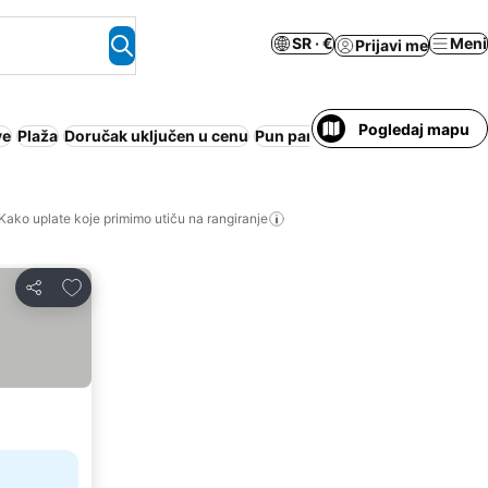
SR · €
Meni
Prijavi me
Pogledaj mapu
ve
Plaža
Doručak uključen u cenu
Pun pansion
Bazen
Polupansi
Kako uplate koje primimo utiču na rangiranje
Dodati u favorite
Deli