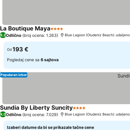
La Boutique Maya
4 Zvezdice
Pogledaj cene
Odlično
(broj ocena: 1.263)
9,2
Blue Lagoon (Oludeniz Beach): udaljeno
193 €
Od
Pogledaj cene sa
6 sajtova
Popularan izbor
Sundia By Liberty Suncity
4 Zvezdice
Pogledaj cene
Odlično
(broj ocena: 7.029)
9,0
Blue Lagoon (Oludeniz Beach): udaljeno
Izaberi datume da bi se prikazale tačne cene