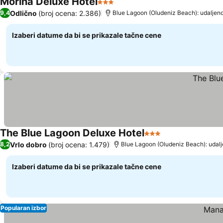
Morina Deluxe Hotel
3 Zvezdice
Pogledaj cene
Odlično
(broj ocena: 2.386)
9,4
Blue Lagoon (Oludeniz Beach): udaljeno
Izaberi datume da bi se prikazale tačne cene
The Blue Lagoon Deluxe Hotel
3 Zvezdice
Pogledaj cene
Vrlo dobro
(broj ocena: 1.479)
8,2
Blue Lagoon (Oludeniz Beach): udalj
Izaberi datume da bi se prikazale tačne cene
Popularan izbor