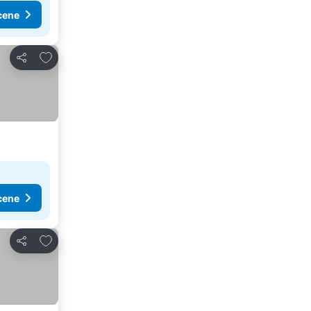
cene
Dodati u favorite
Deli
cene
Dodati u favorite
Deli