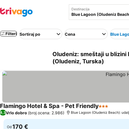
Destinacija
Filteri
Sortiraj po
Cena
Blue Lag
Oludeniz: smeštaji u blizin
(Oludeniz, Turska)
Flamingo Hotel & Spa - Pet Friendly
3 Zvezdice
Pogledaj
Vrlo dobro
(broj ocena: 2.986)
8,3
Blue Lagoon (Oludeniz Beach): udal
170 €
Od