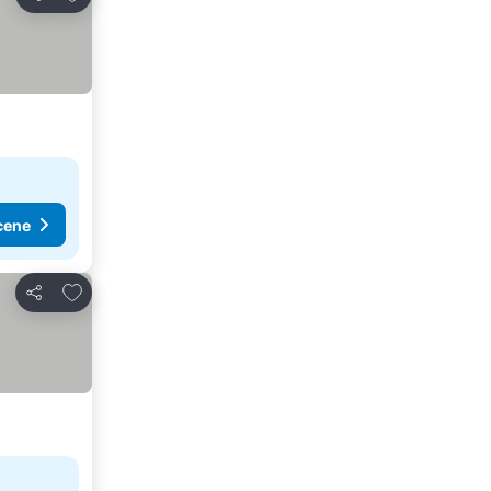
Deli
cene
Dodati u favorite
Deli