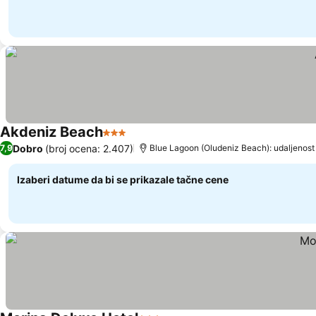
Akdeniz Beach
3 Zvezdice
Pogledaj cene
Dobro
(broj ocena: 2.407)
7,9
Blue Lagoon (Oludeniz Beach): udaljenost
Izaberi datume da bi se prikazale tačne cene