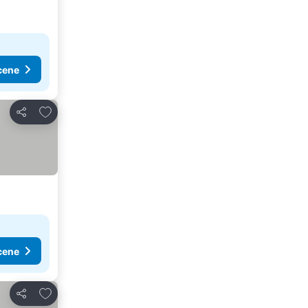
cene
Dodati u favorite
Deli
cene
Dodati u favorite
Deli