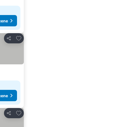
cene
Dodati u favorite
Deli
cene
Dodati u favorite
Deli