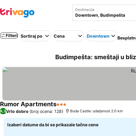
Destinacija
Filteri
Sortiraj po
Cena
Downtown
Besplatn
Budimpešta: smeštaji u bli
Rumor Apartments
3 Zvezdice
Vrlo dobro
(broj ocena: 128)
8,3
Buda Castle: udaljenost 2.0 km
Izaberi datume da bi se prikazale tačne cene