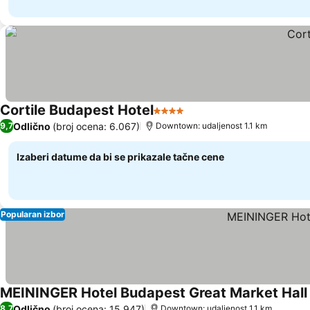
Cortile Budapest Hotel
4 Zvezdice
Odlično
(broj ocena: 6.067)
9,7
Downtown: udaljenost 1.1 km
Izaberi datume da bi se prikazale tačne cene
Popularan izbor
MEININGER Hotel Budapest Great Market Hall
Odlično
(broj ocena: 15.947)
8,7
Downtown: udaljenost 1.1 km