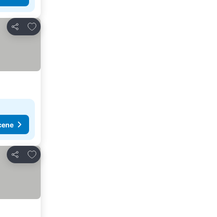
Dodati u favorite
Deli
cene
Dodati u favorite
Deli