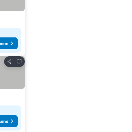
cene
Dodati u favorite
Deli
cene