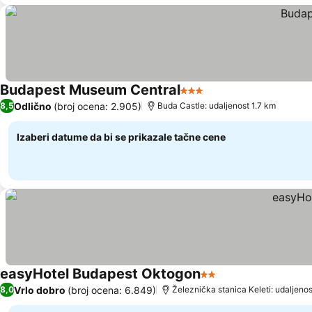
Budapest Museum Central
3 Zvezdice
Odlično
(broj ocena: 2.905)
8,5
Buda Castle: udaljenost 1.7 km
Izaberi datume da bi se prikazale tačne cene
easyHotel Budapest Oktogon
2 Zvezdice
Vrlo dobro
(broj ocena: 6.849)
8,0
Železnička stanica Keleti: udaljenos