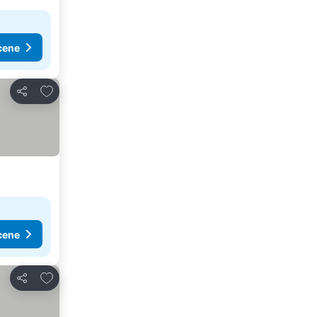
cene
Dodati u favorite
Deli
cene
Dodati u favorite
Deli