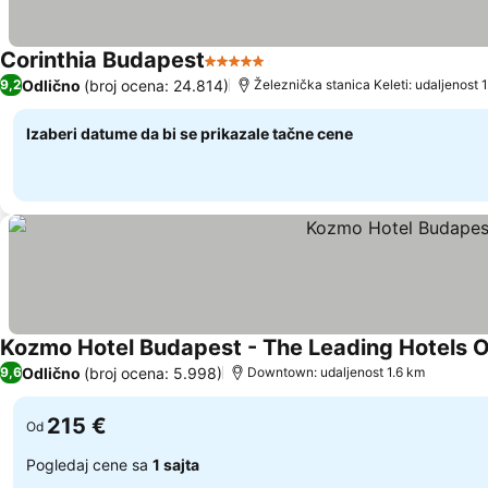
Corinthia Budapest
5 Zvezdice
Odlično
(broj ocena: 24.814)
9,2
Železnička stanica Keleti: udaljenost 
Izaberi datume da bi se prikazale tačne cene
Kozmo Hotel Budapest - The Leading Hotels 
Odlično
(broj ocena: 5.998)
9,6
Downtown: udaljenost 1.6 km
215 €
Od
Pogledaj cene sa
1 sajta