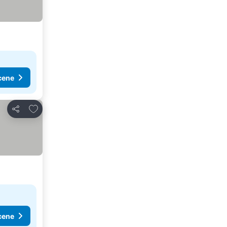
cene
Dodati u favorite
Deli
cene