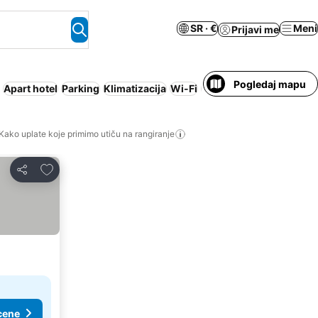
SR · €
Meni
Prijavi me
Pogledaj mapu
Apart hotel
Parking
Klimatizacija
Wi-Fi
Nije potrebno plaćanje
Kako uplate koje primimo utiču na rangiranje
Dodati u favorite
Deli
cene