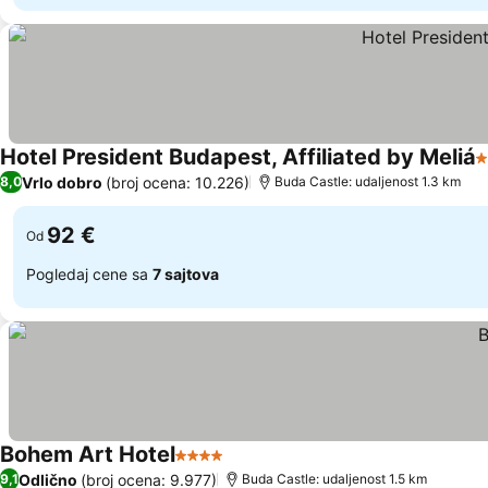
Hotel President Budapest, Affiliated by Meliá
4
Vrlo dobro
(broj ocena: 10.226)
8,0
Buda Castle: udaljenost 1.3 km
92 €
Od
Pogledaj cene sa
7 sajtova
Bohem Art Hotel
4 Zvezdice
Odlično
(broj ocena: 9.977)
9,1
Buda Castle: udaljenost 1.5 km