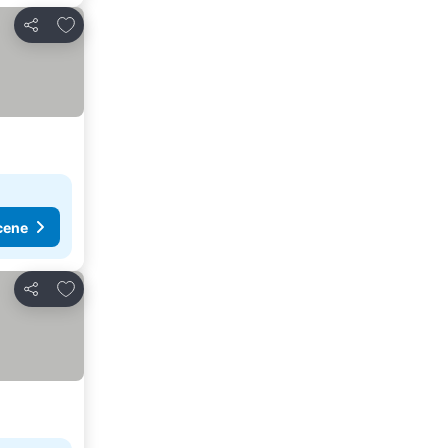
Dodati u favorite
Deli
cene
Dodati u favorite
Deli