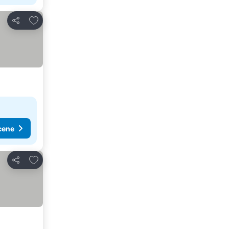
Dodati u favorite
Deli
cene
Dodati u favorite
Deli