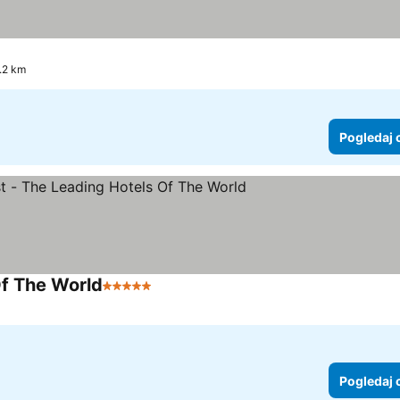
1.2 km
Pogledaj 
Of The World
5 Zvezdice
Pogledaj 