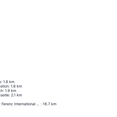
e
:
1.8
km
stion
:
1.8
km
ch
:
1.9
km
astle
:
2.1
km
Budapest Liszt Ferenc International Airport
:
16.7
km