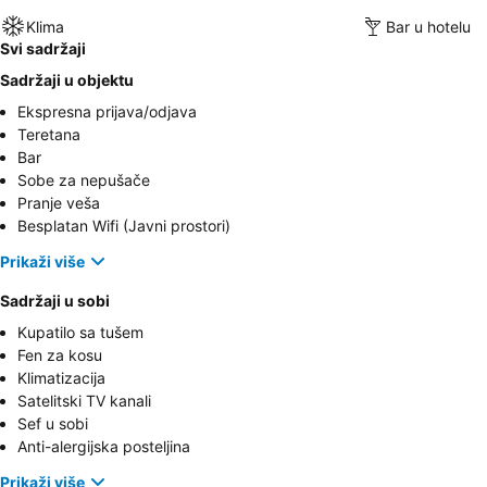
Klima
Bar u hotelu
Svi sadržaji
Sadržaji u objektu
Ekspresna prijava/odjava
Teretana
Bar
Sobe za nepušače
Pranje veša
Besplatan Wifi (Javni prostori)
Prikaži više
Sadržaji u sobi
Kupatilo sa tušem
Fen za kosu
Klimatizacija
Satelitski TV kanali
Sef u sobi
Anti-alergijska posteljina
Prikaži više