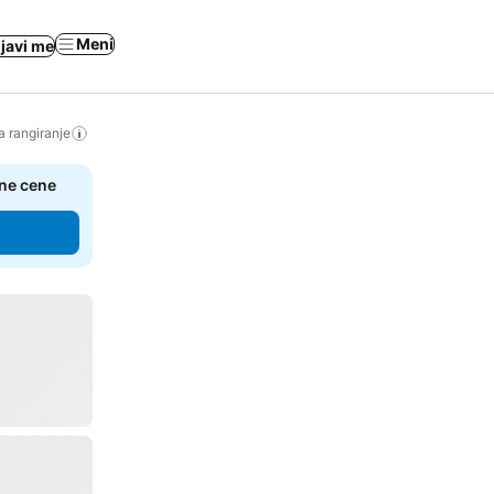
Meni
ijavi me
a rangiranje
čne cene