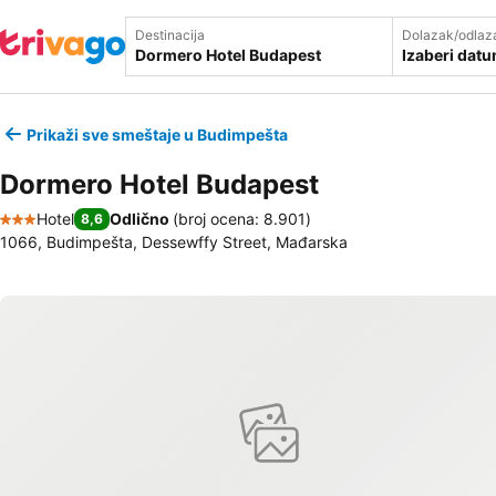
Destinacija
Dolazak/odlaz
Izaberi dat
Prikaži sve smeštaje u Budimpešta
Dormero Hotel Budapest
Hotel
Odlično
(
broj ocena: 8.901
)
8,6
3 Zvezdice
1066, Budimpešta, Dessewffy Street, Mađarska