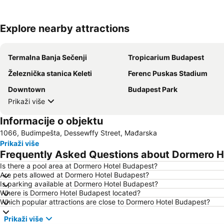
Explore nearby attractions
Termalna Banja Sečenji
Tropicarium Budapest
Železnička stanica Keleti
Ferenc Puskas Stadium
Downtown
Budapest Park
Prikaži više
Informacije o objektu
1066, Budimpešta, Dessewffy Street, Mađarska
Prikaži više
Frequently Asked Questions about Dormero H
Is there a pool area at Dormero Hotel Budapest?
Are pets allowed at Dormero Hotel Budapest?
Is parking available at Dormero Hotel Budapest?
Where is Dormero Hotel Budapest located?
Which popular attractions are close to Dormero Hotel Budapest?
Prikaži više