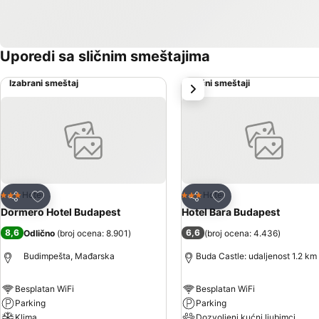
Uporedi sa sličnim smeštajima
Izabrani smeštaj
Slični smeštaji
sledeće
Dodati u favorite
Dodati u favorite
Hotel
Hotel
3 Zvezdice
3 Zvezdice
Deli
Deli
Dormero Hotel Budapest
Hotel Bara Budapest
8,6
6,6
Odlično
(
broj ocena: 8.901
)
(
broj ocena: 4.436
)
Budimpešta, Mađarska
Buda Castle: udaljenost 1.2 km
Besplatan WiFi
Besplatan WiFi
Parking
Parking
Klima
Dozvoljeni kućni ljubimci