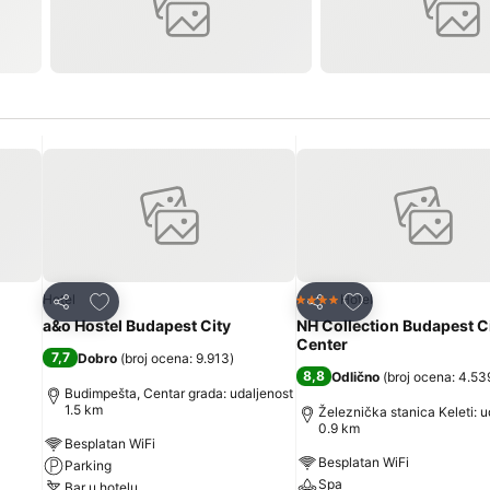
Dodati u favorite
Dodati u favorite
Hotel
Hotel
4 Zvezdice
Deli
Deli
a&o Hostel Budapest City
NH Collection Budapest C
Center
7,7
Dobro
(
broj ocena: 9.913
)
8,8
Odlično
(
broj ocena: 4.53
Budimpešta, Centar grada: udaljenost
1.5 km
Železnička stanica Keleti: u
0.9 km
Besplatan WiFi
Besplatan WiFi
Parking
Spa
Bar u hotelu