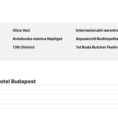
Proširi mapu
Ulica Vaci
Internacionalni aerodrom F
Autobuska stanica Nepliget
Aquaworld Budimpešt
13th District
1st Buda Butcher Festiv
otel Budapest