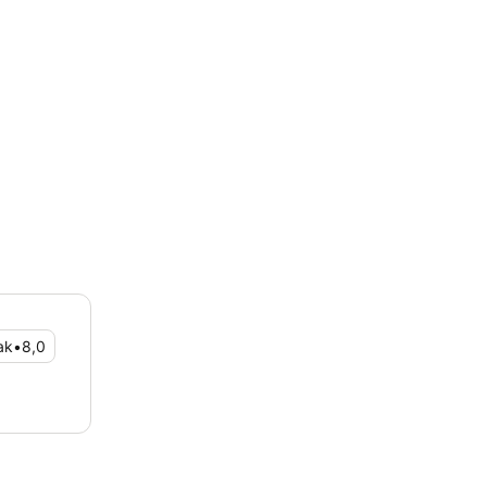
ak
•
8,0