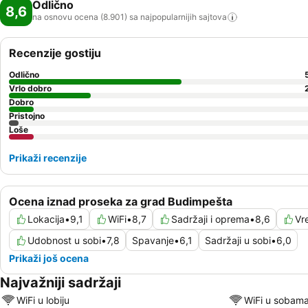
Odlično
8,6
na osnovu ocena (8.901) sa najpopularnijih
sajtova
Recenzije gostiju
Odlično
Vrlo dobro
Dobro
Pristojno
Loše
Prikaži recenzije
Ocena iznad proseka za grad Budimpešta
Lokacija
•
9,1
WiFi
•
8,7
Sadržaji i oprema
•
8,6
Vr
Udobnost u sobi
•
7,8
Spavanje
•
6,1
Sadržaji u sobi
•
6,0
Prikaži još ocena
Najvažniji sadržaji
WiFi u lobiju
WiFi u sobam