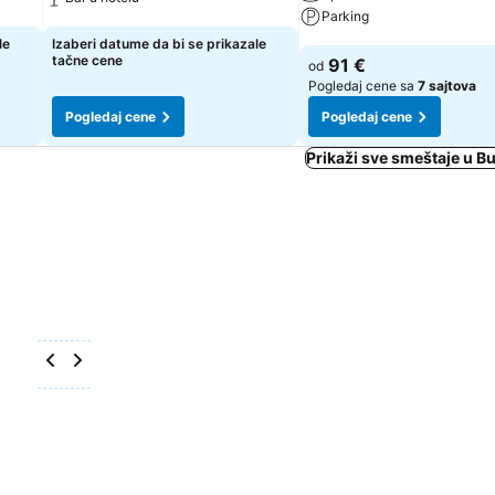
Parking
Pogledaj cene
le
Izaberi datume da bi se prikazale
Pogledaj cene
tačne cene
91 €
od
Pogledaj cene sa
7 sajtova
Pogledaj cene
Pogledaj cene
Prikaži sve smeštaje u 