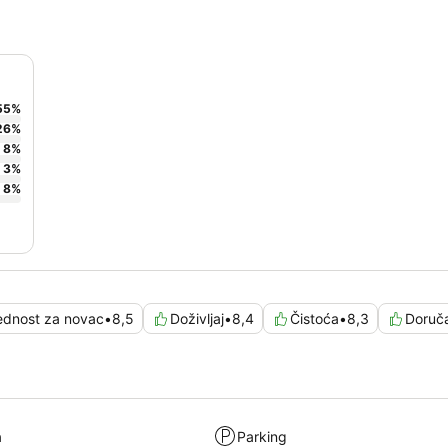
55
%
26
%
8
%
3
%
8
%
ednost za novac
•
8,5
Doživljaj
•
8,4
Čistoća
•
8,3
Doruč
a
Parking