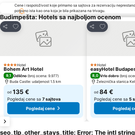
Cene i raspoloživost koje primamo sa sajtova za rezervaciju neprestano
potpuno ista kao ona koja je bila prikazana na trivagu.
Budimpešta: Hotels sa najboljom ocenom
Dodati u favorite
Dodati u favori
Deli
Deli
Hotel
Hotel
4 Zvezdice
2 Zvezdice
Bohem Art Hotel
easyHotel Budape
9,1
8,0
Odlično
(
broj ocena: 9.977
)
Vrlo dobro
(
broj oce
Buda Castle: udaljenost 1.5 km
Železnička stanica Kele
135 €
84 €
od
od
Pogledaj cene sa
7 sajtova
Pogledaj cene sa
5 
Pogledaj cene
Pogledaj c
seo_tlp_other_stays_title: Error: The intl stri