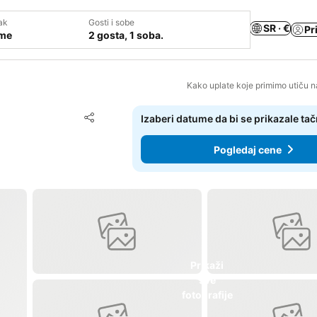
ak
Gosti i sobe
SR · €
Pr
ume
2 gosta, 1 soba.
Kako uplate koje primimo utiču n
Dodati u favorite
Izaberi datume da bi se prikazale ta
Deli
Pogledaj cene