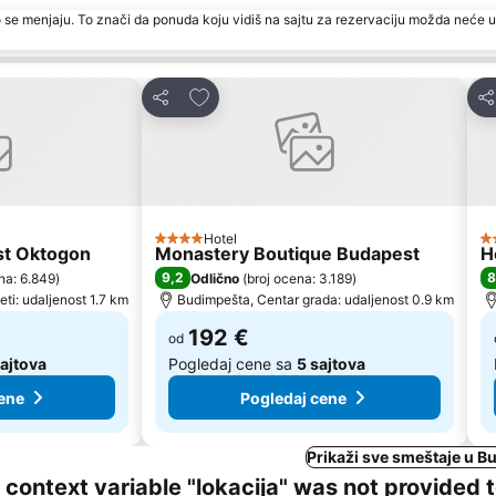
 se menjaju. To znači da ponuda koju vidiš na sajtu za rezervaciju možda neće u
te
Dodati u favorite
Deli
De
Hotel
4 Zvezdice
4 
st Oktogon
Monastery Boutique Budapest
H
9,2
8
na: 6.849
)
Odlično
(
broj ocena: 3.189
)
ti: udaljenost 1.7 km
Budimpešta, Centar grada: udaljenost 0.9 km
192 €
od
sajtova
Pogledaj cene sa
5 sajtova
ene
Pogledaj cene
Prikaži sve smeštaje u 
ng context variable "lokacija" was not provided 