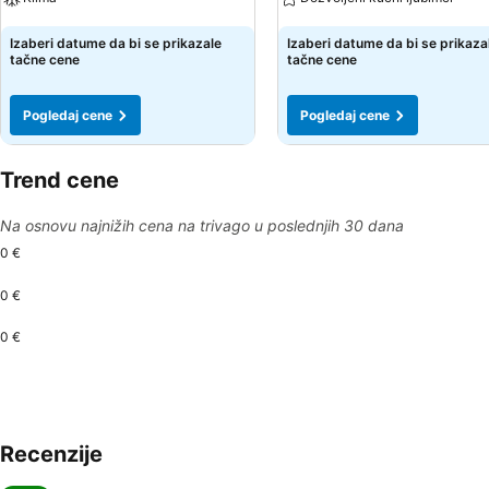
Pogledaj cene
Pogledaj cene
Izaberi datume da bi se prikazale
Izaberi datume da bi se prikaza
tačne cene
tačne cene
Pogledaj cene
Pogledaj cene
Trend cene
Na osnovu najnižih cena na trivago u poslednjih 30 dana
0 €
0 €
0 €
Recenzije