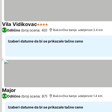
Vila Vidikovac
4 Zvezdice
Pogledaj cene
Odlično
(broj ocena: 40)
9,7
Bukovička banja: udaljenost 2.4 km
Izaberi datume da bi se prikazale tačne cene
Major
Pogledaj cene
Odlično
(broj ocena: 87)
8,6
Bukovička banja: udaljenost 1.4 km
Izaberi datume da bi se prikazale tačne cene