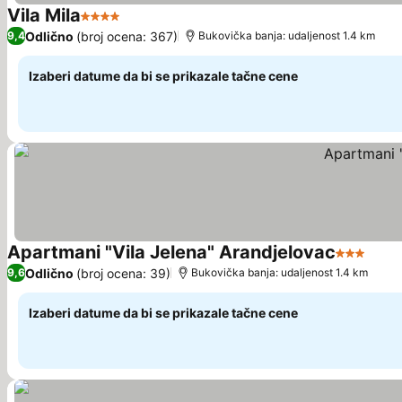
Vila Mila
4 Zvezdice
Pogledaj cene
Odlično
(broj ocena: 367)
9,4
Bukovička banja: udaljenost 1.4 km
Izaberi datume da bi se prikazale tačne cene
Apartmani "Vila Jelena" Arandjelovac
3 Zvezdi
Pogl
Odlično
(broj ocena: 39)
9,6
Bukovička banja: udaljenost 1.4 km
Izaberi datume da bi se prikazale tačne cene