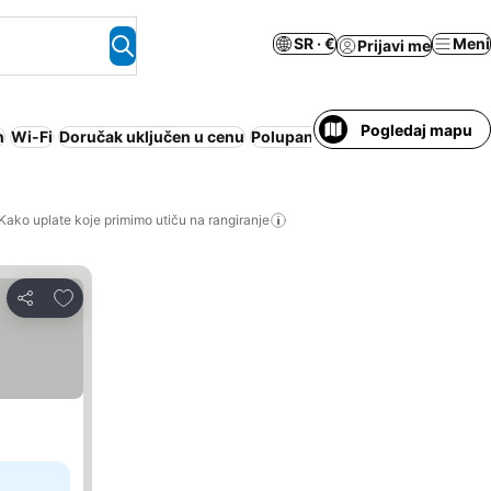
SR · €
Meni
Prijavi me
Pogledaj mapu
n
Wi-Fi
Doručak uključen u cenu
Polupansion
Pansion sa doruč
Kako uplate koje primimo utiču na rangiranje
Dodati u favorite
Deli