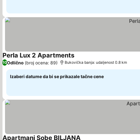
Perla Lux 2 Apartments
Pogledaj cene
Odlično
(broj ocena: 89)
10
Bukovička banja: udaljenost 0.8 km
Izaberi datume da bi se prikazale tačne cene
Apartmani Sobe BILJANA