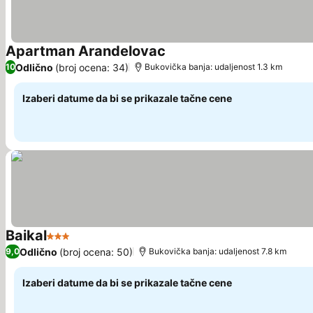
Apartman Arandelovac
Pogledaj cene
Odlično
(broj ocena: 34)
10
Bukovička banja: udaljenost 1.3 km
Izaberi datume da bi se prikazale tačne cene
Baikal
3 Zvezdice
Pogledaj cene
Odlično
(broj ocena: 50)
9,0
Bukovička banja: udaljenost 7.8 km
Izaberi datume da bi se prikazale tačne cene