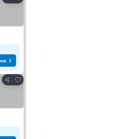
Deli
ene
Dodati u favorite
Deli