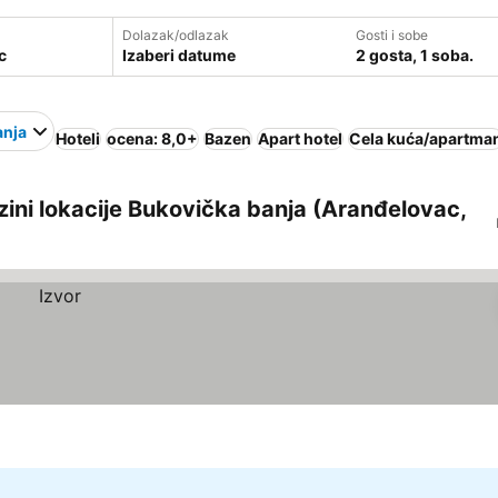
Dolazak/odlazak
Gosti i sobe
Izaberi datume
2 gosta, 1 soba.
anja
Hoteli
ocena: 8,0+
Bazen
Apart hotel
Cela kuća/apartma
zini lokacije Bukovička banja (Aranđelovac,