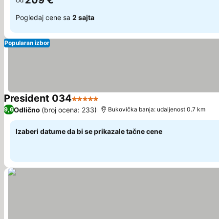
209 €
Od
Pogledaj cene sa
2 sajta
Popularan izbor
President 034
5 Zvezdice
Pogledaj cene
Odlično
(broj ocena: 233)
9,6
Bukovička banja: udaljenost 0.7 km
Izaberi datume da bi se prikazale tačne cene