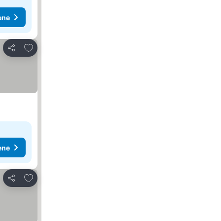
ene
Dodati u favorite
Deli
ene
Dodati u favorite
Deli