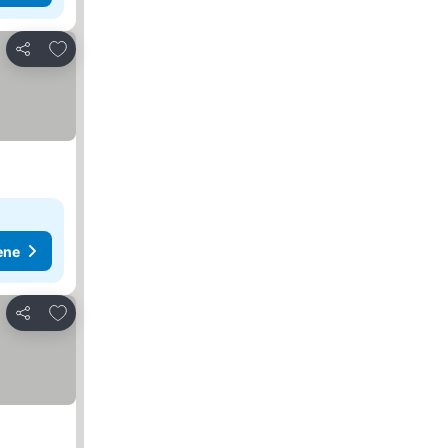
Dodati u favorite
Deli
ene
Dodati u favorite
Deli