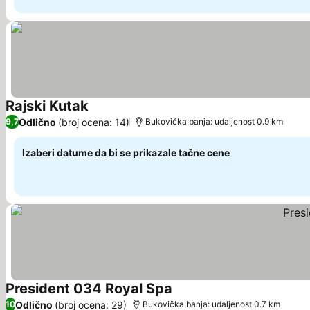
Rajski Kutak
Pogledaj cene
Odlično
(broj ocena: 14)
9,7
Bukovička banja: udaljenost 0.9 km
Izaberi datume da bi se prikazale tačne cene
President 034 Royal Spa
Pogledaj cene
Odlično
(broj ocena: 29)
10
Bukovička banja: udaljenost 0.7 km