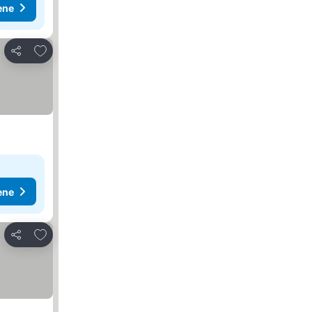
ene
Dodati u favorite
Deli
ene
Dodati u favorite
Deli