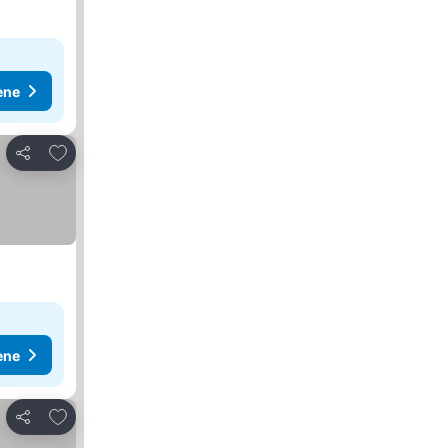
ene
Dodati u favorite
Deli
ene
Dodati u favorite
Deli