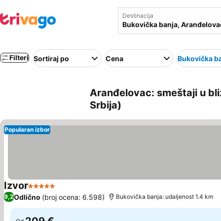
Destinacija
Filteri
Sortiraj po
Cena
Bukovička b
Aranđelovac: smeštaji u bli
Srbija)
Popularan izbor
Izvor
5 Zvezdice
Pogledaj cene
Odlično
(broj ocena: 6.598)
9,2
Bukovička banja: udaljenost 1.4 km