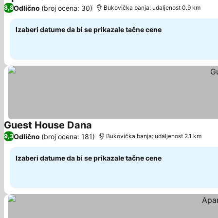
Pogledaj cene
Odlično
(broj ocena: 30)
8,8
Bukovička banja: udaljenost 0.9 km
Izaberi datume da bi se prikazale tačne cene
Guest House Dana
Pogledaj cene
Odlično
(broj ocena: 181)
9,3
Bukovička banja: udaljenost 2.1 km
Izaberi datume da bi se prikazale tačne cene