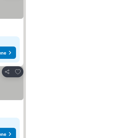
ene
Dodati u favorite
Deli
ene