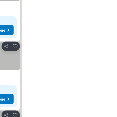
ene
Dodati u favorite
Deli
ene
Dodati u favorite