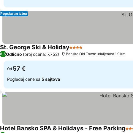
Popularan izbor
St. George Ski & Holiday
4 Zvezdice
Odlično
(broj ocena: 7.752)
8,5
Bansko Old Town: udaljenost 1.9 km
57 €
Od
Pogledaj cene sa
5 sajtova
Hotel Bansko SPA & Holidays - Free Parking
4 Z