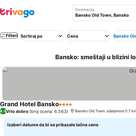
Destinacija
Filteri
Sortiraj po
Cena
Bansko Ol
Bansko: smeštaji u blizini 
Grand Hotel Bansko
4 Zvezdice
Vrlo dobro
(broj ocena: 6.563)
8,0
Bansko Old Town: udaljenost 0.7 k
Izaberi datume da bi se prikazale tačne cene