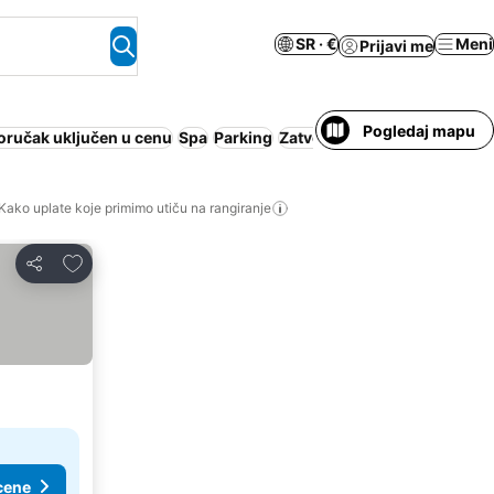
SR · €
Meni
Prijavi me
Pogledaj mapu
oručak uključen u cenu
Spa
Parking
Zatvoreni bazen
Pun pansi
Kako uplate koje primimo utiču na rangiranje
Dodati u favorite
Deli
cene