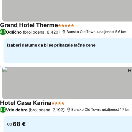
Grand Hotel Therme
5 Zvezdice
Odlično
(broj ocena: 8.420)
8,8
Bansko Old Town: udaljenost 5.6 km
Izaberi datume da bi se prikazale tačne cene
Hotel Casa Karina
4 Zvezdice
Vrlo dobro
(broj ocena: 2.192)
8,3
Bansko Old Town: udaljenost 1.7 km
68 €
Od