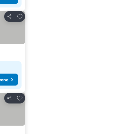
Dodati u favorite
Deli
cene
Dodati u favorite
Deli