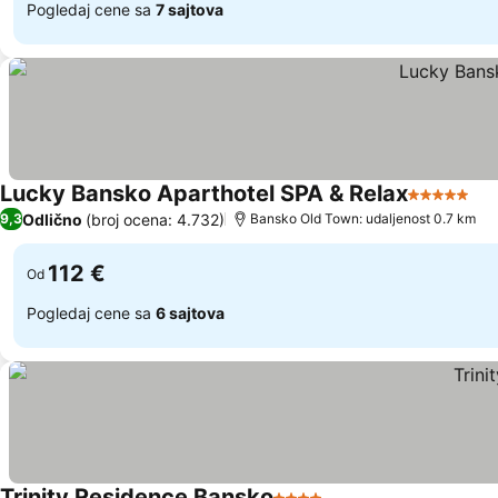
Pogledaj cene sa
7 sajtova
Lucky Bansko Aparthotel SPA & Relax
5 Zvezdic
Odlično
(broj ocena: 4.732)
9,3
Bansko Old Town: udaljenost 0.7 km
112 €
Od
Pogledaj cene sa
6 sajtova
Trinity Residence Bansko