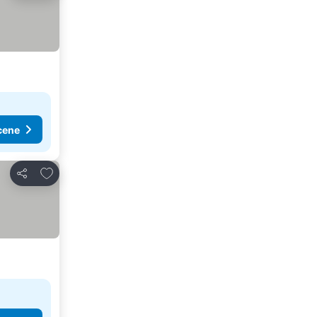
cene
Dodati u favorite
Deli