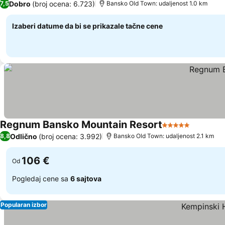
Dobro
(broj ocena: 6.723)
7,5
Bansko Old Town: udaljenost 1.0 km
Izaberi datume da bi se prikazale tačne cene
Regnum Bansko Mountain Resort
5 Zvezdice
Odlično
(broj ocena: 3.992)
8,8
Bansko Old Town: udaljenost 2.1 km
106 €
Od
Pogledaj cene sa
6 sajtova
Popularan izbor