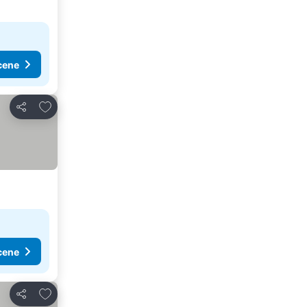
cene
Dodati u favorite
Deli
cene
Dodati u favorite
Deli