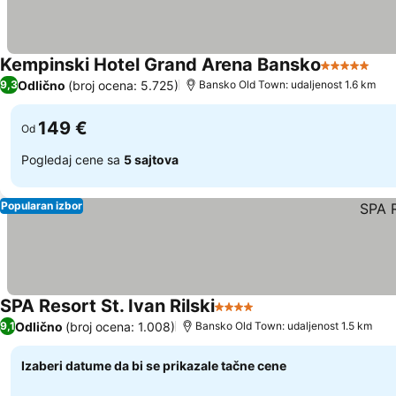
Kempinski Hotel Grand Arena Bansko
5 Zvezdice
Odlično
(broj ocena: 5.725)
9,3
Bansko Old Town: udaljenost 1.6 km
149 €
Od
Pogledaj cene sa
5 sajtova
Popularan izbor
SPA Resort St. Ivan Rilski
4 Zvezdice
Odlično
(broj ocena: 1.008)
9,1
Bansko Old Town: udaljenost 1.5 km
Izaberi datume da bi se prikazale tačne cene