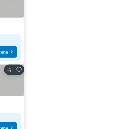
cene
Dodati u favorite
Deli
cene