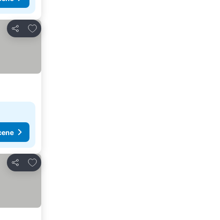
Dodati u favorite
Deli
cene
Dodati u favorite
Deli