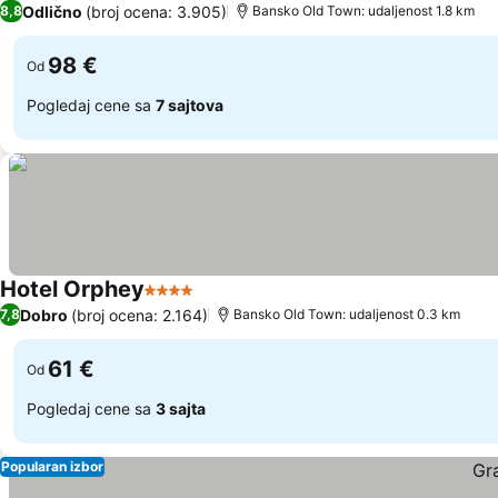
Odlično
(broj ocena: 3.905)
8,8
Bansko Old Town: udaljenost 1.8 km
98 €
Od
Pogledaj cene sa
7 sajtova
Hotel Orphey
4 Zvezdice
Dobro
(broj ocena: 2.164)
7,8
Bansko Old Town: udaljenost 0.3 km
61 €
Od
Pogledaj cene sa
3 sajta
Popularan izbor