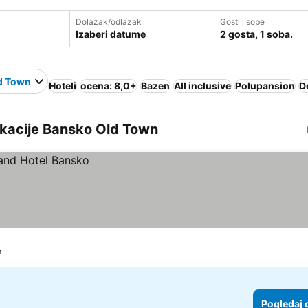
Dolazak/odlazak
Gosti i sobe
Izaberi datume
2 gosta, 1 soba.
d Town
Hoteli
ocena: 8,0+
Bazen
All inclusive
Polupansion
D
lokacije Bansko Old Town
m
Pogledaj 