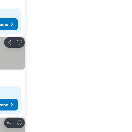
cene
Dodati u favorite
Deli
cene
Dodati u favorite
Deli