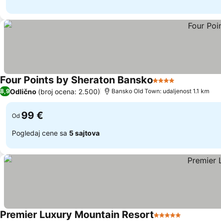
Four Points by Sheraton Bansko
4 Zvezdice
Odlično
(broj ocena: 2.500)
8,9
Bansko Old Town: udaljenost 1.1 km
99 €
Od
Pogledaj cene sa
5 sajtova
Premier Luxury Mountain Resort
5 Zvezdice