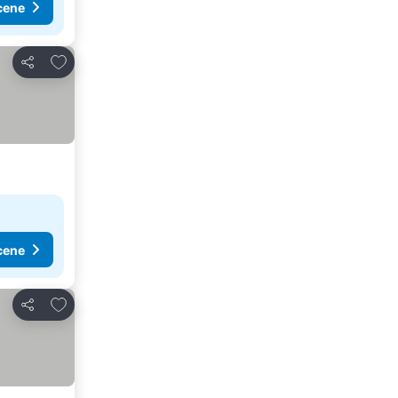
cene
Dodati u favorite
Deli
cene
Dodati u favorite
Deli