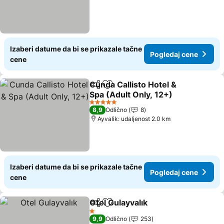
Izaberi datume da bi se prikazale tačne
Pogledaj cene
cene
Cunda Callisto Hotel &
Deli
Dodati u favorite
Spa (Adult Only, 12+)
5 Zvezdice
8,9
Odlično
8
Ayvalik: udaljenost 2.0 km
Izaberi datume da bi se prikazale tačne
Pogledaj cene
cene
Otel Gulayvalık
Deli
Dodati u favorite
1 Zvezdice
9,9
Odlično
253