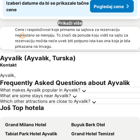
Izaberi datume da bi se prikazale tačne
Pogledaj cene
cene
Prikaži više
Cene i raspoloživost koje primamo sa sajtova za rezervaciju
neprestano se menjaju. To znači da ponuda koju vidiš na sajtu za
rezervaciju možda neće uvek biti potpuno ista kao ona koja je bila
prikazana na trivagu.
Ayvalik (Ayvalık, Turska)
Kontakt
Ayvalik
,
Frequently Asked Questions about Ayvalik
What makes Ayvalik popular in Ayvalık?
What are some stays near Ayvalik?
Which other attractions are close to Ayvalik?
Još Top hotela
Grand Milano Hotel
Buyuk Berk Otel
Tabiat Park Hotel Ayvalik
Grand Hotel Temizel