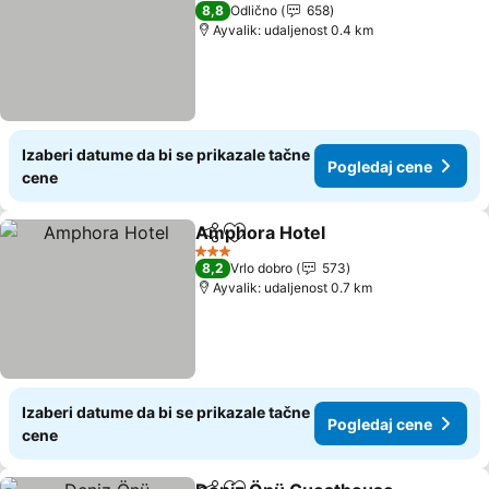
3 Zvezdice
8,8
Odlično
658
Ayvalik: udaljenost 0.4 km
Izaberi datume da bi se prikazale tačne
Pogledaj cene
cene
Amphora Hotel
Deli
Dodati u favorite
3 Zvezdice
8,2
Vrlo dobro
573
Ayvalik: udaljenost 0.7 km
Izaberi datume da bi se prikazale tačne
Pogledaj cene
cene