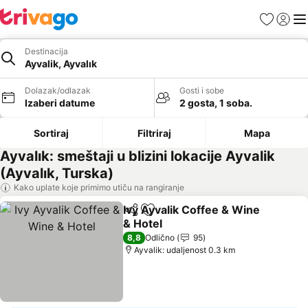
Favoriti
Prijavi
Men
Destinacija
Ayvalik, Ayvalık
Dolazak/odlazak
Gosti i sobe
Izaberi datume
2 gosta, 1 soba.
Sortiraj
Filtriraj
Mapa
Ayvalık: smeštaji u blizini lokacije Ayvalik
(Ayvalık, Turska)
Kako uplate koje primimo utiču na rangiranje
Ivy Ayvalik Coffee & Wine
Deli
Dodati u favorite
& Hotel
8,8
Odlično
95
Ayvalik: udaljenost 0.3 km