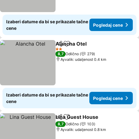
Izaberi datume da bi se prikazale tačne
Pogledaj cene
cene
Alancha Otel
Deli
Dodati u favorite
2 Zvezdice
8,7
Odlično
279
Ayvalik: udaljenost 0.4 km
Izaberi datume da bi se prikazale tačne
Pogledaj cene
cene
Lina Guest House
Deli
Dodati u favorite
8,7
Odlično
103
Ayvalik: udaljenost 0.8 km