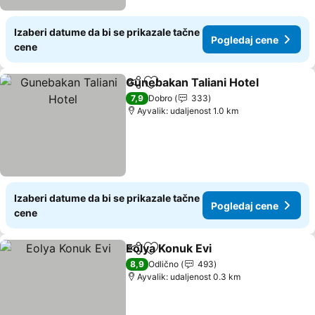
Izaberi datume da bi se prikazale tačne
Pogledaj cene
cene
Gunebakan Taliani Hotel
Deli
Dodati u favorite
7,9
Dobro
333
Ayvalik: udaljenost 1.0 km
Izaberi datume da bi se prikazale tačne
Pogledaj cene
cene
Eolya Konuk Evi
Deli
Dodati u favorite
8,9
Odlično
493
Ayvalik: udaljenost 0.3 km