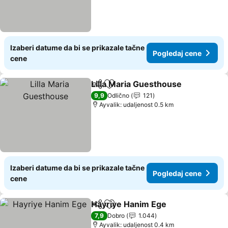
Izaberi datume da bi se prikazale tačne
Pogledaj cene
cene
Lilla Maria Guesthouse
Deli
Dodati u favorite
9,9
Odlično
121
Ayvalik: udaljenost 0.5 km
Izaberi datume da bi se prikazale tačne
Pogledaj cene
cene
Hayriye Hanim Ege
Deli
Dodati u favorite
7,9
Dobro
1.044
Ayvalik: udaljenost 0.4 km