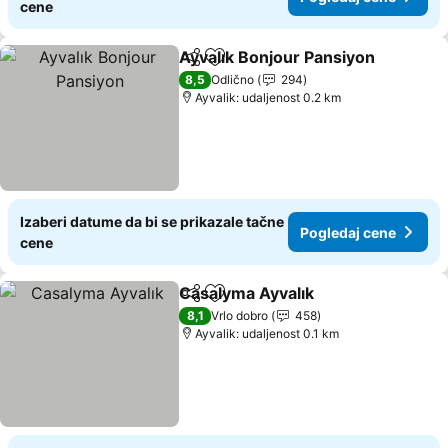
cene
Ayvalık Bonjour Pansiyon
Deli
Dodati u favorite
8,5
Odlično
294
Ayvalik: udaljenost 0.2 km
Izaberi datume da bi se prikazale tačne
Pogledaj cene
cene
Casalyma Ayvalık
Deli
Dodati u favorite
8,1
Vrlo dobro
458
Ayvalik: udaljenost 0.1 km