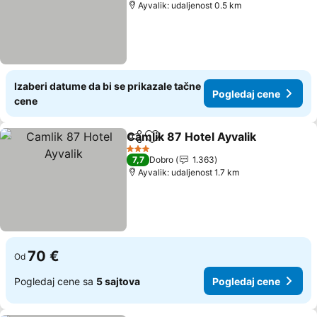
Ayvalik: udaljenost 0.5 km
Izaberi datume da bi se prikazale tačne
Pogledaj cene
cene
Camlik 87 Hotel Ayvalik
Deli
Dodati u favorite
3 Zvezdice
7,7
Dobro
1.363
Ayvalik: udaljenost 1.7 km
70 €
Od
Pogledaj cene sa
5 sajtova
Pogledaj cene