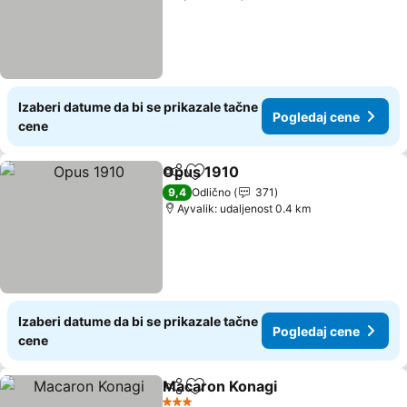
Izaberi datume da bi se prikazale tačne
Pogledaj cene
cene
Opus 1910
Deli
Dodati u favorite
9,4
Odlično
371
Ayvalik: udaljenost 0.4 km
Izaberi datume da bi se prikazale tačne
Pogledaj cene
cene
Macaron Konagi
Deli
Dodati u favorite