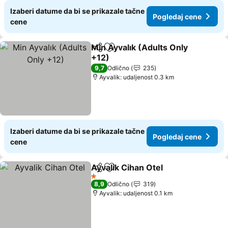
Izaberi datume da bi se prikazale tačne
Pogledaj cene
cene
Min Ayvalık (Adults Only
Deli
Dodati u favorite
+12)
9,7
Odlično
235
Ayvalik: udaljenost 0.3 km
Izaberi datume da bi se prikazale tačne
Pogledaj cene
cene
Ayvalik Cihan Otel
Deli
Dodati u favorite
1 Zvezdice
8,9
Odlično
319
Ayvalik: udaljenost 0.1 km