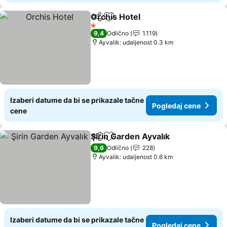
Orchis Hotel
Deli
Dodati u favorite
1 Zvezdice
9,4
Odlično
1.119
Ayvalik: udaljenost 0.3 km
Izaberi datume da bi se prikazale tačne
Pogledaj cene
cene
Şirin Garden Ayvalık
Deli
Dodati u favorite
9,6
Odlično
228
Ayvalik: udaljenost 0.6 km
Izaberi datume da bi se prikazale tačne
Pogledaj cene