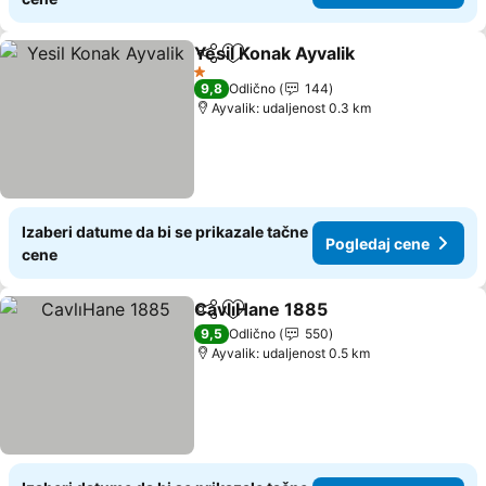
Yesil Konak Ayvalik
Deli
Dodati u favorite
1 Zvezdice
9,8
Odlično
144
Ayvalik: udaljenost 0.3 km
Izaberi datume da bi se prikazale tačne
Pogledaj cene
cene
CavlıHane 1885
Deli
Dodati u favorite
9,5
Odlično
550
Ayvalik: udaljenost 0.5 km