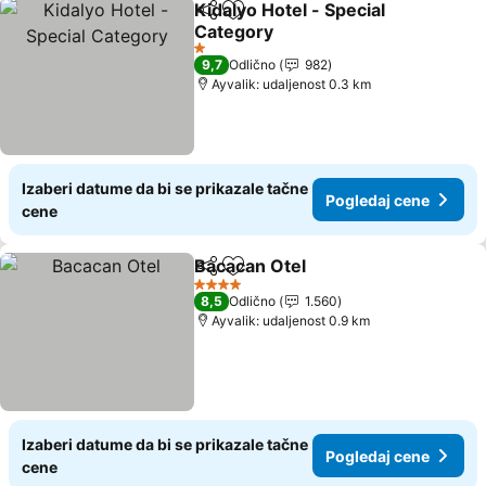
Kidalyo Hotel - Special
Deli
Dodati u favorite
Category
1 Zvezdice
9,7
Odlično
982
Ayvalik: udaljenost 0.3 km
Izaberi datume da bi se prikazale tačne
Pogledaj cene
cene
Bacacan Otel
Deli
Dodati u favorite
4 Zvezdice
8,5
Odlično
1.560
Ayvalik: udaljenost 0.9 km
Izaberi datume da bi se prikazale tačne
Pogledaj cene
cene