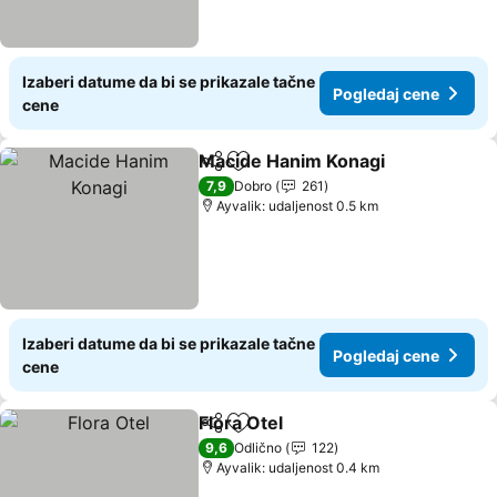
Izaberi datume da bi se prikazale tačne
Pogledaj cene
cene
Macide Hanim Konagi
Deli
Dodati u favorite
7,9
Dobro
261
Ayvalik: udaljenost 0.5 km
Izaberi datume da bi se prikazale tačne
Pogledaj cene
cene
Flora Otel
Deli
Dodati u favorite
9,6
Odlično
122
Ayvalik: udaljenost 0.4 km