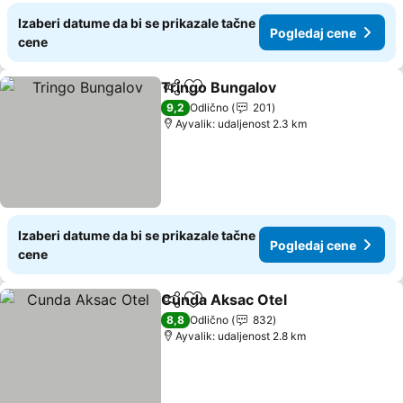
Izaberi datume da bi se prikazale tačne
Pogledaj cene
cene
Tringo Bungalov
Deli
Dodati u favorite
9,2
Odlično
201
Ayvalik: udaljenost 2.3 km
Izaberi datume da bi se prikazale tačne
Pogledaj cene
cene
Cunda Aksac Otel
Deli
Dodati u favorite
8,8
Odlično
832
Ayvalik: udaljenost 2.8 km