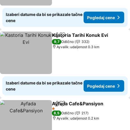
Izaberi datume da bi se prikazale tačne
Pogledaj cene
cene
Kastoria Tarihi Konuk Evi
Deli
Dodati u favorite
9,7
Odlično
332
Ayvalik: udaljenost 0.3 km
Izaberi datume da bi se prikazale tačne
Pogledaj cene
cene
Ayfada Cafe&Pansiyon
Deli
Dodati u favorite
1 Zvezdice
8,5
Odlično
217
Ayvalik: udaljenost 0.2 km