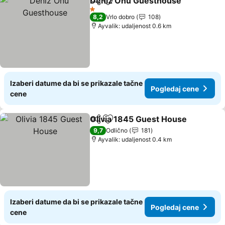
Deniz Önü Guesthouse
Deli
Dodati u favorite
1 Zvezdice
8,2
Vrlo dobro
108
Ayvalik: udaljenost 0.6 km
Izaberi datume da bi se prikazale tačne
Pogledaj cene
cene
Olivia 1845 Guest House
Deli
Dodati u favorite
9,7
Odlično
181
Ayvalik: udaljenost 0.4 km
Izaberi datume da bi se prikazale tačne
Pogledaj cene
cene