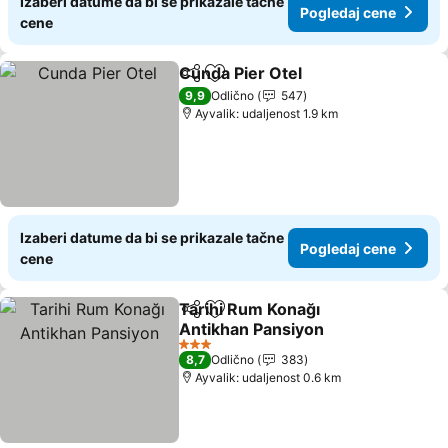
Izaberi datume da bi se prikazale tačne
Pogledaj cene
cene
Cunda Pier Otel
Deli
Dodati u favorite
9,9
Odlično
547
Ayvalik: udaljenost 1.9 km
Izaberi datume da bi se prikazale tačne
Pogledaj cene
cene
Tarihi Rum Konağı
Deli
Dodati u favorite
Antikhan Pansiyon
3 Zvezdice
8,7
Odlično
383
Ayvalik: udaljenost 0.6 km