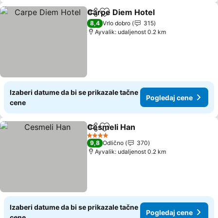
Carpe Diem Hotel
Deli
Dodati u favorite
8,4
Vrlo dobro
315
Ayvalik: udaljenost 0.2 km
Izaberi datume da bi se prikazale tačne
Pogledaj cene
cene
Cesmeli Han
Deli
Dodati u favorite
4 Zvezdice
9,8
Odlično
370
Ayvalik: udaljenost 0.2 km
Izaberi datume da bi se prikazale tačne
Pogledaj cene
cene