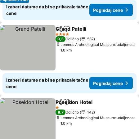
Izaberi datume da bi se prikazale tačne
Pogledaj cene
cene
Grand Patelli
Deli
Dodati u favorite
4 Zvezdice
9,3
Odlično
587
Lemnos Archeological Museum: udaljenost
1.0 km
Izaberi datume da bi se prikazale tačne
Pogledaj cene
cene
Poseidon Hotel
Deli
Dodati u favorite
1 Zvezdice
8,7
Odlično
142
Lemnos Archeological Museum: udaljenost
1.0 km