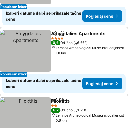
Popularan izbor
Izaberi datume da bi se prikazale tačne
Pogledaj cene
cene
Amygdalies Apartments
Deli
Dodati u favorite
4 Zvezdice
9,6
Odlično
662
Lemnos Archeological Museum: udaljenost
1.0 km
Popularan izbor
Izaberi datume da bi se prikazale tačne
Pogledaj cene
cene
Filoktitis
Deli
Dodati u favorite
2 Zvezdice
8,7
Odlično
210
Lemnos Archeological Museum: udaljenost
0.9 km