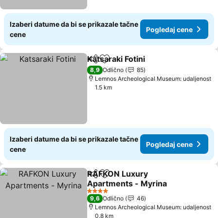
Izaberi datume da bi se prikazale tačne
Pogledaj cene
cene
Katsaraki Fotini
Deli
Dodati u favorite
8,9
Odlično
85
Lemnos Archeological Museum: udaljenost
1.5 km
Izaberi datume da bi se prikazale tačne
Pogledaj cene
cene
RAFKON Luxury
Deli
Dodati u favorite
Apartments - Myrina
4 Zvezdice
9,6
Odlično
46
Lemnos Archeological Museum: udaljenost
0.8 km