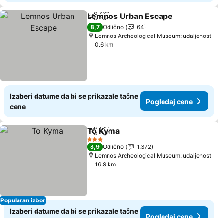
Lemnos Urban Escape
Deli
Dodati u favorite
8,7
Odlično
64
Lemnos Archeological Museum: udaljenost
0.6 km
Izaberi datume da bi se prikazale tačne
Pogledaj cene
cene
To Kyma
Deli
Dodati u favorite
3 Zvezdice
8,9
Odlično
1.372
Lemnos Archeological Museum: udaljenost
16.9 km
Popularan izbor
Izaberi datume da bi se prikazale tačne
Pogledaj cene