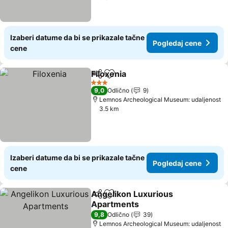
Izaberi datume da bi se prikazale tačne
Pogledaj cene
cene
Filoxenia
Deli
Dodati u favorite
3 Zvezdice
9,0
Odlično
9
Lemnos Archeological Museum: udaljenost
3.5 km
Izaberi datume da bi se prikazale tačne
Pogledaj cene
cene
Αngelikon Luxurious
Deli
Dodati u favorite
Apartments
9,8
Odlično
39
Lemnos Archeological Museum: udaljenost