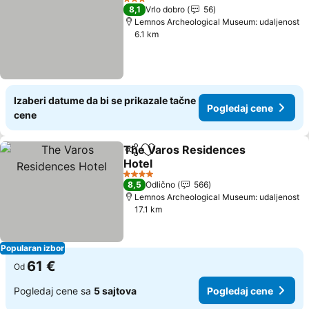
3 Zvezdice
8,1
Vrlo dobro
56
Lemnos Archeological Museum: udaljenost
6.1 km
Izaberi datume da bi se prikazale tačne
Pogledaj cene
cene
The Varos Residences
Deli
Dodati u favorite
Hotel
4 Zvezdice
8,5
Odlično
566
Lemnos Archeological Museum: udaljenost
17.1 km
Popularan izbor
61 €
Od
Pogledaj cene sa
5 sajtova
Pogledaj cene