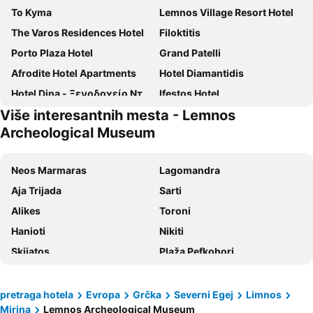
To Kyma
Lemnos Village Resort Hotel
The Varos Residences Hotel
Filoktitis
Porto Plaza Hotel
Grand Patelli
Afrodite Hotel Apartments
Hotel Diamantidis
Hotel Dina - Ξενοδοχείο Ντινα
Ifestos Hotel
Više interesantnih mesta - Lemnos
Archeological Museum
Neos Marmaras
Lagomandra
Aja Trijada
Sarti
Alikes
Toroni
Hanioti
Nikiti
Skijatos
Plaža Pefkohori
Plaža Sarimsakli
Neoi Epivates
Golden Beach
Psakudija
pretraga hotela
Evropa
Grčka
Severni Egej
Limnos
Mirina
Lemnos Archeological Museum
Nea Potidea
Karidi plaža