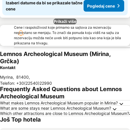
Izaberi datume da bi se prikazale tačne
Pogledaj cene
cene
Prikaži više
Cene i raspoloživost koje primamo sa sajtova za rezervaciju
neprestano se menjaju. To znači da ponuda koju vidiš na sajtu za
rezervaciju možda neće uvek biti potpuno ista kao ona koja je bila
prikazana na trivagu.
Lemnos Archeological Museum (Mirina,
Grčka)
Kontakt
Μyrina
,
81400
,
Telefon
:
+30(22540)22990
Frequently Asked Questions about Lemnos
Archeological Museum
What makes Lemnos Archeological Museum popular in Mirina?
What are some stays near Lemnos Archeological Museum?
Which other attractions are close to Lemnos Archeological Museum?
Još Top hotela