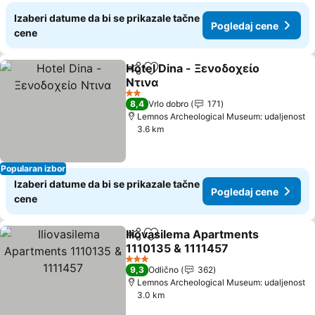
Izaberi datume da bi se prikazale tačne
Pogledaj cene
cene
Hotel Dina - Ξενοδοχείο
Deli
Dodati u favorite
Ντινα
2 Zvezdice
8,4
Vrlo dobro
171
Lemnos Archeological Museum: udaljenost
3.6 km
Popularan izbor
Izaberi datume da bi se prikazale tačne
Pogledaj cene
cene
Iliovasilema Apartments
Deli
Dodati u favorite
1110135 & 1111457
3 Zvezdice
9,3
Odlično
362
Lemnos Archeological Museum: udaljenost
3.0 km