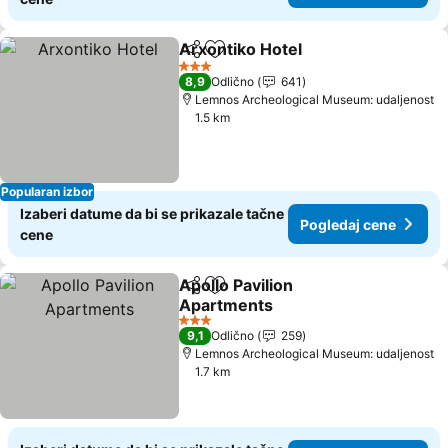
Arxontiko Hotel
Deli
Dodati u favorite
3 Zvezdice
8,9
Odlično
641
Lemnos Archeological Museum: udaljenost
1.5 km
Popularan izbor
Izaberi datume da bi se prikazale tačne
Pogledaj cene
cene
Apollo Pavilion
Deli
Dodati u favorite
Apartments
3 Zvezdice
9,1
Odlično
259
Lemnos Archeological Museum: udaljenost
1.7 km