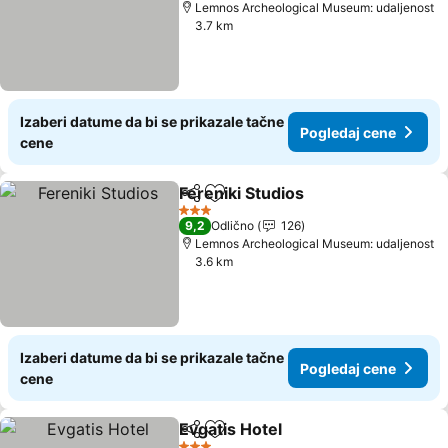
Lemnos Archeological Museum: udaljenost
3.7 km
Izaberi datume da bi se prikazale tačne
Pogledaj cene
cene
Fereniki Studios
Deli
Dodati u favorite
3 Zvezdice
9,2
Odlično
126
Lemnos Archeological Museum: udaljenost
3.6 km
Izaberi datume da bi se prikazale tačne
Pogledaj cene
cene
Evgatis Hotel
Deli
Dodati u favorite