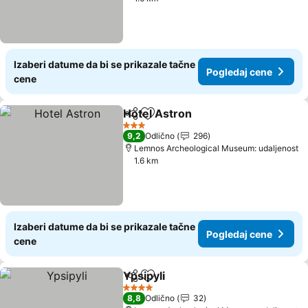
Izaberi datume da bi se prikazale tačne
Pogledaj cene
cene
Hotel Astron
Deli
Dodati u favorite
3 Zvezdice
9,2
Odlično
296
Lemnos Archeological Museum: udaljenost
1.6 km
Izaberi datume da bi se prikazale tačne
Pogledaj cene
cene
Ypsipyli
Deli
Dodati u favorite
4 Zvezdice
8,8
Odlično
32