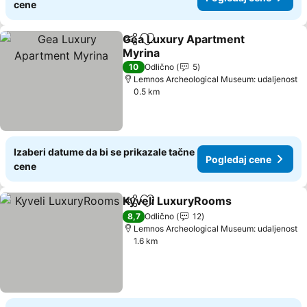
cene
Gea Luxury Apartment
Deli
Dodati u favorite
Myrina
10
Odlično
5
Lemnos Archeological Museum: udaljenost
0.5 km
Izaberi datume da bi se prikazale tačne
Pogledaj cene
cene
Kyveli LuxuryRooms
Deli
Dodati u favorite
8,7
Odlično
12
Lemnos Archeological Museum: udaljenost
1.6 km