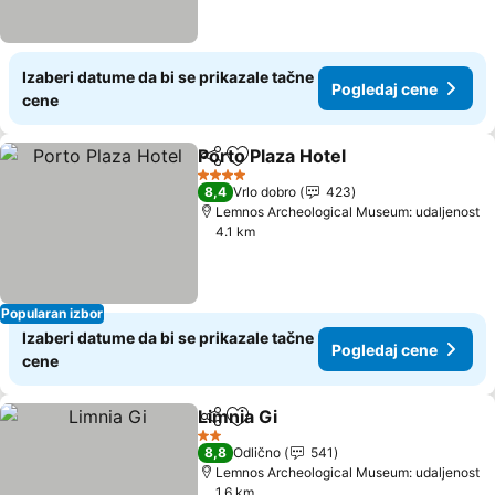
Izaberi datume da bi se prikazale tačne
Pogledaj cene
cene
Porto Plaza Hotel
Deli
Dodati u favorite
4 Zvezdice
8,4
Vrlo dobro
423
Lemnos Archeological Museum: udaljenost
4.1 km
Popularan izbor
Izaberi datume da bi se prikazale tačne
Pogledaj cene
cene
Limnia Gi
Deli
Dodati u favorite
2 Zvezdice
8,8
Odlično
541
Lemnos Archeological Museum: udaljenost
1.6 km