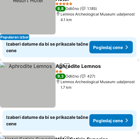
5 Zvezdice
8,8
Odlično
1.185
Lemnos Archeological Museum: udaljenost
4.1 km
Popularan izbor
Izaberi datume da bi se prikazale tačne
Pogledaj cene
cene
Aphrodite Lemnos
Deli
Dodati u favorite
2 Zvezdice
9,3
Odlično
427
Lemnos Archeological Museum: udaljenost
1.7 km
Izaberi datume da bi se prikazale tačne
Pogledaj cene
cene