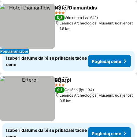
Hotel Diamantidis
Deli
Dodati u favorite
3 Zvezdice
8,3
Vrlo dobro
641
Lemnos Archeological Museum: udaljenost
1.5 km
Popularan izbor
Izaberi datume da bi se prikazale tačne
Pogledaj cene
cene
Efterpi
Deli
Dodati u favorite
3 Zvezdice
9,1
Odlično
134
Lemnos Archeological Museum: udaljenost
0.5 km
Izaberi datume da bi se prikazale tačne
Pogledaj cene
cene