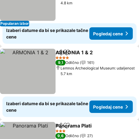
4.8 km
Popularan izbor
Izaberi datume da bi se prikazale tačne
Pogledaj cene
cene
ARMONIA 1 & 2
Deli
Dodati u favorite
4 Zvezdice
9,1
Odlično
161
Lemnos Archeological Museum: udaljenost
5.7 km
Izaberi datume da bi se prikazale tačne
Pogledaj cene
cene
Panorama Plati
Deli
Dodati u favorite
3 Zvezdice
9,6
Odlično
27