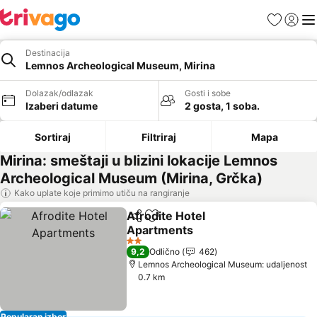
Favoriti
Prijavi
Men
Destinacija
Lemnos Archeological Museum, Mirina
Dolazak/odlazak
Gosti i sobe
Izaberi datume
2 gosta, 1 soba.
Sortiraj
Filtriraj
Mapa
Mirina: smeštaji u blizini lokacije Lemnos
Archeological Museum (Mirina, Grčka)
Kako uplate koje primimo utiču na rangiranje
Afrodite Hotel
Deli
Dodati u favorite
Apartments
2 Zvezdice
9,2
Odlično
462
Lemnos Archeological Museum: udaljenost
0.7 km
Popularan izbor