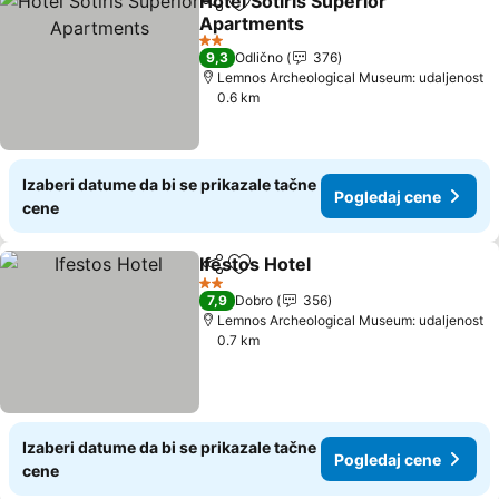
Hotel Sotiris Superior
Deli
Dodati u favorite
Apartments
2 Zvezdice
9,3
Odlično
376
Lemnos Archeological Museum: udaljenost
0.6 km
Izaberi datume da bi se prikazale tačne
Pogledaj cene
cene
Ifestos Hotel
Deli
Dodati u favorite
2 Zvezdice
7,9
Dobro
356
Lemnos Archeological Museum: udaljenost
0.7 km
Izaberi datume da bi se prikazale tačne
Pogledaj cene
cene