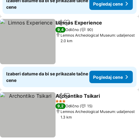
Izaberi datume da bi se prikazale tačne
Pogledaj cene
cene
Limnos Experience
Deli
Dodati u favorite
9,4
Odlično
90
Lemnos Archeological Museum: udaljenost
2.0 km
Izaberi datume da bi se prikazale tačne
Pogledaj cene
cene
Archontiko Tsikari
Deli
Dodati u favorite
3 Zvezdice
9,2
Odlično
15
Lemnos Archeological Museum: udaljenost
1.3 km