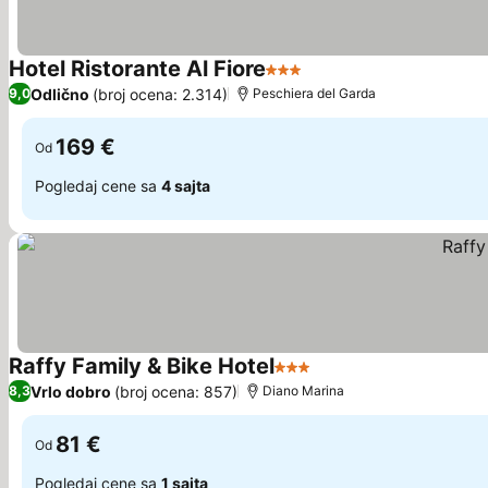
Hotel Ristorante Al Fiore
3 Zvezdice
Pogledaj cene
Odlično
(broj ocena: 2.314)
9,0
Peschiera del Garda
169 €
Od
Pogledaj cene sa
4 sajta
Raffy Family & Bike Hotel
3 Zvezdice
Pogledaj cene
Vrlo dobro
(broj ocena: 857)
8,3
Diano Marina
81 €
Od
Pogledaj cene sa
1 sajta