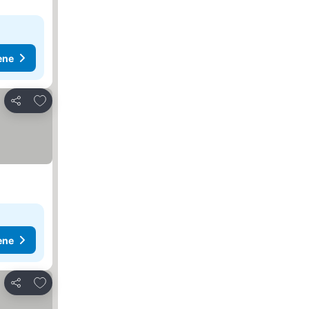
ene
Dodati u favorite
Deli
ene
Dodati u favorite
Deli