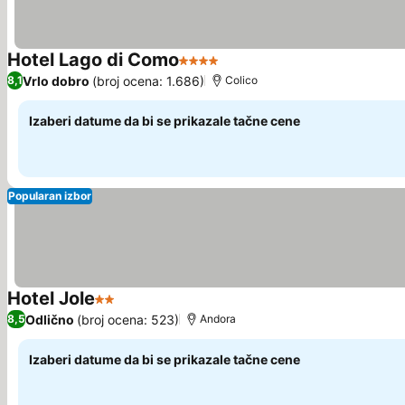
Hotel Lago di Como
4 Zvezdice
Pogledaj cene
Vrlo dobro
(broj ocena: 1.686)
8,1
Colico
Izaberi datume da bi se prikazale tačne cene
Popularan izbor
Hotel Jole
2 Zvezdice
Pogledaj cene
Odlično
(broj ocena: 523)
8,5
Andora
Izaberi datume da bi se prikazale tačne cene