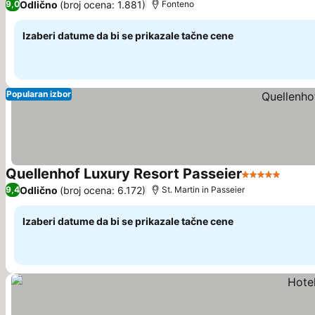
Odlično
(broj ocena: 1.881)
9,0
Fonteno
Izaberi datume da bi se prikazale tačne cene
Popularan izbor
Quellenhof Luxury Resort Passeier
5 Zvezdice
Pogle
Odlično
(broj ocena: 6.172)
9,4
St. Martin in Passeier
Izaberi datume da bi se prikazale tačne cene