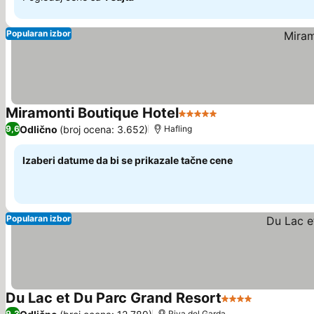
Popularan izbor
Miramonti Boutique Hotel
5 Zvezdice
Pogledaj cene
Odlično
(broj ocena: 3.652)
9,6
Hafling
Izaberi datume da bi se prikazale tačne cene
Popularan izbor
Du Lac et Du Parc Grand Resort
4 Zvezdice
Pogledaj c
9,3
Riva del Garda