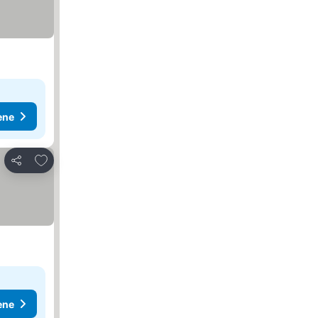
ene
Dodati u favorite
Deli
ene