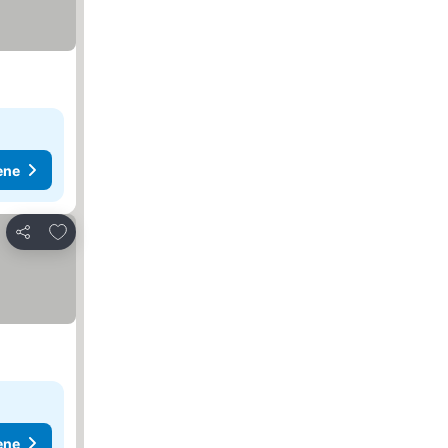
ene
Dodati u favorite
Deli
ene