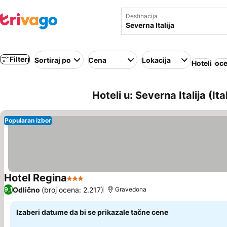
Destinacija
Filteri
Sortiraj po
Cena
Lokacija
Hoteli
oce
Hoteli u: Severna Italija (Ital
Popularan izbor
Hotel Regina
3 Zvezdice
Pogledaj cene
Odlično
(broj ocena: 2.217)
9,1
Gravedona
Izaberi datume da bi se prikazale tačne cene