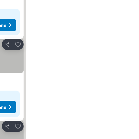
ene
Dodati u favorite
Deli
ene
Dodati u favorite
Deli