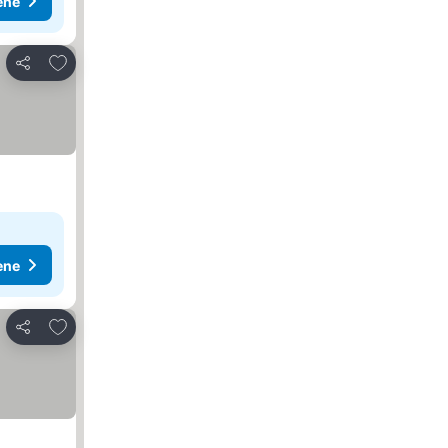
ene
Dodati u favorite
Deli
ene
Dodati u favorite
Deli