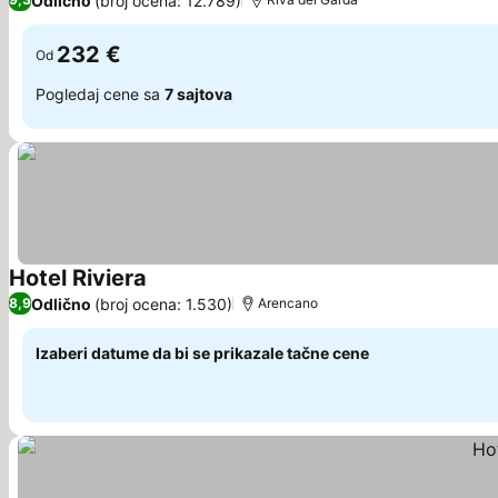
Odlično
(broj ocena: 12.789)
232 €
Od
Pogledaj cene sa
7 sajtova
Hotel Riviera
Pogledaj cene
Odlično
(broj ocena: 1.530)
8,9
Arencano
Izaberi datume da bi se prikazale tačne cene