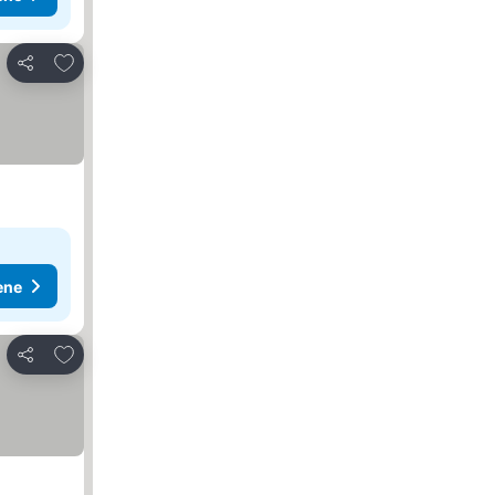
Dodati u favorite
Deli
ene
Dodati u favorite
Deli