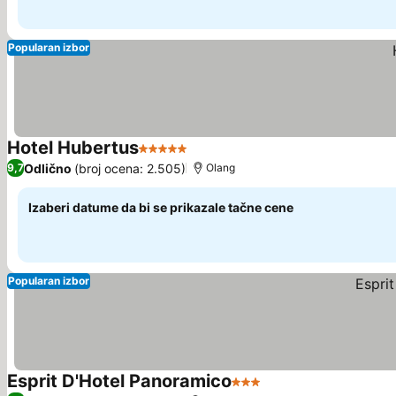
Popularan izbor
Hotel Hubertus
5 Zvezdice
Pogledaj cene
Odlično
(broj ocena: 2.505)
9,7
Olang
Izaberi datume da bi se prikazale tačne cene
Popularan izbor
Esprit D'Hotel Panoramico
3 Zvezdice
Pogledaj cene