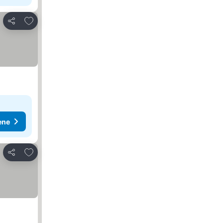
Dodati u favorite
Deli
ene
Dodati u favorite
Deli