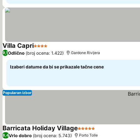
Villa Capri
4 Zvezdice
Pogledaj cene
Odlično
(broj ocena: 1.422)
9,1
Gardone Rivijera
Izaberi datume da bi se prikazale tačne cene
Popularan izbor
Barricata Holiday Village
5 Zvezdice
Pogledaj cene
Vrlo dobro
(broj ocena: 5.743)
8,4
Porto Tolle