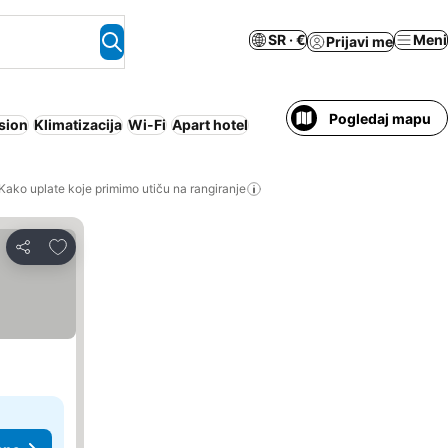
SR · €
Meni
Prijavi me
Pogledaj mapu
sion
Klimatizacija
Wi-Fi
Apart hotel
Kako uplate koje primimo utiču na rangiranje
Dodati u favorite
Deli