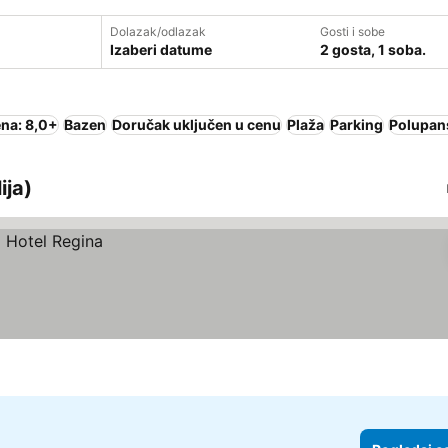
Dolazak/odlazak
Gosti i sobe
Izaberi datume
2 gosta, 1 soba.
na: 8,0+
Bazen
Doručak uključen u cenu
Plaža
Parking
Polupan
ija)