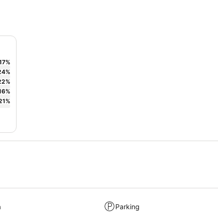
17
%
24
%
22
%
16
%
21
%
a
Parking