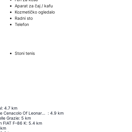
Aparat za čaj / kafu
Kozmetičko ogledalo
Radni sto
Telefon
Stoni tenis
l
:
4.7
km
Museum Of The Cenacolo Of Leonardo Da Vinci
:
4.9
km
lle Grazie
:
5
km
n FIAT F–86 K
:
5.4
km
km