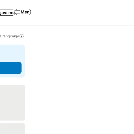
Meni
ijavi me
a rangiranje