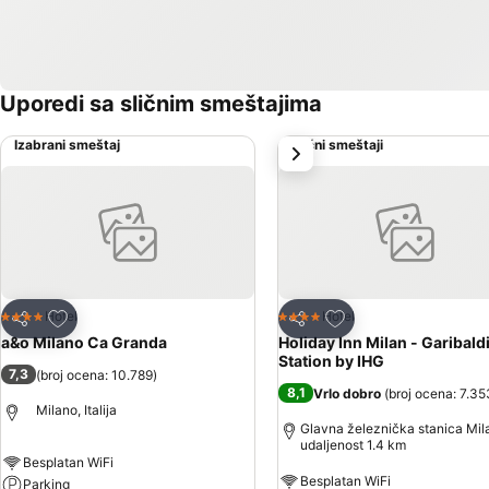
Uporedi sa sličnim smeštajima
Izabrani smeštaj
Slični smeštaji
sledeće
Dodati u favorite
Dodati u favorite
Hotel
Hotel
4 Zvezdice
4 Zvezdice
Deli
Deli
a&o Milano Ca Granda
Holiday Inn Milan - Garibald
Station by IHG
7,3
(
broj ocena: 10.789
)
8,1
Vrlo dobro
(
broj ocena: 7.35
Milano, Italija
Glavna železnička stanica Mil
udaljenost 1.4 km
Besplatan WiFi
Besplatan WiFi
Parking