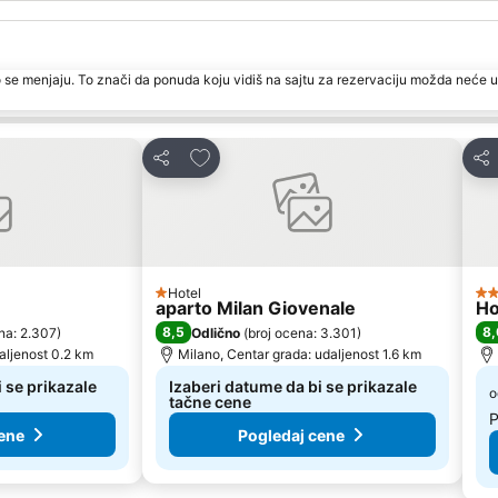
 se menjaju. To znači da ponuda koju vidiš na sajtu za rezervaciju možda neće u
te
Dodati u favorite
Deli
Del
Hotel
1 Zvezdice
4 
aparto Milan Giovenale
Ho
8,5
8,
na: 2.307
)
Odlično
(
broj ocena: 3.301
)
aljenost 0.2 km
Milano, Centar grada: udaljenost 1.6 km
 se prikazale
Izaberi datume da bi se prikazale
o
tačne cene
P
ene
Pogledaj cene