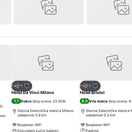
Dodati u favorite
Dodati u favorite
Hotel
Hotel
4 Zvezdice
4 Zvezdice
Deli
Deli
i
Hotel Da Vinci Milano
Hotel Bristol
7,7
8,0
Dobro
(
broj ocena: 23.509
)
Vrlo dobro
(
broj ocena: 4
3
)
Glavna železnička stanica Milano:
Glavna železnička stanica 
udaljenost 5.9 km
udaljenost 0.3 km
ano:
Besplatan WiFi
Besplatan WiFi
Dozvoljeni kućni ljubimci
Parking