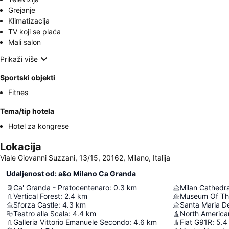
Grejanje
Klimatizacija
TV koji se plaća
Mali salon
Prikaži više
Sportski objekti
Fitnes
Tema/tip hotela
Hotel za kongrese
Lokacija
Viale Giovanni Suzzani, 13/15, 20162, Milano, Italija
Udaljenost od: a&o Milano Ca Granda
Ca' Granda - Pratocentenaro
:
0.3
km
Milan Cathedra
Vertical Forest
:
2.4
km
Sforza Castle
:
4.3
km
Santa Maria De
Teatro alla Scala
:
4.4
km
North America
Galleria Vittorio Emanuele Secondo
:
4.6
km
Fiat G91R
:
5.4