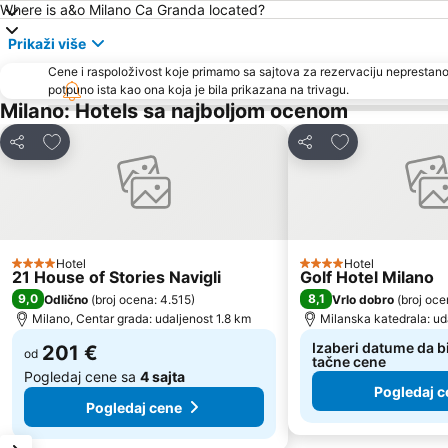
Where is a&o Milano Ca Granda located?
Prikaži više
Cene i raspoloživost koje primamo sa sajtova za rezervaciju neprestano
potpuno ista kao ona koja je bila prikazana na trivagu.
Milano: Hotels sa najboljom ocenom
Dodati u favorite
Dodati u favori
Deli
Deli
Hotel
Hotel
4 Zvezdice
4 Zvezdice
21 House of Stories Navigli
Golf Hotel Milano
9,0
8,1
Odlično
(
broj ocena: 4.515
)
Vrlo dobro
(
broj oce
Milano, Centar grada: udaljenost 1.8 km
Milanska katedrala: ud
Izaberi datume da bi
201 €
od
tačne cene
Pogledaj cene sa
4 sajta
Pogledaj c
Pogledaj cene