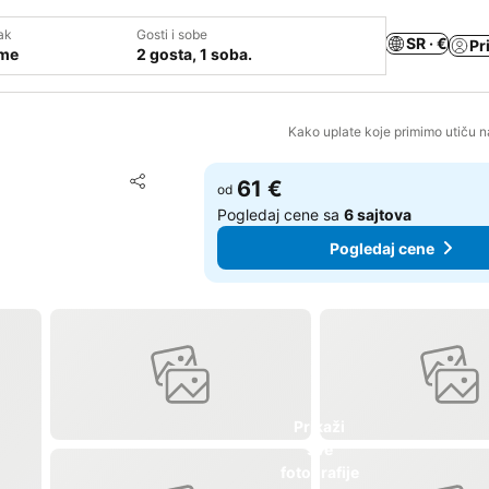
ak
Gosti i sobe
SR · €
Pr
ume
2 gosta, 1 soba.
Kako uplate koje primimo utiču n
Dodati u favorite
61 €
od
Deli
Pogledaj cene sa
6 sajtova
Pogledaj cene