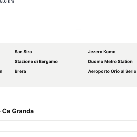
8.6
km
Proširi mapu
San Siro
Jezero Komo
Stazione di Bergamo
Duomo Metro Station
on
Brera
Aeroporto Orio al Serio
o Ca Granda