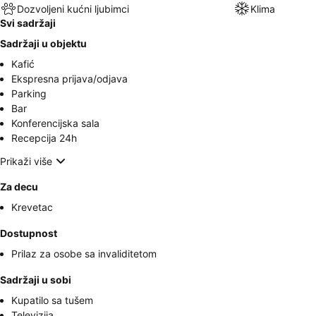
Dozvoljeni kućni ljubimci
Klima
Svi sadržaji
Sadržaji u objektu
Kafić
Ekspresna prijava/odjava
Parking
Bar
Konferencijska sala
Recepcija 24h
Prikaži više
Za decu
Krevetac
Dostupnost
Prilaz za osobe sa invaliditetom
Sadržaji u sobi
Kupatilo sa tušem
Televizija