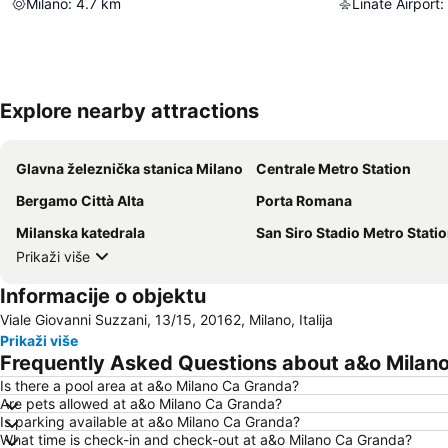
Milano
:
4.7
km
Linate Airport
:
Explore nearby attractions
Glavna železnička stanica Milano
Centrale Metro Station
Bergamo Città Alta
Porta Romana
Milanska katedrala
San Siro Stadio Metro Stati
Prikaži više
Informacije o objektu
Viale Giovanni Suzzani, 13/15, 20162, Milano, Italija
Prikaži više
Frequently Asked Questions about a&o Milan
Is there a pool area at a&o Milano Ca Granda?
Are pets allowed at a&o Milano Ca Granda?
Is parking available at a&o Milano Ca Granda?
What time is check-in and check-out at a&o Milano Ca Granda?