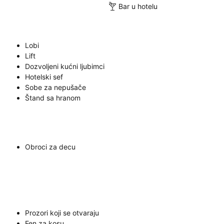
Bar u hotelu
Lobi
Lift
Dozvoljeni kućni ljubimci
Hotelski sef
Sobe za nepušače
Štand sa hranom
Obroci za decu
Prozori koji se otvaraju
Fen za kosu