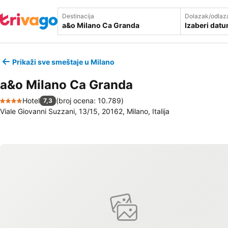
Destinacija
Dolazak/odlaz
Izaberi dat
Prikaži sve smeštaje u Milano
a&o Milano Ca Granda
Hotel
(
broj ocena: 10.789
)
7,3
4 Zvezdice
Viale Giovanni Suzzani, 13/15, 20162, Milano, Italija