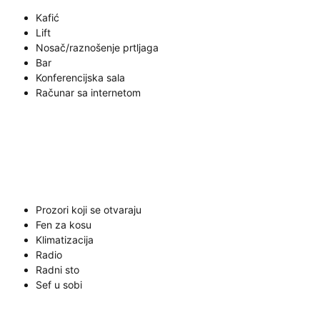
Kafić
Lift
Nosač/raznošenje prtljaga
Bar
Konferencijska sala
Računar sa internetom
Prozori koji se otvaraju
Fen za kosu
Klimatizacija
Radio
Radni sto
Sef u sobi