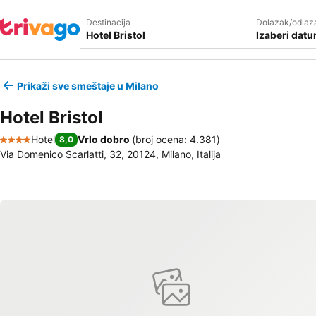
Destinacija
Dolazak/odlaz
Izaberi dat
Prikaži sve smeštaje u Milano
Hotel Bristol
Hotel
Vrlo dobro
(
broj ocena: 4.381
)
8,0
4 Zvezdice
Via Domenico Scarlatti, 32, 20124, Milano, Italija