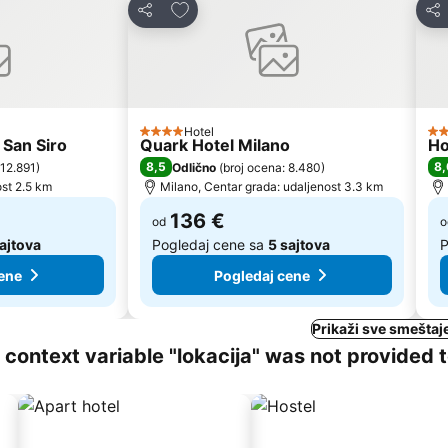
te
Dodati u favorite
Deli
Del
Hotel
4 Zvezdice
4 
San Siro
Quark Hotel Milano
Ho
8,5
8,
 12.891
)
Odlično
(
broj ocena: 8.480
)
st 2.5 km
Milano, Centar grada: udaljenost 3.3 km
136 €
od
o
sajtova
Pogledaj cene sa
5 sajtova
P
ene
Pogledaj cene
Prikaži sve smeštaj
ng context variable "lokacija" was not provided 