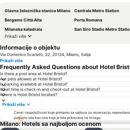
Glavna železnička stanica Milano
Centrale Metro Station
Bergamo Città Alta
Porta Romana
Milanska katedrala
San Siro Stadio Metro Stati
Prikaži više
Informacije o objektu
Via Domenico Scarlatti, 32, 20124, Milano, Italija
Prikaži više
Frequently Asked Questions about Hotel Brist
Is there a pool area at Hotel Bristol?
Are pets allowed at Hotel Bristol?
Is parking available at Hotel Bristol?
What time is check-in and check-out at Hotel Bristol?
Where is Hotel Bristol located?
Prikaži više
Cene i raspoloživost koje primamo sa sajtova za rezervaciju neprestano
potpuno ista kao ona koja je bila prikazana na trivagu.
Milano: Hotels sa najboljom ocenom