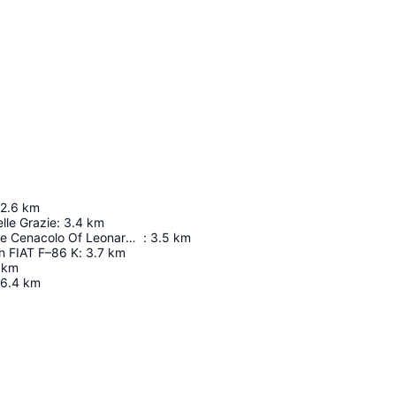
2.6
km
lle Grazie
:
3.4
km
Museum Of The Cenacolo Of Leonardo Da Vinci
:
3.5
km
n FIAT F–86 K
:
3.7
km
km
6.4
km
Proširi mapu