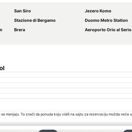
San Siro
Jezero Komo
Stazione di Bergamo
Duomo Metro Station
on
Brera
Aeroporto Orio al Serio
ol
 se menjaju. To znači da ponuda koju vidiš na sajtu za rezervaciju možda neće u