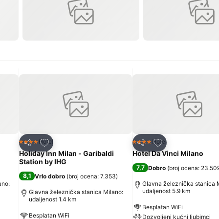
Dodati u favorite
Dodati u favorite
Hotel
Hotel
4 Zvezdice
4 Zvezdice
Deli
Deli
Holiday Inn Milan - Garibaldi
Hotel Da Vinci Milano
Station by IHG
7,7
Dobro
(
broj ocena: 23.50
8,1
Vrlo dobro
(
broj ocena: 7.353
)
ano:
Glavna železnička stanica 
udaljenost 5.9 km
Glavna železnička stanica Milano:
udaljenost 1.4 km
Besplatan WiFi
Besplatan WiFi
Dozvoljeni kućni ljubimci