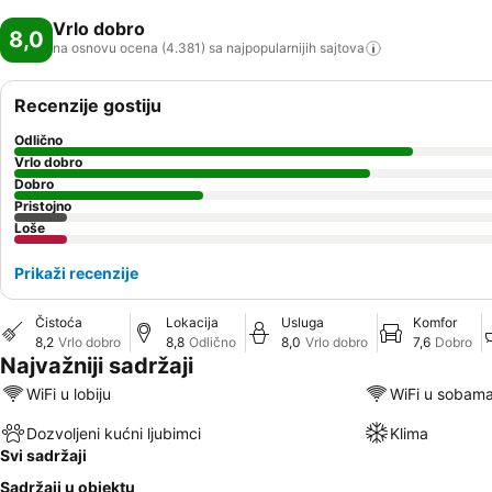
Vrlo dobro
8,0
na osnovu ocena (4.381) sa najpopularnijih
sajtova
Recenzije gostiju
Odlično
Vrlo dobro
Dobro
Pristojno
Loše
Prikaži recenzije
Čistoća
Lokacija
Usluga
Komfor
8,2
Vrlo dobro
8,8
Odlično
8,0
Vrlo dobro
7,6
Dobro
Najvažniji sadržaji
WiFi u lobiju
WiFi u sobam
Dozvoljeni kućni ljubimci
Klima
Svi sadržaji
Sadržaji u objektu