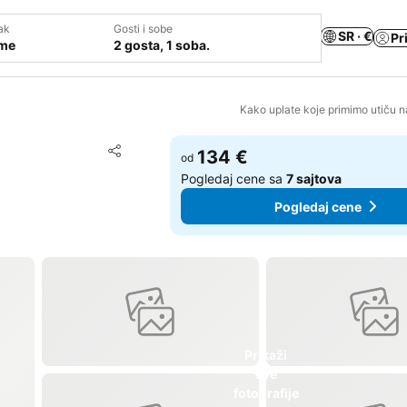
ak
Gosti i sobe
SR · €
Pr
ume
2 gosta, 1 soba.
Kako uplate koje primimo utiču n
Dodati u favorite
134 €
od
Deli
Pogledaj cene sa
7 sajtova
Pogledaj cene