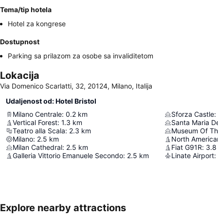
Tema/tip hotela
Hotel za kongrese
Dostupnost
Parking sa prilazom za osobe sa invaliditetom
Lokacija
Via Domenico Scarlatti, 32, 20124, Milano, Italija
Udaljenost od: Hotel Bristol
Milano Centrale
:
0.2
km
Sforza Castle
:
Vertical Forest
:
1.3
km
Santa Maria De
Teatro alla Scala
:
2.3
km
Milano
:
2.5
km
North America
Milan Cathedral
:
2.5
km
Fiat G91R
:
3.8
Galleria Vittorio Emanuele Secondo
:
2.5
km
Linate Airport
:
Explore nearby attractions