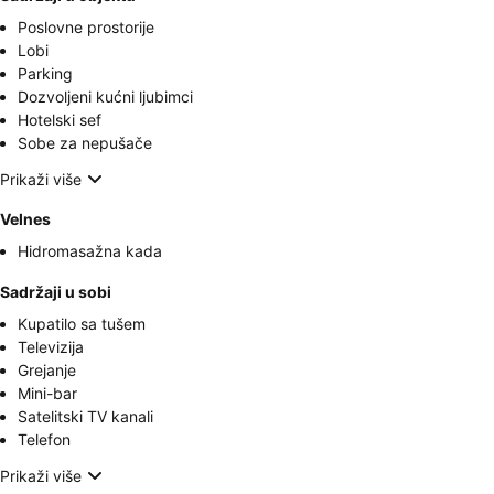
Poslovne prostorije
Lobi
Parking
Dozvoljeni kućni ljubimci
Hotelski sef
Sobe za nepušače
Prikaži više
Velnes
Hidromasažna kada
Sadržaji u sobi
Kupatilo sa tušem
Televizija
Grejanje
Mini-bar
Satelitski TV kanali
Telefon
Prikaži više