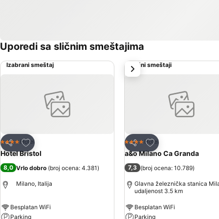
Uporedi sa sličnim smeštajima
Izabrani smeštaj
Slični smeštaji
sledeće
Dodati u favorite
Dodati u favorite
Hotel
Hotel
4 Zvezdice
4 Zvezdice
Deli
Deli
Hotel Bristol
a&o Milano Ca Granda
8,0
7,3
Vrlo dobro
(
broj ocena: 4.381
)
(
broj ocena: 10.789
)
Milano, Italija
Glavna železnička stanica Mil
udaljenost 3.5 km
Besplatan WiFi
Besplatan WiFi
Parking
Parking