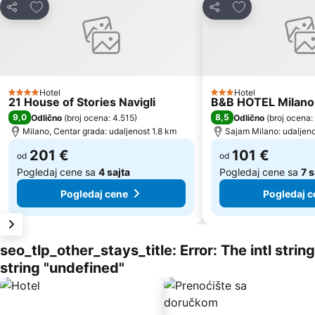
Dodati u favorite
Dodati u favori
Deli
Deli
Hotel
Hotel
4 Zvezdice
3 Zvezdice
21 House of Stories Navigli
B&B HOTEL Milano 
9,0
8,5
Odlično
(
broj ocena: 4.515
)
Odlično
(
broj ocena:
Milano, Centar grada: udaljenost 1.8 km
Sajam Milano: udaljeno
201 €
101 €
od
od
Pogledaj cene sa
4 sajta
Pogledaj cene sa
7 
Pogledaj cene
Pogledaj c
seo_tlp_other_stays_title: Error: The intl stri
string "undefined"