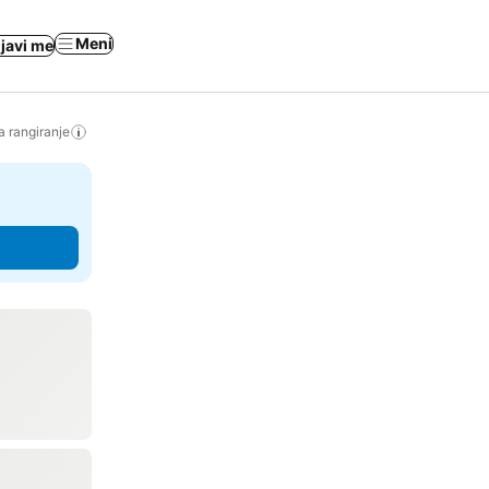
Meni
ijavi me
a rangiranje